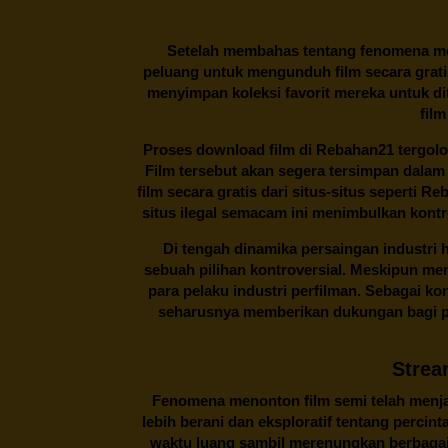
Setelah membahas tentang fenomena men
peluang untuk mengunduh film secara gratis
menyimpan koleksi favorit mereka untuk dit
film
Proses download film di
Rebahan21
tergolo
Film tersebut akan segera tersimpan dalam
film secara gratis dari situs-situs seperti 
situs ilegal semacam ini menimbulkan kontr
Di tengah dinamika persaingan industri
sebuah pilihan kontroversial. Meskipun me
para pelaku industri perfilman. Sebagai k
seharusnya memberikan dukungan bagi pa
Strea
Fenomena menonton film semi telah menjad
lebih berani dan eksploratif tentang percin
waktu luang sambil merenungkan berbagai 