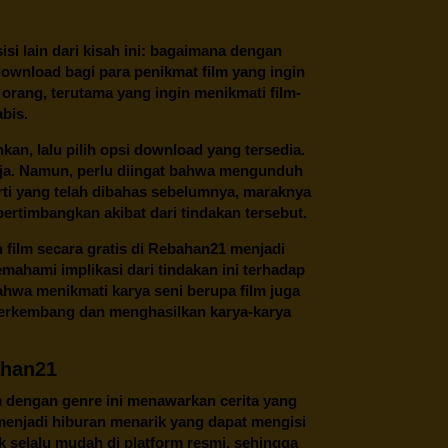
 sisi lain dari kisah ini: bagaimana dengan
download bagi para penikmat film yang ingin
 orang, terutama yang ingin menikmati film-
abis.
an, lalu pilih opsi download yang tersedia.
saja. Namun, perlu diingat bahwa mengunduh
perti yang telah dibahas sebelumnya, maraknya
ertimbangkan akibat dari tindakan tersebut.
ilm secara gratis di
Rebahan21
menjadi
ahami implikasi dari tindakan ini terhadap
ahwa menikmati karya seni berupa film juga
berkembang dan menghasilkan karya-karya
ahan21
m dengan genre ini menawarkan cerita yang
i menjadi hiburan menarik yang dapat mengisi
 selalu mudah di platform resmi, sehingga