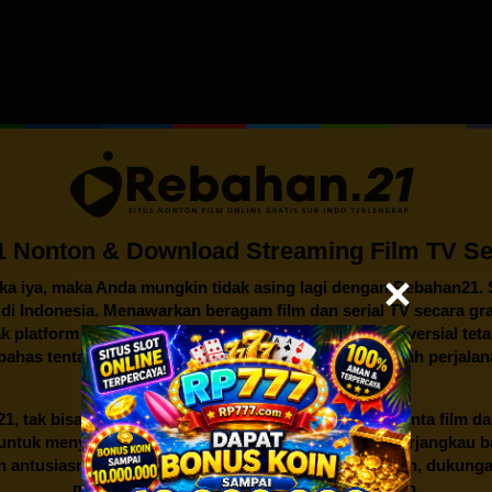
 Nonton & Download Streaming Film TV Ser
ika iya, maka Anda mungkin tidak asing lagi dengan
Rebahan21
.
n di Indonesia. Menawarkan beragam film dan serial TV secara gra
k platform streaming lainnya, legalitas dan isu kontroversial te
mbahas tentang awal mula berdirinya Rebahan21, sejarah perjalan
dunia hiburan Indonesia.
21
, tak bisa lepas dari gairah dan semangat para pencinta film d
an untuk menyediakan akses hiburan yang mudah dan terjangkau
an antusiasme dari sekelompok penggemar film. Namun, dukunga
mendorongnya untuk berkembang lebih jauh.