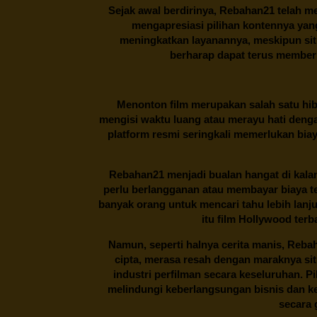
Sejak awal berdirinya,
Rebahan21
telah me
mengapresiasi pilihan kontennya ya
meningkatkan layanannya, meskipun situa
berharap dapat terus memberi
Menonton film merupakan salah satu hibu
mengisi waktu luang atau merayu hati denga
platform resmi seringkali memerlukan bia
Rebahan21
menjadi bualan hangat di kalan
perlu berlangganan atau membayar biaya t
banyak orang untuk mencari tahu lebih lanj
itu film Hollywood terb
Namun, seperti halnya cerita manis,
Reba
cipta, merasa resah dengan maraknya si
industri perfilman secara keseluruhan. 
melindungi keberlangsungan bisnis dan kek
secara g