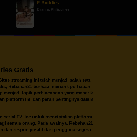
F-Buddies
Drama
,
Philippines
ies Gratis
 Situs streaming ini telah menjadi salah satu
tis,
Rebahan21
berhasil menarik perhatian
tap menjadi topik perbincangan yang menarik
an platform ini, dan peran pentingnya dalam
an serial TV. Ide untuk menciptakan platform
 bagi semua orang. Pada awalnya, Rebahan21
n dan respon positif dari pengguna segera