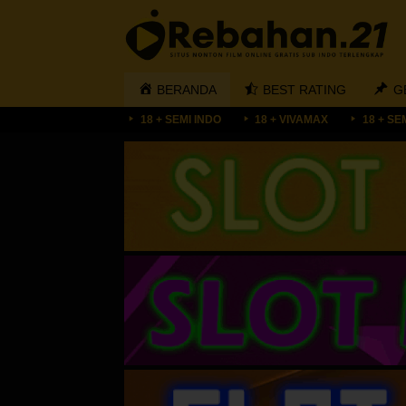
Loncat
ke
konten
BERANDA
BEST RATING
G
18 + SEMI INDO
18 + VIVAMAX
18 + SE