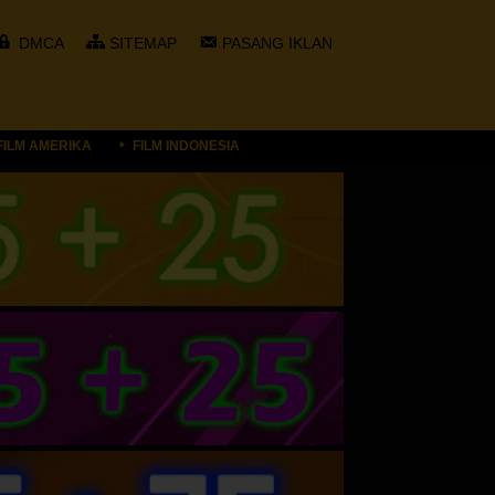
DMCA
SITEMAP
PASANG IKLAN
FILM AMERIKA
FILM INDONESIA