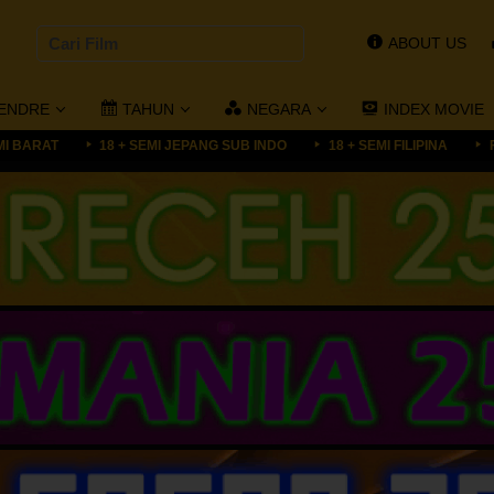
ABOUT US
ENDRE
TAHUN
NEGARA
INDEX MOVIE
MI BARAT
18 + SEMI JEPANG SUB INDO
18 + SEMI FILIPINA