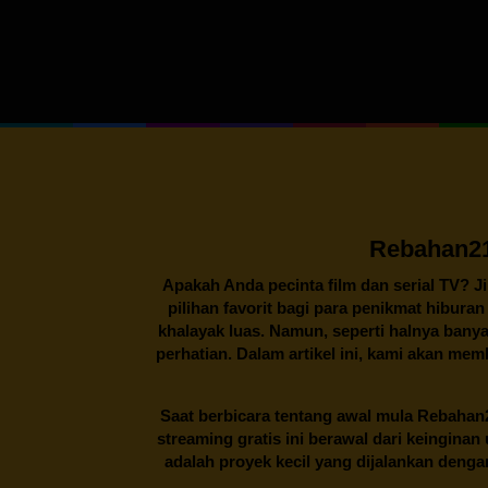
Rebahan21
Apakah Anda pecinta film dan serial TV? J
pilihan favorit bagi para penikmat hibura
khalayak luas. Namun, seperti halnya banya
perhatian. Dalam artikel ini, kami akan me
Saat berbicara tentang awal mula
Rebahan
streaming gratis ini berawal dari keingin
adalah proyek kecil yang dijalankan deng