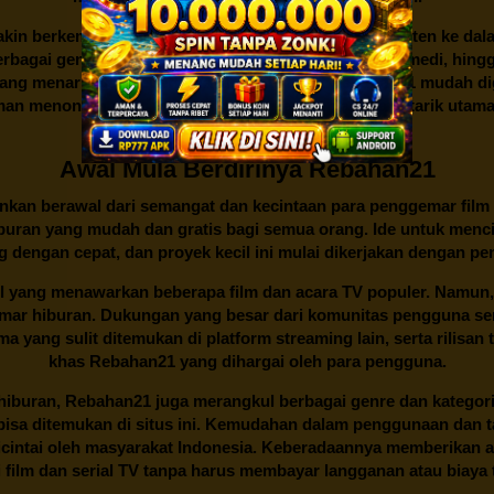
kin berkembang dan menambahkan lebih banyak konten ke dalam k
 Berbagai genre dan kategori, mulai dari aksi, drama, komedi, hi
yang menarik dan sederhana juga membuat
Rebahan21
mudah dig
n menonton yang nyaman dan lancar menjadi daya tarik utama p
di antara berbagai situs streaming.
Awal Mula Berdirinya Rebahan21
lainkan berawal dari semangat dan kecintaan para penggemar film
buran yang mudah dan gratis bagi semua orang. Ide untuk menci
 dengan cepat, dan proyek kecil ini mulai dikerjakan dengan p
il yang menawarkan beberapa film dan acara TV populer. Namun, 
emar hiburan. Dukungan yang besar dari komunitas pengguna s
 yang sulit ditemukan di platform streaming lain, serta rilisan t
khas
Rebahan21
yang dihargai oleh para pengguna.
buran, Rebahan21 juga merangkul berbagai genre dan kategori 
 bisa ditemukan di situs ini. Kemudahan dalam penggunaan dan
cintai oleh masyarakat Indonesia. Keberadaannya memberikan al
 film dan serial TV tanpa harus membayar langganan atau biaya