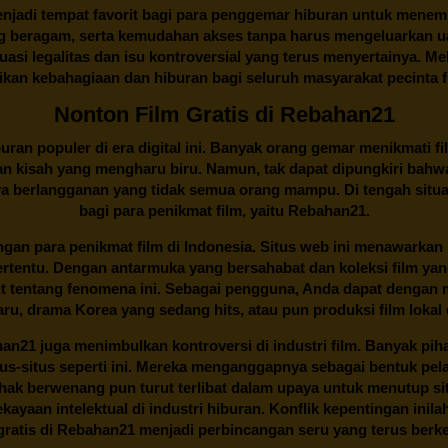
njadi tempat favorit bagi para penggemar hiburan untuk menem
ng beragam, serta kemudahan akses tanpa harus mengeluarkan u
si legalitas dan isu kontroversial yang terus menyertainya. Mel
kan kebahagiaan dan hiburan bagi seluruh masyarakat pecinta fil
Nonton Film Gratis di Rebahan21
ran populer di era digital ini. Banyak orang gemar menikmati fil
n kisah yang mengharu biru. Namun, tak dapat dipungkiri bahwa
ya berlangganan yang tidak semua orang mampu. Di tengah situasi
bagi para penikmat film, yaitu
Rebahan21.
gan para penikmat film di Indonesia. Situs web ini menawarkan 
ertentu. Dengan antarmuka yang bersahabat dan koleksi film ya
ut tentang fenomena ini. Sebagai pengguna, Anda dapat dengan m
aru, drama Korea yang sedang hits, atau pun produksi film lokal 
han21
juga menimbulkan kontroversi di industri film. Banyak pih
tus-situs seperti ini. Mereka menganggapnya sebagai bentuk pel
Pihak berwenang pun turut terlibat dalam upaya untuk menutup s
ayaan intelektual di industri hiburan. Konflik kepentingan ini
ratis di
Rebahan21
menjadi perbincangan seru yang terus ber