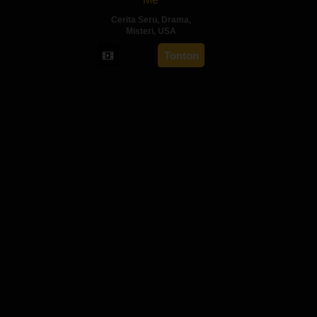
Cerita Seru
,
Drama
,
Misteri
,
USA
11
Zack
Tonton
Nov
Whedon
2016