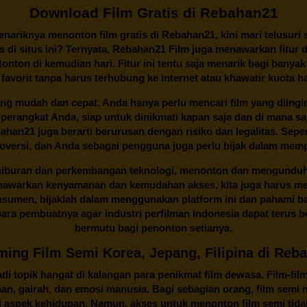
Download Film Gratis di Rebahan21
ariknya menonton film gratis di
Rebahan21
, kini mari telusuri
 di situs ini? Ternyata, Rebahan21 Film juga menawarkan fitur 
onton di kemudian hari. Fitur ini tentu saja menarik bagi banyak
 favorit tanpa harus terhubung ke internet atau khawatir kuota h
ng mudah dan cepat. Anda hanya perlu mencari film yang diingink
 perangkat Anda, siap untuk dinikmati kapan saja dan di mana 
Rebahan21 juga berarti berurusan dengan risiko dan legalitas. Se
oversi, dan Anda sebagai pengguna juga perlu bijak dalam memp
 hiburan dan perkembangan teknologi, menonton dan mengunduh f
nawarkan kenyamanan dan kemudahan akses, kita juga harus mem
onsumen, bijaklah dalam menggunakan platform ini dan pahami b
ra pembuatnya agar industri perfilman Indonesia dapat terus 
bermutu bagi penonton setianya.
ming Film Semi Korea, Jepang, Filipina di Reb
i topik hangat di kalangan para penikmat film dewasa. Film-fil
taan, gairah, dan emosi manusia. Bagi sebagian orang, film sem
aspek kehidupan. Namun, akses untuk menonton film semi tidak