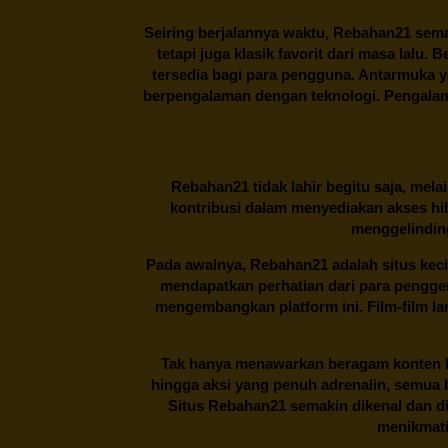
Seiring berjalannya waktu,
Rebahan21
sema
tetapi juga klasik favorit dari masa lalu.
tersedia bagi para pengguna. Antarmuka 
berpengalaman dengan teknologi. Pengalama
Rebahan21
tidak lahir begitu saja, me
kontribusi dalam menyediakan akses hi
menggelinding
Pada awalnya,
Rebahan21
adalah situs kec
mendapatkan perhatian dari para pengg
mengembangkan platform ini. Film-film lama
Tak hanya menawarkan beragam konten hi
hingga aksi yang penuh adrenalin, semua
Situs
Rebahan21
semakin dikenal dan di
menikmati