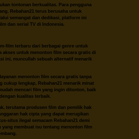
ukan tontonan berkualitas. Para pengguna
ang.
Rebahan21
terus berusaha untuk
alui semangat dan dedikasi, platform ini
m dan serial TV di Indonesia.
m-film terbaru dari berbagai genre untuk
 akses untuk menonton film secara gratis di
 ini, muncullah sebuah alternatif menarik
layanan menonton film secara gratis tanpa
ng cukup lengkap,
Rebahan21
menarik minat
udah mencari film yang ingin ditonton, baik
dengan kualitas terbaik.
ak, terutama produsen film dan pemilik hak
anggaran hak cipta yang dapat merugikan
itus-situs ilegal semacam Rebahan21 demi
lah yang membuat isu tentang menonton film
kembang.