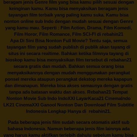
beragam jenis Genre film yang bisa kamu pilih sesuai dengan
keinginan kamu. Kamu bisa menyaksikan beragam jenis
tayangan film terbaik yang paling kamu suka. Kamu bisa
nonton online sub Indo dengan mudah sesuai dengan Genre
yang kamu mau. Seperti : Film Action, Drama, Film Komedi,
Film Horor, Film Romance, Film SCI-FI di
rebahin21
Apa Di Sini Bisa Nonton Full Movie? Tentu saja, semua
tayangan film yang sudah publish di publik akan tayang di
situs ini secara realtime. Bahkan ketika filmnya tayang di
bioskop kamu bisa menyaksikan film tersebut di
rebahan21
secara gratis dan mudah. Bahkan semua orang bisa
menyaksikannya dengan mudah menggunakan perangkat
ponsel mereka ataupun perangkat dekstop mereka kapapun
dan dimanapun. Mereka bisa akses semaunya dengan gratis
tanpa ada batasan waktu dan akses.
Rebahan21
Tempat
Nonton Movie Sub Indo IndoXXI LayarKaca21 CinemaIndo
LK21 CinemaXXI Ganool Nonton Dan Download Film Subtitle
Indonesia Lengkap Hanya di
rebahin21.
Pada beberapa jenis film sudah secara otomatis aktif sub
bahasa Indonesia. Namun beberapa jenis film lainnya ada
yang harus kamu aktifkan terlebih dahulu sebelum kamu bisa