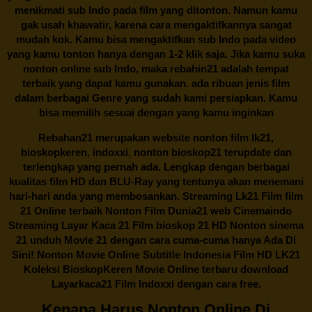
menikmati sub Indo pada film yang ditonton. Namun kamu
gak usah khawatir, karena cara mengaktifkannya sangat
mudah kok. Kamu bisa mengaktifkan sub Indo pada video
yang kamu tonton hanya dengan 1-2 klik saja. Jika kamu suka
nonton online sub Indo, maka
rebahin21
adalah tempat
terbaik yang dapat kamu gunakan. ada ribuan jenis film
dalam berbagai Genre yang sudah kami persiapkan. Kamu
bisa memilih sesuai dengan yang kamu inginkan
Rebahan21
merupakan website nonton film lk21,
bioskopkeren, indoxxi, nonton bioskop21 terupdate dan
terlengkap yang pernah ada. Lengkap dengan berbagai
kualitas film HD dan BLU-Ray yang tentunya akan menemani
hari-hari anda yang membosankan. Streaming Lk21 Film film
21 Online terbaik Nonton Film Dunia21 web Cinemaindo
Streaming Layar Kaca 21 Film bioskop 21 HD Nonton sinema
21 unduh Movie 21 dengan cara cuma-cuma hanya Ada Di
Sini! Nonton Movie Online Subtitle Indonesia Film HD LK21
Koleksi BioskopKeren Movie Online terbaru download
Layarkaca21 Film Indoxxi dengan cara free.
Kenapa Harus Nonton Online Di