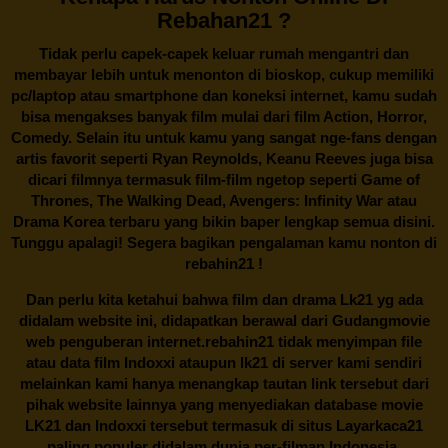
Rebahan21 ?
Tidak perlu capek-capek keluar rumah mengantri dan
membayar lebih untuk menonton di bioskop, cukup memiliki
pc/laptop atau smartphone dan koneksi internet, kamu sudah
bisa mengakses banyak film mulai dari film Action, Horror,
Comedy. Selain itu untuk kamu yang sangat nge-fans dengan
artis favorit seperti Ryan Reynolds, Keanu Reeves juga bisa
dicari filmnya termasuk film-film ngetop seperti Game of
Thrones, The Walking Dead, Avengers: Infinity War atau
Drama Korea terbaru yang bikin baper lengkap semua disini.
Tunggu apalagi! Segera bagikan pengalaman kamu nonton di
rebahin21
!
Dan perlu kita ketahui bahwa film dan drama
Lk21
yg ada
didalam website ini, didapatkan berawal dari Gudangmovie
web penguberan internet.
rebahin21
tidak menyimpan file
atau data film Indoxxi ataupun lk21 di server kami sendiri
melainkan kami hanya menangkap tautan link tersebut dari
pihak website lainnya yang menyediakan database movie
LK21
dan Indoxxi tersebut termasuk di situs
Layarkaca21
paling populer didalam dunia per-filman Indonesia.