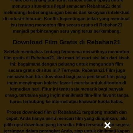
menutup situs-situs ilegal semacam Rebahan21 demi
melindungi keberlangsungan bisnis dan kekayaan intelektual
di industri hiburan. Konflik kepentingan inilah yang membuat
isu tentang menonton film secara gratis di
Rebahan21
menjadi perbincangan seru yang terus berkembang.
Download Film Gratis di Rebahan21
Setelah membahas tentang fenomena menariknya menonton
film gratis di
Rebahan21
, kini mari telusuri sisi lain dari kisah
ini: bagaimana dengan peluang untuk mengunduh film
secara gratis di situs ini? Ternyata, Rebahan21 Film juga
menawarkan fitur download bagi para penikmat film yang
ingin menyimpan koleksi favorit mereka untuk ditonton di
kemudian hari. Fitur ini tentu saja menarik bagi banyak
orang, terutama yang ingin menikmati film-film favorit tanpa
harus terhubung ke internet atau khawatir kuota habis.
Proses download film di
Rebahan21
tergolong mudah dan
cepat. Anda hanya perlu mencari film yang diinginkan, lalu
pilih opsi download yang tersedia. Film tersebut akan segera
tersimpan dalam perangkat Anda, siap untuk dinikmati kapan