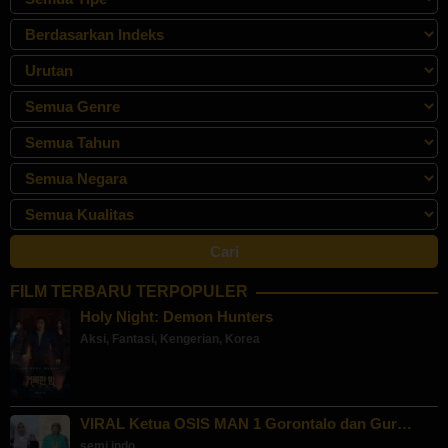
FILM TERBARU TERPOPULER
Holy Night: Demon Hunters
Aksi
,
Fantasi
,
Kengerian
,
Korea
VIRAL Ketua OSIS MAN 1 Gorontalo dan Gur…
semi indo
,