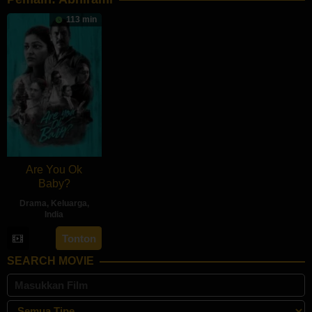
113 min
Are You Ok
Baby?
Drama
,
Keluarga
,
India
22
Lakshmi
Tonton
Sep
Ramakrishnan
SEARCH MOVIE
2023