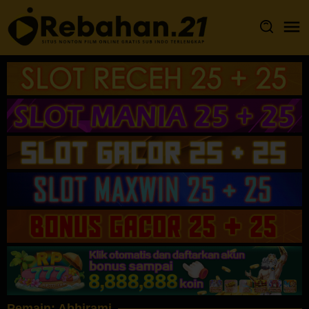
Loncat
ke
konten
Pemain:
Abhirami