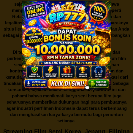
saja dan di mana saja. Namun, perlu diingat bahwa
mengunduh film secara gratis dari situs-situs seperti
Rebahan21 juga berarti berurusan dengan risiko dan
legalitas. Seperti yang telah dibahas sebelumnya, maraknya
situs ilegal semacam ini menimbulkan kontroversi, dan Anda
sebagai pengguna juga perlu bijak dalam mempertimbangkan
akibat dari tindakan tersebut.
Di tengah dinamika persaingan industri hiburan dan
perkembangan teknologi, menonton dan mengunduh film
secara gratis di
Rebahan21
menjadi sebuah pilihan
kontroversial. Meskipun menawarkan kenyamanan dan
kemudahan akses, kita juga harus memahami implikasi dari
tindakan ini terhadap para pelaku industri perfilman. Sebagai
konsumen, bijaklah dalam menggunakan platform ini dan
pahami bahwa menikmati karya seni berupa film juga
seharusnya memberikan dukungan bagi para pembuatnya
agar industri perfilman Indonesia dapat terus berkembang
dan menghasilkan karya-karya bermutu bagi penonton
setianya.
Streaming Film Semi Korea, Jepang, Filipina