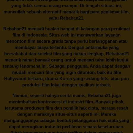
yang tidak semua orang mampu. Di tengah situasi ini,
muncullah sebuah alternatif menarik bagi para penikmat film,
yaitu
Rebahan21.
Rebahan21
menjadi bualan hangat di kalangan para penikmat
film di Indonesia. Situs web ini menawarkan layanan
menonton film secara gratis tanpa perlu berlangganan atau
membayar biaya tertentu. Dengan antarmuka yang
bersahabat dan koleksi film yang cukup lengkap,
Rebahan21
menarik minat banyak orang untuk mencari tahu lebih lanjut
tentang fenomena ini. Sebagai pengguna, Anda dapat dengan
mudah mencari film yang ingin ditonton, baik itu film
Hollywood terbaru, drama Korea yang sedang hits, atau pun
produksi film lokal dengan kualitas terbaik.
Namun, seperti halnya cerita manis,
Rebahan21
juga
menimbulkan kontroversi di industri film. Banyak pihak,
terutama produsen film dan pemilik hak cipta, merasa resah
dengan maraknya situs-situs seperti ini. Mereka
menganggapnya sebagai bentuk pelanggaran hak cipta yang
dapat merugikan industri perfilman secara keseluruhan.
Pihak berwenang pun turut terlibat dalam upaya untuk