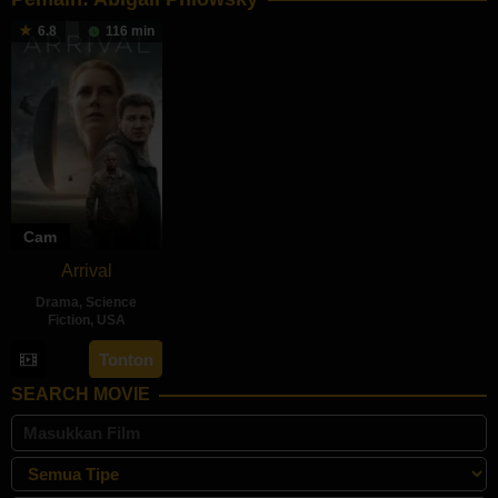
6.8
116 min
Cam
Arrival
Drama
,
Science
Fiction
,
USA
10
Denis
Tonton
Nov
Villeneuve
,
SEARCH MOVIE
2016
Donald
Sparks