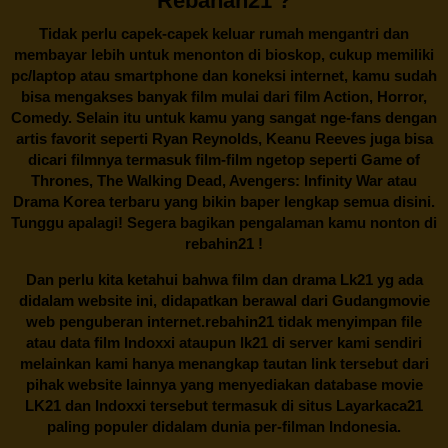
Rebahan21 ?
Tidak perlu capek-capek keluar rumah mengantri dan
membayar lebih untuk menonton di bioskop, cukup memiliki
pc/laptop atau smartphone dan koneksi internet, kamu sudah
bisa mengakses banyak film mulai dari film Action, Horror,
Comedy. Selain itu untuk kamu yang sangat nge-fans dengan
artis favorit seperti Ryan Reynolds, Keanu Reeves juga bisa
dicari filmnya termasuk film-film ngetop seperti Game of
Thrones, The Walking Dead, Avengers: Infinity War atau
Drama Korea terbaru yang bikin baper lengkap semua disini.
Tunggu apalagi! Segera bagikan pengalaman kamu nonton di
rebahin21
!
Dan perlu kita ketahui bahwa film dan drama
Lk21
yg ada
didalam website ini, didapatkan berawal dari Gudangmovie
web penguberan internet.
rebahin21
tidak menyimpan file
atau data film Indoxxi ataupun lk21 di server kami sendiri
melainkan kami hanya menangkap tautan link tersebut dari
pihak website lainnya yang menyediakan database movie
LK21
dan Indoxxi tersebut termasuk di situs
Layarkaca21
paling populer didalam dunia per-filman Indonesia.