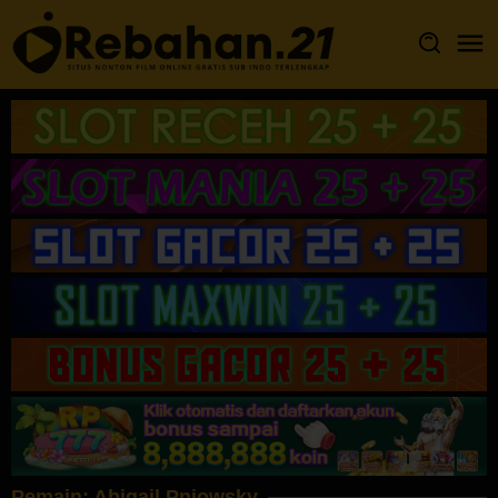
Loncat
ke
konten
Pemain:
Abigail Pniowsky