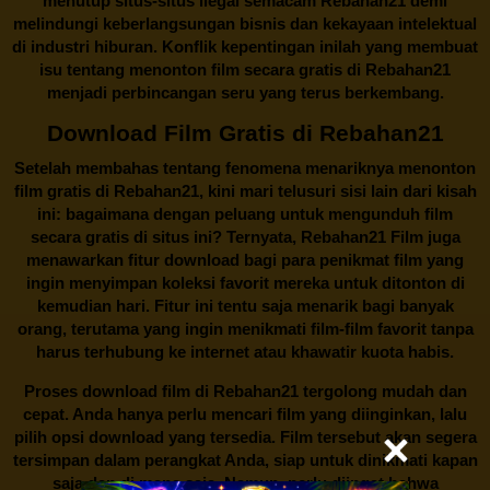
menutup situs-situs ilegal semacam Rebahan21 demi
melindungi keberlangsungan bisnis dan kekayaan intelektual
di industri hiburan. Konflik kepentingan inilah yang membuat
isu tentang menonton film secara gratis di
Rebahan21
menjadi perbincangan seru yang terus berkembang.
Download Film Gratis di Rebahan21
Setelah membahas tentang fenomena menariknya menonton
film gratis di
Rebahan21
, kini mari telusuri sisi lain dari kisah
ini: bagaimana dengan peluang untuk mengunduh film
secara gratis di situs ini? Ternyata, Rebahan21 Film juga
menawarkan fitur download bagi para penikmat film yang
ingin menyimpan koleksi favorit mereka untuk ditonton di
kemudian hari. Fitur ini tentu saja menarik bagi banyak
orang, terutama yang ingin menikmati film-film favorit tanpa
harus terhubung ke internet atau khawatir kuota habis.
Proses download film di
Rebahan21
tergolong mudah dan
cepat. Anda hanya perlu mencari film yang diinginkan, lalu
pilih opsi download yang tersedia. Film tersebut akan segera
tersimpan dalam perangkat Anda, siap untuk dinikmati kapan
saja dan di mana saja. Namun, perlu diingat bahwa