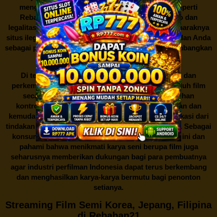
mengunduh film secara gratis dari situs-situs seperti
Rebahan21 juga berarti berurusan dengan risiko dan
legalitas. Seperti yang telah dibahas sebelumnya, maraknya
situs ilegal semacam ini menimbulkan kontroversi, dan Anda
sebagai pengguna juga perlu bijak dalam mempertimbangkan
akibat dari tindakan tersebut.
Di tengah dinamika persaingan industri hiburan dan
perkembangan teknologi, menonton dan mengunduh film
secara gratis di
Rebahan21
menjadi sebuah pilihan
kontroversial. Meskipun menawarkan kenyamanan dan
kemudahan akses, kita juga harus memahami implikasi dari
tindakan ini terhadap para pelaku industri perfilman. Sebagai
konsumen, bijaklah dalam menggunakan platform ini dan
pahami bahwa menikmati karya seni berupa film juga
seharusnya memberikan dukungan bagi para pembuatnya
agar industri perfilman Indonesia dapat terus berkembang
dan menghasilkan karya-karya bermutu bagi penonton
setianya.
Streaming Film Semi Korea, Jepang, Filipina
di Rebahan21