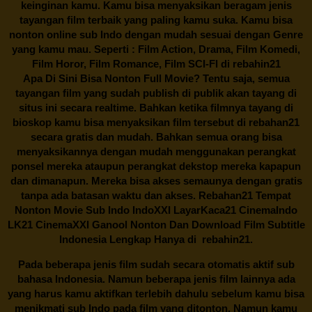
keinginan kamu. Kamu bisa menyaksikan beragam jenis
tayangan film terbaik yang paling kamu suka. Kamu bisa
nonton online sub Indo dengan mudah sesuai dengan Genre
yang kamu mau. Seperti : Film Action, Drama, Film Komedi,
Film Horor, Film Romance, Film SCI-FI di
rebahin21
Apa Di Sini Bisa Nonton Full Movie? Tentu saja, semua
tayangan film yang sudah publish di publik akan tayang di
situs ini secara realtime. Bahkan ketika filmnya tayang di
bioskop kamu bisa menyaksikan film tersebut di
rebahan21
secara gratis dan mudah. Bahkan semua orang bisa
menyaksikannya dengan mudah menggunakan perangkat
ponsel mereka ataupun perangkat dekstop mereka kapapun
dan dimanapun. Mereka bisa akses semaunya dengan gratis
tanpa ada batasan waktu dan akses.
Rebahan21
Tempat
Nonton Movie Sub Indo IndoXXI LayarKaca21 CinemaIndo
LK21 CinemaXXI Ganool Nonton Dan Download Film Subtitle
Indonesia Lengkap Hanya di
rebahin21.
Pada beberapa jenis film sudah secara otomatis aktif sub
bahasa Indonesia. Namun beberapa jenis film lainnya ada
yang harus kamu aktifkan terlebih dahulu sebelum kamu bisa
menikmati sub Indo pada film yang ditonton. Namun kamu