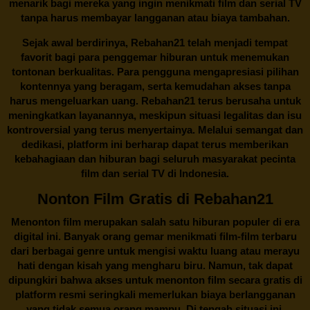
menarik bagi mereka yang ingin menikmati film dan serial TV
tanpa harus membayar langganan atau biaya tambahan.
Sejak awal berdirinya,
Rebahan21
telah menjadi tempat
favorit bagi para penggemar hiburan untuk menemukan
tontonan berkualitas. Para pengguna mengapresiasi pilihan
kontennya yang beragam, serta kemudahan akses tanpa
harus mengeluarkan uang.
Rebahan21
terus berusaha untuk
meningkatkan layanannya, meskipun situasi legalitas dan isu
kontroversial yang terus menyertainya. Melalui semangat dan
dedikasi, platform ini berharap dapat terus memberikan
kebahagiaan dan hiburan bagi seluruh masyarakat pecinta
film dan serial TV di Indonesia.
Nonton Film Gratis di Rebahan21
Menonton film merupakan salah satu hiburan populer di era
digital ini. Banyak orang gemar menikmati film-film terbaru
dari berbagai genre untuk mengisi waktu luang atau merayu
hati dengan kisah yang mengharu biru. Namun, tak dapat
dipungkiri bahwa akses untuk menonton film secara gratis di
platform resmi seringkali memerlukan biaya berlangganan
yang tidak semua orang mampu. Di tengah situasi ini,