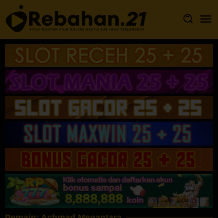
Loncat
ke
konten
Pemain:
Achmad Megantara