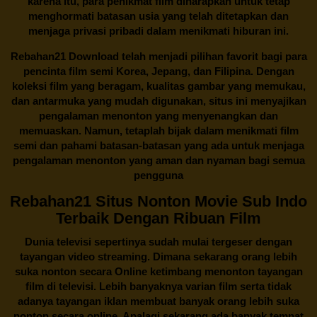
karena itu, para penikmat film diharapkan untuk tetap
menghormati batasan usia yang telah ditetapkan dan
menjaga privasi pribadi dalam menikmati hiburan ini.
Rebahan21
Download telah menjadi pilihan favorit bagi para
pencinta
film semi Korea
, Jepang, dan Filipina. Dengan
koleksi film yang beragam, kualitas gambar yang memukau,
dan antarmuka yang mudah digunakan, situs ini menyajikan
pengalaman menonton yang menyenangkan dan
memuaskan. Namun, tetaplah bijak dalam menikmati film
semi dan pahami batasan-batasan yang ada untuk menjaga
pengalaman menonton yang aman dan nyaman bagi semua
pengguna
Rebahan21 Situs Nonton Movie Sub Indo
Terbaik Dengan Ribuan Film
Dunia televisi sepertinya sudah mulai tergeser dengan
tayangan video streaming. Dimana sekarang orang lebih
suka nonton secara Online ketimbang menonton tayangan
film di televisi. Lebih banyaknya varian film serta tidak
adanya tayangan iklan membuat banyak orang lebih suka
nonton secara online. Apalagi sekarang ada banyak tempat