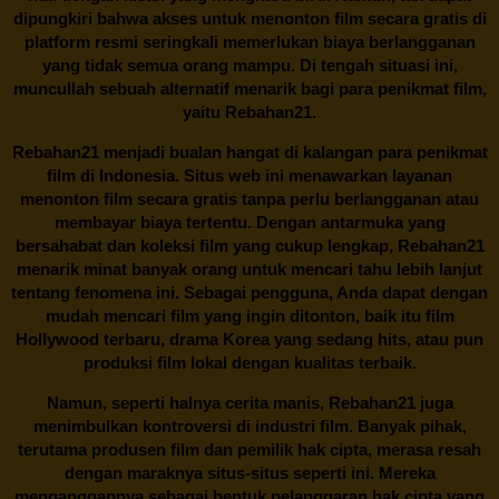
dipungkiri bahwa akses untuk menonton film secara gratis di
platform resmi seringkali memerlukan biaya berlangganan
yang tidak semua orang mampu. Di tengah situasi ini,
muncullah sebuah alternatif menarik bagi para penikmat film,
yaitu
Rebahan21.
Rebahan21
menjadi bualan hangat di kalangan para penikmat
film di Indonesia. Situs web ini menawarkan layanan
menonton film secara gratis tanpa perlu berlangganan atau
membayar biaya tertentu. Dengan antarmuka yang
bersahabat dan koleksi film yang cukup lengkap,
Rebahan21
menarik minat banyak orang untuk mencari tahu lebih lanjut
tentang fenomena ini. Sebagai pengguna, Anda dapat dengan
mudah mencari film yang ingin ditonton, baik itu film
Hollywood terbaru, drama Korea yang sedang hits, atau pun
produksi film lokal dengan kualitas terbaik.
Namun, seperti halnya cerita manis,
Rebahan21
juga
menimbulkan kontroversi di industri film. Banyak pihak,
terutama produsen film dan pemilik hak cipta, merasa resah
dengan maraknya situs-situs seperti ini. Mereka
menganggapnya sebagai bentuk pelanggaran hak cipta yang