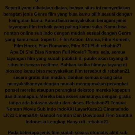
Seperti yang dikatakan diatas, bahwa situs ini menyediakan
beragam jenis Genre film yang bisa kamu pilih sesuai dengan
keinginan kamu. Kamu bisa menyaksikan beragam jenis
tayangan film terbaik yang paling kamu suka. Kamu bisa
nonton online sub Indo dengan mudah sesuai dengan Genre
yang kamu mau. Seperti : Film Action, Drama, Film Komedi,
Film Horor, Film Romance, Film SCI-FI di
rebahin21
Apa Di Sini Bisa Nonton Full Movie? Tentu saja, semua
tayangan film yang sudah publish di publik akan tayang di
situs ini secara realtime. Bahkan ketika filmnya tayang di
bioskop kamu bisa menyaksikan film tersebut di
rebahan21
secara gratis dan mudah. Bahkan semua orang bisa
menyaksikannya dengan mudah menggunakan perangkat
ponsel mereka ataupun perangkat dekstop mereka kapapun
dan dimanapun. Mereka bisa akses semaunya dengan gratis
tanpa ada batasan waktu dan akses.
Rebahan21
Tempat
Nonton Movie Sub Indo IndoXXI LayarKaca21 CinemaIndo
LK21 CinemaXXI Ganool Nonton Dan Download Film Subtitle
Indonesia Lengkap Hanya di
rebahin21.
Pada beberapa jenis film sudah secara otomatis aktif sub