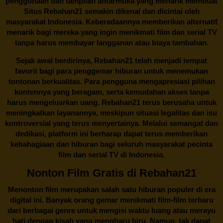
penggunaan dan tampilan antarmuka yang menarik membuat
Situs
Rebahan21
semakin dikenal dan dicintai oleh
masyarakat Indonesia. Keberadaannya memberikan alternatif
menarik bagi mereka yang ingin menikmati film dan serial TV
tanpa harus membayar langganan atau biaya tambahan.
Sejak awal berdirinya,
Rebahan21
telah menjadi tempat
favorit bagi para penggemar hiburan untuk menemukan
tontonan berkualitas. Para pengguna mengapresiasi pilihan
kontennya yang beragam, serta kemudahan akses tanpa
harus mengeluarkan uang.
Rebahan21
terus berusaha untuk
meningkatkan layanannya, meskipun situasi legalitas dan isu
kontroversial yang terus menyertainya. Melalui semangat dan
dedikasi, platform ini berharap dapat terus memberikan
kebahagiaan dan hiburan bagi seluruh masyarakat pecinta
film dan serial TV di Indonesia.
Nonton Film Gratis di Rebahan21
Menonton film merupakan salah satu hiburan populer di era
digital ini. Banyak orang gemar menikmati film-film terbaru
dari berbagai genre untuk mengisi waktu luang atau merayu
hati dengan kisah yang mengharu biru. Namun, tak dapat