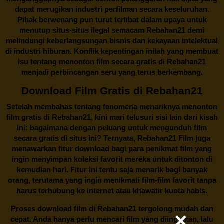
dapat merugikan industri perfilman secara keseluruhan.
Pihak berwenang pun turut terlibat dalam upaya untuk
menutup situs-situs ilegal semacam Rebahan21 demi
melindungi keberlangsungan bisnis dan kekayaan intelektual
di industri hiburan. Konflik kepentingan inilah yang membuat
isu tentang menonton film secara gratis di
Rebahan21
menjadi perbincangan seru yang terus berkembang.
Download Film Gratis di Rebahan21
Setelah membahas tentang fenomena menariknya menonton
film gratis di
Rebahan21
, kini mari telusuri sisi lain dari kisah
ini: bagaimana dengan peluang untuk mengunduh film
secara gratis di situs ini? Ternyata, Rebahan21 Film juga
menawarkan fitur download bagi para penikmat film yang
ingin menyimpan koleksi favorit mereka untuk ditonton di
kemudian hari. Fitur ini tentu saja menarik bagi banyak
orang, terutama yang ingin menikmati film-film favorit tanpa
harus terhubung ke internet atau khawatir kuota habis.
Proses download film di
Rebahan21
tergolong mudah dan
cepat. Anda hanya perlu mencari film yang diinginkan, lalu