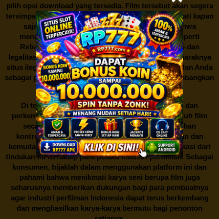
pilih opsi download yang tersedia. Film tersebut akan segera
tersimpan dalam perangkat Anda, siap untuk dinikmati kapan
saja dan di mana saja. Namun, perlu diingat bahwa
mengunduh film secara gratis dari situs-situs seperti
Rebahan21 juga berarti berurusan dengan risiko dan
legalitas. Seperti yang telah dibahas sebelumnya, maraknya
situs ilegal semacam ini menimbulkan kontroversi, dan Anda
sebagai pengguna juga perlu bijak dalam mempertimbangkan
akibat dari tindakan tersebut.
Di tengah dinamika persaingan industri hiburan dan
perkembangan teknologi, menonton dan mengunduh film
secara gratis di
Rebahan21
menjadi sebuah pilihan
kontroversial. Meskipun menawarkan kenyamanan dan
kemudahan akses, kita juga harus memahami implikasi dari
tindakan ini terhadap para pelaku industri perfilman. Sebagai
konsumen, bijaklah dalam menggunakan platform ini dan
pahami bahwa menikmati karya seni berupa film juga
seharusnya memberikan dukungan bagi para pembuatnya
agar industri perfilman Indonesia dapat terus berkembang
dan menghasilkan karya-karya bermutu bagi penonton
setianya.