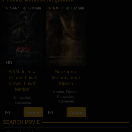
5.667
170 min
6.9
132 min
HD
KKN di Desa
Suzzanna:
Penari: Luwih
Malam Jumat
Dowo, Luwih
Kliwon
Medeni
Drama
,
Fantasi
,
Kengerian
,
Kengerian
,
Indonesia
Indonesia
3
Guntur
29
Awi
Tonton
Tonton
Aug
Soeharjanto
Dec
Suryadi
SEARCH MOVIE
2023
2022