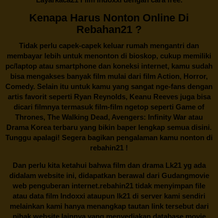
Kenapa Harus Nonton Online Di
Rebahan21 ?
Tidak perlu capek-capek keluar rumah mengantri dan
membayar lebih untuk menonton di bioskop, cukup memiliki
pc/laptop atau smartphone dan koneksi internet, kamu sudah
bisa mengakses banyak film mulai dari film Action, Horror,
Comedy. Selain itu untuk kamu yang sangat nge-fans dengan
artis favorit seperti Ryan Reynolds, Keanu Reeves juga bisa
dicari filmnya termasuk film-film ngetop seperti Game of
Thrones, The Walking Dead, Avengers: Infinity War atau
Drama Korea terbaru yang bikin baper lengkap semua disini.
Tunggu apalagi! Segera bagikan pengalaman kamu nonton di
rebahin21
!
Dan perlu kita ketahui bahwa film dan drama
Lk21
yg ada
didalam website ini, didapatkan berawal dari Gudangmovie
web penguberan internet.
rebahin21
tidak menyimpan file
atau data film Indoxxi ataupun lk21 di server kami sendiri
melainkan kami hanya menangkap tautan link tersebut dari
pihak website lainnya yang menyediakan database movie