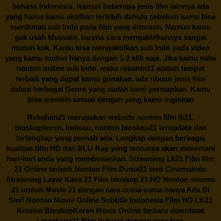
bahasa Indonesia. Namun beberapa jenis film lainnya ada
yang harus kamu aktifkan terlebih dahulu sebelum kamu bisa
menikmati sub Indo pada film yang ditonton. Namun kamu
gak usah khawatir, karena cara mengaktifkannya sangat
mudah kok. Kamu bisa mengaktifkan sub Indo pada video
yang kamu tonton hanya dengan 1-2 klik saja. Jika kamu suka
nonton online sub Indo, maka
rebahin21
adalah tempat
terbaik yang dapat kamu gunakan. ada ribuan jenis film
dalam berbagai Genre yang sudah kami persiapkan. Kamu
bisa memilih sesuai dengan yang kamu inginkan
Rebahan21
merupakan website nonton film lk21,
bioskopkeren, indoxxi, nonton bioskop21 terupdate dan
terlengkap yang pernah ada. Lengkap dengan berbagai
kualitas film HD dan BLU-Ray yang tentunya akan menemani
hari-hari anda yang membosankan. Streaming Lk21 Film film
21 Online terbaik Nonton Film Dunia21 web Cinemaindo
Streaming Layar Kaca 21 Film bioskop 21 HD Nonton sinema
21 unduh Movie 21 dengan cara cuma-cuma hanya Ada Di
Sini! Nonton Movie Online Subtitle Indonesia Film HD LK21
Koleksi BioskopKeren Movie Online terbaru download
Layarkaca21 Film Indoxxi dengan cara free.