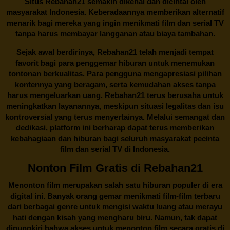
Situs
Rebahan21
semakin dikenal dan dicintai oleh
masyarakat Indonesia. Keberadaannya memberikan alternatif
menarik bagi mereka yang ingin menikmati film dan serial TV
tanpa harus membayar langganan atau biaya tambahan.
Sejak awal berdirinya,
Rebahan21
telah menjadi tempat
favorit bagi para penggemar hiburan untuk menemukan
tontonan berkualitas. Para pengguna mengapresiasi pilihan
kontennya yang beragam, serta kemudahan akses tanpa
harus mengeluarkan uang.
Rebahan21
terus berusaha untuk
meningkatkan layanannya, meskipun situasi legalitas dan isu
kontroversial yang terus menyertainya. Melalui semangat dan
dedikasi, platform ini berharap dapat terus memberikan
kebahagiaan dan hiburan bagi seluruh masyarakat pecinta
film dan serial TV di Indonesia.
Nonton Film Gratis di Rebahan21
Menonton film merupakan salah satu hiburan populer di era
digital ini. Banyak orang gemar menikmati film-film terbaru
dari berbagai genre untuk mengisi waktu luang atau merayu
hati dengan kisah yang mengharu biru. Namun, tak dapat
dipungkiri bahwa akses untuk menonton film secara gratis di