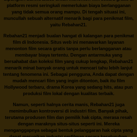
platform resmi seringkali memerlukan biaya berlangganan
yang tidak semua orang mampu. Di tengah situasi ini,
muncullah sebuah alternatif menarik bagi para penikmat film,
yaitu
Rebahan21.
Rebahan21
menjadi bualan hangat di kalangan para penikmat
film di Indonesia. Situs web ini menawarkan layanan
menonton film secara gratis tanpa perlu berlangganan atau
membayar biaya tertentu. Dengan antarmuka yang
bersahabat dan koleksi film yang cukup lengkap,
Rebahan21
menarik minat banyak orang untuk mencari tahu lebih lanjut
tentang fenomena ini. Sebagai pengguna, Anda dapat dengan
mudah mencari film yang ingin ditonton, baik itu film
Hollywood terbaru, drama Korea yang sedang hits, atau pun
produksi film lokal dengan kualitas terbaik.
Namun, seperti halnya cerita manis,
Rebahan21
juga
menimbulkan kontroversi di industri film. Banyak pihak,
terutama produsen film dan pemilik hak cipta, merasa resah
dengan maraknya situs-situs seperti ini. Mereka
menganggapnya sebagai bentuk pelanggaran hak cipta yang
dapat merugikan industri perfilman secara keseluruhan.