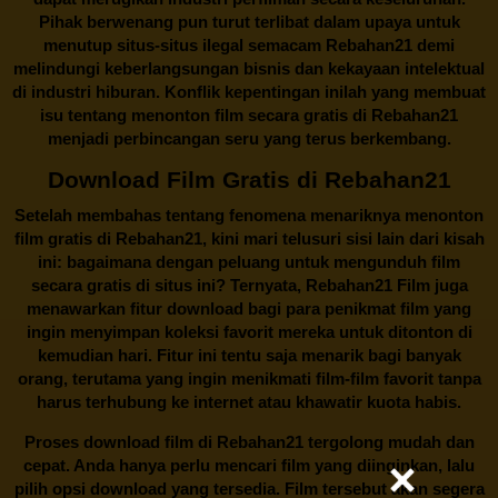
Pihak berwenang pun turut terlibat dalam upaya untuk
menutup situs-situs ilegal semacam Rebahan21 demi
melindungi keberlangsungan bisnis dan kekayaan intelektual
di industri hiburan. Konflik kepentingan inilah yang membuat
isu tentang menonton film secara gratis di
Rebahan21
menjadi perbincangan seru yang terus berkembang.
Download Film Gratis di Rebahan21
Setelah membahas tentang fenomena menariknya menonton
film gratis di
Rebahan21
, kini mari telusuri sisi lain dari kisah
ini: bagaimana dengan peluang untuk mengunduh film
secara gratis di situs ini? Ternyata, Rebahan21 Film juga
menawarkan fitur download bagi para penikmat film yang
ingin menyimpan koleksi favorit mereka untuk ditonton di
kemudian hari. Fitur ini tentu saja menarik bagi banyak
orang, terutama yang ingin menikmati film-film favorit tanpa
harus terhubung ke internet atau khawatir kuota habis.
Proses download film di
Rebahan21
tergolong mudah dan
cepat. Anda hanya perlu mencari film yang diinginkan, lalu
pilih opsi download yang tersedia. Film tersebut akan segera