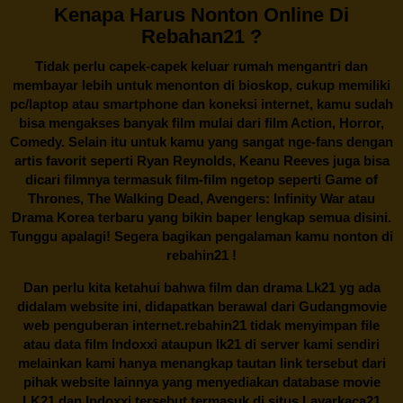
Kenapa Harus Nonton Online Di
Rebahan21 ?
Tidak perlu capek-capek keluar rumah mengantri dan
membayar lebih untuk menonton di bioskop, cukup memiliki
pc/laptop atau smartphone dan koneksi internet, kamu sudah
bisa mengakses banyak film mulai dari film Action, Horror,
Comedy. Selain itu untuk kamu yang sangat nge-fans dengan
artis favorit seperti Ryan Reynolds, Keanu Reeves juga bisa
dicari filmnya termasuk film-film ngetop seperti Game of
Thrones, The Walking Dead, Avengers: Infinity War atau
Drama Korea terbaru yang bikin baper lengkap semua disini.
Tunggu apalagi! Segera bagikan pengalaman kamu nonton di
rebahin21
!
Dan perlu kita ketahui bahwa film dan drama
Lk21
yg ada
didalam website ini, didapatkan berawal dari Gudangmovie
web penguberan internet.
rebahin21
tidak menyimpan file
atau data film Indoxxi ataupun lk21 di server kami sendiri
melainkan kami hanya menangkap tautan link tersebut dari
pihak website lainnya yang menyediakan database movie
LK21
dan Indoxxi tersebut termasuk di situs
Layarkaca21