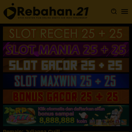
Loncat
ke
konten
Pemain:
Julianna Guill