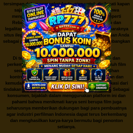
tersimpan dalam perangkat Anda, siap untuk dinikmati kapan
saja dan di mana saja. Namun, perlu diingat bahwa
mengunduh film secara gratis dari situs-situs seperti
Rebahan21 juga berarti berurusan dengan risiko dan
legalitas. Seperti yang telah dibahas sebelumnya, maraknya
situs ilegal semacam ini menimbulkan kontroversi, dan Anda
sebagai pengguna juga perlu bijak dalam mempertimbangkan
akibat dari tindakan tersebut.
Di tengah dinamika persaingan industri hiburan dan
perkembangan teknologi, menonton dan mengunduh film
secara gratis di
Rebahan21
menjadi sebuah pilihan
kontroversial. Meskipun menawarkan kenyamanan dan
kemudahan akses, kita juga harus memahami implikasi dari
tindakan ini terhadap para pelaku industri perfilman. Sebagai
konsumen, bijaklah dalam menggunakan platform ini dan
pahami bahwa menikmati karya seni berupa film juga
seharusnya memberikan dukungan bagi para pembuatnya
agar industri perfilman Indonesia dapat terus berkembang
dan menghasilkan karya-karya bermutu bagi penonton
setianya.