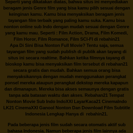
Seperti yang dikatakan diatas, bahwa situs ini menyediakan
beragam jenis Genre film yang bisa kamu pilih sesuai dengan
keinginan kamu. Kamu bisa menyaksikan beragam jenis
tayangan film terbaik yang paling kamu suka. Kamu bisa
nonton online sub Indo dengan mudah sesuai dengan Genre
yang kamu mau. Seperti : Film Action, Drama, Film Komedi,
Film Horor, Film Romance, Film SCI-FI di
rebahin21
Apa Di Sini Bisa Nonton Full Movie? Tentu saja, semua
tayangan film yang sudah publish di publik akan tayang di
situs ini secara realtime. Bahkan ketika filmnya tayang di
bioskop kamu bisa menyaksikan film tersebut di
rebahan21
secara gratis dan mudah. Bahkan semua orang bisa
menyaksikannya dengan mudah menggunakan perangkat
ponsel mereka ataupun perangkat dekstop mereka kapapun
dan dimanapun. Mereka bisa akses semaunya dengan gratis
tanpa ada batasan waktu dan akses.
Rebahan21
Tempat
Nonton Movie Sub Indo IndoXXI LayarKaca21 CinemaIndo
LK21 CinemaXXI Ganool Nonton Dan Download Film Subtitle
Indonesia Lengkap Hanya di
rebahin21.
Pada beberapa jenis film sudah secara otomatis aktif sub
bahasa Indonesia. Namun beberapa jenis film lainnya ada