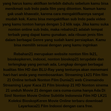
yang harus kamu aktifkan terlebih dahulu sebelum kamu bisa
menikmati sub Indo pada film yang ditonton. Namun kamu
gak usah khawatir, karena cara mengaktifkannya sangat
mudah kok. Kamu bisa mengaktifkan sub Indo pada video
yang kamu tonton hanya dengan 1-2 klik saja. Jika kamu suka
nonton online sub Indo, maka
rebahin21
adalah tempat
terbaik yang dapat kamu gunakan. ada ribuan jenis film
dalam berbagai Genre yang sudah kami persiapkan. Kamu
bisa memilih sesuai dengan yang kamu inginkan
Rebahan21
merupakan website nonton film lk21,
bioskopkeren, indoxxi, nonton bioskop21 terupdate dan
terlengkap yang pernah ada. Lengkap dengan berbagai
kualitas film HD dan BLU-Ray yang tentunya akan menemani
hari-hari anda yang membosankan. Streaming Lk21 Film film
21 Online terbaik Nonton Film Dunia21 web Cinemaindo
Streaming Layar Kaca 21 Film bioskop 21 HD Nonton sinema
21 unduh Movie 21 dengan cara cuma-cuma hanya Ada Di
Sini! Nonton Movie Online Subtitle Indonesia Film HD LK21
Koleksi BioskopKeren Movie Online terbaru download
Layarkaca21 Film Indoxxi dengan cara free.