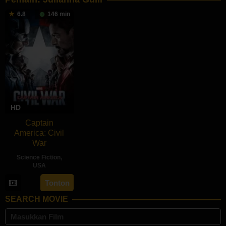
6.8
146 min
HD
Captain
America: Civil
War
Science Fiction
,
USA
27
Anthony
Tonton
Apr
Russo
,
SEARCH MOVIE
2016
Joe
Russo