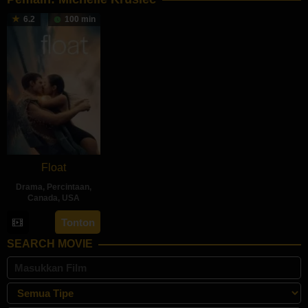
6.2
100 min
Float
Drama
,
Percintaan
,
Canada
,
USA
9
Jeremy
Tonton
Feb
Doiron
SEARCH MOVIE
2024