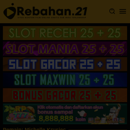
Loncat
ke
konten
Pemain:
Michelle Krusiec