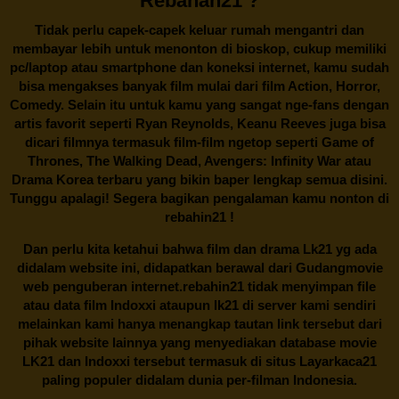
Rebahan21 ?
Tidak perlu capek-capek keluar rumah mengantri dan
membayar lebih untuk menonton di bioskop, cukup memiliki
pc/laptop atau smartphone dan koneksi internet, kamu sudah
bisa mengakses banyak film mulai dari film Action, Horror,
Comedy. Selain itu untuk kamu yang sangat nge-fans dengan
artis favorit seperti Ryan Reynolds, Keanu Reeves juga bisa
dicari filmnya termasuk film-film ngetop seperti Game of
Thrones, The Walking Dead, Avengers: Infinity War atau
Drama Korea terbaru yang bikin baper lengkap semua disini.
Tunggu apalagi! Segera bagikan pengalaman kamu nonton di
rebahin21
!
Dan perlu kita ketahui bahwa film dan drama
Lk21
yg ada
didalam website ini, didapatkan berawal dari Gudangmovie
web penguberan internet.
rebahin21
tidak menyimpan file
atau data film Indoxxi ataupun lk21 di server kami sendiri
melainkan kami hanya menangkap tautan link tersebut dari
pihak website lainnya yang menyediakan database movie
LK21
dan Indoxxi tersebut termasuk di situs
Layarkaca21
paling populer didalam dunia per-filman Indonesia.