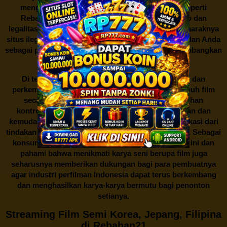
mengunduh film secara gratis dari situs-situs seperti
Rebahan21 juga berarti berurusan dengan risiko dan
legalitas. Seperti yang telah dibahas sebelumnya, maraknya
situs ilegal semacam ini menimbulkan kontroversi, dan Anda
sebagai pengguna juga perlu bijak dalam mempertimbangkan
akibat dari tindakan tersebut.
Di tengah dinamika persaingan industri hiburan dan
perkembangan teknologi, menonton dan mengunduh film
secara gratis di
Rebahan21
menjadi sebuah pilihan
kontroversial. Meskipun menawarkan kenyamanan dan
kemudahan akses, kita juga harus memahami implikasi dari
tindakan ini terhadap para pelaku industri perfilman. Sebagai
konsumen, bijaklah dalam menggunakan platform ini dan
pahami bahwa menikmati karya seni berupa film juga
seharusnya memberikan dukungan bagi para pembuatnya
agar industri perfilman Indonesia dapat terus berkembang
dan menghasilkan karya-karya bermutu bagi penonton
setianya.
Streaming Film Semi Korea, Jepang, Filipina
di Rebahan21