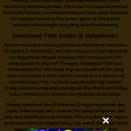
menutup situs-situs ilegal semacam Rebahan21 demi
melindungi keberlangsungan bisnis dan kekayaan intelektual
di industri hiburan. Konflik kepentingan inilah yang membuat
isu tentang menonton film secara gratis di
Rebahan21
menjadi perbincangan seru yang terus berkembang.
Download Film Gratis di Rebahan21
Setelah membahas tentang fenomena menariknya menonton
film gratis di
Rebahan21
, kini mari telusuri sisi lain dari kisah
ini: bagaimana dengan peluang untuk mengunduh film
secara gratis di situs ini? Ternyata, Rebahan21 Film juga
menawarkan fitur download bagi para penikmat film yang
ingin menyimpan koleksi favorit mereka untuk ditonton di
kemudian hari. Fitur ini tentu saja menarik bagi banyak
orang, terutama yang ingin menikmati film-film favorit tanpa
harus terhubung ke internet atau khawatir kuota habis.
Proses download film di
Rebahan21
tergolong mudah dan
cepat. Anda hanya perlu mencari film yang diinginkan, lalu
pilih opsi download yang tersedia. Film tersebut akan segera
tersimpan dalam perangkat Anda, siap untuk dinikmati kapan
saja dan di mana saja. Namun, perlu diingat bahwa