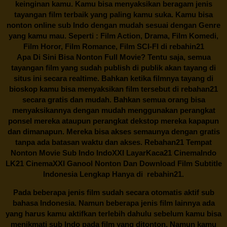
keinginan kamu. Kamu bisa menyaksikan beragam jenis
tayangan film terbaik yang paling kamu suka. Kamu bisa
nonton online sub Indo dengan mudah sesuai dengan Genre
yang kamu mau. Seperti : Film Action, Drama, Film Komedi,
Film Horor, Film Romance, Film SCI-FI di
rebahin21
Apa Di Sini Bisa Nonton Full Movie? Tentu saja, semua
tayangan film yang sudah publish di publik akan tayang di
situs ini secara realtime. Bahkan ketika filmnya tayang di
bioskop kamu bisa menyaksikan film tersebut di
rebahan21
secara gratis dan mudah. Bahkan semua orang bisa
menyaksikannya dengan mudah menggunakan perangkat
ponsel mereka ataupun perangkat dekstop mereka kapapun
dan dimanapun. Mereka bisa akses semaunya dengan gratis
tanpa ada batasan waktu dan akses.
Rebahan21
Tempat
Nonton Movie Sub Indo IndoXXI LayarKaca21 CinemaIndo
LK21 CinemaXXI Ganool Nonton Dan Download Film Subtitle
Indonesia Lengkap Hanya di
rebahin21.
Pada beberapa jenis film sudah secara otomatis aktif sub
bahasa Indonesia. Namun beberapa jenis film lainnya ada
yang harus kamu aktifkan terlebih dahulu sebelum kamu bisa
menikmati sub Indo pada film yang ditonton. Namun kamu