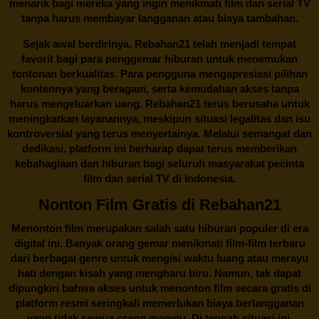
menarik bagi mereka yang ingin menikmati film dan serial TV
tanpa harus membayar langganan atau biaya tambahan.
Sejak awal berdirinya,
Rebahan21
telah menjadi tempat
favorit bagi para penggemar hiburan untuk menemukan
tontonan berkualitas. Para pengguna mengapresiasi pilihan
kontennya yang beragam, serta kemudahan akses tanpa
harus mengeluarkan uang.
Rebahan21
terus berusaha untuk
meningkatkan layanannya, meskipun situasi legalitas dan isu
kontroversial yang terus menyertainya. Melalui semangat dan
dedikasi, platform ini berharap dapat terus memberikan
kebahagiaan dan hiburan bagi seluruh masyarakat pecinta
film dan serial TV di Indonesia.
Nonton Film Gratis di Rebahan21
Menonton film merupakan salah satu hiburan populer di era
digital ini. Banyak orang gemar menikmati film-film terbaru
dari berbagai genre untuk mengisi waktu luang atau merayu
hati dengan kisah yang mengharu biru. Namun, tak dapat
dipungkiri bahwa akses untuk menonton film secara gratis di
platform resmi seringkali memerlukan biaya berlangganan
yang tidak semua orang mampu. Di tengah situasi ini,