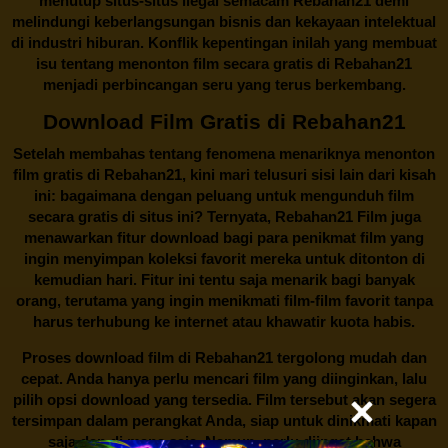
menutup situs-situs ilegal semacam Rebahan21 demi
melindungi keberlangsungan bisnis dan kekayaan intelektual
di industri hiburan. Konflik kepentingan inilah yang membuat
isu tentang menonton film secara gratis di
Rebahan21
menjadi perbincangan seru yang terus berkembang.
Download Film Gratis di Rebahan21
Setelah membahas tentang fenomena menariknya menonton
film gratis di
Rebahan21
, kini mari telusuri sisi lain dari kisah
ini: bagaimana dengan peluang untuk mengunduh film
secara gratis di situs ini? Ternyata, Rebahan21 Film juga
menawarkan fitur download bagi para penikmat film yang
ingin menyimpan koleksi favorit mereka untuk ditonton di
kemudian hari. Fitur ini tentu saja menarik bagi banyak
orang, terutama yang ingin menikmati film-film favorit tanpa
harus terhubung ke internet atau khawatir kuota habis.
Proses download film di
Rebahan21
tergolong mudah dan
cepat. Anda hanya perlu mencari film yang diinginkan, lalu
pilih opsi download yang tersedia. Film tersebut akan segera
tersimpan dalam perangkat Anda, siap untuk dinikmati kapan
saja dan di mana saja. Namun, perlu diingat bahwa