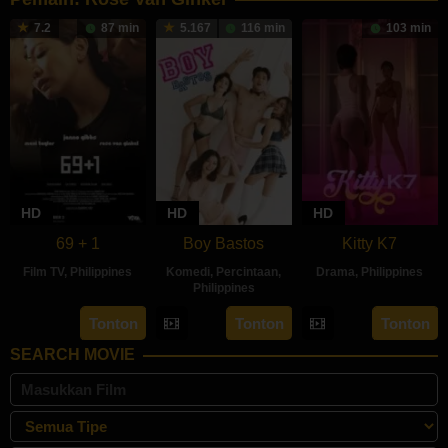
7.2
87 min
5.167
116 min
103 min
HD
HD
HD
69 + 1
Boy Bastos
Kitty K7
Film TV
,
Philippines
Komedi
,
Percintaan
,
Drama
,
Philippines
Philippines
3
Darryl
21
Joy
18
Victor
Tonton
Tonton
Tonton
Sep
Yap
Oct
Aquino
Feb
Villanueva
2021
2023
SEARCH MOVIE
2023