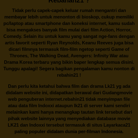
Rebahan21 ?
Tidak perlu capek-capek keluar rumah mengantri dan
membayar lebih untuk menonton di bioskop, cukup memiliki
pc/laptop atau smartphone dan koneksi internet, kamu sudah
bisa mengakses banyak film mulai dari film Action, Horror,
Comedy. Selain itu untuk kamu yang sangat nge-fans dengan
artis favorit seperti Ryan Reynolds, Keanu Reeves juga bisa
dicari filmnya termasuk film-film ngetop seperti Game of
Thrones, The Walking Dead, Avengers: Infinity War atau
Drama Korea terbaru yang bikin baper lengkap semua disini.
Tunggu apalagi! Segera bagikan pengalaman kamu nonton di
rebahin21
!
Dan perlu kita ketahui bahwa film dan drama
Lk21
yg ada
didalam website ini, didapatkan berawal dari Gudangmovie
web penguberan internet.
rebahin21
tidak menyimpan file
atau data film Indoxxi ataupun lk21 di server kami sendiri
melainkan kami hanya menangkap tautan link tersebut dari
pihak website lainnya yang menyediakan database movie
LK21
dan Indoxxi tersebut termasuk di situs
Layarkaca21
paling populer didalam dunia per-filman Indonesia.