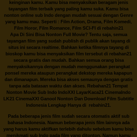
keinginan kamu. Kamu bisa menyaksikan beragam jenis
tayangan film terbaik yang paling kamu suka. Kamu bisa
nonton online sub Indo dengan mudah sesuai dengan Genre
yang kamu mau. Seperti : Film Action, Drama, Film Komedi,
Film Horor, Film Romance, Film SCI-FI di
rebahin21
Apa Di Sini Bisa Nonton Full Movie? Tentu saja, semua
tayangan film yang sudah publish di publik akan tayang di
situs ini secara realtime. Bahkan ketika filmnya tayang di
bioskop kamu bisa menyaksikan film tersebut di
rebahan21
secara gratis dan mudah. Bahkan semua orang bisa
menyaksikannya dengan mudah menggunakan perangkat
ponsel mereka ataupun perangkat dekstop mereka kapapun
dan dimanapun. Mereka bisa akses semaunya dengan gratis
tanpa ada batasan waktu dan akses.
Rebahan21
Tempat
Nonton Movie Sub Indo IndoXXI LayarKaca21 CinemaIndo
LK21 CinemaXXI Ganool Nonton Dan Download Film Subtitle
Indonesia Lengkap Hanya di
rebahin21.
Pada beberapa jenis film sudah secara otomatis aktif sub
bahasa Indonesia. Namun beberapa jenis film lainnya ada
yang harus kamu aktifkan terlebih dahulu sebelum kamu bisa
menikmati sub Indo pada film yang ditonton. Namun kamu