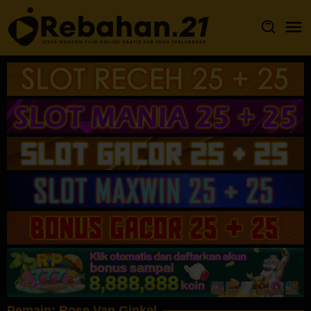
Loncat
ke
konten
Pemain:
Rose Van Ginkel