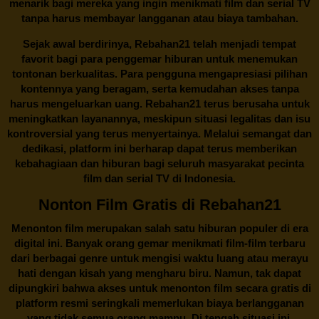
menarik bagi mereka yang ingin menikmati film dan serial TV
tanpa harus membayar langganan atau biaya tambahan.
Sejak awal berdirinya,
Rebahan21
telah menjadi tempat
favorit bagi para penggemar hiburan untuk menemukan
tontonan berkualitas. Para pengguna mengapresiasi pilihan
kontennya yang beragam, serta kemudahan akses tanpa
harus mengeluarkan uang.
Rebahan21
terus berusaha untuk
meningkatkan layanannya, meskipun situasi legalitas dan isu
kontroversial yang terus menyertainya. Melalui semangat dan
dedikasi, platform ini berharap dapat terus memberikan
kebahagiaan dan hiburan bagi seluruh masyarakat pecinta
film dan serial TV di Indonesia.
Nonton Film Gratis di Rebahan21
Menonton film merupakan salah satu hiburan populer di era
digital ini. Banyak orang gemar menikmati film-film terbaru
dari berbagai genre untuk mengisi waktu luang atau merayu
hati dengan kisah yang mengharu biru. Namun, tak dapat
dipungkiri bahwa akses untuk menonton film secara gratis di
platform resmi seringkali memerlukan biaya berlangganan
yang tidak semua orang mampu. Di tengah situasi ini,