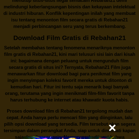
menutup situs-situs ilegal semacam Rebahan21 demi
melindungi keberlangsungan bisnis dan kekayaan intelektual
di industri hiburan. Konflik kepentingan inilah yang membuat
isu tentang menonton film secara gratis di
Rebahan21
menjadi perbincangan seru yang terus berkembang.
Download Film Gratis di Rebahan21
Setelah membahas tentang fenomena menariknya menonton
film gratis di
Rebahan21
, kini mari telusuri sisi lain dari kisah
ini: bagaimana dengan peluang untuk mengunduh film
secara gratis di situs ini? Ternyata, Rebahan21 Film juga
menawarkan fitur download bagi para penikmat film yang
ingin menyimpan koleksi favorit mereka untuk ditonton di
kemudian hari. Fitur ini tentu saja menarik bagi banyak
orang, terutama yang ingin menikmati film-film favorit tanpa
harus terhubung ke internet atau khawatir kuota habis.
Proses download film di
Rebahan21
tergolong mudah dan
cepat. Anda hanya perlu mencari film yang diinginkan, lalu
pilih opsi download yang tersedia. Film tersebut akan segera
tersimpan dalam perangkat Anda, siap untuk dinikmati kapan
saja dan di mana saja. Namun, perlu diingat bahwa