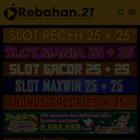
Loncat
ke
konten
Pemain:
Sissy Prescillia