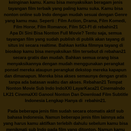
keinginan kamu. Kamu bisa menyaksikan beragam jenis
tayangan film terbaik yang paling kamu suka. Kamu bisa
nonton online sub Indo dengan mudah sesuai dengan Genre
yang kamu mau. Seperti : Film Action, Drama, Film Komedi,
Film Horor, Film Romance, Film SCI-FI di
rebahin21
Apa Di Sini Bisa Nonton Full Movie? Tentu saja, semua
tayangan film yang sudah publish di publik akan tayang di
situs ini secara realtime. Bahkan ketika filmnya tayang di
bioskop kamu bisa menyaksikan film tersebut di
rebahan21
secara gratis dan mudah. Bahkan semua orang bisa
menyaksikannya dengan mudah menggunakan perangkat
ponsel mereka ataupun perangkat dekstop mereka kapapun
dan dimanapun. Mereka bisa akses semaunya dengan gratis
tanpa ada batasan waktu dan akses.
Rebahan21
Tempat
Nonton Movie Sub Indo IndoXXI LayarKaca21 CinemaIndo
LK21 CinemaXXI Ganool Nonton Dan Download Film Subtitle
Indonesia Lengkap Hanya di
rebahin21.
Pada beberapa jenis film sudah secara otomatis aktif sub
bahasa Indonesia. Namun beberapa jenis film lainnya ada
yang harus kamu aktifkan terlebih dahulu sebelum kamu bisa
menikmati sub Indo pada film yang ditonton. Namun kamu