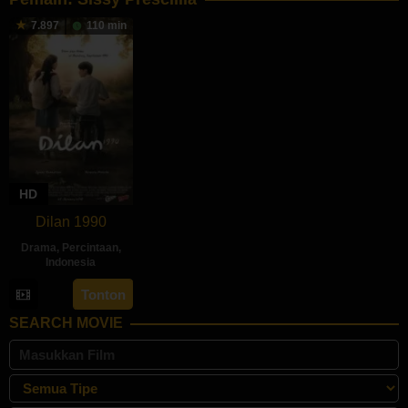
7.897
110 min
HD
Dilan 1990
Drama
,
Percintaan
,
Indonesia
25
Fajar
Tonton
Jan
Bustomi
SEARCH MOVIE
2018