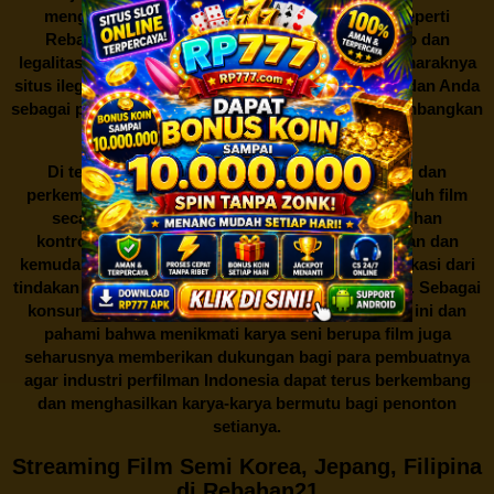
mengunduh film secara gratis dari situs-situs seperti
Rebahan21 juga berarti berurusan dengan risiko dan
legalitas. Seperti yang telah dibahas sebelumnya, maraknya
situs ilegal semacam ini menimbulkan kontroversi, dan Anda
sebagai pengguna juga perlu bijak dalam mempertimbangkan
akibat dari tindakan tersebut.
Di tengah dinamika persaingan industri hiburan dan
perkembangan teknologi, menonton dan mengunduh film
secara gratis di
Rebahan21
menjadi sebuah pilihan
kontroversial. Meskipun menawarkan kenyamanan dan
kemudahan akses, kita juga harus memahami implikasi dari
tindakan ini terhadap para pelaku industri perfilman. Sebagai
konsumen, bijaklah dalam menggunakan platform ini dan
pahami bahwa menikmati karya seni berupa film juga
seharusnya memberikan dukungan bagi para pembuatnya
agar industri perfilman Indonesia dapat terus berkembang
dan menghasilkan karya-karya bermutu bagi penonton
setianya.
Streaming Film Semi Korea, Jepang, Filipina
di Rebahan21