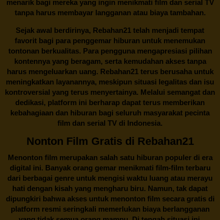
menarik bagi mereka yang ingin menikmati film dan serial TV
tanpa harus membayar langganan atau biaya tambahan.
Sejak awal berdirinya,
Rebahan21
telah menjadi tempat
favorit bagi para penggemar hiburan untuk menemukan
tontonan berkualitas. Para pengguna mengapresiasi pilihan
kontennya yang beragam, serta kemudahan akses tanpa
harus mengeluarkan uang.
Rebahan21
terus berusaha untuk
meningkatkan layanannya, meskipun situasi legalitas dan isu
kontroversial yang terus menyertainya. Melalui semangat dan
dedikasi, platform ini berharap dapat terus memberikan
kebahagiaan dan hiburan bagi seluruh masyarakat pecinta
film dan serial TV di Indonesia.
Nonton Film Gratis di Rebahan21
Menonton film merupakan salah satu hiburan populer di era
digital ini. Banyak orang gemar menikmati film-film terbaru
dari berbagai genre untuk mengisi waktu luang atau merayu
hati dengan kisah yang mengharu biru. Namun, tak dapat
dipungkiri bahwa akses untuk menonton film secara gratis di
platform resmi seringkali memerlukan biaya berlangganan
yang tidak semua orang mampu. Di tengah situasi ini,