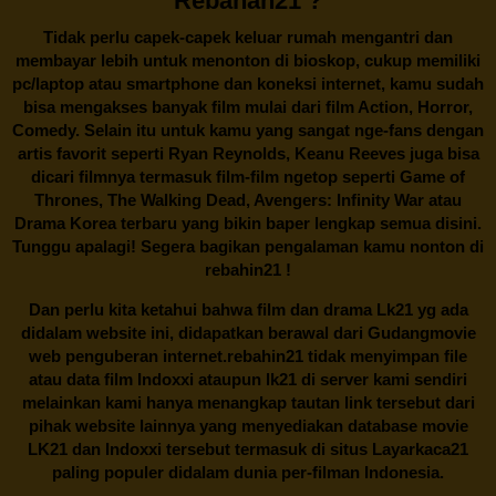
Rebahan21 ?
Tidak perlu capek-capek keluar rumah mengantri dan
membayar lebih untuk menonton di bioskop, cukup memiliki
pc/laptop atau smartphone dan koneksi internet, kamu sudah
bisa mengakses banyak film mulai dari film Action, Horror,
Comedy. Selain itu untuk kamu yang sangat nge-fans dengan
artis favorit seperti Ryan Reynolds, Keanu Reeves juga bisa
dicari filmnya termasuk film-film ngetop seperti Game of
Thrones, The Walking Dead, Avengers: Infinity War atau
Drama Korea terbaru yang bikin baper lengkap semua disini.
Tunggu apalagi! Segera bagikan pengalaman kamu nonton di
rebahin21
!
Dan perlu kita ketahui bahwa film dan drama
Lk21
yg ada
didalam website ini, didapatkan berawal dari Gudangmovie
web penguberan internet.
rebahin21
tidak menyimpan file
atau data film Indoxxi ataupun lk21 di server kami sendiri
melainkan kami hanya menangkap tautan link tersebut dari
pihak website lainnya yang menyediakan database movie
LK21
dan Indoxxi tersebut termasuk di situs
Layarkaca21
paling populer didalam dunia per-filman Indonesia.