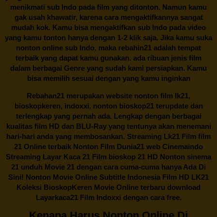
menikmati sub Indo pada film yang ditonton. Namun kamu
gak usah khawatir, karena cara mengaktifkannya sangat
mudah kok. Kamu bisa mengaktifkan sub Indo pada video
yang kamu tonton hanya dengan 1-2 klik saja. Jika kamu suka
nonton online sub Indo, maka
rebahin21
adalah tempat
terbaik yang dapat kamu gunakan. ada ribuan jenis film
dalam berbagai Genre yang sudah kami persiapkan. Kamu
bisa memilih sesuai dengan yang kamu inginkan
Rebahan21
merupakan website nonton film lk21,
bioskopkeren, indoxxi, nonton bioskop21 terupdate dan
terlengkap yang pernah ada. Lengkap dengan berbagai
kualitas film HD dan BLU-Ray yang tentunya akan menemani
hari-hari anda yang membosankan. Streaming Lk21 Film film
21 Online terbaik Nonton Film Dunia21 web Cinemaindo
Streaming Layar Kaca 21 Film bioskop 21 HD Nonton sinema
21 unduh Movie 21 dengan cara cuma-cuma hanya Ada Di
Sini! Nonton Movie Online Subtitle Indonesia Film HD LK21
Koleksi BioskopKeren Movie Online terbaru download
Layarkaca21 Film Indoxxi dengan cara free.
Kenapa Harus Nonton Online Di