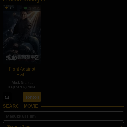
7.3
89 min
Fight Against
Evil 2
Aksi
,
Drama
,
Kejahatan
,
China
8
Qin
Tonton
Jul
Pengfei
SEARCH MOVIE
2023