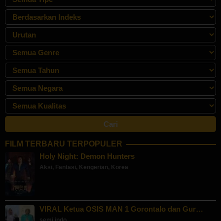
FILM TERBARU TERPOPULER
Holy Night: Demon Hunters
Aksi
,
Fantasi
,
Kengerian
,
Korea
VIRAL Ketua OSIS MAN 1 Gorontalo dan Gur…
semi indo
,