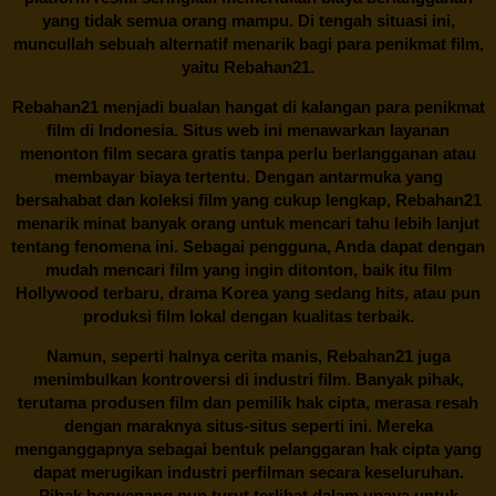
yang tidak semua orang mampu. Di tengah situasi ini,
muncullah sebuah alternatif menarik bagi para penikmat film,
yaitu
Rebahan21.
Rebahan21
menjadi bualan hangat di kalangan para penikmat
film di Indonesia. Situs web ini menawarkan layanan
menonton film secara gratis tanpa perlu berlangganan atau
membayar biaya tertentu. Dengan antarmuka yang
bersahabat dan koleksi film yang cukup lengkap,
Rebahan21
menarik minat banyak orang untuk mencari tahu lebih lanjut
tentang fenomena ini. Sebagai pengguna, Anda dapat dengan
mudah mencari film yang ingin ditonton, baik itu film
Hollywood terbaru, drama Korea yang sedang hits, atau pun
produksi film lokal dengan kualitas terbaik.
Namun, seperti halnya cerita manis,
Rebahan21
juga
menimbulkan kontroversi di industri film. Banyak pihak,
terutama produsen film dan pemilik hak cipta, merasa resah
dengan maraknya situs-situs seperti ini. Mereka
menganggapnya sebagai bentuk pelanggaran hak cipta yang
dapat merugikan industri perfilman secara keseluruhan.
Pihak berwenang pun turut terlibat dalam upaya untuk