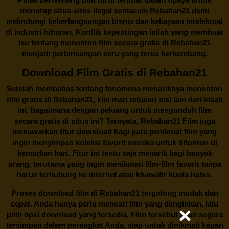
menutup situs-situs ilegal semacam Rebahan21 demi
melindungi keberlangsungan bisnis dan kekayaan intelektual
di industri hiburan. Konflik kepentingan inilah yang membuat
isu tentang menonton film secara gratis di
Rebahan21
menjadi perbincangan seru yang terus berkembang.
Download Film Gratis di Rebahan21
Setelah membahas tentang fenomena menariknya menonton
film gratis di
Rebahan21
, kini mari telusuri sisi lain dari kisah
ini: bagaimana dengan peluang untuk mengunduh film
secara gratis di situs ini? Ternyata, Rebahan21 Film juga
menawarkan fitur download bagi para penikmat film yang
ingin menyimpan koleksi favorit mereka untuk ditonton di
kemudian hari. Fitur ini tentu saja menarik bagi banyak
orang, terutama yang ingin menikmati film-film favorit tanpa
harus terhubung ke internet atau khawatir kuota habis.
Proses download film di
Rebahan21
tergolong mudah dan
cepat. Anda hanya perlu mencari film yang diinginkan, lalu
pilih opsi download yang tersedia. Film tersebut akan segera
tersimpan dalam perangkat Anda, siap untuk dinikmati kapan