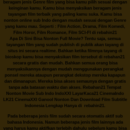
beragam jenis Genre film yang bisa kamu pilih sesuai dengan
keinginan kamu. Kamu bisa menyaksikan beragam jenis
tayangan film terbaik yang paling kamu suka. Kamu bisa
nonton online sub Indo dengan mudah sesuai dengan Genre
yang kamu mau. Seperti : Film Action, Drama, Film Komedi,
Film Horor, Film Romance, Film SCI-FI di
rebahin21
Apa Di Sini Bisa Nonton Full Movie? Tentu saja, semua
tayangan film yang sudah publish di publik akan tayang di
situs ini secara realtime. Bahkan ketika filmnya tayang di
bioskop kamu bisa menyaksikan film tersebut di
rebahan21
secara gratis dan mudah. Bahkan semua orang bisa
menyaksikannya dengan mudah menggunakan perangkat
ponsel mereka ataupun perangkat dekstop mereka kapapun
dan dimanapun. Mereka bisa akses semaunya dengan gratis
tanpa ada batasan waktu dan akses.
Rebahan21
Tempat
Nonton Movie Sub Indo IndoXXI LayarKaca21 CinemaIndo
LK21 CinemaXXI Ganool Nonton Dan Download Film Subtitle
Indonesia Lengkap Hanya di
rebahin21.
Pada beberapa jenis film sudah secara otomatis aktif sub
bahasa Indonesia. Namun beberapa jenis film lainnya ada
yang harus kamu aktifkan terlebih dahulu sebelum kamu bisa