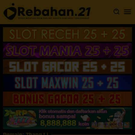
Loncat
ke
konten
Pemain:
Zhang Li