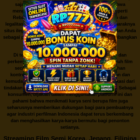
saja dan di mana saja. Namun, perlu diingat bahwa
mengunduh film secara gratis dari situs-situs seperti
Rebahan21 juga berarti berurusan dengan risiko dan
legalitas. Seperti yang telah dibahas sebelumnya, maraknya
situs ilegal semacam ini menimbulkan kontroversi, dan Anda
sebagai pengguna juga perlu bijak dalam mempertimbangkan
akibat dari tindakan tersebut.
Di tengah dinamika persaingan industri hiburan dan
perkembangan teknologi, menonton dan mengunduh film
secara gratis di
Rebahan21
menjadi sebuah pilihan
kontroversial. Meskipun menawarkan kenyamanan dan
kemudahan akses, kita juga harus memahami implikasi dari
tindakan ini terhadap para pelaku industri perfilman. Sebagai
konsumen, bijaklah dalam menggunakan platform ini dan
pahami bahwa menikmati karya seni berupa film juga
seharusnya memberikan dukungan bagi para pembuatnya
agar industri perfilman Indonesia dapat terus berkembang
dan menghasilkan karya-karya bermutu bagi penonton
setianya.
Streaming Film Semi Korea, Jepang, Filipina