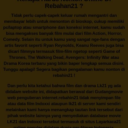
Rebahan21 ?
Tidak perlu capek-capek keluar rumah mengantri dan
membayar lebih untuk menonton di bioskop, cukup memiliki
pc/laptop atau smartphone dan koneksi internet, kamu sudah
bisa mengakses banyak film mulai dari film Action, Horror,
Comedy. Selain itu untuk kamu yang sangat nge-fans dengan
artis favorit seperti Ryan Reynolds, Keanu Reeves juga bisa
dicari filmnya termasuk film-film ngetop seperti Game of
Thrones, The Walking Dead, Avengers: Infinity War atau
Drama Korea terbaru yang bikin baper lengkap semua disini.
Tunggu apalagi! Segera bagikan pengalaman kamu nonton di
rebahin21
!
Dan perlu kita ketahui bahwa film dan drama
Lk21
yg ada
didalam website ini, didapatkan berawal dari Gudangmovie
web penguberan internet.
rebahin21
tidak menyimpan file
atau data film Indoxxi ataupun lk21 di server kami sendiri
melainkan kami hanya menangkap tautan link tersebut dari
pihak website lainnya yang menyediakan database movie
LK21
dan Indoxxi tersebut termasuk di situs
Layarkaca21
paling populer didalam dunia per-filman Indonesia.