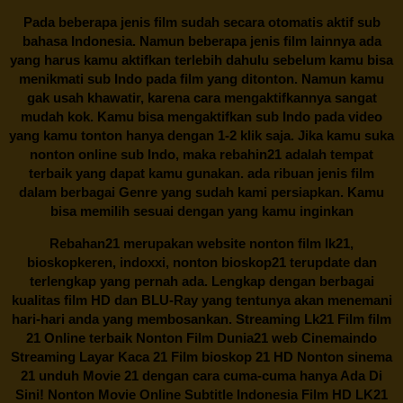
Pada beberapa jenis film sudah secara otomatis aktif sub
bahasa Indonesia. Namun beberapa jenis film lainnya ada
yang harus kamu aktifkan terlebih dahulu sebelum kamu bisa
menikmati sub Indo pada film yang ditonton. Namun kamu
gak usah khawatir, karena cara mengaktifkannya sangat
mudah kok. Kamu bisa mengaktifkan sub Indo pada video
yang kamu tonton hanya dengan 1-2 klik saja. Jika kamu suka
nonton online sub Indo, maka
rebahin21
adalah tempat
terbaik yang dapat kamu gunakan. ada ribuan jenis film
dalam berbagai Genre yang sudah kami persiapkan. Kamu
bisa memilih sesuai dengan yang kamu inginkan
Rebahan21
merupakan website nonton film lk21,
bioskopkeren, indoxxi, nonton bioskop21 terupdate dan
terlengkap yang pernah ada. Lengkap dengan berbagai
kualitas film HD dan BLU-Ray yang tentunya akan menemani
hari-hari anda yang membosankan. Streaming Lk21 Film film
21 Online terbaik Nonton Film Dunia21 web Cinemaindo
Streaming Layar Kaca 21 Film bioskop 21 HD Nonton sinema
21 unduh Movie 21 dengan cara cuma-cuma hanya Ada Di
Sini! Nonton Movie Online Subtitle Indonesia Film HD LK21