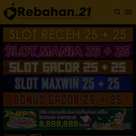
Loncat
ke
konten
Jaringan:
HBO