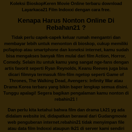
Koleksi BioskopKeren Movie Online terbaru download
Layarkaca21 Film Indoxxi dengan cara free.
Kenapa Harus Nonton Online Di
Rebahan21 ?
Tidak perlu capek-capek keluar rumah mengantri dan
membayar lebih untuk menonton di bioskop, cukup memiliki
pc/laptop atau smartphone dan koneksi internet, kamu sudah
bisa mengakses banyak film mulai dari film Action, Horror,
Comedy. Selain itu untuk kamu yang sangat nge-fans dengan
artis favorit seperti Ryan Reynolds, Keanu Reeves juga bisa
dicari filmnya termasuk film-film ngetop seperti Game of
Thrones, The Walking Dead, Avengers: Infinity War atau
Drama Korea terbaru yang bikin baper lengkap semua disini.
Tunggu apalagi! Segera bagikan pengalaman kamu nonton di
rebahin21
!
Dan perlu kita ketahui bahwa film dan drama
Lk21
yg ada
didalam website ini, didapatkan berawal dari Gudangmovie
web penguberan internet.
rebahin21
tidak menyimpan file
atau data film Indoxxi ataupun lk21 di server kami sendiri