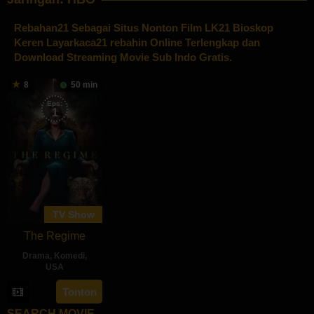
Rebahan21
Sebagai Situs Nonton Film LK21 Bioskop
Keren Layarkaca21 rebahin Online Terlengkap dan
Download Streaming Movie Sub Indo Gratis.
8
50 min
Eps:
1
TV Show
The Regime
Drama
,
Komedi
,
USA
3
Will
Tonton
Mar
Tracy
SEARCH MOVIE