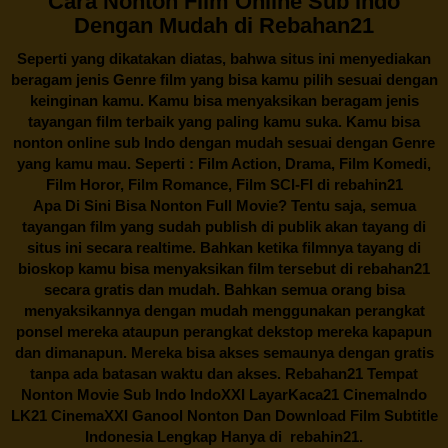
Cara Nonton Film Online Sub Indo
Dengan Mudah di Rebahan21
Seperti yang dikatakan diatas, bahwa situs ini menyediakan
beragam jenis Genre film yang bisa kamu pilih sesuai dengan
keinginan kamu. Kamu bisa menyaksikan beragam jenis
tayangan film terbaik yang paling kamu suka. Kamu bisa
nonton online sub Indo dengan mudah sesuai dengan Genre
yang kamu mau. Seperti : Film Action, Drama, Film Komedi,
Film Horor, Film Romance, Film SCI-FI di
rebahin21
Apa Di Sini Bisa Nonton Full Movie? Tentu saja, semua
tayangan film yang sudah publish di publik akan tayang di
situs ini secara realtime. Bahkan ketika filmnya tayang di
bioskop kamu bisa menyaksikan film tersebut di
rebahan21
secara gratis dan mudah. Bahkan semua orang bisa
menyaksikannya dengan mudah menggunakan perangkat
ponsel mereka ataupun perangkat dekstop mereka kapapun
dan dimanapun. Mereka bisa akses semaunya dengan gratis
tanpa ada batasan waktu dan akses.
Rebahan21
Tempat
Nonton Movie Sub Indo IndoXXI LayarKaca21 CinemaIndo
LK21 CinemaXXI Ganool Nonton Dan Download Film Subtitle
Indonesia Lengkap Hanya di
rebahin21.