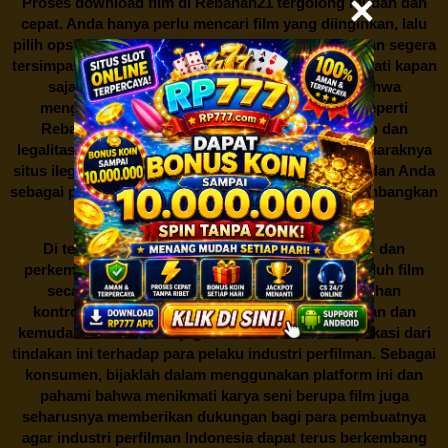
Proses download film di
Rebahan21
tergolong mudah dan
cepat. Anda hanya perlu mencari film yang diinginkan, lalu
pilih opsi download yang tersedia. Film tersebut akan segera
tersimpan dalam perangkat Anda, siap untuk dinikmati kapan
saja dan di mana saja. Namun, perlu diingat bahwa
mengunduh film secara gratis dari situs-situs seperti
Rebahan21 juga berarti berurusan dengan risiko dan
legalitas. Seperti yang telah dibahas sebelumnya, maraknya
situs ilegal semacam ini menimbulkan kontroversi, dan Anda
sebagai pengguna juga perlu bijak dalam mempertimbangkan
akibat dari tindakan tersebut.
Di tengah dinamika persaingan industri hiburan dan
perkembangan teknologi, menonton dan mengunduh film
secara gratis di
Rebahan21
menjadi sebuah pilihan
kontroversial. Meskipun menawarkan kenyamanan dan
kemudahan akses, kita juga harus memahami implikasi dari
tindakan ini terhadap para pelaku industri perfilman. Sebagai
konsumen, bijaklah dalam menggunakan platform ini dan
pahami bahwa menikmati karya seni berupa film juga
seharusnya memberikan dukungan bagi para pembuatnya
agar industri perfilman Indonesia dapat terus berkembang