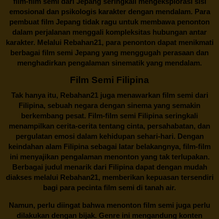
film-film semi dari Jepang seringkali mengeksplorasi sisi
emosional dan psikologis karakter dengan mendalam. Para
pembuat film Jepang tidak ragu untuk membawa penonton
dalam perjalanan menggali kompleksitas hubungan antar
karakter. Melalui
Rebahan21
, para penonton dapat menikmati
berbagai
film semi Jepang
yang menggugah perasaan dan
menghadirkan pengalaman sinematik yang mendalam.
Film Semi Filipina
Tak hanya itu,
Rebahan21
juga menawarkan film semi dari
Filipina, sebuah negara dengan sinema yang semakin
berkembang pesat. Film-film semi Filipina seringkali
menampilkan cerita-cerita tentang cinta, persahabatan, dan
pergulatan emosi dalam kehidupan sehari-hari. Dengan
keindahan alam Filipina sebagai latar belakangnya, film-film
ini menyajikan pengalaman menonton yang tak terlupakan.
Berbagai judul menarik dari Filipina dapat dengan mudah
diakses melalui
Rebahan21
, memberikan kepuasan tersendiri
bagi para pecinta film semi di tanah air.
Namun, perlu diingat bahwa menonton film semi juga perlu
dilakukan dengan bijak. Genre ini mengandung konten