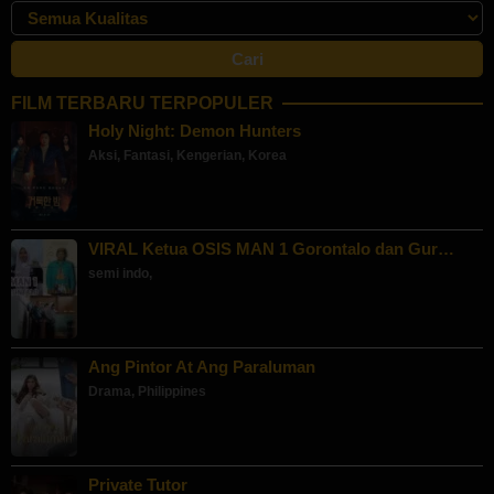
FILM TERBARU TERPOPULER
Holy Night: Demon Hunters
Aksi
,
Fantasi
,
Kengerian
,
Korea
VIRAL Ketua OSIS MAN 1 Gorontalo dan Gur…
semi indo
,
Ang Pintor At Ang Paraluman
Drama
,
Philippines
Private Tutor