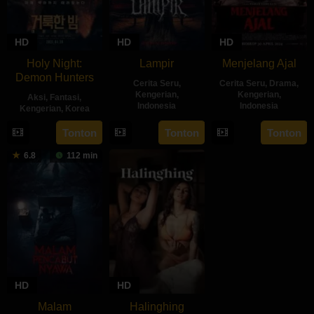
HD
HD
HD
Holy Night:
Lampir
Menjelang Ajal
Demon Hunters
Cerita Seru
,
Cerita Seru
,
Drama
,
Kengerian
,
Kengerian
,
Aksi
,
Fantasi
,
Indonesia
Indonesia
Kengerian
,
Korea
14
Kenny
30
Hadrah
30
Lim
Tonton
Tonton
Tonton
Feb
Gulardi
Apr
Daeng
Apr
Dae-
6.8
112 min
2024
2024
Ratu
2025
hee
HD
HD
Malam
Halinghing