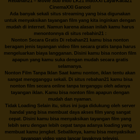
Rebahan21
– Movie Sub Indo LK21 IndoXXI LayarKaca21
CinemaXXI Ganool
Ada banyak sekali situs streaming yang bisa digunakan
untuk menyaksikan tayangan film yang kita inginkan dengan
mudah di internet. Namun karena alasan inilah kamu harus
menontonnya di situs rebahin21 :
Nonton Secara Gratis Di
rebahan21
kamu bisa nonton
beragam jenis tayangan video film secara gratis tanpa harus
mengeluarkan biaya langganan. Disini kamu bisa nonton film
apapun yang kamu suka dengan mudah secara gratis
selamanya.
Nonton Film Tanpa Iklan Saat kamu nonton, iklan tentu akan
sangat mengganggu sekali. Di situs
rebahan21
kamu bisa
nonton film secara online tanpa terganggu oleh adanya
tayangan iklan. Kamu bisa nonton film apapun dengan
mudah dan nyaman.
Tidak Loading Selain itu, situs ini juga didukung oleh server
handal yang bisa membuat daya akses film yang sangat
cepat. Disini kamu bisa menyaksikan tayangan film yang
lebih seru dengan lebih cepat tanpa adanya loading yang
membuat kamu jengkel. Sebaliknya, kamu bisa menyaksikan
tayangan video yang lancar layaknya televisi.