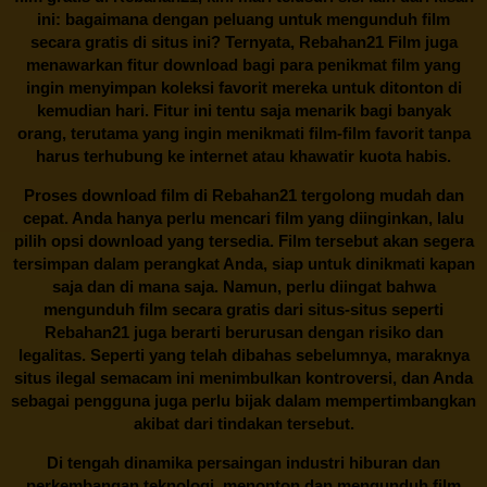
ini: bagaimana dengan peluang untuk mengunduh film
secara gratis di situs ini? Ternyata, Rebahan21 Film juga
menawarkan fitur download bagi para penikmat film yang
ingin menyimpan koleksi favorit mereka untuk ditonton di
kemudian hari. Fitur ini tentu saja menarik bagi banyak
orang, terutama yang ingin menikmati film-film favorit tanpa
harus terhubung ke internet atau khawatir kuota habis.
Proses download film di
Rebahan21
tergolong mudah dan
cepat. Anda hanya perlu mencari film yang diinginkan, lalu
pilih opsi download yang tersedia. Film tersebut akan segera
tersimpan dalam perangkat Anda, siap untuk dinikmati kapan
saja dan di mana saja. Namun, perlu diingat bahwa
mengunduh film secara gratis dari situs-situs seperti
Rebahan21 juga berarti berurusan dengan risiko dan
legalitas. Seperti yang telah dibahas sebelumnya, maraknya
situs ilegal semacam ini menimbulkan kontroversi, dan Anda
sebagai pengguna juga perlu bijak dalam mempertimbangkan
akibat dari tindakan tersebut.
Di tengah dinamika persaingan industri hiburan dan
perkembangan teknologi, menonton dan mengunduh film