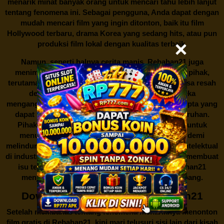
menarik minat banyak orang untuk mencari tahu lebih lanjut
tentang fenomena ini. Sebagai pengguna, Anda dapat dengan
mudah mencari film yang ingin ditonton, baik itu film
Hollywood terbaru, drama Korea yang sedang hits, atau pun
produksi film lokal dengan kualitas terbaik.
Namun, seperti halnya cerita manis,
Rebahan21
juga
menimbulkan kontroversi di industri film. Banyak pihak,
terutama produsen film dan pemilik hak cipta, merasa resah
dengan maraknya situs-situs seperti ini. Mereka
menganggapnya sebagai bentuk pelanggaran hak cipta yang
dapat merugikan industri perfilman secara keseluruhan.
Pihak berwenang pun turut terlibat dalam upaya untuk
menutup situs-situs ilegal semacam Rebahan21 demi
melindungi keberlangsungan bisnis dan kekayaan intelektual
di industri hiburan. Konflik kepentingan inilah yang membuat
isu tentang menonton film secara gratis di
Rebahan21
menjadi perbincangan seru yang terus berkembang.
Download Film Gratis di Rebahan21
Setelah membahas tentang fenomena menariknya menonton
film gratis di
Rebahan21
, kini mari telusuri sisi lain dari kisah