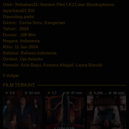
Oleh:
Rebahan21: Nonton Film LK21 dan Bioskopkeren
layarkaca21 XXI
Diposting pada:
Genre:
Cerita Seru
,
Kengerian
Tahun:
2024
Durasi:
108 Min
Negara:
Indonesia
Rilis:
11 Jan 2024
Bahasa:
Bahasa indonesia
Direksi:
Upi Avianto
Pemain:
Ario Bayu
,
Asmara Abigail
,
Laura Basuki
vulgar
FILM TERKAIT
5.9
92 min
3.7
97 min
6.286
96 min