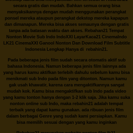
secara gratis dan mudah. Bahkan semua orang bisa
menyaksikannya dengan mudah menggunakan perangkat
ponsel mereka ataupun perangkat dekstop mereka kapapun
dan dimanapun. Mereka bisa akses semaunya dengan gratis
tanpa ada batasan waktu dan akses.
Rebahan21
Tempat
Nonton Movie Sub Indo IndoXXI LayarKaca21 CinemaIndo
LK21 CinemaXXI Ganool Nonton Dan Download Film Subtitle
Indonesia Lengkap Hanya di
rebahin21.
Pada beberapa jenis film sudah secara otomatis aktif sub
bahasa Indonesia. Namun beberapa jenis film lainnya ada
yang harus kamu aktifkan terlebih dahulu sebelum kamu bisa
menikmati sub Indo pada film yang ditonton. Namun kamu
gak usah khawatir, karena cara mengaktifkannya sangat
mudah kok. Kamu bisa mengaktifkan sub Indo pada video
yang kamu tonton hanya dengan 1-2 klik saja. Jika kamu suka
nonton online sub Indo, maka
rebahin21
adalah tempat
terbaik yang dapat kamu gunakan. ada ribuan jenis film
dalam berbagai Genre yang sudah kami persiapkan. Kamu
bisa memilih sesuai dengan yang kamu inginkan
Rebahan21
merupakan website nonton film lk21,