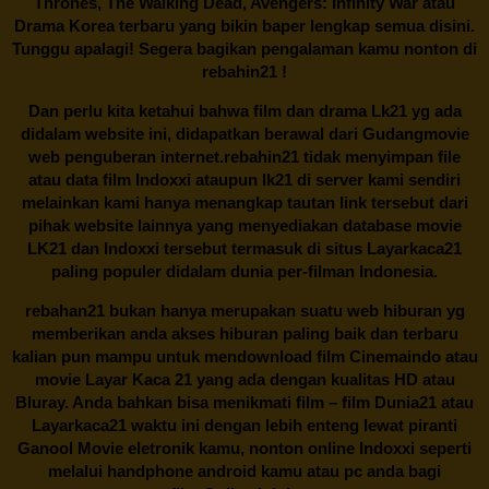
Thrones, The Walking Dead, Avengers: Infinity War atau
Drama Korea terbaru yang bikin baper lengkap semua disini.
Tunggu apalagi! Segera bagikan pengalaman kamu nonton di
rebahin21
!
Dan perlu kita ketahui bahwa film dan drama
Lk21
yg ada
didalam website ini, didapatkan berawal dari Gudangmovie
web penguberan internet.
rebahin21
tidak menyimpan file
atau data film Indoxxi ataupun lk21 di server kami sendiri
melainkan kami hanya menangkap tautan link tersebut dari
pihak website lainnya yang menyediakan database movie
LK21
dan Indoxxi tersebut termasuk di situs
Layarkaca21
paling populer didalam dunia per-filman Indonesia.
rebahan21
bukan hanya merupakan suatu web hiburan yg
memberikan anda akses hiburan paling baik dan terbaru
kalian pun mampu untuk mendownload film Cinemaindo atau
movie Layar Kaca 21 yang ada dengan kualitas HD atau
Bluray. Anda bahkan bisa menikmati film – film
Dunia21
atau
Layarkaca21 waktu ini dengan lebih enteng lewat piranti
Ganool Movie eletronik kamu, nonton online Indoxxi seperti
melalui handphone android kamu atau pc anda bagi