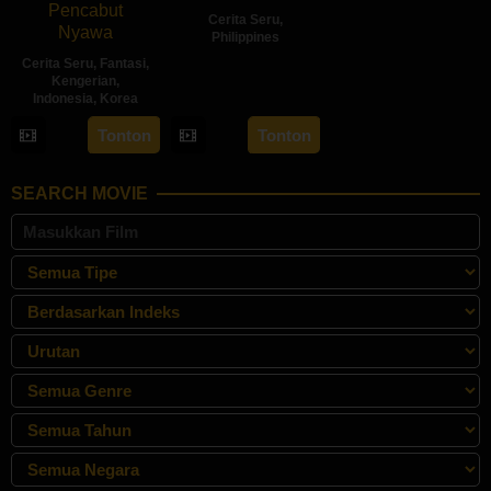
Pencabut
Cerita Seru
,
Nyawa
Philippines
Cerita Seru
,
Fantasi
,
18
Jaque
Kengerian
,
Oct
Carlos
Indonesia
,
Korea
2024
22
Sidharta
Tonton
Tonton
May
Tata
2024
SEARCH MOVIE