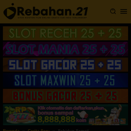
Loncat
ke
konten
Beranda
Cerita Seru
Sehidup Semati