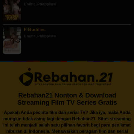
Drama
,
Philippines
F-Buddies
Drama
,
Philippines
Rebahan21 Nonton & Download
Streaming Film TV Series Gratis
Apakah Anda pecinta film dan serial TV? Jika iya, maka Anda
mungkin tidak asing lagi dengan
Rebahan21
. Situs streaming
ini telah menjadi salah satu pilihan favorit bagi para penikmat
hiburan di Indonesia. Menawarkan beragam film dan serial