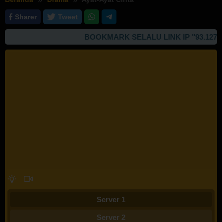
Sharer
Tweet
BOOKMARK SELALU LINK IP "93.127.167
Server 1
Server 2