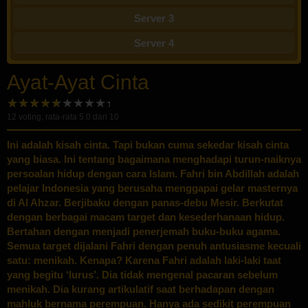
Server 3
Server 4
Ayat-Ayat Cinta
12
voting, rata-rata
5.0
dari 10
Ini adalah kisah cinta. Tapi bukan cuma sekedar kisah cinta
yang biasa. Ini tentang bagaimana menghadapi turun-naiknya
persoalan hidup dengan cara Islam. Fahri bin Abdillah adalah
pelajar Indonesia yang berusaha menggapai gelar masternya
di Al Ahzar. Berjibaku dengan panas-debu Mesir. Berkutat
dengan berbagai macam target dan kesederhanaan hidup.
Bertahan dengan menjadi penerjemah buku-buku agama.
Semua target dijalani Fahri dengan penuh antusiasme kecuali
satu: menikah. Kenapa? Karena Fahri adalah laki-laki taat
yang begitu ‘lurus’. Dia tidak mengenal pacaran sebelum
menikah. Dia kurang artikulatif saat berhadapan dengan
mahluk bernama perempuan. Hanya ada sedikit perempuan