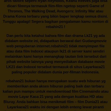
artis favorit seperti Ryan Reynolds, Keanu Reeves juga bisa
dicari filmnya termasuk film-film ngetop seperti Game of
Thrones, The Walking Dead, Avengers: Infinity War atau
Drama Korea terbaru yang bikin baper lengkap semua disini.
Tunggu apalagi! Segera bagikan pengalaman kamu nonton di
rebahin21
!
Dan perlu kita ketahui bahwa film dan drama
Lk21
yg ada
didalam website ini, didapatkan berawal dari Gudangmovie
web penguberan internet.
rebahin21
tidak menyimpan file
atau data film Indoxxi ataupun lk21 di server kami sendiri
melainkan kami hanya menangkap tautan link tersebut dari
pihak website lainnya yang menyediakan database movie
LK21
dan Indoxxi tersebut termasuk di situs
Layarkaca21
paling populer didalam dunia per-filman Indonesia.
rebahan21
bukan hanya merupakan suatu web hiburan yg
memberikan anda akses hiburan paling baik dan terbaru
kalian pun mampu untuk mendownload film Cinemaindo atau
movie Layar Kaca 21 yang ada dengan kualitas HD atau
Bluray. Anda bahkan bisa menikmati film – film
Dunia21
atau
Layarkaca21 waktu ini dengan lebih enteng lewat piranti