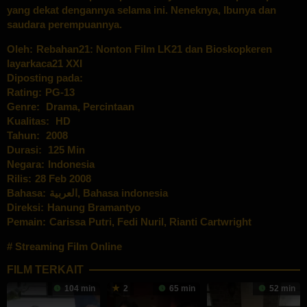
yang dekat dengannya selama ini. Neneknya, Ibunya dan
saudara perempuannya.
Oleh:
Rebahan21: Nonton Film LK21 dan Bioskopkeren
layarkaca21 XXI
Diposting pada:
Rating:
PG-13
Genre:
Drama
,
Percintaan
Kualitas:
HD
Tahun:
2008
Durasi:
125 Min
Negara:
Indonesia
Rilis:
28 Feb 2008
Bahasa:
العربية, Bahasa indonesia
Direksi:
Hanung Bramantyo
Pemain:
Carissa Putri
,
Fedi Nuril
,
Rianti Cartwright
Streaming Film Online
FILM TERKAIT
104 min
2
65 min
52 min