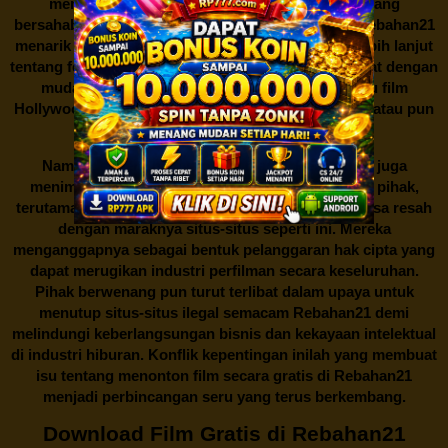
membayar biaya tertentu. Dengan antarmuka yang
bersahabat dan koleksi film yang cukup lengkap,
Rebahan21
menarik minat banyak orang untuk mencari tahu lebih lanjut
tentang fenomena ini. Sebagai pengguna, Anda dapat dengan
mudah mencari film yang ingin ditonton, baik itu film
Hollywood terbaru, drama Korea yang sedang hits, atau pun
produksi film lokal dengan kualitas terbaik.
Namun, seperti halnya cerita manis,
Rebahan21
juga
menimbulkan kontroversi di industri film. Banyak pihak,
terutama produsen film dan pemilik hak cipta, merasa resah
dengan maraknya situs-situs seperti ini. Mereka
menganggapnya sebagai bentuk pelanggaran hak cipta yang
dapat merugikan industri perfilman secara keseluruhan.
Pihak berwenang pun turut terlibat dalam upaya untuk
menutup situs-situs ilegal semacam Rebahan21 demi
melindungi keberlangsungan bisnis dan kekayaan intelektual
di industri hiburan. Konflik kepentingan inilah yang membuat
isu tentang menonton film secara gratis di
Rebahan21
menjadi perbincangan seru yang terus berkembang.
Download Film Gratis di Rebahan21