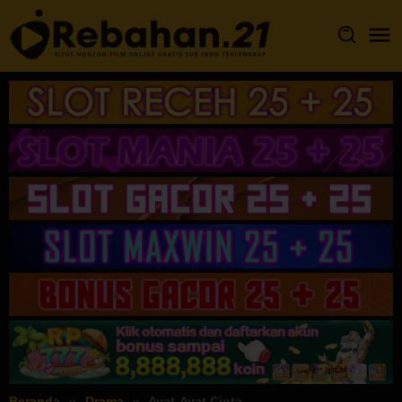
Loncat
ke
konten
Beranda
Drama
Ayat-Ayat Cinta