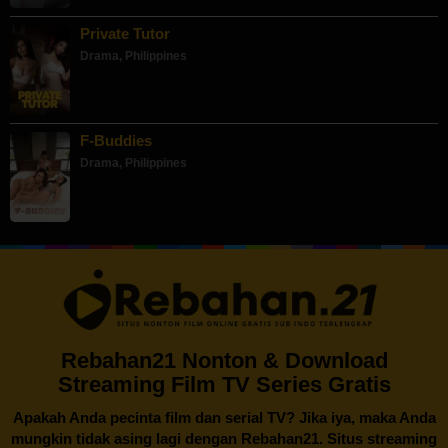
Private Tutor
Drama
,
Philippines
F-Buddies
Drama
,
Philippines
Rebahan21 Nonton & Download
Streaming Film TV Series Gratis
Apakah Anda pecinta film dan serial TV? Jika iya, maka Anda
mungkin tidak asing lagi dengan
Rebahan21
. Situs streaming