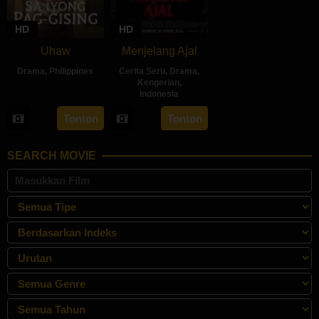
HD
HD
Uhaw
Menjelang Ajal
Drama
,
Philippines
Cerita Seru
,
Drama
,
Kengerian
,
30
Bobby
Indonesia
Aug
Bonifacio
30
Hadrah
Tonton
Tonton
2024
Apr
Daeng
2024
Ratu
SEARCH MOVIE