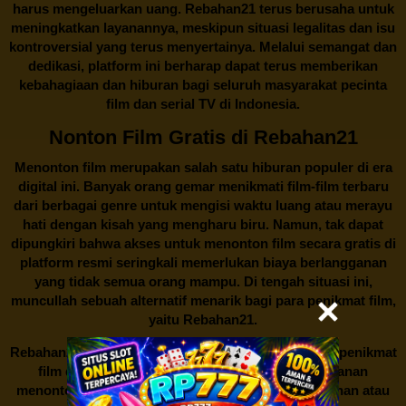
harus mengeluarkan uang.
Rebahan21
terus berusaha untuk
meningkatkan layanannya, meskipun situasi legalitas dan isu
kontroversial yang terus menyertainya. Melalui semangat dan
dedikasi, platform ini berharap dapat terus memberikan
kebahagiaan dan hiburan bagi seluruh masyarakat pecinta
film dan serial TV di Indonesia.
Nonton Film Gratis di Rebahan21
Menonton film merupakan salah satu hiburan populer di era
digital ini. Banyak orang gemar menikmati film-film terbaru
dari berbagai genre untuk mengisi waktu luang atau merayu
hati dengan kisah yang mengharu biru. Namun, tak dapat
dipungkiri bahwa akses untuk menonton film secara gratis di
platform resmi seringkali memerlukan biaya berlangganan
yang tidak semua orang mampu. Di tengah situasi ini,
muncullah sebuah alternatif menarik bagi para penikmat film,
yaitu
Rebahan21.
Rebahan21
menjadi bualan hangat di kalangan para penikmat
film di Indonesia. Situs web ini menawarkan layanan
menonton film secara gratis tanpa perlu berlangganan atau