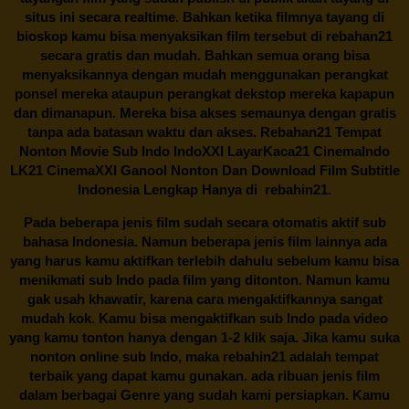
situs ini secara realtime. Bahkan ketika filmnya tayang di
bioskop kamu bisa menyaksikan film tersebut di
rebahan21
secara gratis dan mudah. Bahkan semua orang bisa
menyaksikannya dengan mudah menggunakan perangkat
ponsel mereka ataupun perangkat dekstop mereka kapapun
dan dimanapun. Mereka bisa akses semaunya dengan gratis
tanpa ada batasan waktu dan akses.
Rebahan21
Tempat
Nonton Movie Sub Indo IndoXXI LayarKaca21 CinemaIndo
LK21 CinemaXXI Ganool Nonton Dan Download Film Subtitle
Indonesia Lengkap Hanya di
rebahin21.
Pada beberapa jenis film sudah secara otomatis aktif sub
bahasa Indonesia. Namun beberapa jenis film lainnya ada
yang harus kamu aktifkan terlebih dahulu sebelum kamu bisa
menikmati sub Indo pada film yang ditonton. Namun kamu
gak usah khawatir, karena cara mengaktifkannya sangat
mudah kok. Kamu bisa mengaktifkan sub Indo pada video
yang kamu tonton hanya dengan 1-2 klik saja. Jika kamu suka
nonton online sub Indo, maka
rebahin21
adalah tempat
terbaik yang dapat kamu gunakan. ada ribuan jenis film
dalam berbagai Genre yang sudah kami persiapkan. Kamu