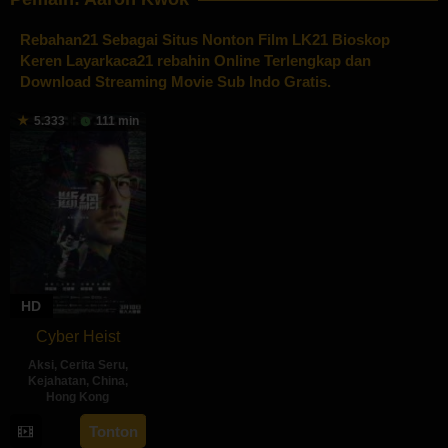
Rebahan21
Sebagai Situs Nonton Film LK21 Bioskop
Keren Layarkaca21 rebahin Online Terlengkap dan
Download Streaming Movie Sub Indo Gratis.
5.333
111 min
HD
Cyber Heist
Aksi
,
Cerita Seru
,
Kejahatan
,
China
,
Hong Kong
9
Hing
Tonton