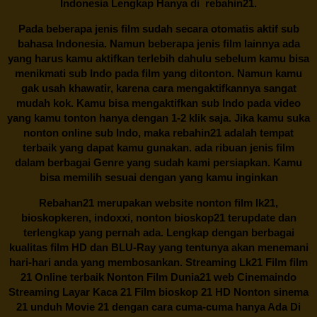
Indonesia Lengkap Hanya di
rebahin21.
Pada beberapa jenis film sudah secara otomatis aktif sub
bahasa Indonesia. Namun beberapa jenis film lainnya ada
yang harus kamu aktifkan terlebih dahulu sebelum kamu bisa
menikmati sub Indo pada film yang ditonton. Namun kamu
gak usah khawatir, karena cara mengaktifkannya sangat
mudah kok. Kamu bisa mengaktifkan sub Indo pada video
yang kamu tonton hanya dengan 1-2 klik saja. Jika kamu suka
nonton online sub Indo, maka
rebahin21
adalah tempat
terbaik yang dapat kamu gunakan. ada ribuan jenis film
dalam berbagai Genre yang sudah kami persiapkan. Kamu
bisa memilih sesuai dengan yang kamu inginkan
Rebahan21
merupakan website nonton film lk21,
bioskopkeren, indoxxi, nonton bioskop21 terupdate dan
terlengkap yang pernah ada. Lengkap dengan berbagai
kualitas film HD dan BLU-Ray yang tentunya akan menemani
hari-hari anda yang membosankan. Streaming Lk21 Film film
21 Online terbaik Nonton Film Dunia21 web Cinemaindo
Streaming Layar Kaca 21 Film bioskop 21 HD Nonton sinema
21 unduh Movie 21 dengan cara cuma-cuma hanya Ada Di