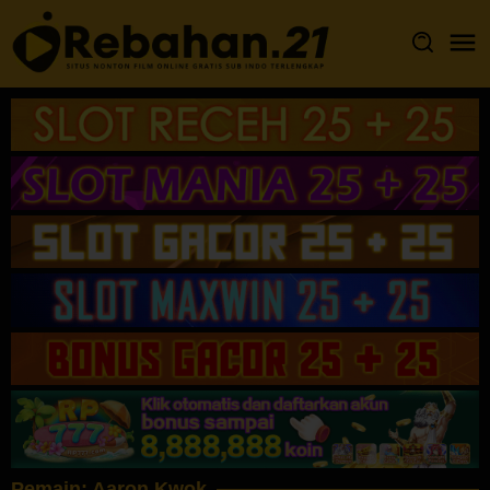
Loncat
ke
konten
Pemain:
Aaron Kwok