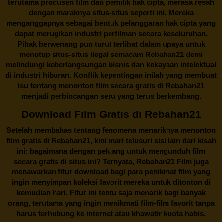
terutama produsen film dan pemilik hak cipta, merasa resah
dengan maraknya situs-situs seperti ini. Mereka
menganggapnya sebagai bentuk pelanggaran hak cipta yang
dapat merugikan industri perfilman secara keseluruhan.
Pihak berwenang pun turut terlibat dalam upaya untuk
menutup situs-situs ilegal semacam Rebahan21 demi
melindungi keberlangsungan bisnis dan kekayaan intelektual
di industri hiburan. Konflik kepentingan inilah yang membuat
isu tentang menonton film secara gratis di
Rebahan21
menjadi perbincangan seru yang terus berkembang.
Download Film Gratis di Rebahan21
Setelah membahas tentang fenomena menariknya menonton
film gratis di
Rebahan21
, kini mari telusuri sisi lain dari kisah
ini: bagaimana dengan peluang untuk mengunduh film
secara gratis di situs ini? Ternyata, Rebahan21 Film juga
menawarkan fitur download bagi para penikmat film yang
ingin menyimpan koleksi favorit mereka untuk ditonton di
kemudian hari. Fitur ini tentu saja menarik bagi banyak
orang, terutama yang ingin menikmati film-film favorit tanpa
harus terhubung ke internet atau khawatir kuota habis.