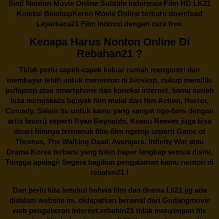
Sini! Nonton Movie Online Subtitle Indonesia Film HD LK21
Koleksi BioskopKeren Movie Online terbaru download
Layarkaca21 Film Indoxxi dengan cara free.
Kenapa Harus Nonton Online Di
Rebahan21 ?
Tidak perlu capek-capek keluar rumah mengantri dan
membayar lebih untuk menonton di bioskop, cukup memiliki
pc/laptop atau smartphone dan koneksi internet, kamu sudah
bisa mengakses banyak film mulai dari film Action, Horror,
Comedy. Selain itu untuk kamu yang sangat nge-fans dengan
artis favorit seperti Ryan Reynolds, Keanu Reeves juga bisa
dicari filmnya termasuk film-film ngetop seperti Game of
Thrones, The Walking Dead, Avengers: Infinity War atau
Drama Korea terbaru yang bikin baper lengkap semua disini.
Tunggu apalagi! Segera bagikan pengalaman kamu nonton di
rebahin21
!
Dan perlu kita ketahui bahwa film dan drama
Lk21
yg ada
didalam website ini, didapatkan berawal dari Gudangmovie
web penguberan internet.
rebahin21
tidak menyimpan file