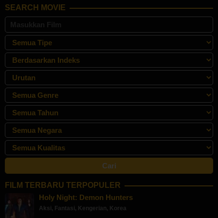
Mar
Fan
SEARCH MOVIE
2023
Wong
FILM TERBARU TERPOPULER
Holy Night: Demon Hunters
Aksi
,
Fantasi
,
Kengerian
,
Korea