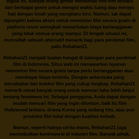
digital ini. Banyak orang gemar menikmati film-film terbaru
dari berbagai genre untuk mengisi waktu luang atau merayu
hati dengan kisah yang mengharu biru. Namun, tak dapat
dipungkiri bahwa akses untuk menonton film secara gratis di
platform resmi seringkali memerlukan biaya berlangganan
yang tidak semua orang mampu. Di tengah situasi ini,
muncullah sebuah alternatif menarik bagi para penikmat film,
yaitu
Rebahan21.
Rebahan21
menjadi bualan hangat di kalangan para penikmat
film di Indonesia. Situs web ini menawarkan layanan
menonton film secara gratis tanpa perlu berlangganan atau
membayar biaya tertentu. Dengan antarmuka yang
bersahabat dan koleksi film yang cukup lengkap,
Rebahan21
menarik minat banyak orang untuk mencari tahu lebih lanjut
tentang fenomena ini. Sebagai pengguna, Anda dapat dengan
mudah mencari film yang ingin ditonton, baik itu film
Hollywood terbaru, drama Korea yang sedang hits, atau pun
produksi film lokal dengan kualitas terbaik.
Namun, seperti halnya cerita manis,
Rebahan21
juga
menimbulkan kontroversi di industri film. Banyak pihak,