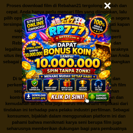
Proses download film di
Rebahan21
tergolong mudah dan
cepat. Anda hanya perlu mencari film yang diinginkan, lalu
pilih opsi download yang tersedia. Film tersebut akan segera
tersimpan dalam perangkat Anda, siap untuk dinikmati kapan
saja dan di mana saja. Namun, perlu diingat bahwa
mengunduh film secara gratis dari situs-situs seperti
Rebahan21 juga berarti berurusan dengan risiko dan
legalitas. Seperti yang telah dibahas sebelumnya, maraknya
situs ilegal semacam ini menimbulkan kontroversi, dan Anda
sebagai pengguna juga perlu bijak dalam mempertimbangkan
akibat dari tindakan tersebut.
Di tengah dinamika persaingan industri hiburan dan
perkembangan teknologi, menonton dan mengunduh film
secara gratis di
Rebahan21
menjadi sebuah pilihan
kontroversial. Meskipun menawarkan kenyamanan dan
kemudahan akses, kita juga harus memahami implikasi dari
tindakan ini terhadap para pelaku industri perfilman. Sebagai
konsumen, bijaklah dalam menggunakan platform ini dan
pahami bahwa menikmati karya seni berupa film juga
seharusnya memberikan dukungan bagi para pembuatnya