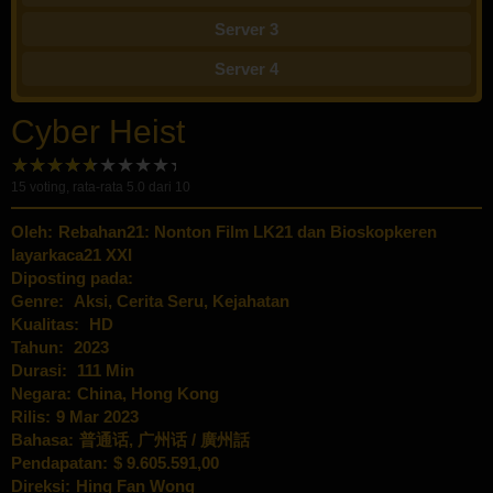
Server 3
Server 4
Cyber Heist
15
voting, rata-rata
5.0
dari 10
Oleh:
Rebahan21: Nonton Film LK21 dan Bioskopkeren
layarkaca21 XXI
Diposting pada:
Genre:
Aksi
,
Cerita Seru
,
Kejahatan
Kualitas:
HD
Tahun:
2023
Durasi:
111 Min
Negara:
China
,
Hong Kong
Rilis:
9 Mar 2023
Bahasa:
普通话, 广州话 / 廣州話
Pendapatan:
$ 9.605.591,00
Direksi:
Hing Fan Wong