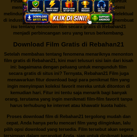
Pihak berwenang pun turut terlibat dalam upaya untuk
menutup situs-situs ilegal semacam Rebahan21 demi
melindungi keberlangsungan bisnis dan kekayaan intelektual
di industri hiburan. Konflik kepentingan inilah yang membuat
isu tentang menonton film secara gratis di
Rebahan21
menjadi perbincangan seru yang terus berkembang.
Download Film Gratis di Rebahan21
Setelah membahas tentang fenomena menariknya menonton
film gratis di
Rebahan21
, kini mari telusuri sisi lain dari kisah
ini: bagaimana dengan peluang untuk mengunduh film
secara gratis di situs ini? Ternyata, Rebahan21 Film juga
menawarkan fitur download bagi para penikmat film yang
ingin menyimpan koleksi favorit mereka untuk ditonton di
kemudian hari. Fitur ini tentu saja menarik bagi banyak
orang, terutama yang ingin menikmati film-film favorit tanpa
harus terhubung ke internet atau khawatir kuota habis.
Proses download film di
Rebahan21
tergolong mudah dan
cepat. Anda hanya perlu mencari film yang diinginkan, lalu
pilih opsi download yang tersedia. Film tersebut akan segera
tersimpan dalam perangkat Anda, siap untuk dinikmati kapan