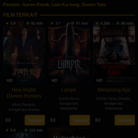
Pemain:
Aaron Kwok
,
Lam Ka-tung
,
Simon Yam
FILM TERKAIT
5.9
92 min
3.7
97 min
6.286
96 min
HD
HD
HD
Holy Night:
Lampir
Menjelang Ajal
Demon Hunters
Cerita Seru
,
Cerita Seru
,
Drama
,
Kengerian
,
Kengerian
,
Aksi
,
Fantasi
,
Indonesia
Indonesia
Kengerian
,
Korea
14
Kenny
30
Hadrah
30
Lim
Tonton
Tonton
Tonton
Feb
Gulardi
Apr
Daeng
Apr
Dae-
6.8
112 min
2024
2024
Ratu
2025
hee