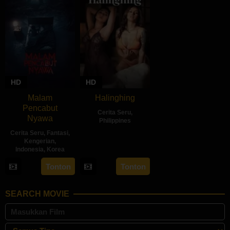
HD
HD
Malam
Halinghing
Pencabut
Cerita Seru
,
Nyawa
Philippines
Cerita Seru
,
Fantasi
,
18
Jaque
Kengerian
,
Oct
Carlos
Indonesia
,
Korea
2024
22
Sidharta
Tonton
Tonton
May
Tata
2024
SEARCH MOVIE