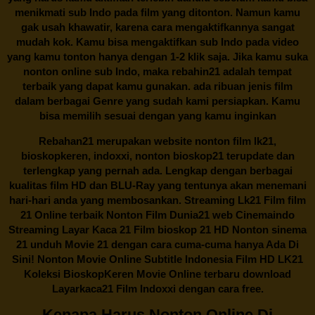
menikmati sub Indo pada film yang ditonton. Namun kamu
gak usah khawatir, karena cara mengaktifkannya sangat
mudah kok. Kamu bisa mengaktifkan sub Indo pada video
yang kamu tonton hanya dengan 1-2 klik saja. Jika kamu suka
nonton online sub Indo, maka
rebahin21
adalah tempat
terbaik yang dapat kamu gunakan. ada ribuan jenis film
dalam berbagai Genre yang sudah kami persiapkan. Kamu
bisa memilih sesuai dengan yang kamu inginkan
Rebahan21
merupakan website nonton film lk21,
bioskopkeren, indoxxi, nonton bioskop21 terupdate dan
terlengkap yang pernah ada. Lengkap dengan berbagai
kualitas film HD dan BLU-Ray yang tentunya akan menemani
hari-hari anda yang membosankan. Streaming Lk21 Film film
21 Online terbaik Nonton Film Dunia21 web Cinemaindo
Streaming Layar Kaca 21 Film bioskop 21 HD Nonton sinema
21 unduh Movie 21 dengan cara cuma-cuma hanya Ada Di
Sini! Nonton Movie Online Subtitle Indonesia Film HD LK21
Koleksi BioskopKeren Movie Online terbaru download
Layarkaca21 Film Indoxxi dengan cara free.
Kenapa Harus Nonton Online Di