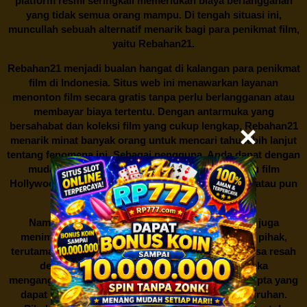
platform resmi seringkali memerlukan biaya berlangganan
yang tidak semua orang mampu. Di tengah situasi ini,
muncullah sebuah alternatif menarik bagi para penikmat film,
yaitu
Rebahan21.
Rebahan21
menjadi bualan hangat di kalangan para penikmat
film di Indonesia. Situs web ini menawarkan layanan
menonton film secara gratis tanpa perlu berlangganan atau
membayar biaya tertentu. Dengan antarmuka yang
bersahabat dan koleksi film yang cukup lengkap,
Rebahan21
menarik minat banyak orang untuk mencari tahu lebih lanjut
tentang fenomena ini. Sebagai pengguna, Anda dapat dengan
mudah mencari film yang ingin ditonton, baik itu film
Hollywood terbaru, drama Korea yang sedang hits, atau pun
produksi film lokal dengan kualitas terbaik.
Namun, seperti halnya cerita manis,
Rebahan21
juga
menimbulkan kontroversi di industri film. Banyak pihak,
terutama produsen film dan pemilik hak cipta, merasa resah
dengan maraknya situs-situs seperti ini. Mereka
menganggapnya sebagai bentuk pelanggaran hak cipta yang
dapat merugikan industri perfilman secara keseluruhan.