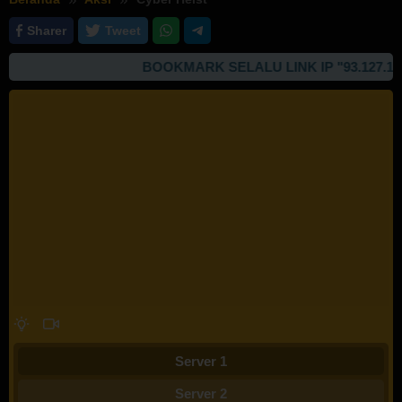
Sharer
Tweet
BOOKMARK SELALU LINK IP "93.127.167.9
Server 1
Server 2