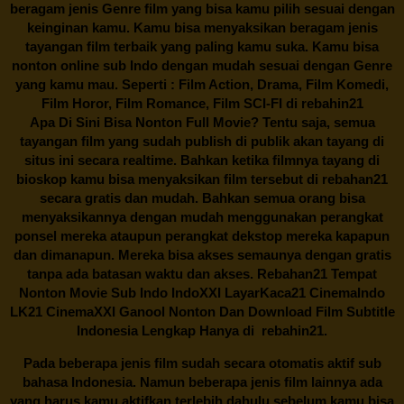
beragam jenis Genre film yang bisa kamu pilih sesuai dengan
keinginan kamu. Kamu bisa menyaksikan beragam jenis
tayangan film terbaik yang paling kamu suka. Kamu bisa
nonton online sub Indo dengan mudah sesuai dengan Genre
yang kamu mau. Seperti : Film Action, Drama, Film Komedi,
Film Horor, Film Romance, Film SCI-FI di
rebahin21
Apa Di Sini Bisa Nonton Full Movie? Tentu saja, semua
tayangan film yang sudah publish di publik akan tayang di
situs ini secara realtime. Bahkan ketika filmnya tayang di
bioskop kamu bisa menyaksikan film tersebut di
rebahan21
secara gratis dan mudah. Bahkan semua orang bisa
menyaksikannya dengan mudah menggunakan perangkat
ponsel mereka ataupun perangkat dekstop mereka kapapun
dan dimanapun. Mereka bisa akses semaunya dengan gratis
tanpa ada batasan waktu dan akses.
Rebahan21
Tempat
Nonton Movie Sub Indo IndoXXI LayarKaca21 CinemaIndo
LK21 CinemaXXI Ganool Nonton Dan Download Film Subtitle
Indonesia Lengkap Hanya di
rebahin21.
Pada beberapa jenis film sudah secara otomatis aktif sub
bahasa Indonesia. Namun beberapa jenis film lainnya ada
yang harus kamu aktifkan terlebih dahulu sebelum kamu bisa