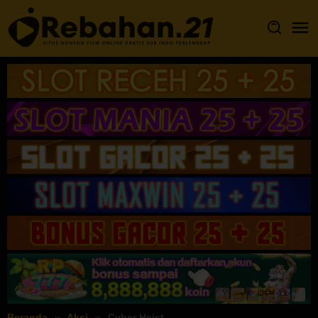
Loncat
ke
konten
Beranda
Aksi
Cyber Heist