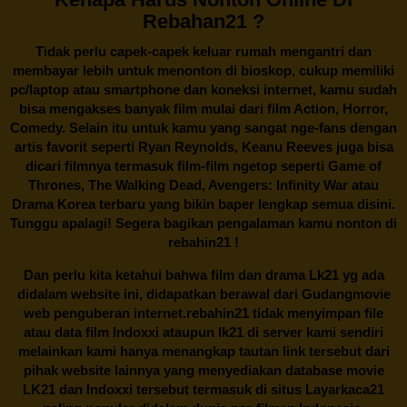
Rebahan21 ?
Tidak perlu capek-capek keluar rumah mengantri dan
membayar lebih untuk menonton di bioskop, cukup memiliki
pc/laptop atau smartphone dan koneksi internet, kamu sudah
bisa mengakses banyak film mulai dari film Action, Horror,
Comedy. Selain itu untuk kamu yang sangat nge-fans dengan
artis favorit seperti Ryan Reynolds, Keanu Reeves juga bisa
dicari filmnya termasuk film-film ngetop seperti Game of
Thrones, The Walking Dead, Avengers: Infinity War atau
Drama Korea terbaru yang bikin baper lengkap semua disini.
Tunggu apalagi! Segera bagikan pengalaman kamu nonton di
rebahin21
!
Dan perlu kita ketahui bahwa film dan drama
Lk21
yg ada
didalam website ini, didapatkan berawal dari Gudangmovie
web penguberan internet.
rebahin21
tidak menyimpan file
atau data film Indoxxi ataupun lk21 di server kami sendiri
melainkan kami hanya menangkap tautan link tersebut dari
pihak website lainnya yang menyediakan database movie
LK21
dan Indoxxi tersebut termasuk di situs
Layarkaca21