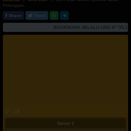
Pelanggan
Sharer
Tweet
BOOKMARK SELALU LINK IP "93.127.16
Server 1