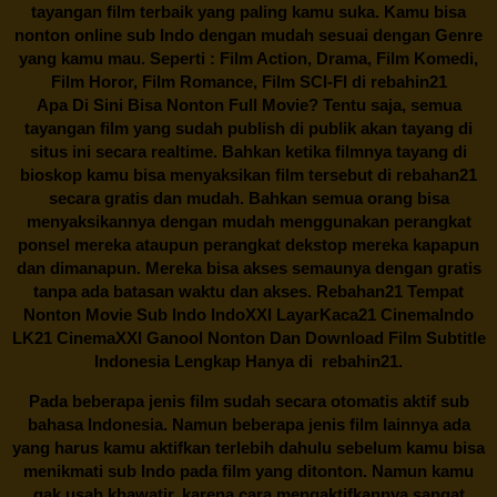
tayangan film terbaik yang paling kamu suka. Kamu bisa
nonton online sub Indo dengan mudah sesuai dengan Genre
yang kamu mau. Seperti : Film Action, Drama, Film Komedi,
Film Horor, Film Romance, Film SCI-FI di
rebahin21
Apa Di Sini Bisa Nonton Full Movie? Tentu saja, semua
tayangan film yang sudah publish di publik akan tayang di
situs ini secara realtime. Bahkan ketika filmnya tayang di
bioskop kamu bisa menyaksikan film tersebut di
rebahan21
secara gratis dan mudah. Bahkan semua orang bisa
menyaksikannya dengan mudah menggunakan perangkat
ponsel mereka ataupun perangkat dekstop mereka kapapun
dan dimanapun. Mereka bisa akses semaunya dengan gratis
tanpa ada batasan waktu dan akses.
Rebahan21
Tempat
Nonton Movie Sub Indo IndoXXI LayarKaca21 CinemaIndo
LK21 CinemaXXI Ganool Nonton Dan Download Film Subtitle
Indonesia Lengkap Hanya di
rebahin21.
Pada beberapa jenis film sudah secara otomatis aktif sub
bahasa Indonesia. Namun beberapa jenis film lainnya ada
yang harus kamu aktifkan terlebih dahulu sebelum kamu bisa
menikmati sub Indo pada film yang ditonton. Namun kamu
gak usah khawatir, karena cara mengaktifkannya sangat