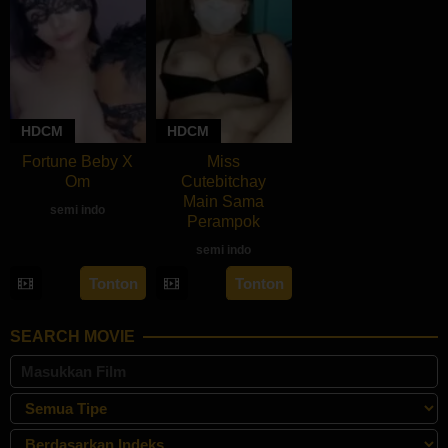
HDCM
HDCM
Fortune Beby X
Miss
Om
Cutebitchay
Main Sama
semi indo
Perampok
semi indo
Tonton
Tonton
SEARCH MOVIE