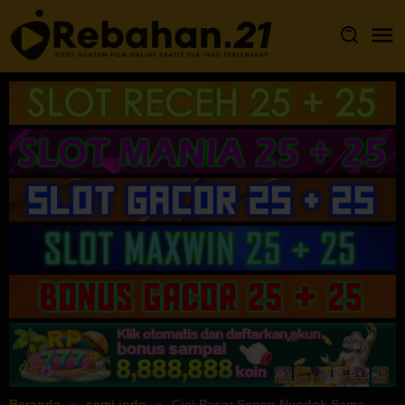
Loncat
ke
konten
Beranda
semi indo
Cici Pasar Senen Nyodok Sama