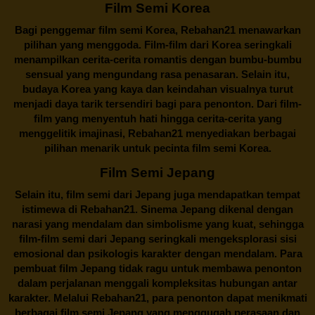
Film Semi Korea
Bagi penggemar film semi Korea,
Rebahan21
menawarkan
pilihan yang menggoda. Film-film dari Korea seringkali
menampilkan cerita-cerita romantis dengan bumbu-bumbu
sensual yang mengundang rasa penasaran. Selain itu,
budaya Korea yang kaya dan keindahan visualnya turut
menjadi daya tarik tersendiri bagi para penonton. Dari film-
film yang menyentuh hati hingga cerita-cerita yang
menggelitik imajinasi,
Rebahan21
menyediakan berbagai
pilihan menarik untuk pecinta film semi Korea.
Film Semi Jepang
Selain itu,
film semi dari Jepang
juga mendapatkan tempat
istimewa di Rebahan21. Sinema Jepang dikenal dengan
narasi yang mendalam dan simbolisme yang kuat, sehingga
film-film semi dari Jepang seringkali mengeksplorasi sisi
emosional dan psikologis karakter dengan mendalam. Para
pembuat film Jepang tidak ragu untuk membawa penonton
dalam perjalanan menggali kompleksitas hubungan antar
karakter. Melalui
Rebahan21
, para penonton dapat menikmati
berbagai
film semi Jepang
yang menggugah perasaan dan