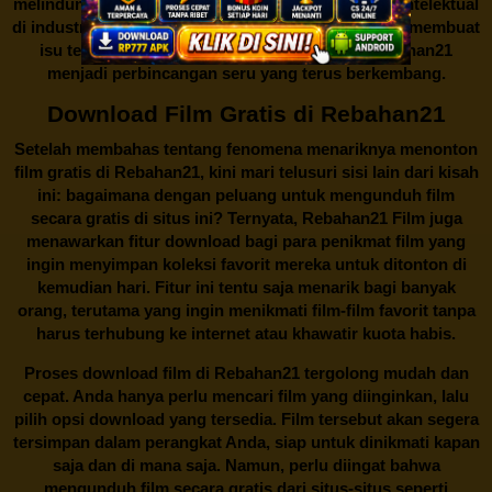
melindungi keberlangsungan bisnis dan kekayaan intelektual
di industri hiburan. Konflik kepentingan inilah yang membuat
isu tentang menonton film secara gratis di
Rebahan21
menjadi perbincangan seru yang terus berkembang.
Download Film Gratis di Rebahan21
Setelah membahas tentang fenomena menariknya menonton
film gratis di
Rebahan21
, kini mari telusuri sisi lain dari kisah
ini: bagaimana dengan peluang untuk mengunduh film
secara gratis di situs ini? Ternyata, Rebahan21 Film juga
menawarkan fitur download bagi para penikmat film yang
ingin menyimpan koleksi favorit mereka untuk ditonton di
kemudian hari. Fitur ini tentu saja menarik bagi banyak
orang, terutama yang ingin menikmati film-film favorit tanpa
harus terhubung ke internet atau khawatir kuota habis.
Proses download film di
Rebahan21
tergolong mudah dan
cepat. Anda hanya perlu mencari film yang diinginkan, lalu
pilih opsi download yang tersedia. Film tersebut akan segera
tersimpan dalam perangkat Anda, siap untuk dinikmati kapan
saja dan di mana saja. Namun, perlu diingat bahwa
mengunduh film secara gratis dari situs-situs seperti