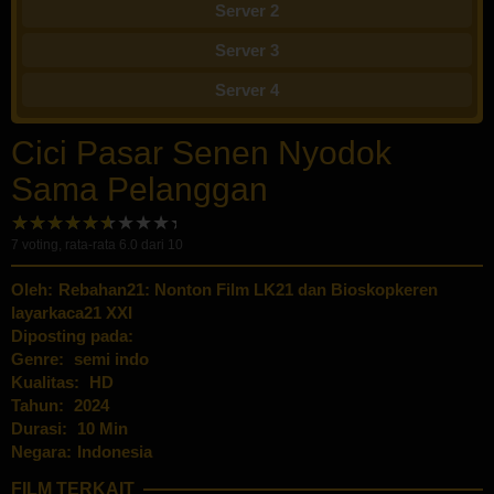
Server 2
Server 3
Server 4
Cici Pasar Senen Nyodok
Sama Pelanggan
7
voting, rata-rata
6.0
dari 10
Oleh:
Rebahan21: Nonton Film LK21 dan Bioskopkeren
layarkaca21 XXI
Diposting pada:
Genre:
semi indo
Kualitas:
HD
Tahun:
2024
Durasi:
10 Min
Negara:
Indonesia
FILM TERKAIT