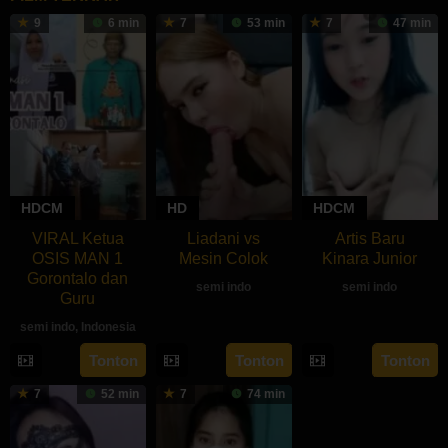
9
6 min
7
53 min
7
47 min
HDCM
HD
HDCM
VIRAL Ketua
Liadani vs
Artis Baru
OSIS MAN 1
Mesin Colok
Kinara Junior
Gorontalo dan
semi indo
semi indo
Guru
semi indo
,
Indonesia
Tonton
Tonton
Tonton
7
52 min
7
74 min