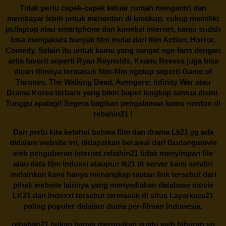
Tidak perlu capek-capek keluar rumah mengantri dan
membayar lebih untuk menonton di bioskop, cukup memiliki
pc/laptop atau smartphone dan koneksi internet, kamu sudah
bisa mengakses banyak film mulai dari film Action, Horror,
Comedy. Selain itu untuk kamu yang sangat nge-fans dengan
artis favorit seperti Ryan Reynolds, Keanu Reeves juga bisa
dicari filmnya termasuk film-film ngetop seperti Game of
Thrones, The Walking Dead, Avengers: Infinity War atau
Drama Korea terbaru yang bikin baper lengkap semua disini.
Tunggu apalagi! Segera bagikan pengalaman kamu nonton di
rebahin21
!
Dan perlu kita ketahui bahwa film dan drama
Lk21
yg ada
didalam website ini, didapatkan berawal dari Gudangmovie
web penguberan internet.
rebahin21
tidak menyimpan file
atau data film Indoxxi ataupun lk21 di server kami sendiri
melainkan kami hanya menangkap tautan link tersebut dari
pihak website lainnya yang menyediakan database movie
LK21
dan Indoxxi tersebut termasuk di situs
Layarkaca21
paling populer didalam dunia per-filman Indonesia.
rebahan21
bukan hanya merupakan suatu web hiburan yg