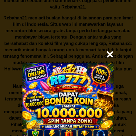
muncullah sebuah alternatif menarik bagi para penikmat film,
yaitu
Rebahan21.
Rebahan21
menjadi bualan hangat di kalangan para penikmat
film di Indonesia. Situs web ini menawarkan layanan
menonton film secara gratis tanpa perlu berlangganan atau
membayar biaya tertentu. Dengan antarmuka yang
bersahabat dan koleksi film yang cukup lengkap,
Rebahan21
menarik minat banyak orang untuk mencari tahu lebih lanjut
tentang fenomena ini. Sebagai pengguna, Anda dapat dengan
mudah mencari film yang ingin ditonton, baik itu film
Hollywood terbaru, drama Korea yang sedang hits, atau pun
produksi film lokal dengan kualitas terbaik.
Namun, seperti halnya cerita manis,
Rebahan21
juga
menimbulkan kontroversi di industri film. Banyak pihak,
terutama produsen film dan pemilik hak cipta, merasa resah
dengan maraknya situs-situs seperti ini. Mereka
menganggapnya sebagai bentuk pelanggaran hak cipta yang
dapat merugikan industri perfilman secara keseluruhan.
Pihak berwenang pun turut terlibat dalam upaya untuk
menutup situs-situs ilegal semacam Rebahan21 demi