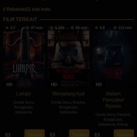
Rebahan21 sub indo
FILM TERKAIT
3.7
97 min
6.286
96 min
6.8
112 min
HD
HD
HD
Lampir
Menjelang Ajal
Malam
Pencabut
Cerita Seru
,
Cerita Seru
,
Drama
,
Nyawa
Kengerian
,
Kengerian
,
Indonesia
Indonesia
Cerita Seru
,
Fantasi
,
Kengerian
,
14
Kenny
30
Hadrah
Indonesia
,
Korea
Feb
Gulardi
Apr
Daeng
22
Sidharta
Tonton
Tonton
Tonton
2024
2024
Ratu