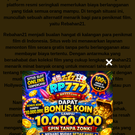
platform resmi seringkali memerlukan biaya berlangganan
yang tidak semua orang mampu. Di tengah situasi ini,
muncullah sebuah alternatif menarik bagi para penikmat film,
yaitu
Rebahan21.
Rebahan21
menjadi bualan hangat di kalangan para penikmat
film di Indonesia. Situs web ini menawarkan layanan
menonton film secara gratis tanpa perlu berlangganan atau
membayar biaya tertentu. Dengan antarmuka yang
bersahabat dan koleksi film yang cukup lengkap,
Rebahan21
menarik minat banyak orang untuk mencari tahu lebih lanjut
tentang fenomena ini. Sebagai pengguna, Anda dapat dengan
mudah mencari film yang ingin ditonton, baik itu film
Hollywood terbaru, drama Korea yang sedang hits, atau pun
produksi film lokal dengan kualitas terbaik.
Namun, seperti halnya cerita manis,
Rebahan21
juga
menimbulkan kontroversi di industri film. Banyak pihak,
terutama produsen film dan pemilik hak cipta, merasa resah
dengan maraknya situs-situs seperti ini. Mereka
menganggapnya sebagai bentuk pelanggaran hak cipta yang
dapat merugikan industri perfilman secara keseluruhan.