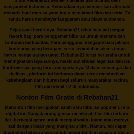
Situs
Rebahan21
semakin dikenal dan dicintai oleh
masyarakat Indonesia. Keberadaannya memberikan alternatif
menarik bagi mereka yang ingin menikmati film dan serial TV
tanpa harus membayar langganan atau biaya tambahan.
Sejak awal berdirinya,
Rebahan21
telah menjadi tempat
favorit bagi para penggemar hiburan untuk menemukan
tontonan berkualitas. Para pengguna mengapresiasi pilihan
kontennya yang beragam, serta kemudahan akses tanpa
harus mengeluarkan uang.
Rebahan21
terus berusaha untuk
meningkatkan layanannya, meskipun situasi legalitas dan isu
kontroversial yang terus menyertainya. Melalui semangat dan
dedikasi, platform ini berharap dapat terus memberikan
kebahagiaan dan hiburan bagi seluruh masyarakat pecinta
film dan serial TV di Indonesia.
Nonton Film Gratis di Rebahan21
Menonton film merupakan salah satu hiburan populer di era
digital ini. Banyak orang gemar menikmati film-film terbaru
dari berbagai genre untuk mengisi waktu luang atau merayu
hati dengan kisah yang mengharu biru. Namun, tak dapat
dipungkiri bahwa akses untuk menonton film secara gratis di