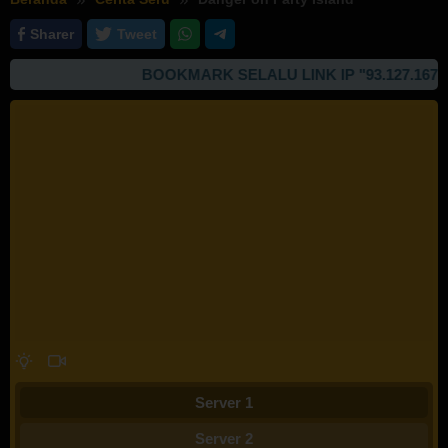
Sharer
Tweet
BOOKMARK SELALU LINK IP "93.127.167.99
Server 1
Server 2