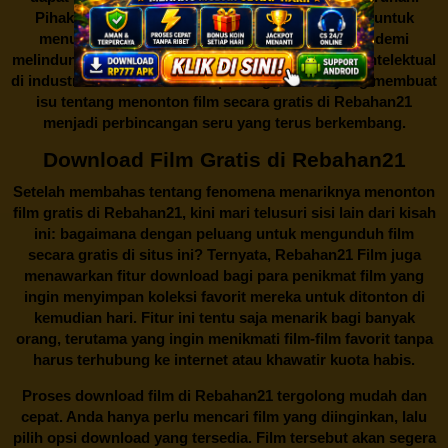
Pihak berwenang pun turut terlibat dalam upaya untuk
menutup situs-situs ilegal semacam Rebahan21 demi
melindungi keberlangsungan bisnis dan kekayaan intelektual
di industri hiburan. Konflik kepentingan inilah yang membuat
isu tentang menonton film secara gratis di
Rebahan21
menjadi perbincangan seru yang terus berkembang.
Download Film Gratis di Rebahan21
Setelah membahas tentang fenomena menariknya menonton
film gratis di
Rebahan21
, kini mari telusuri sisi lain dari kisah
ini: bagaimana dengan peluang untuk mengunduh film
secara gratis di situs ini? Ternyata, Rebahan21 Film juga
menawarkan fitur download bagi para penikmat film yang
ingin menyimpan koleksi favorit mereka untuk ditonton di
kemudian hari. Fitur ini tentu saja menarik bagi banyak
orang, terutama yang ingin menikmati film-film favorit tanpa
harus terhubung ke internet atau khawatir kuota habis.
Proses download film di
Rebahan21
tergolong mudah dan
cepat. Anda hanya perlu mencari film yang diinginkan, lalu
pilih opsi download yang tersedia. Film tersebut akan segera