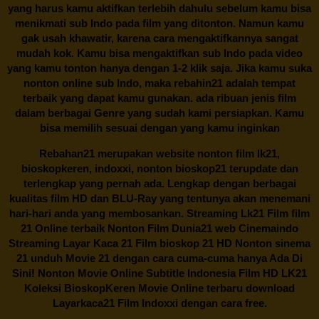
yang harus kamu aktifkan terlebih dahulu sebelum kamu bisa
menikmati sub Indo pada film yang ditonton. Namun kamu
gak usah khawatir, karena cara mengaktifkannya sangat
mudah kok. Kamu bisa mengaktifkan sub Indo pada video
yang kamu tonton hanya dengan 1-2 klik saja. Jika kamu suka
nonton online sub Indo, maka
rebahin21
adalah tempat
terbaik yang dapat kamu gunakan. ada ribuan jenis film
dalam berbagai Genre yang sudah kami persiapkan. Kamu
bisa memilih sesuai dengan yang kamu inginkan
Rebahan21
merupakan website nonton film lk21,
bioskopkeren, indoxxi, nonton bioskop21 terupdate dan
terlengkap yang pernah ada. Lengkap dengan berbagai
kualitas film HD dan BLU-Ray yang tentunya akan menemani
hari-hari anda yang membosankan. Streaming Lk21 Film film
21 Online terbaik Nonton Film Dunia21 web Cinemaindo
Streaming Layar Kaca 21 Film bioskop 21 HD Nonton sinema
21 unduh Movie 21 dengan cara cuma-cuma hanya Ada Di
Sini! Nonton Movie Online Subtitle Indonesia Film HD LK21
Koleksi BioskopKeren Movie Online terbaru download
Layarkaca21 Film Indoxxi dengan cara free.