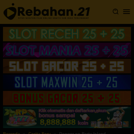
Loncat
ke
konten
Beranda
Cerita Seru
Danger on Party Island