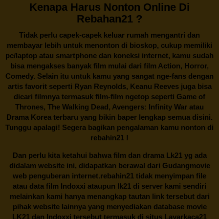
Kenapa Harus Nonton Online Di
Rebahan21 ?
Tidak perlu capek-capek keluar rumah mengantri dan
membayar lebih untuk menonton di bioskop, cukup memiliki
pc/laptop atau smartphone dan koneksi internet, kamu sudah
bisa mengakses banyak film mulai dari film Action, Horror,
Comedy. Selain itu untuk kamu yang sangat nge-fans dengan
artis favorit seperti Ryan Reynolds, Keanu Reeves juga bisa
dicari filmnya termasuk film-film ngetop seperti Game of
Thrones, The Walking Dead, Avengers: Infinity War atau
Drama Korea terbaru yang bikin baper lengkap semua disini.
Tunggu apalagi! Segera bagikan pengalaman kamu nonton di
rebahin21
!
Dan perlu kita ketahui bahwa film dan drama
Lk21
yg ada
didalam website ini, didapatkan berawal dari Gudangmovie
web penguberan internet.
rebahin21
tidak menyimpan file
atau data film Indoxxi ataupun lk21 di server kami sendiri
melainkan kami hanya menangkap tautan link tersebut dari
pihak website lainnya yang menyediakan database movie
LK21
dan Indoxxi tersebut termasuk di situs
Layarkaca21