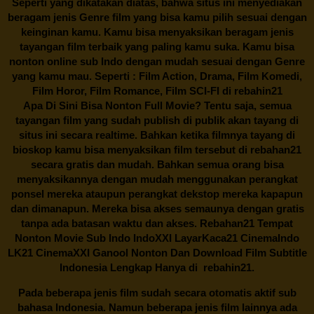
Seperti yang dikatakan diatas, bahwa situs ini menyediakan
beragam jenis Genre film yang bisa kamu pilih sesuai dengan
keinginan kamu. Kamu bisa menyaksikan beragam jenis
tayangan film terbaik yang paling kamu suka. Kamu bisa
nonton online sub Indo dengan mudah sesuai dengan Genre
yang kamu mau. Seperti : Film Action, Drama, Film Komedi,
Film Horor, Film Romance, Film SCI-FI di
rebahin21
Apa Di Sini Bisa Nonton Full Movie? Tentu saja, semua
tayangan film yang sudah publish di publik akan tayang di
situs ini secara realtime. Bahkan ketika filmnya tayang di
bioskop kamu bisa menyaksikan film tersebut di
rebahan21
secara gratis dan mudah. Bahkan semua orang bisa
menyaksikannya dengan mudah menggunakan perangkat
ponsel mereka ataupun perangkat dekstop mereka kapapun
dan dimanapun. Mereka bisa akses semaunya dengan gratis
tanpa ada batasan waktu dan akses.
Rebahan21
Tempat
Nonton Movie Sub Indo IndoXXI LayarKaca21 CinemaIndo
LK21 CinemaXXI Ganool Nonton Dan Download Film Subtitle
Indonesia Lengkap Hanya di
rebahin21.
Pada beberapa jenis film sudah secara otomatis aktif sub
bahasa Indonesia. Namun beberapa jenis film lainnya ada