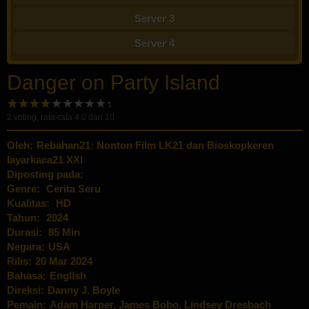
Server 3
Server 4
Danger on Party Island
2
voting, rata-rata
4.0
dari 10
Oleh:
Rebahan21: Nonton Film LK21 dan Bioskopkeren
layarkaca21 XXI
Diposting pada:
Genre:
Cerita Seru
Kualitas:
HD
Tahun:
2024
Durasi:
85 Min
Negara:
USA
Rilis:
20 Mar 2024
Bahasa:
English
Direksi:
Danny J. Boyle
Pemain:
Adam Harper
,
James Bobo
,
Lindsey Dresbach