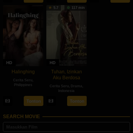
May
Tata
5.7
117 min
2024
HD
HD
Halinghing
Tuhan, Izinkan
Aku Berdosa
Cerita Seru
,
Philippines
Cerita Seru
,
Drama
,
Indonesia
18
Jaque
22
Feyhero
Oct
Carlos
Tonton
Tonton
May
2024
2024
SEARCH MOVIE