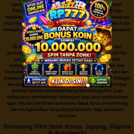
mengunduh film secara gratis dari situs-situs seperti
Rebahan21 juga berarti berurusan dengan risiko dan
legalitas. Seperti yang telah dibahas sebelumnya, maraknya
situs ilegal semacam ini menimbulkan kontroversi, dan Anda
sebagai pengguna juga perlu bijak dalam mempertimbangkan
akibat dari tindakan tersebut.
Di tengah dinamika persaingan industri hiburan dan
perkembangan teknologi, menonton dan mengunduh film
secara gratis di
Rebahan21
menjadi sebuah pilihan
kontroversial. Meskipun menawarkan kenyamanan dan
kemudahan akses, kita juga harus memahami implikasi dari
tindakan ini terhadap para pelaku industri perfilman. Sebagai
konsumen, bijaklah dalam menggunakan platform ini dan
pahami bahwa menikmati karya seni berupa film juga
seharusnya memberikan dukungan bagi para pembuatnya
agar industri perfilman Indonesia dapat terus berkembang
dan menghasilkan karya-karya bermutu bagi penonton
setianya.
Streaming Film Semi Korea, Jepang, Filipina
di Rebahan21