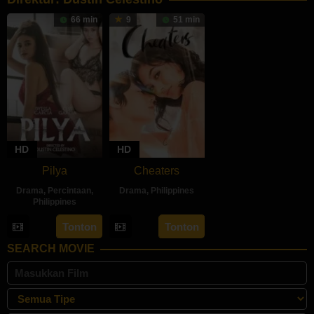
66 min
9
51 min
HD
HD
Pilya
Cheaters
Drama
,
Percintaan
,
Drama
,
Philippines
Philippines
2
Dustin
14
Dustin
Tonton
Tonton
Apr
Celestino
Sep
Celestino
2024
SEARCH MOVIE
2024