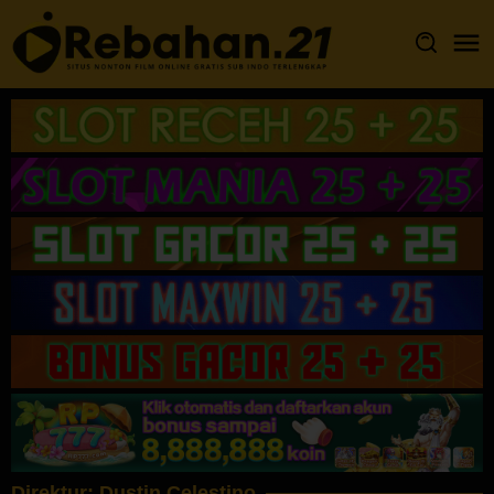
Loncat
ke
konten
Direktur:
Dustin Celestino