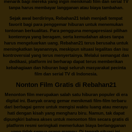
menarik bagi mereka yang ingin menikmati film dan serial TV
tanpa harus membayar langganan atau biaya tambahan.
Sejak awal berdirinya,
Rebahan21
telah menjadi tempat
favorit bagi para penggemar hiburan untuk menemukan
tontonan berkualitas. Para pengguna mengapresiasi pilihan
kontennya yang beragam, serta kemudahan akses tanpa
harus mengeluarkan uang.
Rebahan21
terus berusaha untuk
meningkatkan layanannya, meskipun situasi legalitas dan isu
kontroversial yang terus menyertainya. Melalui semangat dan
dedikasi, platform ini berharap dapat terus memberikan
kebahagiaan dan hiburan bagi seluruh masyarakat pecinta
film dan serial TV di Indonesia.
Nonton Film Gratis di Rebahan21
Menonton film merupakan salah satu hiburan populer di era
digital ini. Banyak orang gemar menikmati film-film terbaru
dari berbagai genre untuk mengisi waktu luang atau merayu
hati dengan kisah yang mengharu biru. Namun, tak dapat
dipungkiri bahwa akses untuk menonton film secara gratis di
platform resmi seringkali memerlukan biaya berlangganan
yang tidak semua orang mampu. Di tengah situasi ini,