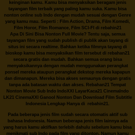
keinginan kamu. Kamu bisa menyaksikan beragam jenis
tayangan film terbaik yang paling kamu suka. Kamu bisa
nonton online sub Indo dengan mudah sesuai dengan Genre
yang kamu mau. Seperti : Film Action, Drama, Film Komedi,
Film Horor, Film Romance, Film SCI-FI di
rebahin21
Apa Di Sini Bisa Nonton Full Movie? Tentu saja, semua
tayangan film yang sudah publish di publik akan tayang di
situs ini secara realtime. Bahkan ketika filmnya tayang di
bioskop kamu bisa menyaksikan film tersebut di
rebahan21
secara gratis dan mudah. Bahkan semua orang bisa
menyaksikannya dengan mudah menggunakan perangkat
ponsel mereka ataupun perangkat dekstop mereka kapapun
dan dimanapun. Mereka bisa akses semaunya dengan gratis
tanpa ada batasan waktu dan akses.
Rebahan21
Tempat
Nonton Movie Sub Indo IndoXXI LayarKaca21 CinemaIndo
LK21 CinemaXXI Ganool Nonton Dan Download Film Subtitle
Indonesia Lengkap Hanya di
rebahin21.
Pada beberapa jenis film sudah secara otomatis aktif sub
bahasa Indonesia. Namun beberapa jenis film lainnya ada
yang harus kamu aktifkan terlebih dahulu sebelum kamu bisa
menikmati sub Indo pada film yang ditonton. Namun kamu