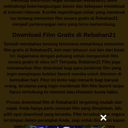
menutup situs-situs ilegal semacam Rebahan21 demi
melindungi keberlangsungan bisnis dan kekayaan intelektual
di industri hiburan. Konflik kepentingan inilah yang membuat
isu tentang menonton film secara gratis di
Rebahan21
menjadi perbincangan seru yang terus berkembang.
Download Film Gratis di Rebahan21
Setelah membahas tentang fenomena menariknya menonton
film gratis di
Rebahan21
, kini mari telusuri sisi lain dari kisah
ini: bagaimana dengan peluang untuk mengunduh film
secara gratis di situs ini? Ternyata, Rebahan21 Film juga
menawarkan fitur download bagi para penikmat film yang
ingin menyimpan koleksi favorit mereka untuk ditonton di
kemudian hari. Fitur ini tentu saja menarik bagi banyak
orang, terutama yang ingin menikmati film-film favorit tanpa
harus terhubung ke internet atau khawatir kuota habis.
Proses download film di
Rebahan21
tergolong mudah dan
cepat. Anda hanya perlu mencari film yang diinginkan, lalu
pilih opsi download yang tersedia. Film tersebut akan segera
tersimpan dalam perangkat Anda, siap untuk dinikmati kapan
saja dan di mana saja. Namun, perlu diingat bahwa