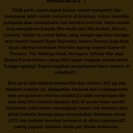
Rebahan21 ?
Tidak perlu capek-capek keluar rumah mengantri dan
membayar lebih untuk menonton di bioskop, cukup memiliki
pc/laptop atau smartphone dan koneksi internet, kamu sudah
bisa mengakses banyak film mulai dari film Action, Horror,
Comedy. Selain itu untuk kamu yang sangat nge-fans dengan
artis favorit seperti Ryan Reynolds, Keanu Reeves juga bisa
dicari filmnya termasuk film-film ngetop seperti Game of
Thrones, The Walking Dead, Avengers: Infinity War atau
Drama Korea terbaru yang bikin baper lengkap semua disini.
Tunggu apalagi! Segera bagikan pengalaman kamu nonton di
rebahin21
!
Dan perlu kita ketahui bahwa film dan drama
Lk21
yg ada
didalam website ini, didapatkan berawal dari Gudangmovie
web penguberan internet.
rebahin21
tidak menyimpan file
atau data film Indoxxi ataupun lk21 di server kami sendiri
melainkan kami hanya menangkap tautan link tersebut dari
pihak website lainnya yang menyediakan database movie
LK21
dan Indoxxi tersebut termasuk di situs
Layarkaca21
paling populer didalam dunia per-filman Indonesia.