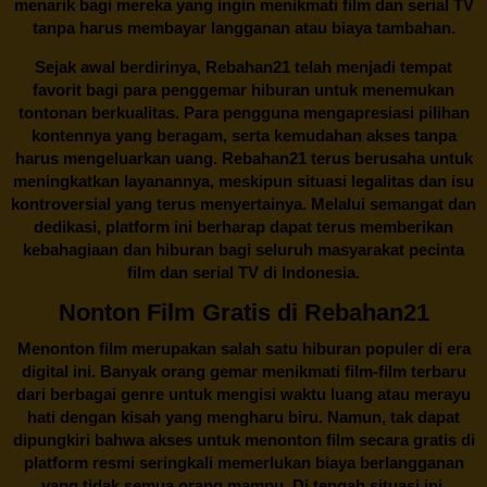
menarik bagi mereka yang ingin menikmati film dan serial TV
tanpa harus membayar langganan atau biaya tambahan.
Sejak awal berdirinya,
Rebahan21
telah menjadi tempat
favorit bagi para penggemar hiburan untuk menemukan
tontonan berkualitas. Para pengguna mengapresiasi pilihan
kontennya yang beragam, serta kemudahan akses tanpa
harus mengeluarkan uang.
Rebahan21
terus berusaha untuk
meningkatkan layanannya, meskipun situasi legalitas dan isu
kontroversial yang terus menyertainya. Melalui semangat dan
dedikasi, platform ini berharap dapat terus memberikan
kebahagiaan dan hiburan bagi seluruh masyarakat pecinta
film dan serial TV di Indonesia.
Nonton Film Gratis di Rebahan21
Menonton film merupakan salah satu hiburan populer di era
digital ini. Banyak orang gemar menikmati film-film terbaru
dari berbagai genre untuk mengisi waktu luang atau merayu
hati dengan kisah yang mengharu biru. Namun, tak dapat
dipungkiri bahwa akses untuk menonton film secara gratis di
platform resmi seringkali memerlukan biaya berlangganan
yang tidak semua orang mampu. Di tengah situasi ini,