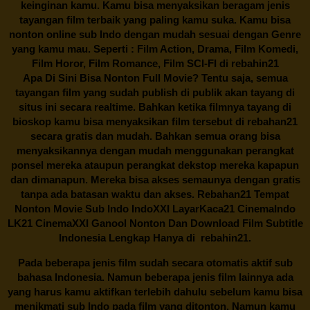
keinginan kamu. Kamu bisa menyaksikan beragam jenis
tayangan film terbaik yang paling kamu suka. Kamu bisa
nonton online sub Indo dengan mudah sesuai dengan Genre
yang kamu mau. Seperti : Film Action, Drama, Film Komedi,
Film Horor, Film Romance, Film SCI-FI di
rebahin21
Apa Di Sini Bisa Nonton Full Movie? Tentu saja, semua
tayangan film yang sudah publish di publik akan tayang di
situs ini secara realtime. Bahkan ketika filmnya tayang di
bioskop kamu bisa menyaksikan film tersebut di
rebahan21
secara gratis dan mudah. Bahkan semua orang bisa
menyaksikannya dengan mudah menggunakan perangkat
ponsel mereka ataupun perangkat dekstop mereka kapapun
dan dimanapun. Mereka bisa akses semaunya dengan gratis
tanpa ada batasan waktu dan akses.
Rebahan21
Tempat
Nonton Movie Sub Indo IndoXXI LayarKaca21 CinemaIndo
LK21 CinemaXXI Ganool Nonton Dan Download Film Subtitle
Indonesia Lengkap Hanya di
rebahin21.
Pada beberapa jenis film sudah secara otomatis aktif sub
bahasa Indonesia. Namun beberapa jenis film lainnya ada
yang harus kamu aktifkan terlebih dahulu sebelum kamu bisa
menikmati sub Indo pada film yang ditonton. Namun kamu