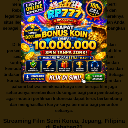
mengunduh film secara gratis dari situs-situs seperti
Rebahan21 juga berarti berurusan dengan risiko dan
legalitas. Seperti yang telah dibahas sebelumnya, maraknya
situs ilegal semacam ini menimbulkan kontroversi, dan Anda
sebagai pengguna juga perlu bijak dalam mempertimbangkan
akibat dari tindakan tersebut.
Di tengah dinamika persaingan industri hiburan dan
perkembangan teknologi, menonton dan mengunduh film
secara gratis di
Rebahan21
menjadi sebuah pilihan
kontroversial. Meskipun menawarkan kenyamanan dan
kemudahan akses, kita juga harus memahami implikasi dari
tindakan ini terhadap para pelaku industri perfilman. Sebagai
konsumen, bijaklah dalam menggunakan platform ini dan
pahami bahwa menikmati karya seni berupa film juga
seharusnya memberikan dukungan bagi para pembuatnya
agar industri perfilman Indonesia dapat terus berkembang
dan menghasilkan karya-karya bermutu bagi penonton
setianya.
Streaming Film Semi Korea, Jepang, Filipina
di Rebahan21