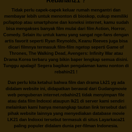
Rebahan21 ?
Tidak perlu capek-capek keluar rumah mengantri dan
membayar lebih untuk menonton di bioskop, cukup memiliki
pc/laptop atau smartphone dan koneksi internet, kamu sudah
bisa mengakses banyak film mulai dari film Action, Horror,
Comedy. Selain itu untuk kamu yang sangat nge-fans dengan
artis favorit seperti Ryan Reynolds, Keanu Reeves juga bisa
dicari filmnya termasuk film-film ngetop seperti Game of
Thrones, The Walking Dead, Avengers: Infinity War atau
Drama Korea terbaru yang bikin baper lengkap semua disini.
Tunggu apalagi! Segera bagikan pengalaman kamu nonton di
rebahin21
!
Dan perlu kita ketahui bahwa film dan drama
Lk21
yg ada
didalam website ini, didapatkan berawal dari Gudangmovie
web penguberan internet.
rebahin21
tidak menyimpan file
atau data film Indoxxi ataupun lk21 di server kami sendiri
melainkan kami hanya menangkap tautan link tersebut dari
pihak website lainnya yang menyediakan database movie
LK21
dan Indoxxi tersebut termasuk di situs
Layarkaca21
paling populer didalam dunia per-filman Indonesia.