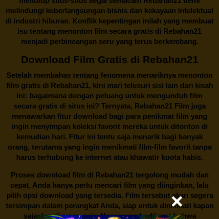
menutup situs-situs ilegal semacam Rebahan21 demi
melindungi keberlangsungan bisnis dan kekayaan intelektual
di industri hiburan. Konflik kepentingan inilah yang membuat
isu tentang menonton film secara gratis di
Rebahan21
menjadi perbincangan seru yang terus berkembang.
Download Film Gratis di Rebahan21
Setelah membahas tentang fenomena menariknya menonton
film gratis di
Rebahan21
, kini mari telusuri sisi lain dari kisah
ini: bagaimana dengan peluang untuk mengunduh film
secara gratis di situs ini? Ternyata, Rebahan21 Film juga
menawarkan fitur download bagi para penikmat film yang
ingin menyimpan koleksi favorit mereka untuk ditonton di
kemudian hari. Fitur ini tentu saja menarik bagi banyak
orang, terutama yang ingin menikmati film-film favorit tanpa
harus terhubung ke internet atau khawatir kuota habis.
Proses download film di
Rebahan21
tergolong mudah dan
cepat. Anda hanya perlu mencari film yang diinginkan, lalu
pilih opsi download yang tersedia. Film tersebut akan segera
tersimpan dalam perangkat Anda, siap untuk dinikmati kapan
saja dan di mana saja. Namun, perlu diingat bahwa