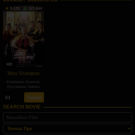
5.125
121 min
HD
Miss Shampoo
Kejahatan
,
Komedi
,
Percintaan
,
Taiwan
28
Giddens
Tonton
Jul
Ko
SEARCH MOVIE
2023