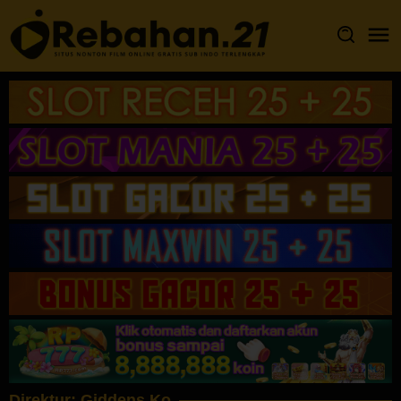
Loncat
ke
konten
Direktur:
Giddens Ko