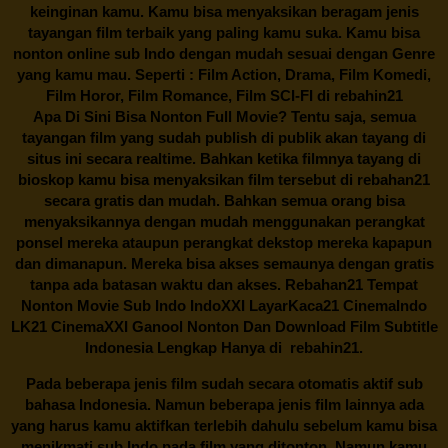
keinginan kamu. Kamu bisa menyaksikan beragam jenis
tayangan film terbaik yang paling kamu suka. Kamu bisa
nonton online sub Indo dengan mudah sesuai dengan Genre
yang kamu mau. Seperti : Film Action, Drama, Film Komedi,
Film Horor, Film Romance, Film SCI-FI di
rebahin21
Apa Di Sini Bisa Nonton Full Movie? Tentu saja, semua
tayangan film yang sudah publish di publik akan tayang di
situs ini secara realtime. Bahkan ketika filmnya tayang di
bioskop kamu bisa menyaksikan film tersebut di
rebahan21
secara gratis dan mudah. Bahkan semua orang bisa
menyaksikannya dengan mudah menggunakan perangkat
ponsel mereka ataupun perangkat dekstop mereka kapapun
dan dimanapun. Mereka bisa akses semaunya dengan gratis
tanpa ada batasan waktu dan akses.
Rebahan21
Tempat
Nonton Movie Sub Indo IndoXXI LayarKaca21 CinemaIndo
LK21 CinemaXXI Ganool Nonton Dan Download Film Subtitle
Indonesia Lengkap Hanya di
rebahin21.
Pada beberapa jenis film sudah secara otomatis aktif sub
bahasa Indonesia. Namun beberapa jenis film lainnya ada
yang harus kamu aktifkan terlebih dahulu sebelum kamu bisa
menikmati sub Indo pada film yang ditonton. Namun kamu