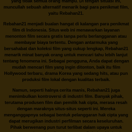
yang tidak semua orang mampu. Di tengah situasi ini,
muncullah sebuah alternatif menarik bagi para penikmat film,
yaitu
Rebahan21.
Rebahan21
menjadi bualan hangat di kalangan para penikmat
film di Indonesia. Situs web ini menawarkan layanan
menonton film secara gratis tanpa perlu berlangganan atau
membayar biaya tertentu. Dengan antarmuka yang
bersahabat dan koleksi film yang cukup lengkap,
Rebahan21
menarik minat banyak orang untuk mencari tahu lebih lanjut
tentang fenomena ini. Sebagai pengguna, Anda dapat dengan
mudah mencari film yang ingin ditonton, baik itu film
Hollywood terbaru, drama Korea yang sedang hits, atau pun
produksi film lokal dengan kualitas terbaik.
Namun, seperti halnya cerita manis,
Rebahan21
juga
menimbulkan kontroversi di industri film. Banyak pihak,
terutama produsen film dan pemilik hak cipta, merasa resah
dengan maraknya situs-situs seperti ini. Mereka
menganggapnya sebagai bentuk pelanggaran hak cipta yang
dapat merugikan industri perfilman secara keseluruhan.
Pihak berwenang pun turut terlibat dalam upaya untuk