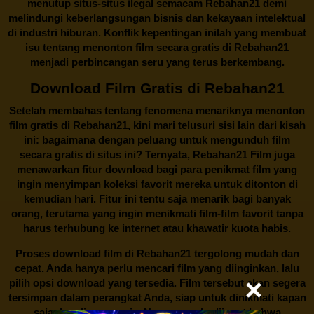
menutup situs-situs ilegal semacam Rebahan21 demi
melindungi keberlangsungan bisnis dan kekayaan intelektual
di industri hiburan. Konflik kepentingan inilah yang membuat
isu tentang menonton film secara gratis di
Rebahan21
menjadi perbincangan seru yang terus berkembang.
Download Film Gratis di Rebahan21
Setelah membahas tentang fenomena menariknya menonton
film gratis di
Rebahan21
, kini mari telusuri sisi lain dari kisah
ini: bagaimana dengan peluang untuk mengunduh film
secara gratis di situs ini? Ternyata, Rebahan21 Film juga
menawarkan fitur download bagi para penikmat film yang
ingin menyimpan koleksi favorit mereka untuk ditonton di
kemudian hari. Fitur ini tentu saja menarik bagi banyak
orang, terutama yang ingin menikmati film-film favorit tanpa
harus terhubung ke internet atau khawatir kuota habis.
Proses download film di
Rebahan21
tergolong mudah dan
cepat. Anda hanya perlu mencari film yang diinginkan, lalu
pilih opsi download yang tersedia. Film tersebut akan segera
tersimpan dalam perangkat Anda, siap untuk dinikmati kapan
saja dan di mana saja. Namun, perlu diingat bahwa