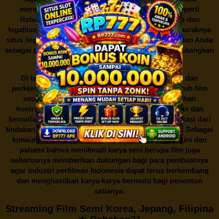
mengunduh film secara gratis dari situs-situs seperti
Rebahan21 juga berarti berurusan dengan risiko dan
legalitas. Seperti yang telah dibahas sebelumnya, maraknya
situs ilegal semacam ini menimbulkan kontroversi, dan Anda
sebagai pengguna juga perlu bijak dalam mempertimbangkan
akibat dari tindakan tersebut.
Di tengah dinamika persaingan industri hiburan dan
perkembangan teknologi, menonton dan mengunduh film
secara gratis di
Rebahan21
menjadi sebuah pilihan
kontroversial. Meskipun menawarkan kenyamanan dan
kemudahan akses, kita juga harus memahami implikasi dari
tindakan ini terhadap para pelaku industri perfilman. Sebagai
konsumen, bijaklah dalam menggunakan platform ini dan
pahami bahwa menikmati karya seni berupa film juga
seharusnya memberikan dukungan bagi para pembuatnya
agar industri perfilman Indonesia dapat terus berkembang
dan menghasilkan karya-karya bermutu bagi penonton
setianya.
Streaming Film Semi Korea, Jepang, Filipina