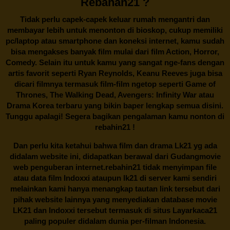
Rebahan21 ?
Tidak perlu capek-capek keluar rumah mengantri dan
membayar lebih untuk menonton di bioskop, cukup memiliki
pc/laptop atau smartphone dan koneksi internet, kamu sudah
bisa mengakses banyak film mulai dari film Action, Horror,
Comedy. Selain itu untuk kamu yang sangat nge-fans dengan
artis favorit seperti Ryan Reynolds, Keanu Reeves juga bisa
dicari filmnya termasuk film-film ngetop seperti Game of
Thrones, The Walking Dead, Avengers: Infinity War atau
Drama Korea terbaru yang bikin baper lengkap semua disini.
Tunggu apalagi! Segera bagikan pengalaman kamu nonton di
rebahin21
!
Dan perlu kita ketahui bahwa film dan drama
Lk21
yg ada
didalam website ini, didapatkan berawal dari Gudangmovie
web penguberan internet.
rebahin21
tidak menyimpan file
atau data film Indoxxi ataupun lk21 di server kami sendiri
melainkan kami hanya menangkap tautan link tersebut dari
pihak website lainnya yang menyediakan database movie
LK21
dan Indoxxi tersebut termasuk di situs
Layarkaca21
paling populer didalam dunia per-filman Indonesia.