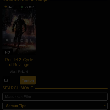
4.9
99 min
HD
Rendel 2: Cycle
of Revenge
Aksi
,
Finland
28
Jesse
Tonton
Jun
Haaja
SEARCH MOVIE
2024