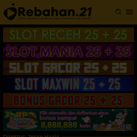
Loncat
ke
konten
Direktur:
Jesse Haaja