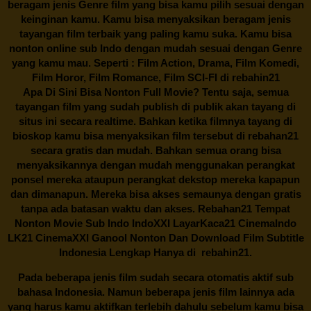
beragam jenis Genre film yang bisa kamu pilih sesuai dengan
keinginan kamu. Kamu bisa menyaksikan beragam jenis
tayangan film terbaik yang paling kamu suka. Kamu bisa
nonton online sub Indo dengan mudah sesuai dengan Genre
yang kamu mau. Seperti : Film Action, Drama, Film Komedi,
Film Horor, Film Romance, Film SCI-FI di
rebahin21
Apa Di Sini Bisa Nonton Full Movie? Tentu saja, semua
tayangan film yang sudah publish di publik akan tayang di
situs ini secara realtime. Bahkan ketika filmnya tayang di
bioskop kamu bisa menyaksikan film tersebut di
rebahan21
secara gratis dan mudah. Bahkan semua orang bisa
menyaksikannya dengan mudah menggunakan perangkat
ponsel mereka ataupun perangkat dekstop mereka kapapun
dan dimanapun. Mereka bisa akses semaunya dengan gratis
tanpa ada batasan waktu dan akses.
Rebahan21
Tempat
Nonton Movie Sub Indo IndoXXI LayarKaca21 CinemaIndo
LK21 CinemaXXI Ganool Nonton Dan Download Film Subtitle
Indonesia Lengkap Hanya di
rebahin21.
Pada beberapa jenis film sudah secara otomatis aktif sub
bahasa Indonesia. Namun beberapa jenis film lainnya ada
yang harus kamu aktifkan terlebih dahulu sebelum kamu bisa