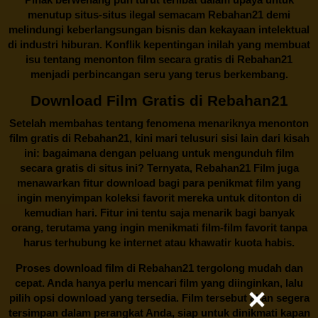
menutup situs-situs ilegal semacam Rebahan21 demi
melindungi keberlangsungan bisnis dan kekayaan intelektual
di industri hiburan. Konflik kepentingan inilah yang membuat
isu tentang menonton film secara gratis di
Rebahan21
menjadi perbincangan seru yang terus berkembang.
Download Film Gratis di Rebahan21
Setelah membahas tentang fenomena menariknya menonton
film gratis di
Rebahan21
, kini mari telusuri sisi lain dari kisah
ini: bagaimana dengan peluang untuk mengunduh film
secara gratis di situs ini? Ternyata, Rebahan21 Film juga
menawarkan fitur download bagi para penikmat film yang
ingin menyimpan koleksi favorit mereka untuk ditonton di
kemudian hari. Fitur ini tentu saja menarik bagi banyak
orang, terutama yang ingin menikmati film-film favorit tanpa
harus terhubung ke internet atau khawatir kuota habis.
Proses download film di
Rebahan21
tergolong mudah dan
cepat. Anda hanya perlu mencari film yang diinginkan, lalu
pilih opsi download yang tersedia. Film tersebut akan segera
tersimpan dalam perangkat Anda, siap untuk dinikmati kapan