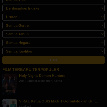
FILM TERBARU TERPOPULER
Holy Night: Demon Hunters
Aksi
,
Fantasi
,
Kengerian
,
Korea
VIRAL Ketua OSIS MAN 1 Gorontalo dan Gur…
semi indo
,