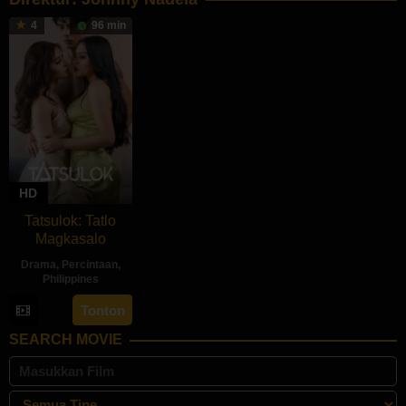
4
96 min
HD
Tatsulok: Tatlo
Magkasalo
Drama
,
Percintaan
,
Philippines
11
Johnny
Tonton
Oct
Nadela
SEARCH MOVIE
2024