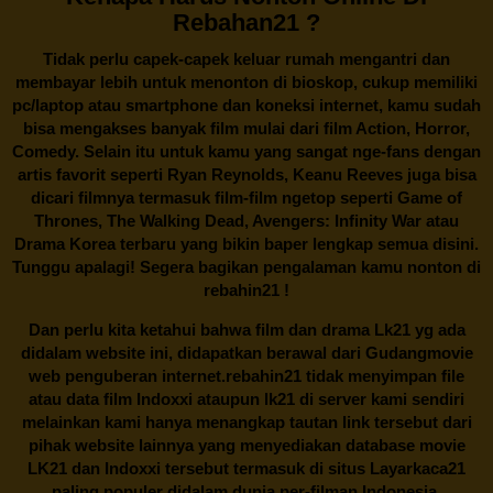
Rebahan21 ?
Tidak perlu capek-capek keluar rumah mengantri dan
membayar lebih untuk menonton di bioskop, cukup memiliki
pc/laptop atau smartphone dan koneksi internet, kamu sudah
bisa mengakses banyak film mulai dari film Action, Horror,
Comedy. Selain itu untuk kamu yang sangat nge-fans dengan
artis favorit seperti Ryan Reynolds, Keanu Reeves juga bisa
dicari filmnya termasuk film-film ngetop seperti Game of
Thrones, The Walking Dead, Avengers: Infinity War atau
Drama Korea terbaru yang bikin baper lengkap semua disini.
Tunggu apalagi! Segera bagikan pengalaman kamu nonton di
rebahin21
!
Dan perlu kita ketahui bahwa film dan drama
Lk21
yg ada
didalam website ini, didapatkan berawal dari Gudangmovie
web penguberan internet.
rebahin21
tidak menyimpan file
atau data film Indoxxi ataupun lk21 di server kami sendiri
melainkan kami hanya menangkap tautan link tersebut dari
pihak website lainnya yang menyediakan database movie
LK21
dan Indoxxi tersebut termasuk di situs
Layarkaca21
paling populer didalam dunia per-filman Indonesia.