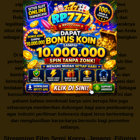
saja dan di mana saja. Namun, perlu diingat bahwa
mengunduh film secara gratis dari situs-situs seperti
Rebahan21 juga berarti berurusan dengan risiko dan
legalitas. Seperti yang telah dibahas sebelumnya, maraknya
situs ilegal semacam ini menimbulkan kontroversi, dan Anda
sebagai pengguna juga perlu bijak dalam mempertimbangkan
akibat dari tindakan tersebut.
Di tengah dinamika persaingan industri hiburan dan
perkembangan teknologi, menonton dan mengunduh film
secara gratis di
Rebahan21
menjadi sebuah pilihan
kontroversial. Meskipun menawarkan kenyamanan dan
kemudahan akses, kita juga harus memahami implikasi dari
tindakan ini terhadap para pelaku industri perfilman. Sebagai
konsumen, bijaklah dalam menggunakan platform ini dan
pahami bahwa menikmati karya seni berupa film juga
seharusnya memberikan dukungan bagi para pembuatnya
agar industri perfilman Indonesia dapat terus berkembang
dan menghasilkan karya-karya bermutu bagi penonton
setianya.
Streaming Film Semi Korea, Jepang, Filipina