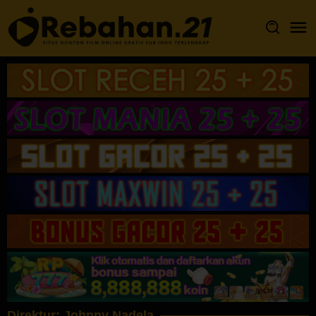
Loncat
ke
konten
Direktur:
Johnny Nadela