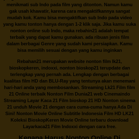
menikmati sub Indo pada film yang ditonton. Namun kamu
gak usah khawatir, karena cara mengaktifkannya sangat
mudah kok. Kamu bisa mengaktifkan sub Indo pada video
yang kamu tonton hanya dengan 1-2 klik saja. Jika kamu suka
nonton online sub Indo, maka
rebahin21
adalah tempat
terbaik yang dapat kamu gunakan. ada ribuan jenis film
dalam berbagai Genre yang sudah kami persiapkan. Kamu
bisa memilih sesuai dengan yang kamu inginkan
Rebahan21
merupakan website nonton film lk21,
bioskopkeren, indoxxi, nonton bioskop21 terupdate dan
terlengkap yang pernah ada. Lengkap dengan berbagai
kualitas film HD dan BLU-Ray yang tentunya akan menemani
hari-hari anda yang membosankan. Streaming Lk21 Film film
21 Online terbaik Nonton Film Dunia21 web Cinemaindo
Streaming Layar Kaca 21 Film bioskop 21 HD Nonton sinema
21 unduh Movie 21 dengan cara cuma-cuma hanya Ada Di
Sini! Nonton Movie Online Subtitle Indonesia Film HD LK21
Koleksi BioskopKeren Movie Online terbaru download
Layarkaca21 Film Indoxxi dengan cara free.
Kenapa Harus Nonton Online Di