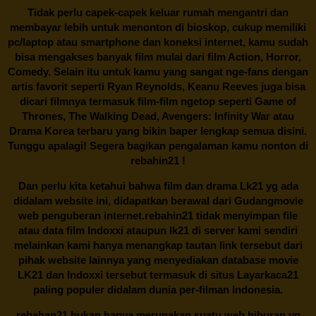
Tidak perlu capek-capek keluar rumah mengantri dan
membayar lebih untuk menonton di bioskop, cukup memiliki
pc/laptop atau smartphone dan koneksi internet, kamu sudah
bisa mengakses banyak film mulai dari film Action, Horror,
Comedy. Selain itu untuk kamu yang sangat nge-fans dengan
artis favorit seperti Ryan Reynolds, Keanu Reeves juga bisa
dicari filmnya termasuk film-film ngetop seperti Game of
Thrones, The Walking Dead, Avengers: Infinity War atau
Drama Korea terbaru yang bikin baper lengkap semua disini.
Tunggu apalagi! Segera bagikan pengalaman kamu nonton di
rebahin21
!
Dan perlu kita ketahui bahwa film dan drama
Lk21
yg ada
didalam website ini, didapatkan berawal dari Gudangmovie
web penguberan internet.
rebahin21
tidak menyimpan file
atau data film Indoxxi ataupun lk21 di server kami sendiri
melainkan kami hanya menangkap tautan link tersebut dari
pihak website lainnya yang menyediakan database movie
LK21
dan Indoxxi tersebut termasuk di situs
Layarkaca21
paling populer didalam dunia per-filman Indonesia.
rebahan21
bukan hanya merupakan suatu web hiburan yg