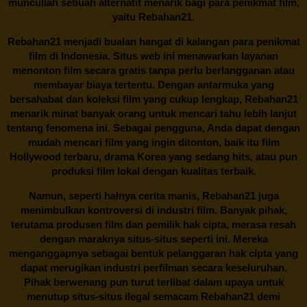
muncullah sebuah alternatif menarik bagi para penikmat film,
yaitu
Rebahan21.
Rebahan21
menjadi bualan hangat di kalangan para penikmat
film di Indonesia. Situs web ini menawarkan layanan
menonton film secara gratis tanpa perlu berlangganan atau
membayar biaya tertentu. Dengan antarmuka yang
bersahabat dan koleksi film yang cukup lengkap,
Rebahan21
menarik minat banyak orang untuk mencari tahu lebih lanjut
tentang fenomena ini. Sebagai pengguna, Anda dapat dengan
mudah mencari film yang ingin ditonton, baik itu film
Hollywood terbaru, drama Korea yang sedang hits, atau pun
produksi film lokal dengan kualitas terbaik.
Namun, seperti halnya cerita manis,
Rebahan21
juga
menimbulkan kontroversi di industri film. Banyak pihak,
terutama produsen film dan pemilik hak cipta, merasa resah
dengan maraknya situs-situs seperti ini. Mereka
menganggapnya sebagai bentuk pelanggaran hak cipta yang
dapat merugikan industri perfilman secara keseluruhan.
Pihak berwenang pun turut terlibat dalam upaya untuk
menutup situs-situs ilegal semacam Rebahan21 demi