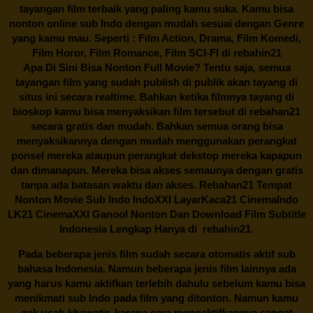
tayangan film terbaik yang paling kamu suka. Kamu bisa
nonton online sub Indo dengan mudah sesuai dengan Genre
yang kamu mau. Seperti : Film Action, Drama, Film Komedi,
Film Horor, Film Romance, Film SCI-FI di
rebahin21
Apa Di Sini Bisa Nonton Full Movie? Tentu saja, semua
tayangan film yang sudah publish di publik akan tayang di
situs ini secara realtime. Bahkan ketika filmnya tayang di
bioskop kamu bisa menyaksikan film tersebut di
rebahan21
secara gratis dan mudah. Bahkan semua orang bisa
menyaksikannya dengan mudah menggunakan perangkat
ponsel mereka ataupun perangkat dekstop mereka kapapun
dan dimanapun. Mereka bisa akses semaunya dengan gratis
tanpa ada batasan waktu dan akses.
Rebahan21
Tempat
Nonton Movie Sub Indo IndoXXI LayarKaca21 CinemaIndo
LK21 CinemaXXI Ganool Nonton Dan Download Film Subtitle
Indonesia Lengkap Hanya di
rebahin21.
Pada beberapa jenis film sudah secara otomatis aktif sub
bahasa Indonesia. Namun beberapa jenis film lainnya ada
yang harus kamu aktifkan terlebih dahulu sebelum kamu bisa
menikmati sub Indo pada film yang ditonton. Namun kamu
gak usah khawatir, karena cara mengaktifkannya sangat