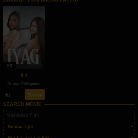
HD
Init
Drama
,
Philippines
30
Paul
Tonton
Jul
Michael
SEARCH MOVIE
2024
Acero