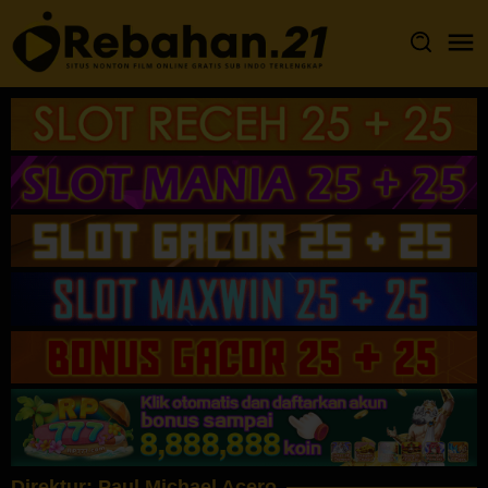
Loncat
ke
konten
Direktur:
Paul Michael Acero