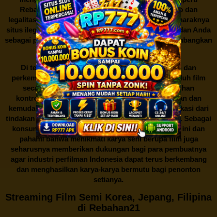
Rebahan21 juga berarti berurusan dengan risiko dan
legalitas. Seperti yang telah dibahas sebelumnya, maraknya
situs ilegal semacam ini menimbulkan kontroversi, dan Anda
sebagai pengguna juga perlu bijak dalam mempertimbangkan
akibat dari tindakan tersebut.
Di tengah dinamika persaingan industri hiburan dan
perkembangan teknologi, menonton dan mengunduh film
secara gratis di
Rebahan21
menjadi sebuah pilihan
kontroversial. Meskipun menawarkan kenyamanan dan
kemudahan akses, kita juga harus memahami implikasi dari
tindakan ini terhadap para pelaku industri perfilman. Sebagai
konsumen, bijaklah dalam menggunakan platform ini dan
pahami bahwa menikmati karya seni berupa film juga
seharusnya memberikan dukungan bagi para pembuatnya
agar industri perfilman Indonesia dapat terus berkembang
dan menghasilkan karya-karya bermutu bagi penonton
setianya.
Streaming Film Semi Korea, Jepang, Filipina
di Rebahan21