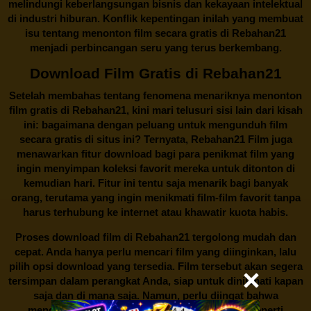
melindungi keberlangsungan bisnis dan kekayaan intelektual
di industri hiburan. Konflik kepentingan inilah yang membuat
isu tentang menonton film secara gratis di
Rebahan21
menjadi perbincangan seru yang terus berkembang.
Download Film Gratis di Rebahan21
Setelah membahas tentang fenomena menariknya menonton
film gratis di
Rebahan21
, kini mari telusuri sisi lain dari kisah
ini: bagaimana dengan peluang untuk mengunduh film
secara gratis di situs ini? Ternyata, Rebahan21 Film juga
menawarkan fitur download bagi para penikmat film yang
ingin menyimpan koleksi favorit mereka untuk ditonton di
kemudian hari. Fitur ini tentu saja menarik bagi banyak
orang, terutama yang ingin menikmati film-film favorit tanpa
harus terhubung ke internet atau khawatir kuota habis.
Proses download film di
Rebahan21
tergolong mudah dan
cepat. Anda hanya perlu mencari film yang diinginkan, lalu
pilih opsi download yang tersedia. Film tersebut akan segera
tersimpan dalam perangkat Anda, siap untuk dinikmati kapan
saja dan di mana saja. Namun, perlu diingat bahwa
mengunduh film secara gratis dari situs-situs seperti