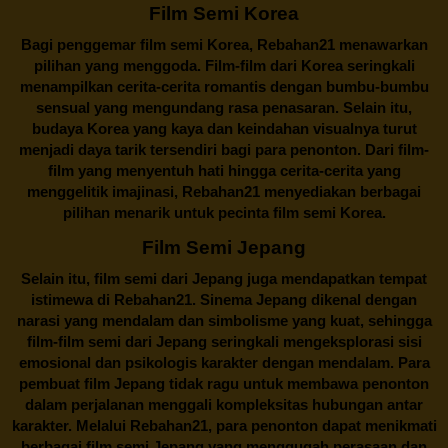
Film Semi Korea
Bagi penggemar film semi Korea,
Rebahan21
menawarkan
pilihan yang menggoda. Film-film dari Korea seringkali
menampilkan cerita-cerita romantis dengan bumbu-bumbu
sensual yang mengundang rasa penasaran. Selain itu,
budaya Korea yang kaya dan keindahan visualnya turut
menjadi daya tarik tersendiri bagi para penonton. Dari film-
film yang menyentuh hati hingga cerita-cerita yang
menggelitik imajinasi,
Rebahan21
menyediakan berbagai
pilihan menarik untuk pecinta film semi Korea.
Film Semi Jepang
Selain itu,
film semi dari Jepang
juga mendapatkan tempat
istimewa di Rebahan21. Sinema Jepang dikenal dengan
narasi yang mendalam dan simbolisme yang kuat, sehingga
film-film semi dari Jepang seringkali mengeksplorasi sisi
emosional dan psikologis karakter dengan mendalam. Para
pembuat film Jepang tidak ragu untuk membawa penonton
dalam perjalanan menggali kompleksitas hubungan antar
karakter. Melalui
Rebahan21
, para penonton dapat menikmati
berbagai
film semi Jepang
yang menggugah perasaan dan