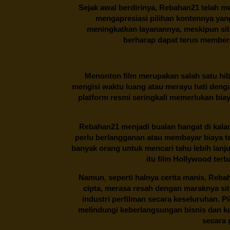
Sejak awal berdirinya,
Rebahan21
telah me
mengapresiasi pilihan kontennya ya
meningkatkan layanannya, meskipun situa
berharap dapat terus memberi
Menonton film merupakan salah satu hibu
mengisi waktu luang atau merayu hati denga
platform resmi seringkali memerlukan bia
Rebahan21
menjadi bualan hangat di kalan
perlu berlangganan atau membayar biaya t
banyak orang untuk mencari tahu lebih lanj
itu film Hollywood terb
Namun, seperti halnya cerita manis,
Reba
cipta, merasa resah dengan maraknya si
industri perfilman secara keseluruhan. 
melindungi keberlangsungan bisnis dan kek
secara g