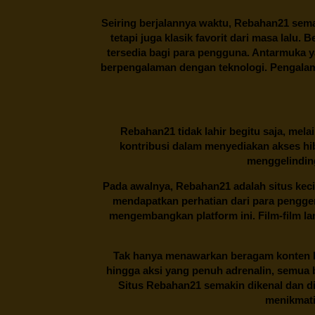
Seiring berjalannya waktu,
Rebahan21
sema
tetapi juga klasik favorit dari masa lalu.
tersedia bagi para pengguna. Antarmuka 
berpengalaman dengan teknologi. Pengalama
Rebahan21
tidak lahir begitu saja, me
kontribusi dalam menyediakan akses hi
menggelinding
Pada awalnya,
Rebahan21
adalah situs kec
mendapatkan perhatian dari para pengg
mengembangkan platform ini. Film-film lama
Tak hanya menawarkan beragam konten hi
hingga aksi yang penuh adrenalin, semua
Situs
Rebahan21
semakin dikenal dan di
menikmati