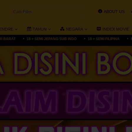
ABOUT US
ENDRE
TAHUN
NEGARA
INDEX MOVIE
MI BARAT
18 + SEMI JEPANG SUB INDO
18 + SEMI FILIPINA