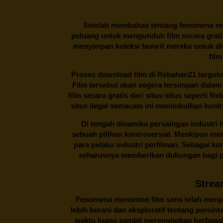
Setelah membahas tentang fenomena men
peluang untuk mengunduh film secara gratis
menyimpan koleksi favorit mereka untuk dit
film
Proses download film di
Rebahan21
tergolo
Film tersebut akan segera tersimpan dalam
film secara gratis dari situs-situs seperti 
situs ilegal semacam ini menimbulkan kontr
Di tengah dinamika persaingan industri
sebuah pilihan kontroversial. Meskipun me
para pelaku industri perfilman. Sebagai k
seharusnya memberikan dukungan bagi pa
Strea
Fenomena menonton film semi telah menjad
lebih berani dan eksploratif tentang percin
waktu luang sambil merenungkan berbagai 