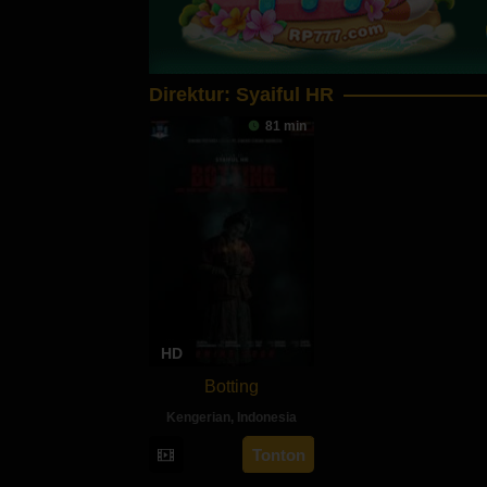
Direktur:
Syaiful HR
81 min
HD
Botting
Kengerian
,
Indonesia
5
Syaiful
Tonton
Mar
HR