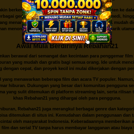
kin berkembang dan menambahkan lebih banyak konten ke dalam k
 Berbagai genre dan kategori, mulai dari aksi, drama, komedi, hi
yang menarik dan sederhana juga membuat
Rebahan21
mudah dig
n menonton yang nyaman dan lancar menjadi daya tarik utama p
di antara berbagai situs streaming.
Awal Mula Berdirinya Rebahan21
lainkan berawal dari semangat dan kecintaan para penggemar film
buran yang mudah dan gratis bagi semua orang. Ide untuk menci
 dengan cepat, dan proyek kecil ini mulai dikerjakan dengan p
il yang menawarkan beberapa film dan acara TV populer. Namun, 
emar hiburan. Dukungan yang besar dari komunitas pengguna s
 yang sulit ditemukan di platform streaming lain, serta rilisan t
khas
Rebahan21
yang dihargai oleh para pengguna.
buran, Rebahan21 juga merangkul berbagai genre dan kategori 
 bisa ditemukan di situs ini. Kemudahan dalam penggunaan dan
cintai oleh masyarakat Indonesia. Keberadaannya memberikan al
 film dan serial TV tanpa harus membayar langganan atau biaya