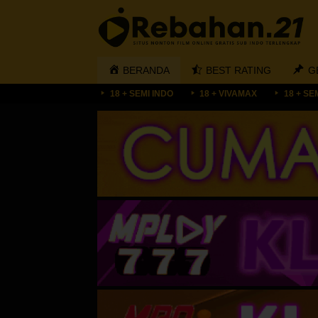
Loncat
ke
konten
BERANDA
BEST RATING
G
18 + SEMI INDO
18 + VIVAMAX
18 + SE