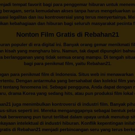
njadi tempat favorit bagi para penggemar hiburan untuk menem
ng beragam, serta kemudahan akses tanpa harus mengeluarkan u
si legalitas dan isu kontroversial yang terus menyertainya. Mel
kan kebahagiaan dan hiburan bagi seluruh masyarakat pecinta fil
Nonton Film Gratis di Rebahan21
ran populer di era digital ini. Banyak orang gemar menikmati fil
n kisah yang mengharu biru. Namun, tak dapat dipungkiri bahwa
ya berlangganan yang tidak semua orang mampu. Di tengah situasi
bagi para penikmat film, yaitu
Rebahan21.
gan para penikmat film di Indonesia. Situs web ini menawarkan 
ertentu. Dengan antarmuka yang bersahabat dan koleksi film ya
ut tentang fenomena ini. Sebagai pengguna, Anda dapat dengan m
aru, drama Korea yang sedang hits, atau pun produksi film lokal 
han21
juga menimbulkan kontroversi di industri film. Banyak pih
tus-situs seperti ini. Mereka menganggapnya sebagai bentuk pel
Pihak berwenang pun turut terlibat dalam upaya untuk menutup s
ayaan intelektual di industri hiburan. Konflik kepentingan ini
ratis di
Rebahan21
menjadi perbincangan seru yang terus ber