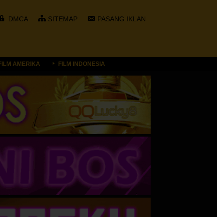
DMCA
SITEMAP
PASANG IKLAN
FILM AMERIKA
FILM INDONESIA