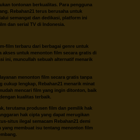
ukan tontonan berkualitas. Para pengguna
ang.
Rebahan21
terus berusaha untuk
alui semangat dan dedikasi, platform ini
m dan serial TV di Indonesia.
m-film terbaru dari berbagai genre untuk
 akses untuk menonton film secara gratis di
 ini, muncullah sebuah alternatif menarik
layanan menonton film secara gratis tanpa
ng cukup lengkap,
Rebahan21
menarik minat
udah mencari film yang ingin ditonton, baik
dengan kualitas terbaik.
ak, terutama produsen film dan pemilik hak
anggaran hak cipta yang dapat merugikan
itus-situs ilegal semacam Rebahan21 demi
lah yang membuat isu tentang menonton film
kembang.