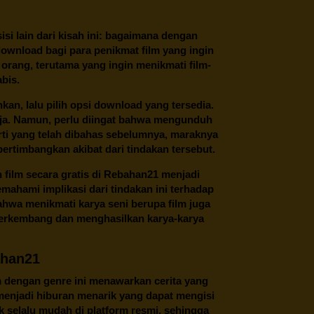
 sisi lain dari kisah ini: bagaimana dengan
download bagi para penikmat film yang ingin
 orang, terutama yang ingin menikmati film-
abis.
an, lalu pilih opsi download yang tersedia.
saja. Namun, perlu diingat bahwa mengunduh
perti yang telah dibahas sebelumnya, maraknya
ertimbangkan akibat dari tindakan tersebut.
ilm secara gratis di
Rebahan21
menjadi
ahami implikasi dari tindakan ini terhadap
ahwa menikmati karya seni berupa film juga
berkembang dan menghasilkan karya-karya
ahan21
m dengan genre ini menawarkan cerita yang
i menjadi hiburan menarik yang dapat mengisi
 selalu mudah di platform resmi, sehingga