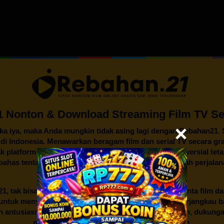
 Nonton & Download Streaming Film TV Ser
ika iya, maka Anda mungkin tidak asing lagi dengan
Rebahan21
.
n di Indonesia. Menawarkan beragam film dan serial TV secara gra
k platform streaming lainnya, legalitas dan isu kontroversial te
mbahas tentang awal mula berdirinya Rebahan21, sejarah perjalan
dunia hiburan Indonesia.
21
, tak bisa lepas dari gairah dan semangat para pencinta film d
an untuk menyediakan akses hiburan yang mudah dan terjangkau
an antusiasme dari sekelompok penggemar film. Namun, dukunga
mendorongnya untuk berkembang lebih jauh.