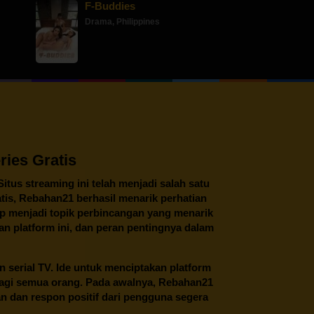
F-Buddies
Drama
,
Philippines
ies Gratis
 Situs streaming ini telah menjadi salah satu
tis,
Rebahan21
berhasil menarik perhatian
tap menjadi topik perbincangan yang menarik
an platform ini, dan peran pentingnya dalam
an serial TV. Ide untuk menciptakan platform
 bagi semua orang. Pada awalnya, Rebahan21
n dan respon positif dari pengguna segera