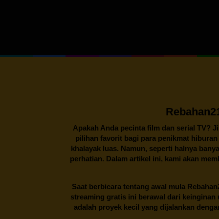
Rebahan21
Apakah Anda pecinta film dan serial TV? J
pilihan favorit bagi para penikmat hibura
khalayak luas. Namun, seperti halnya banya
perhatian. Dalam artikel ini, kami akan me
Saat berbicara tentang awal mula
Rebahan
streaming gratis ini berawal dari keingin
adalah proyek kecil yang dijalankan deng