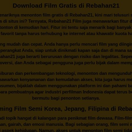
Download Film Gratis di Rebahan21
ariknya menonton film gratis di
Rebahan21
, kini mari telusuri
 di situs ini? Ternyata, Rebahan21 Film juga menawarkan fitur 
onton di kemudian hari. Fitur ini tentu saja menarik bagi banyak
 favorit tanpa harus terhubung ke internet atau khawatir kuota h
ng mudah dan cepat. Anda hanya perlu mencari film yang diingink
 perangkat Anda, siap untuk dinikmati kapan saja dan di mana 
Rebahan21 juga berarti berurusan dengan risiko dan legalitas. Se
oversi, dan Anda sebagai pengguna juga perlu bijak dalam memp
 hiburan dan perkembangan teknologi, menonton dan mengunduh f
nawarkan kenyamanan dan kemudahan akses, kita juga harus mem
onsumen, bijaklah dalam menggunakan platform ini dan pahami b
ra pembuatnya agar industri perfilman Indonesia dapat terus 
bermutu bagi penonton setianya.
ming Film Semi Korea, Jepang, Filipina di Reb
i topik hangat di kalangan para penikmat film dewasa. Film-fil
taan, gairah, dan emosi manusia. Bagi sebagian orang, film sem
aspek kehidupan. Namun, akses untuk menonton film semi tidak