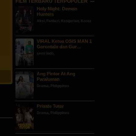
FILM TERBARU TERPOPULER
Holy Night: Demon
Hunters
Aksi
,
Fantasi
,
Kengerian
,
Korea
VIRAL Ketua OSIS MAN 1
Gorontalo dan Gur…
semi indo
,
Ang Pintor At Ang
Paraluman
Drama
,
Philippines
Private Tutor
Drama
,
Philippines