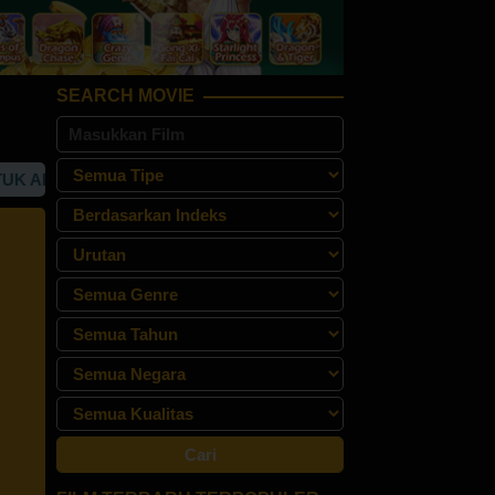
SEARCH MOVIE
ES "REBAHAN21" SITUS STREAMING NONTON FILM GRATIS S