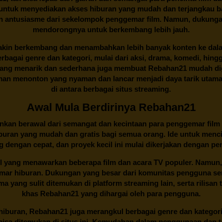
an untuk menyediakan akses hiburan yang mudah dan terjangkau
an antusiasme dari sekelompok penggemar film. Namun, dukunga
mendorongnya untuk berkembang lebih jauh.
kin berkembang dan menambahkan lebih banyak konten ke dalam k
 Berbagai genre dan kategori, mulai dari aksi, drama, komedi, hi
yang menarik dan sederhana juga membuat
Rebahan21
mudah dig
n menonton yang nyaman dan lancar menjadi daya tarik utama p
di antara berbagai situs streaming.
Awal Mula Berdirinya Rebahan21
lainkan berawal dari semangat dan kecintaan para penggemar film
buran yang mudah dan gratis bagi semua orang. Ide untuk menci
 dengan cepat, dan proyek kecil ini mulai dikerjakan dengan p
il yang menawarkan beberapa film dan acara TV populer. Namun, 
emar hiburan. Dukungan yang besar dari komunitas pengguna s
 yang sulit ditemukan di platform streaming lain, serta rilisan t
khas
Rebahan21
yang dihargai oleh para pengguna.
buran, Rebahan21 juga merangkul berbagai genre dan kategori 
 bisa ditemukan di situs ini. Kemudahan dalam penggunaan dan