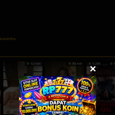
arasimha
52 min
94 min
6.286
9