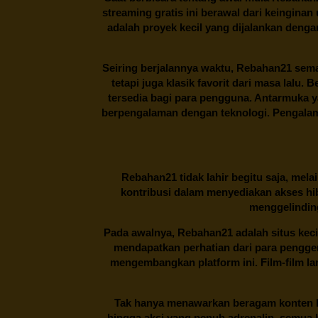
streaming gratis ini berawal dari keingin
adalah proyek kecil yang dijalankan deng
Seiring berjalannya waktu,
Rebahan21
sema
tetapi juga klasik favorit dari masa lalu.
tersedia bagi para pengguna. Antarmuka 
berpengalaman dengan teknologi. Pengalama
Rebahan21
tidak lahir begitu saja, me
kontribusi dalam menyediakan akses hi
menggelinding
Pada awalnya,
Rebahan21
adalah situs kec
mendapatkan perhatian dari para pengg
mengembangkan platform ini. Film-film lama
Tak hanya menawarkan beragam konten hi
hingga aksi yang penuh adrenalin, semua