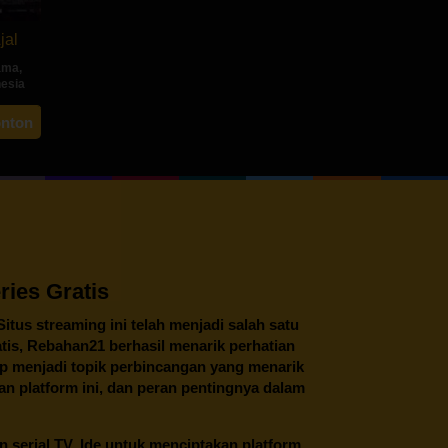
jal
ama
,
nesia
ah
onton
ng
ies Gratis
 Situs streaming ini telah menjadi salah satu
tis,
Rebahan21
berhasil menarik perhatian
tap menjadi topik perbincangan yang menarik
an platform ini, dan peran pentingnya dalam
an serial TV. Ide untuk menciptakan platform