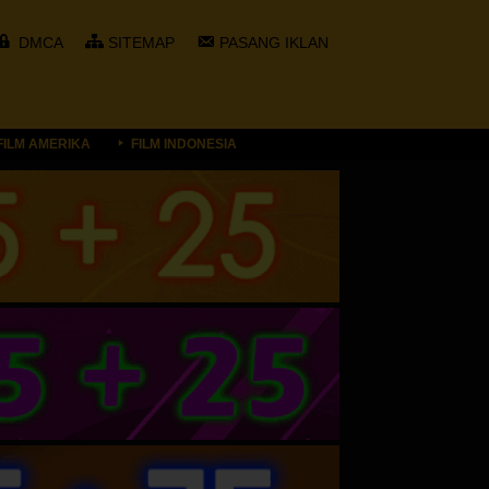
DMCA
SITEMAP
PASANG IKLAN
FILM AMERIKA
FILM INDONESIA