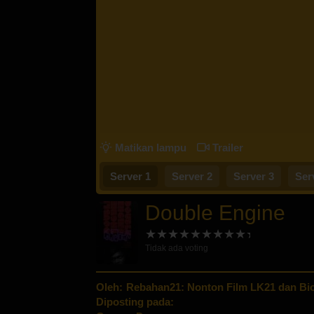
Matikan lampu
Trailer
Server 1
Server 2
Server 3
Ser
Double Engine
Tidak ada voting
Oleh:
Rebahan21: Nonton Film LK21 dan Bio
Diposting pada: