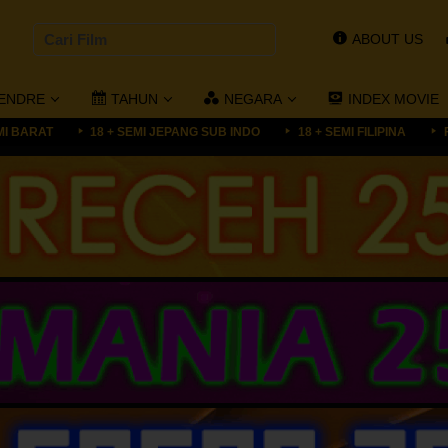
ABOUT US
ENDRE
TAHUN
NEGARA
INDEX MOVIE
MI BARAT
18 + SEMI JEPANG SUB INDO
18 + SEMI FILIPINA