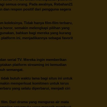
 bagi semua orang. Pada awalnya, Rebahan21
n dan respon positif dari pengguna segera
oleksinya. Tidak hanya film-film terbaru,
ngga horor, semakin melengkapi pilihan yang
unakan, bahkan bagi mereka yang kurang
latform ini, menjadikannya sebagai favorit
 dan serial TV. Mereka ingin memberikan
ptakan platform streaming ini kemudian
enuh semangat.
tidak butuh waktu lama bagi situs ini untuk
emakin memperkuat komitmen untuk terus
erbaru yang selalu diperbarui, menjadi ciri
film. Dari drama yang menguras air mata
 tampilan antarmuka yang menarik membuat