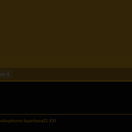
ver 4
skopkeren layarkaca21 XXI