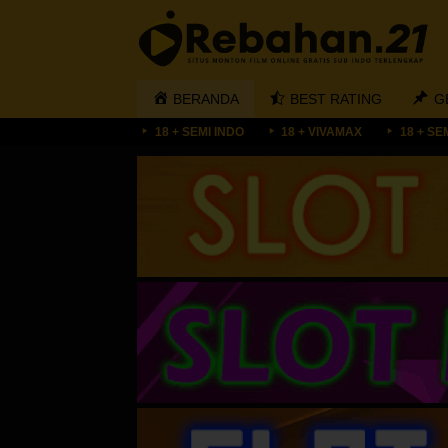
Loncat
ke
konten
BERANDA
BEST RATING
G
18 + SEMI INDO
18 + VIVAMAX
18 + SE