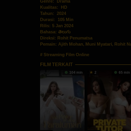
Genre:
Drama
Kualitas:
HD
Tahun:
2024
Durasi:
105 Min
Rilis:
5 Jan 2024
Bahasa:
తెలుగు
Direksi:
Rohit Penumatsa
Pemain:
Ajith Mohan
,
Muni Myatari
,
Rohit N
Streaming Film Online
FILM TERKAIT
104 min
2
65 min