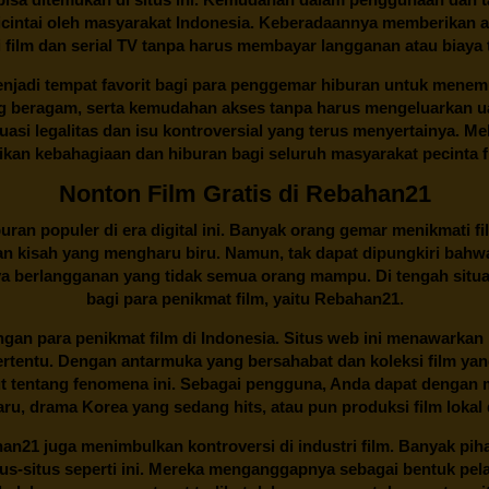
cintai oleh masyarakat Indonesia. Keberadaannya memberikan al
 film dan serial TV tanpa harus membayar langganan atau biaya
njadi tempat favorit bagi para penggemar hiburan untuk menem
ng beragam, serta kemudahan akses tanpa harus mengeluarkan u
si legalitas dan isu kontroversial yang terus menyertainya. Mel
kan kebahagiaan dan hiburan bagi seluruh masyarakat pecinta fil
Nonton Film Gratis di Rebahan21
ran populer di era digital ini. Banyak orang gemar menikmati fil
n kisah yang mengharu biru. Namun, tak dapat dipungkiri bahwa
ya berlangganan yang tidak semua orang mampu. Di tengah situasi
bagi para penikmat film, yaitu
Rebahan21.
gan para penikmat film di Indonesia. Situs web ini menawarkan 
ertentu. Dengan antarmuka yang bersahabat dan koleksi film ya
ut tentang fenomena ini. Sebagai pengguna, Anda dapat dengan m
aru, drama Korea yang sedang hits, atau pun produksi film lokal 
han21
juga menimbulkan kontroversi di industri film. Banyak pih
tus-situs seperti ini. Mereka menganggapnya sebagai bentuk pel