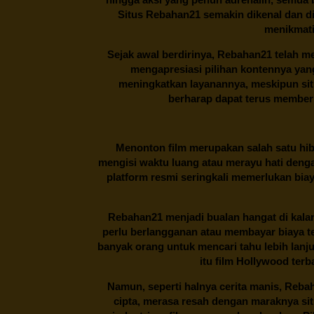
Situs
Rebahan21
semakin dikenal dan di
menikmati
Sejak awal berdirinya,
Rebahan21
telah me
mengapresiasi pilihan kontennya ya
meningkatkan layanannya, meskipun situa
berharap dapat terus memberi
Menonton film merupakan salah satu hibu
mengisi waktu luang atau merayu hati denga
platform resmi seringkali memerlukan bia
Rebahan21
menjadi bualan hangat di kalan
perlu berlangganan atau membayar biaya t
banyak orang untuk mencari tahu lebih lanj
itu film Hollywood terb
Namun, seperti halnya cerita manis,
Reba
cipta, merasa resah dengan maraknya si