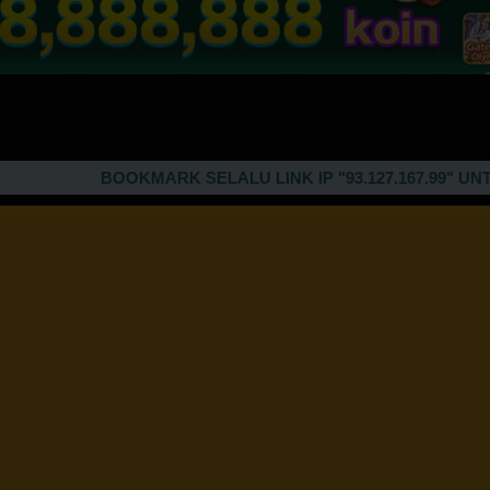
BOOKMARK SELALU LINK IP "93.127.167.99" UNTUK AKS