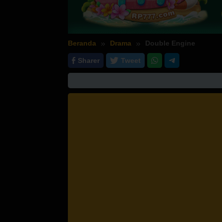
Beranda
Drama
Double Engine
Sharer
Tweet