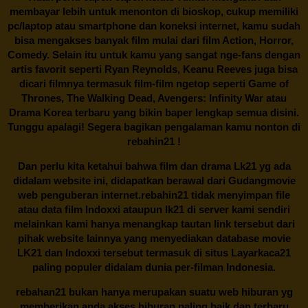
membayar lebih untuk menonton di bioskop, cukup memiliki
pc/laptop atau smartphone dan koneksi internet, kamu sudah
bisa mengakses banyak film mulai dari film Action, Horror,
Comedy. Selain itu untuk kamu yang sangat nge-fans dengan
artis favorit seperti Ryan Reynolds, Keanu Reeves juga bisa
dicari filmnya termasuk film-film ngetop seperti Game of
Thrones, The Walking Dead, Avengers: Infinity War atau
Drama Korea terbaru yang bikin baper lengkap semua disini.
Tunggu apalagi! Segera bagikan pengalaman kamu nonton di
rebahin21
!
Dan perlu kita ketahui bahwa film dan drama
Lk21
yg ada
didalam website ini, didapatkan berawal dari Gudangmovie
web penguberan internet.
rebahin21
tidak menyimpan file
atau data film Indoxxi ataupun lk21 di server kami sendiri
melainkan kami hanya menangkap tautan link tersebut dari
pihak website lainnya yang menyediakan database movie
LK21
dan Indoxxi tersebut termasuk di situs
Layarkaca21
paling populer didalam dunia per-filman Indonesia.
rebahan21
bukan hanya merupakan suatu web hiburan yg
memberikan anda akses hiburan paling baik dan terbaru