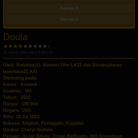
Server 3
Server 4
Doula
11
voting, rata-rata
4.0
dari 10
Oleh:
Rebahan21: Nonton Film LK21 dan Bioskopkeren
layarkaca21 XXI
Diposting pada:
Genre:
Komedi
Kualitas:
HD
Tahun:
2022
Durasi:
105 Min
Negara:
USA
Rilis:
10 Jul 2022
Bahasa:
English, Português, Español
Direksi:
Cheryl Nichols
Pemain:
Arron Shiver
,
Troian Bellisario
,
Will Greenberg