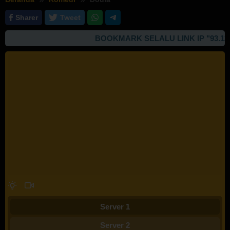
Sharer
Tweet
BOOKMARK SELALU LINK IP "93.127.16
Server 1
Server 2