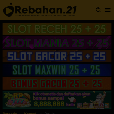
Loncat
ke
konten
Beranda
Komedi
Doula