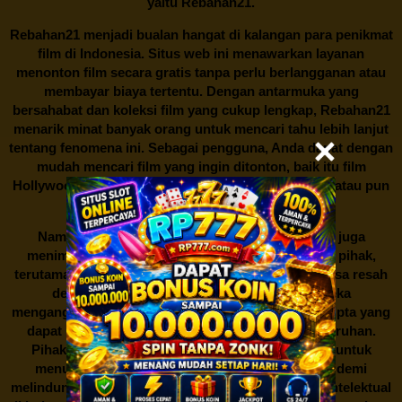
yaitu
Rebahan21.
Rebahan21
menjadi bualan hangat di kalangan para penikmat
film di Indonesia. Situs web ini menawarkan layanan
menonton film secara gratis tanpa perlu berlangganan atau
membayar biaya tertentu. Dengan antarmuka yang
bersahabat dan koleksi film yang cukup lengkap,
Rebahan21
menarik minat banyak orang untuk mencari tahu lebih lanjut
tentang fenomena ini. Sebagai pengguna, Anda dapat dengan
mudah mencari film yang ingin ditonton, baik itu film
Hollywood terbaru, drama Korea yang sedang hits, atau pun
produksi film lokal dengan kualitas terbaik.
Namun, seperti halnya cerita manis,
Rebahan21
juga
menimbulkan kontroversi di industri film. Banyak pihak,
terutama produsen film dan pemilik hak cipta, merasa resah
dengan maraknya situs-situs seperti ini. Mereka
menganggapnya sebagai bentuk pelanggaran hak cipta yang
dapat merugikan industri perfilman secara keseluruhan.
Pihak berwenang pun turut terlibat dalam upaya untuk
menutup situs-situs ilegal semacam Rebahan21 demi
melindungi keberlangsungan bisnis dan kekayaan intelektual