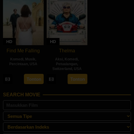
HD
HD
Find Me Falling
Thelma
Komedi
,
Musik
,
Aksi
,
Komedi
,
Percintaan
,
USA
Petualangan
,
Switzerland
,
USA
19
Stelana
21
Josh
Tonton
Tonton
Jul
Kliris
Jun
Margolin
2024
2024
SEARCH MOVIE