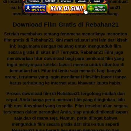
di industri hiburan. Konflik kepentingan inilah yang membuat
isu tentang menonton film secara gratis di
Rebahan21
menjadi perbincangan seru yang terus berkembang.
Download Film Gratis di Rebahan21
Setelah membahas tentang fenomena menariknya menonton
film gratis di
Rebahan21
, kini mari telusuri sisi lain dari kisah
ini: bagaimana dengan peluang untuk mengunduh film
secara gratis di situs ini? Ternyata, Rebahan21 Film juga
menawarkan fitur download bagi para penikmat film yang
ingin menyimpan koleksi favorit mereka untuk ditonton di
kemudian hari. Fitur ini tentu saja menarik bagi banyak
orang, terutama yang ingin menikmati film-film favorit tanpa
harus terhubung ke internet atau khawatir kuota habis.
Proses download film di
Rebahan21
tergolong mudah dan
cepat. Anda hanya perlu mencari film yang diinginkan, lalu
pilih opsi download yang tersedia. Film tersebut akan segera
tersimpan dalam perangkat Anda, siap untuk dinikmati kapan
saja dan di mana saja. Namun, perlu diingat bahwa
mengunduh film secara gratis dari situs-situs seperti
Rebahan21 juga berarti berurusan dengan risiko dan