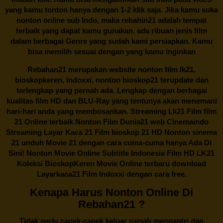
yang kamu tonton hanya dengan 1-2 klik saja. Jika kamu suka
nonton online sub Indo, maka
rebahin21
adalah tempat
terbaik yang dapat kamu gunakan. ada ribuan jenis film
dalam berbagai Genre yang sudah kami persiapkan. Kamu
bisa memilih sesuai dengan yang kamu inginkan
Rebahan21
merupakan website nonton film lk21,
bioskopkeren, indoxxi, nonton bioskop21 terupdate dan
terlengkap yang pernah ada. Lengkap dengan berbagai
kualitas film HD dan BLU-Ray yang tentunya akan menemani
hari-hari anda yang membosankan. Streaming Lk21 Film film
21 Online terbaik Nonton Film Dunia21 web Cinemaindo
Streaming Layar Kaca 21 Film bioskop 21 HD Nonton sinema
21 unduh Movie 21 dengan cara cuma-cuma hanya Ada Di
Sini! Nonton Movie Online Subtitle Indonesia Film HD LK21
Koleksi BioskopKeren Movie Online terbaru download
Layarkaca21 Film Indoxxi dengan cara free.
Kenapa Harus Nonton Online Di
Rebahan21 ?
Tidak perlu capek-capek keluar rumah mengantri dan