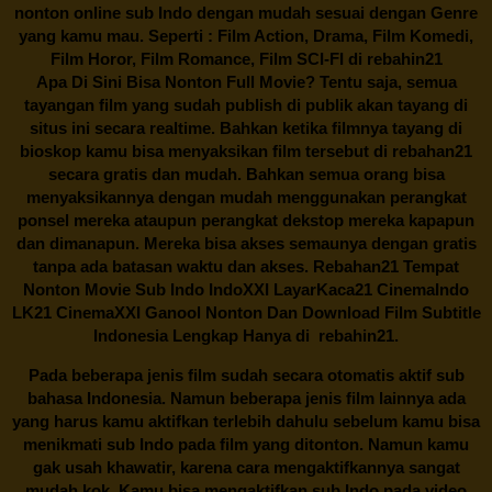
nonton online sub Indo dengan mudah sesuai dengan Genre
yang kamu mau. Seperti : Film Action, Drama, Film Komedi,
Film Horor, Film Romance, Film SCI-FI di
rebahin21
Apa Di Sini Bisa Nonton Full Movie? Tentu saja, semua
tayangan film yang sudah publish di publik akan tayang di
situs ini secara realtime. Bahkan ketika filmnya tayang di
bioskop kamu bisa menyaksikan film tersebut di
rebahan21
secara gratis dan mudah. Bahkan semua orang bisa
menyaksikannya dengan mudah menggunakan perangkat
ponsel mereka ataupun perangkat dekstop mereka kapapun
dan dimanapun. Mereka bisa akses semaunya dengan gratis
tanpa ada batasan waktu dan akses.
Rebahan21
Tempat
Nonton Movie Sub Indo IndoXXI LayarKaca21 CinemaIndo
LK21 CinemaXXI Ganool Nonton Dan Download Film Subtitle
Indonesia Lengkap Hanya di
rebahin21.
Pada beberapa jenis film sudah secara otomatis aktif sub
bahasa Indonesia. Namun beberapa jenis film lainnya ada
yang harus kamu aktifkan terlebih dahulu sebelum kamu bisa
menikmati sub Indo pada film yang ditonton. Namun kamu
gak usah khawatir, karena cara mengaktifkannya sangat
mudah kok. Kamu bisa mengaktifkan sub Indo pada video