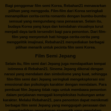
Bagi penggemar film semi Korea,
Rebahan21
menawarkan
pilihan yang menggoda. Film-film dari Korea seringkali
menampilkan cerita-cerita romantis dengan bumbu-bumbu
sensual yang mengundang rasa penasaran. Selain itu,
budaya Korea yang kaya dan keindahan visualnya turut
menjadi daya tarik tersendiri bagi para penonton. Dari film-
film yang menyentuh hati hingga cerita-cerita yang
menggelitik imajinasi,
Rebahan21
menyediakan berbagai
pilihan menarik untuk pecinta film semi Korea.
Film Semi Jepang
Selain itu,
film semi dari Jepang
juga mendapatkan tempat
istimewa di Rebahan21. Sinema Jepang dikenal dengan
narasi yang mendalam dan simbolisme yang kuat, sehingga
film-film semi dari Jepang seringkali mengeksplorasi sisi
emosional dan psikologis karakter dengan mendalam. Para
pembuat film Jepang tidak ragu untuk membawa penonton
dalam perjalanan menggali kompleksitas hubungan antar
karakter. Melalui
Rebahan21
, para penonton dapat menikmati
berbagai
film semi Jepang
yang menggugah perasaan dan
menghadirkan pengalaman sinematik yang mendalam.