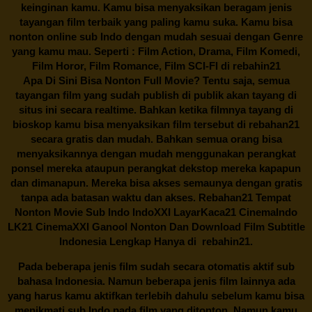
keinginan kamu. Kamu bisa menyaksikan beragam jenis
tayangan film terbaik yang paling kamu suka. Kamu bisa
nonton online sub Indo dengan mudah sesuai dengan Genre
yang kamu mau. Seperti : Film Action, Drama, Film Komedi,
Film Horor, Film Romance, Film SCI-FI di
rebahin21
Apa Di Sini Bisa Nonton Full Movie? Tentu saja, semua
tayangan film yang sudah publish di publik akan tayang di
situs ini secara realtime. Bahkan ketika filmnya tayang di
bioskop kamu bisa menyaksikan film tersebut di
rebahan21
secara gratis dan mudah. Bahkan semua orang bisa
menyaksikannya dengan mudah menggunakan perangkat
ponsel mereka ataupun perangkat dekstop mereka kapapun
dan dimanapun. Mereka bisa akses semaunya dengan gratis
tanpa ada batasan waktu dan akses.
Rebahan21
Tempat
Nonton Movie Sub Indo IndoXXI LayarKaca21 CinemaIndo
LK21 CinemaXXI Ganool Nonton Dan Download Film Subtitle
Indonesia Lengkap Hanya di
rebahin21.
Pada beberapa jenis film sudah secara otomatis aktif sub
bahasa Indonesia. Namun beberapa jenis film lainnya ada
yang harus kamu aktifkan terlebih dahulu sebelum kamu bisa
menikmati sub Indo pada film yang ditonton. Namun kamu