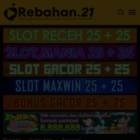
Loncat
ke
konten
Beranda
Cerita Seru
Exposed