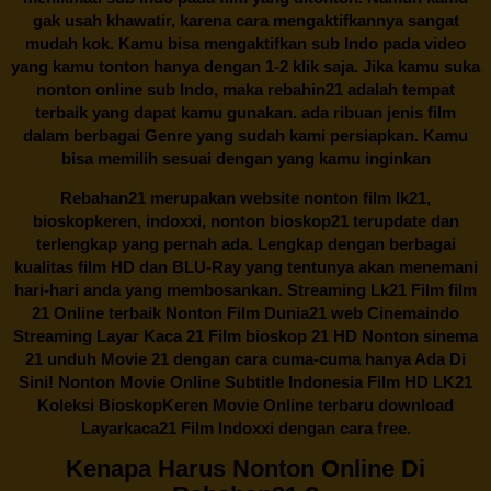
gak usah khawatir, karena cara mengaktifkannya sangat
mudah kok. Kamu bisa mengaktifkan sub Indo pada video
yang kamu tonton hanya dengan 1-2 klik saja. Jika kamu suka
nonton online sub Indo, maka
rebahin21
adalah tempat
terbaik yang dapat kamu gunakan. ada ribuan jenis film
dalam berbagai Genre yang sudah kami persiapkan. Kamu
bisa memilih sesuai dengan yang kamu inginkan
Rebahan21
merupakan website nonton film lk21,
bioskopkeren, indoxxi, nonton bioskop21 terupdate dan
terlengkap yang pernah ada. Lengkap dengan berbagai
kualitas film HD dan BLU-Ray yang tentunya akan menemani
hari-hari anda yang membosankan. Streaming Lk21 Film film
21 Online terbaik Nonton Film Dunia21 web Cinemaindo
Streaming Layar Kaca 21 Film bioskop 21 HD Nonton sinema
21 unduh Movie 21 dengan cara cuma-cuma hanya Ada Di
Sini! Nonton Movie Online Subtitle Indonesia Film HD LK21
Koleksi BioskopKeren Movie Online terbaru download
Layarkaca21 Film Indoxxi dengan cara free.
Kenapa Harus Nonton Online Di