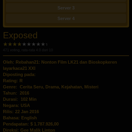
Server 3
Server 4
Exposed
471
voting, rata-rata
4.0
dari 10
Oleh:
Rebahan21: Nonton Film LK21 dan Bioskopkeren
layarkaca21 XXI
Diposting pada:
Rating:
R
Genre:
Cerita Seru
,
Drama
,
Kejahatan
,
Misteri
Tahun:
2016
Durasi:
102 Min
Negara:
USA
Rilis:
22 Jan 2016
Bahasa:
English
Pendapatan:
$ 1.787.926,00
Direksi:
Gee Malik Linton