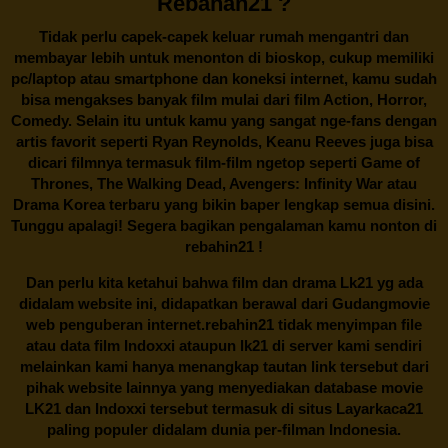
Rebahan21 ?
Tidak perlu capek-capek keluar rumah mengantri dan
membayar lebih untuk menonton di bioskop, cukup memiliki
pc/laptop atau smartphone dan koneksi internet, kamu sudah
bisa mengakses banyak film mulai dari film Action, Horror,
Comedy. Selain itu untuk kamu yang sangat nge-fans dengan
artis favorit seperti Ryan Reynolds, Keanu Reeves juga bisa
dicari filmnya termasuk film-film ngetop seperti Game of
Thrones, The Walking Dead, Avengers: Infinity War atau
Drama Korea terbaru yang bikin baper lengkap semua disini.
Tunggu apalagi! Segera bagikan pengalaman kamu nonton di
rebahin21
!
Dan perlu kita ketahui bahwa film dan drama
Lk21
yg ada
didalam website ini, didapatkan berawal dari Gudangmovie
web penguberan internet.
rebahin21
tidak menyimpan file
atau data film Indoxxi ataupun lk21 di server kami sendiri
melainkan kami hanya menangkap tautan link tersebut dari
pihak website lainnya yang menyediakan database movie
LK21
dan Indoxxi tersebut termasuk di situs
Layarkaca21
paling populer didalam dunia per-filman Indonesia.