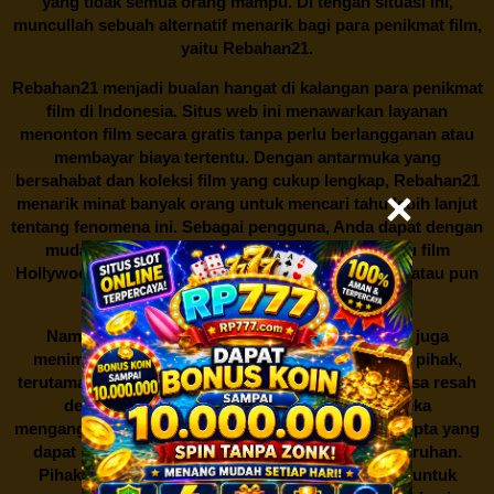
yang tidak semua orang mampu. Di tengah situasi ini,
muncullah sebuah alternatif menarik bagi para penikmat film,
yaitu
Rebahan21.
Rebahan21
menjadi bualan hangat di kalangan para penikmat
film di Indonesia. Situs web ini menawarkan layanan
menonton film secara gratis tanpa perlu berlangganan atau
membayar biaya tertentu. Dengan antarmuka yang
bersahabat dan koleksi film yang cukup lengkap,
Rebahan21
menarik minat banyak orang untuk mencari tahu lebih lanjut
tentang fenomena ini. Sebagai pengguna, Anda dapat dengan
mudah mencari film yang ingin ditonton, baik itu film
Hollywood terbaru, drama Korea yang sedang hits, atau pun
produksi film lokal dengan kualitas terbaik.
Namun, seperti halnya cerita manis,
Rebahan21
juga
menimbulkan kontroversi di industri film. Banyak pihak,
terutama produsen film dan pemilik hak cipta, merasa resah
dengan maraknya situs-situs seperti ini. Mereka
menganggapnya sebagai bentuk pelanggaran hak cipta yang
dapat merugikan industri perfilman secara keseluruhan.
Pihak berwenang pun turut terlibat dalam upaya untuk