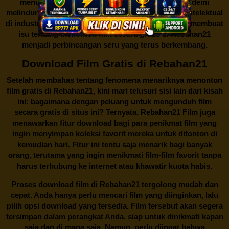
menutup situs-situs ilegal semacam Rebahan21 demi
melindungi keberlangsungan bisnis dan kekayaan intelektual
di industri hiburan. Konflik kepentingan inilah yang membuat
isu tentang menonton film secara gratis di
Rebahan21
menjadi perbincangan seru yang terus berkembang.
Download Film Gratis di Rebahan21
Setelah membahas tentang fenomena menariknya menonton
film gratis di
Rebahan21
, kini mari telusuri sisi lain dari kisah
ini: bagaimana dengan peluang untuk mengunduh film
secara gratis di situs ini? Ternyata, Rebahan21 Film juga
menawarkan fitur download bagi para penikmat film yang
ingin menyimpan koleksi favorit mereka untuk ditonton di
kemudian hari. Fitur ini tentu saja menarik bagi banyak
orang, terutama yang ingin menikmati film-film favorit tanpa
harus terhubung ke internet atau khawatir kuota habis.
Proses download film di
Rebahan21
tergolong mudah dan
cepat. Anda hanya perlu mencari film yang diinginkan, lalu
pilih opsi download yang tersedia. Film tersebut akan segera
tersimpan dalam perangkat Anda, siap untuk dinikmati kapan
saja dan di mana saja. Namun, perlu diingat bahwa