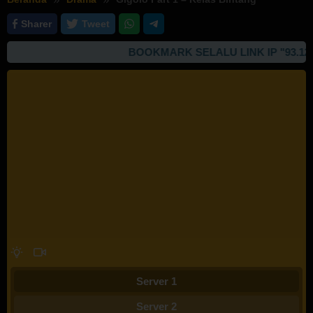
Sharer
Tweet
BOOKMARK SELALU LINK IP "93.127.16
Server 1
Server 2