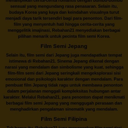
menampilkan cerita-cerita romantis dengan bumbu-bumbu
sensual yang mengundang rasa penasaran. Selain itu,
budaya Korea yang kaya dan keindahan visualnya turut
menjadi daya tarik tersendiri bagi para penonton. Dari film-
film yang menyentuh hati hingga cerita-cerita yang
menggelitik imajinasi,
Rebahan21
menyediakan berbagai
pilihan menarik untuk pecinta film semi Korea.
Film Semi Jepang
Selain itu,
film semi dari Jepang
juga mendapatkan tempat
istimewa di Rebahan21. Sinema Jepang dikenal dengan
narasi yang mendalam dan simbolisme yang kuat, sehingga
film-film semi dari Jepang seringkali mengeksplorasi sisi
emosional dan psikologis karakter dengan mendalam. Para
pembuat film Jepang tidak ragu untuk membawa penonton
dalam perjalanan menggali kompleksitas hubungan antar
karakter. Melalui
Rebahan21
, para penonton dapat menikmati
berbagai
film semi Jepang
yang menggugah perasaan dan
menghadirkan pengalaman sinematik yang mendalam.
Film Semi Filipina
Tak hanya itu,
Rebahan21
juga menawarkan film semi dari