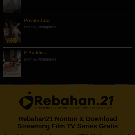
Private Tutor
Drama
,
Philippines
F-Buddies
Drama
,
Philippines
Rebahan21 Nonton & Download
Streaming Film TV Series Gratis