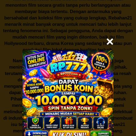
menonton film secara gratis tanpa perlu berlangganan atau
membayar biaya tertentu. Dengan antarmuka yang
bersahabat dan koleksi film yang cukup lengkap,
Rebahan21
menarik minat banyak orang untuk mencari tahu lebih lanjut
tentang fenomena ini. Sebagai pengguna, Anda dapat dengan
mudah mencari film yang ingin ditonton, baik itu film
Hollywood terbaru, drama Korea yang sedang hits, atau pun
produksi film lokal dengan kualitas terbaik.
Namun, seperti halnya cerita manis,
Rebahan21
juga
menimbulkan kontroversi di industri film. Banyak pihak,
terutama produsen film dan pemilik hak cipta, merasa resah
dengan maraknya situs-situs seperti ini. Mereka
menganggapnya sebagai bentuk pelanggaran hak cipta yang
dapat merugikan industri perfilman secara keseluruhan.
Pihak berwenang pun turut terlibat dalam upaya untuk
menutup situs-situs ilegal semacam Rebahan21 demi
melindungi keberlangsungan bisnis dan kekayaan intelektual
di industri hiburan. Konflik kepentingan inilah yang membuat
isu tentang menonton film secara gratis di
Rebahan21
menjadi perbincangan seru yang terus berkembang.