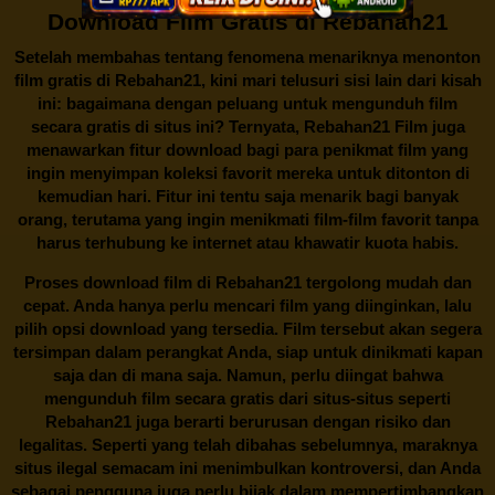
Download Film Gratis di Rebahan21
Setelah membahas tentang fenomena menariknya menonton
film gratis di
Rebahan21
, kini mari telusuri sisi lain dari kisah
ini: bagaimana dengan peluang untuk mengunduh film
secara gratis di situs ini? Ternyata, Rebahan21 Film juga
menawarkan fitur download bagi para penikmat film yang
ingin menyimpan koleksi favorit mereka untuk ditonton di
kemudian hari. Fitur ini tentu saja menarik bagi banyak
orang, terutama yang ingin menikmati film-film favorit tanpa
harus terhubung ke internet atau khawatir kuota habis.
Proses download film di
Rebahan21
tergolong mudah dan
cepat. Anda hanya perlu mencari film yang diinginkan, lalu
pilih opsi download yang tersedia. Film tersebut akan segera
tersimpan dalam perangkat Anda, siap untuk dinikmati kapan
saja dan di mana saja. Namun, perlu diingat bahwa
mengunduh film secara gratis dari situs-situs seperti
Rebahan21 juga berarti berurusan dengan risiko dan
legalitas. Seperti yang telah dibahas sebelumnya, maraknya
situs ilegal semacam ini menimbulkan kontroversi, dan Anda
sebagai pengguna juga perlu bijak dalam mempertimbangkan