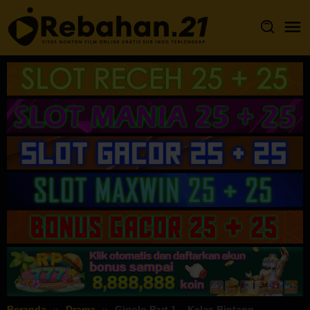
Loncat
ke
konten
Beranda
Drama
Gigolo Part 1 – Kelas Bintang