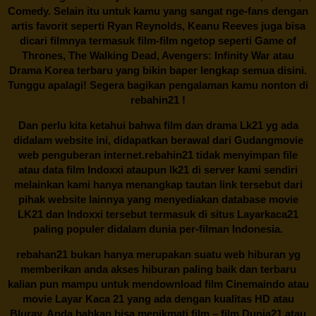
Comedy. Selain itu untuk kamu yang sangat nge-fans dengan
artis favorit seperti Ryan Reynolds, Keanu Reeves juga bisa
dicari filmnya termasuk film-film ngetop seperti Game of
Thrones, The Walking Dead, Avengers: Infinity War atau
Drama Korea terbaru yang bikin baper lengkap semua disini.
Tunggu apalagi! Segera bagikan pengalaman kamu nonton di
rebahin21
!
Dan perlu kita ketahui bahwa film dan drama
Lk21
yg ada
didalam website ini, didapatkan berawal dari Gudangmovie
web penguberan internet.
rebahin21
tidak menyimpan file
atau data film Indoxxi ataupun lk21 di server kami sendiri
melainkan kami hanya menangkap tautan link tersebut dari
pihak website lainnya yang menyediakan database movie
LK21
dan Indoxxi tersebut termasuk di situs
Layarkaca21
paling populer didalam dunia per-filman Indonesia.
rebahan21
bukan hanya merupakan suatu web hiburan yg
memberikan anda akses hiburan paling baik dan terbaru
kalian pun mampu untuk mendownload film Cinemaindo atau
movie Layar Kaca 21 yang ada dengan kualitas HD atau
Bluray. Anda bahkan bisa menikmati film – film
Dunia21
atau