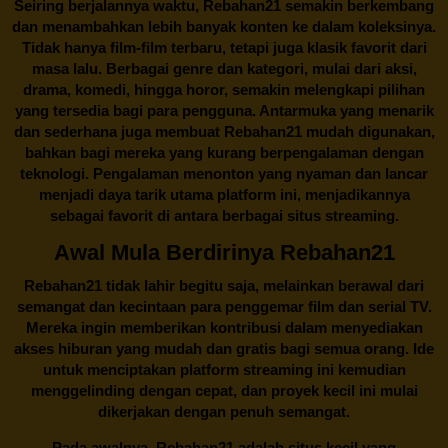
Seiring berjalannya waktu,
Rebahan21
semakin berkembang
dan menambahkan lebih banyak konten ke dalam koleksinya.
Tidak hanya film-film terbaru, tetapi juga klasik favorit dari
masa lalu. Berbagai genre dan kategori, mulai dari aksi,
drama, komedi, hingga horor, semakin melengkapi pilihan
yang tersedia bagi para pengguna. Antarmuka yang menarik
dan sederhana juga membuat
Rebahan21
mudah digunakan,
bahkan bagi mereka yang kurang berpengalaman dengan
teknologi. Pengalaman menonton yang nyaman dan lancar
menjadi daya tarik utama platform ini, menjadikannya
sebagai favorit di antara berbagai situs streaming.
Awal Mula Berdirinya Rebahan21
Rebahan21
tidak lahir begitu saja, melainkan berawal dari
semangat dan kecintaan para penggemar film dan serial TV.
Mereka ingin memberikan kontribusi dalam menyediakan
akses hiburan yang mudah dan gratis bagi semua orang. Ide
untuk menciptakan platform streaming ini kemudian
menggelinding dengan cepat, dan proyek kecil ini mulai
dikerjakan dengan penuh semangat.
Pada awalnya,
Rebahan21
adalah situs kecil yang