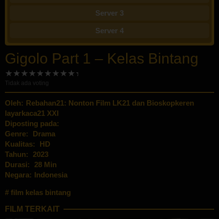
Server 3
Server 4
Gigolo Part 1 – Kelas Bintang
Tidak ada voting
Oleh:
Rebahan21: Nonton Film LK21 dan Bioskopkeren
layarkaca21 XXI
Diposting pada:
Genre:
Drama
Kualitas:
HD
Tahun:
2023
Durasi:
28 Min
Negara:
Indonesia
film kelas bintang
FILM TERKAIT