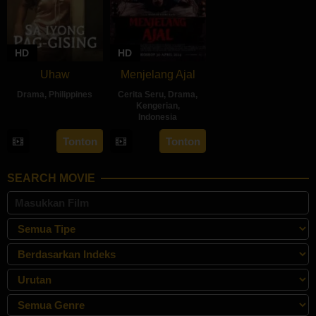
HD
HD
Uhaw
Menjelang Ajal
Drama
,
Philippines
Cerita Seru
,
Drama
,
Kengerian
,
30
Bobby
Indonesia
Aug
Bonifacio
30
Hadrah
Tonton
Tonton
2024
Apr
Daeng
2024
Ratu
SEARCH MOVIE