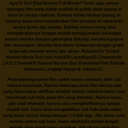
Apa Di Sini Bisa Nonton Full Movie? Tentu saja, semua
tayangan film yang sudah publish di publik akan tayang di
situs ini secara realtime. Bahkan ketika filmnya tayang di
bioskop kamu bisa menyaksikan film tersebut di
rebahan21
secara gratis dan mudah. Bahkan semua orang bisa
menyaksikannya dengan mudah menggunakan perangkat
ponsel mereka ataupun perangkat dekstop mereka kapapun
dan dimanapun. Mereka bisa akses semaunya dengan gratis
tanpa ada batasan waktu dan akses.
Rebahan21
Tempat
Nonton Movie Sub Indo IndoXXI LayarKaca21 CinemaIndo
LK21 CinemaXXI Ganool Nonton Dan Download Film Subtitle
Indonesia Lengkap Hanya di
rebahin21.
Pada beberapa jenis film sudah secara otomatis aktif sub
bahasa Indonesia. Namun beberapa jenis film lainnya ada
yang harus kamu aktifkan terlebih dahulu sebelum kamu bisa
menikmati sub Indo pada film yang ditonton. Namun kamu
gak usah khawatir, karena cara mengaktifkannya sangat
mudah kok. Kamu bisa mengaktifkan sub Indo pada video
yang kamu tonton hanya dengan 1-2 klik saja. Jika kamu suka
nonton online sub Indo, maka
rebahin21
adalah tempat
terbaik yang dapat kamu gunakan. ada ribuan jenis film