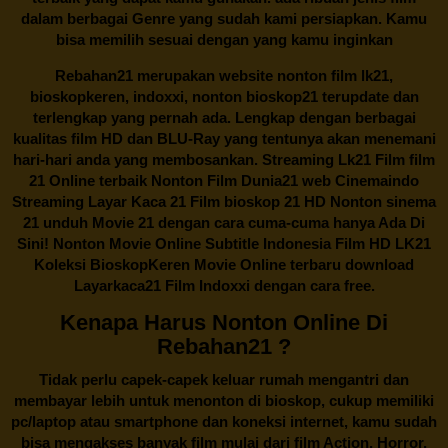
dalam berbagai Genre yang sudah kami persiapkan. Kamu
bisa memilih sesuai dengan yang kamu inginkan
Rebahan21
merupakan website nonton film lk21,
bioskopkeren, indoxxi, nonton bioskop21 terupdate dan
terlengkap yang pernah ada. Lengkap dengan berbagai
kualitas film HD dan BLU-Ray yang tentunya akan menemani
hari-hari anda yang membosankan. Streaming Lk21 Film film
21 Online terbaik Nonton Film Dunia21 web Cinemaindo
Streaming Layar Kaca 21 Film bioskop 21 HD Nonton sinema
21 unduh Movie 21 dengan cara cuma-cuma hanya Ada Di
Sini! Nonton Movie Online Subtitle Indonesia Film HD LK21
Koleksi BioskopKeren Movie Online terbaru download
Layarkaca21 Film Indoxxi dengan cara free.
Kenapa Harus Nonton Online Di
Rebahan21 ?
Tidak perlu capek-capek keluar rumah mengantri dan
membayar lebih untuk menonton di bioskop, cukup memiliki
pc/laptop atau smartphone dan koneksi internet, kamu sudah
bisa mengakses banyak film mulai dari film Action, Horror,