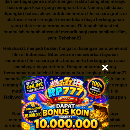
dari berbagai genre untuk mengisi waktu luang atau merayu
hati dengan kisah yang mengharu biru. Namun, tak dapat
dipungkiri bahwa akses untuk menonton film secara gratis di
platform resmi seringkali memerlukan biaya berlangganan
yang tidak semua orang mampu. Di tengah situasi ini,
muncullah sebuah alternatif menarik bagi para penikmat film,
yaitu
Rebahan21.
Rebahan21
menjadi bualan hangat di kalangan para penikmat
film di Indonesia. Situs web ini menawarkan layanan
menonton film secara gratis tanpa perlu berlangganan atau
membayar biaya tertentu. Dengan antarmuka yang
bersahabat dan koleksi film yang cukup lengkap,
Rebahan21
menarik minat banyak orang untuk mencari tahu lebih lanjut
tentang fenomena ini. Sebagai pengguna, Anda dapat dengan
mudah mencari film yang ingin ditonton, baik itu film
Hollywood terbaru, drama Korea yang sedang hits, atau pun
produksi film lokal dengan kualitas terbaik.
Namun, seperti halnya cerita manis,
Rebahan21
juga
menimbulkan kontroversi di industri film. Banyak pihak,
terutama produsen film dan pemilik hak cipta, merasa resah