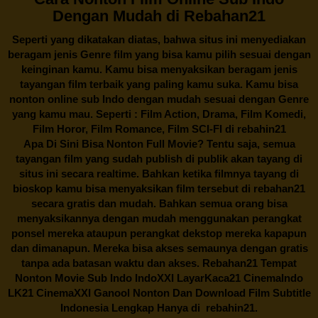
Dengan Mudah di Rebahan21
Seperti yang dikatakan diatas, bahwa situs ini menyediakan
beragam jenis Genre film yang bisa kamu pilih sesuai dengan
keinginan kamu. Kamu bisa menyaksikan beragam jenis
tayangan film terbaik yang paling kamu suka. Kamu bisa
nonton online sub Indo dengan mudah sesuai dengan Genre
yang kamu mau. Seperti : Film Action, Drama, Film Komedi,
Film Horor, Film Romance, Film SCI-FI di
rebahin21
Apa Di Sini Bisa Nonton Full Movie? Tentu saja, semua
tayangan film yang sudah publish di publik akan tayang di
situs ini secara realtime. Bahkan ketika filmnya tayang di
bioskop kamu bisa menyaksikan film tersebut di
rebahan21
secara gratis dan mudah. Bahkan semua orang bisa
menyaksikannya dengan mudah menggunakan perangkat
ponsel mereka ataupun perangkat dekstop mereka kapapun
dan dimanapun. Mereka bisa akses semaunya dengan gratis
tanpa ada batasan waktu dan akses.
Rebahan21
Tempat
Nonton Movie Sub Indo IndoXXI LayarKaca21 CinemaIndo
LK21 CinemaXXI Ganool Nonton Dan Download Film Subtitle
Indonesia Lengkap Hanya di
rebahin21.