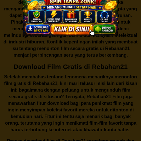
dengan maraknya situs-situs seperti ini. Mereka
menganggapnya sebagai bentuk pelanggaran hak cipta yang
dapat merugikan industri perfilman secara keseluruhan.
Pihak berwenang pun turut terlibat dalam upaya untuk
menutup situs-situs ilegal semacam Rebahan21 demi
melindungi keberlangsungan bisnis dan kekayaan intelektual
di industri hiburan. Konflik kepentingan inilah yang membuat
isu tentang menonton film secara gratis di
Rebahan21
menjadi perbincangan seru yang terus berkembang.
Download Film Gratis di Rebahan21
Setelah membahas tentang fenomena menariknya menonton
film gratis di
Rebahan21
, kini mari telusuri sisi lain dari kisah
ini: bagaimana dengan peluang untuk mengunduh film
secara gratis di situs ini? Ternyata, Rebahan21 Film juga
menawarkan fitur download bagi para penikmat film yang
ingin menyimpan koleksi favorit mereka untuk ditonton di
kemudian hari. Fitur ini tentu saja menarik bagi banyak
orang, terutama yang ingin menikmati film-film favorit tanpa
harus terhubung ke internet atau khawatir kuota habis.
Proses download film di
Rebahan21
tergolong mudah dan