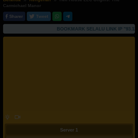
Carmichael Manor
Sharer
Tweet
BOOKMARK SELALU LINK IP "93.127.16
Server 1