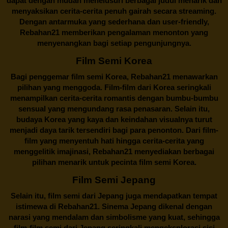
dapat dengan mudah menelusuri berbagai judul menarik dan
menyaksikan cerita-cerita penuh gairah secara streaming.
Dengan antarmuka yang sederhana dan user-friendly,
Rebahan21 memberikan pengalaman menonton yang
menyenangkan bagi setiap pengunjungnya.
Film Semi Korea
Bagi penggemar film semi Korea,
Rebahan21
menawarkan
pilihan yang menggoda. Film-film dari Korea seringkali
menampilkan cerita-cerita romantis dengan bumbu-bumbu
sensual yang mengundang rasa penasaran. Selain itu,
budaya Korea yang kaya dan keindahan visualnya turut
menjadi daya tarik tersendiri bagi para penonton. Dari film-
film yang menyentuh hati hingga cerita-cerita yang
menggelitik imajinasi,
Rebahan21
menyediakan berbagai
pilihan menarik untuk pecinta film semi Korea.
Film Semi Jepang
Selain itu,
film semi dari Jepang
juga mendapatkan tempat
istimewa di Rebahan21. Sinema Jepang dikenal dengan
narasi yang mendalam dan simbolisme yang kuat, sehingga
film-film semi dari Jepang seringkali mengeksplorasi sisi