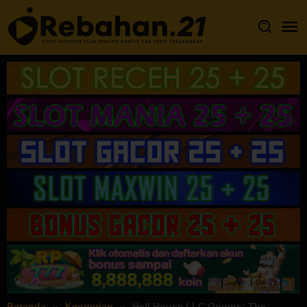
Loncat
ke
konten
Beranda
Kengerian
Hell House LLC Origins: The