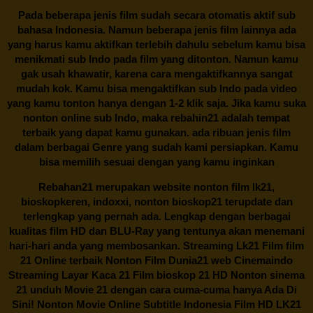
Pada beberapa jenis film sudah secara otomatis aktif sub
bahasa Indonesia. Namun beberapa jenis film lainnya ada
yang harus kamu aktifkan terlebih dahulu sebelum kamu bisa
menikmati sub Indo pada film yang ditonton. Namun kamu
gak usah khawatir, karena cara mengaktifkannya sangat
mudah kok. Kamu bisa mengaktifkan sub Indo pada video
yang kamu tonton hanya dengan 1-2 klik saja. Jika kamu suka
nonton online sub Indo, maka
rebahin21
adalah tempat
terbaik yang dapat kamu gunakan. ada ribuan jenis film
dalam berbagai Genre yang sudah kami persiapkan. Kamu
bisa memilih sesuai dengan yang kamu inginkan
Rebahan21
merupakan website nonton film lk21,
bioskopkeren, indoxxi, nonton bioskop21 terupdate dan
terlengkap yang pernah ada. Lengkap dengan berbagai
kualitas film HD dan BLU-Ray yang tentunya akan menemani
hari-hari anda yang membosankan. Streaming Lk21 Film film
21 Online terbaik Nonton Film Dunia21 web Cinemaindo
Streaming Layar Kaca 21 Film bioskop 21 HD Nonton sinema
21 unduh Movie 21 dengan cara cuma-cuma hanya Ada Di
Sini! Nonton Movie Online Subtitle Indonesia Film HD LK21