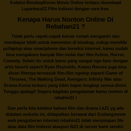
Koleksi BioskopKeren Movie Online terbaru download
Layarkaca21 Film Indoxxi dengan cara free.
Kenapa Harus Nonton Online Di
Rebahan21 ?
Tidak perlu capek-capek keluar rumah mengantri dan
membayar lebih untuk menonton di bioskop, cukup memiliki
pc/laptop atau smartphone dan koneksi internet, kamu sudah
bisa mengakses banyak film mulai dari film Action, Horror,
Comedy. Selain itu untuk kamu yang sangat nge-fans dengan
artis favorit seperti Ryan Reynolds, Keanu Reeves juga bisa
dicari filmnya termasuk film-film ngetop seperti Game of
Thrones, The Walking Dead, Avengers: Infinity War atau
Drama Korea terbaru yang bikin baper lengkap semua disini.
Tunggu apalagi! Segera bagikan pengalaman kamu nonton di
rebahin21
!
Dan perlu kita ketahui bahwa film dan drama
Lk21
yg ada
didalam website ini, didapatkan berawal dari Gudangmovie
web penguberan internet.
rebahin21
tidak menyimpan file
atau data film Indoxxi ataupun lk21 di server kami sendiri