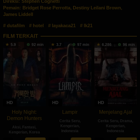
Direksi:
Stephen Cognetti
Pemain:
Bridget Rose Perrotta
,
Destiny Leilani Brown
,
James Liddell
dutafilm
hotel
layakaca21
lk21
FILM TERKAIT
5.9
92 min
3.7
97 min
6.286
96 min
HD
HD
HD
Holy Night:
Lampir
Menjelang Ajal
Demon Hunters
Cerita Seru
,
Cerita Seru
,
Drama
,
Kengerian
,
Kengerian
,
Aksi
,
Fantasi
,
Indonesia
Indonesia
Kengerian
,
Korea