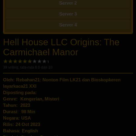
Server 2
Server 3
Server 4
Hell House LLC Origins: The
Carmichael Manor
39
voting, rata-rata
6.0
dari 10
Oleh:
Rebahan21: Nonton Film LK21 dan Bioskopkeren
layarkaca21 XXI
Diposting pada:
Genre:
Kengerian
,
Misteri
Tahun:
2023
Durasi:
98 Min
Negara:
USA
Rilis:
24 Oct 2023
Bahasa:
English