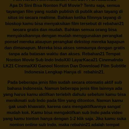
Apa Di Sini Bisa Nonton Full Movie? Tentu saja, semua
tayangan film yang sudah publish di publik akan tayang di
situs ini secara realtime. Bahkan ketika filmnya tayang di
bioskop kamu bisa menyaksikan film tersebut di
rebahan21
secara gratis dan mudah. Bahkan semua orang bisa
menyaksikannya dengan mudah menggunakan perangkat
ponsel mereka ataupun perangkat dekstop mereka kapapun
dan dimanapun. Mereka bisa akses semaunya dengan gratis
tanpa ada batasan waktu dan akses.
Rebahan21
Tempat
Nonton Movie Sub Indo IndoXXI LayarKaca21 CinemaIndo
LK21 CinemaXXI Ganool Nonton Dan Download Film Subtitle
Indonesia Lengkap Hanya di
rebahin21.
Pada beberapa jenis film sudah secara otomatis aktif sub
bahasa Indonesia. Namun beberapa jenis film lainnya ada
yang harus kamu aktifkan terlebih dahulu sebelum kamu bisa
menikmati sub Indo pada film yang ditonton. Namun kamu
gak usah khawatir, karena cara mengaktifkannya sangat
mudah kok. Kamu bisa mengaktifkan sub Indo pada video
yang kamu tonton hanya dengan 1-2 klik saja. Jika kamu suka
nonton online sub Indo, maka
rebahin21
adalah tempat