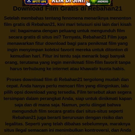
Download Film Gratis di Rebahan21
Setelah membahas tentang fenomena menariknya menonton
film gratis di
Rebahan21
, kini mari telusuri sisi lain dari kisah
ini: bagaimana dengan peluang untuk mengunduh film
secara gratis di situs ini? Ternyata, Rebahan21 Film juga
menawarkan fitur download bagi para penikmat film yang
ingin menyimpan koleksi favorit mereka untuk ditonton di
kemudian hari. Fitur ini tentu saja menarik bagi banyak
orang, terutama yang ingin menikmati film-film favorit tanpa
harus terhubung ke internet atau khawatir kuota habis.
Proses download film di
Rebahan21
tergolong mudah dan
cepat. Anda hanya perlu mencari film yang diinginkan, lalu
pilih opsi download yang tersedia. Film tersebut akan segera
tersimpan dalam perangkat Anda, siap untuk dinikmati kapan
saja dan di mana saja. Namun, perlu diingat bahwa
mengunduh film secara gratis dari situs-situs seperti
Rebahan21 juga berarti berurusan dengan risiko dan
legalitas. Seperti yang telah dibahas sebelumnya, maraknya
situs ilegal semacam ini menimbulkan kontroversi, dan Anda