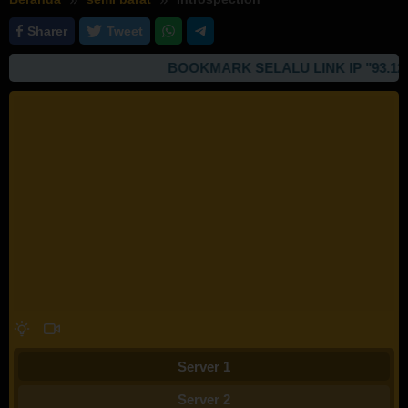
Sharer
Tweet
BOOKMARK SELALU LINK IP "93.127.16
Server 1
Server 2