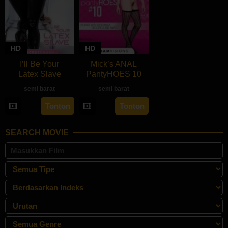
HD
HD
I’ll Be Your
Mick’s ANAL
Latex Slave
PantyHOES 10
semi barat
semi barat
Tonton
Tonton
SEARCH MOVIE