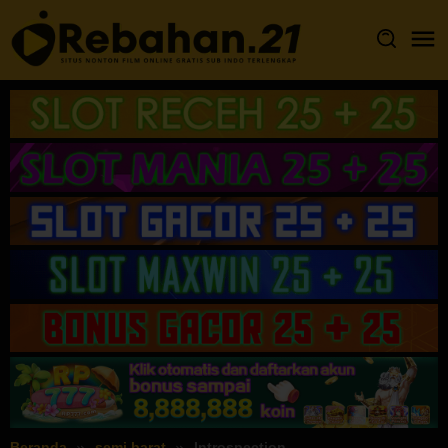
Loncat
ke
konten
Beranda
semi barat
Introspection