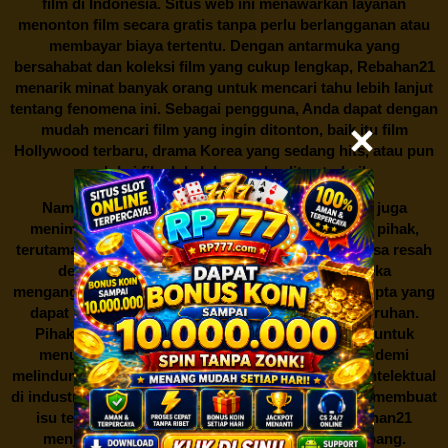
film di Indonesia. Situs web ini menawarkan layanan
menonton film secara gratis tanpa perlu berlangganan atau
membayar biaya tertentu. Dengan antarmuka yang
bersahabat dan koleksi film yang cukup lengkap,
Rebahan21
menarik minat banyak orang untuk mencari tahu lebih lanjut
tentang fenomena ini. Sebagai pengguna, Anda dapat dengan
mudah mencari film yang ingin ditonton, baik itu film
Hollywood terbaru, drama Korea yang sedang hits, atau pun
produksi film lokal dengan kualitas terbaik.
Namun, seperti halnya cerita manis,
Rebahan21
juga
menimbulkan kontroversi di industri film. Banyak pihak,
terutama produsen film dan pemilik hak cipta, merasa resah
dengan maraknya situs-situs seperti ini. Mereka
menganggapnya sebagai bentuk pelanggaran hak cipta yang
dapat merugikan industri perfilman secara keseluruhan.
Pihak berwenang pun turut terlibat dalam upaya untuk
menutup situs-situs ilegal semacam Rebahan21 demi
melindungi keberlangsungan bisnis dan kekayaan intelektual
di industri hiburan. Konflik kepentingan inilah yang membuat
isu tentang menonton film secara gratis di
Rebahan21
menjadi perbincangan seru yang terus berkembang.