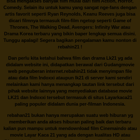
bisa mengakses banyak film mulai dari film Action, Horror,
Comedy. Selain itu untuk kamu yang sangat nge-fans dengan
artis favorit seperti Ryan Reynolds, Keanu Reeves juga bisa
dicari filmnya termasuk film-film ngetop seperti Game of
Thrones, The Walking Dead, Avengers: Infinity War atau
Drama Korea terbaru yang bikin baper lengkap semua disini.
Tunggu apalagi! Segera bagikan pengalaman kamu nonton di
rebahin21
!
Dan perlu kita ketahui bahwa film dan drama
Lk21
yg ada
didalam website ini, didapatkan berawal dari Gudangmovie
web penguberan internet.
rebahin21
tidak menyimpan file
atau data film Indoxxi ataupun lk21 di server kami sendiri
melainkan kami hanya menangkap tautan link tersebut dari
pihak website lainnya yang menyediakan database movie
LK21
dan Indoxxi tersebut termasuk di situs
Layarkaca21
paling populer didalam dunia per-filman Indonesia.
rebahan21
bukan hanya merupakan suatu web hiburan yg
memberikan anda akses hiburan paling baik dan terbaru
kalian pun mampu untuk mendownload film Cinemaindo atau
movie Layar Kaca 21 yang ada dengan kualitas HD atau