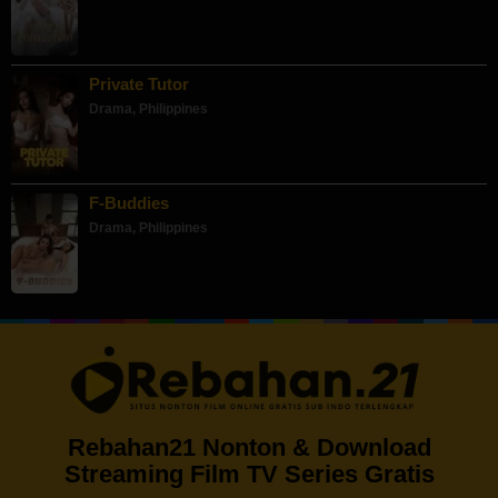
Private Tutor
Drama
,
Philippines
F-Buddies
Drama
,
Philippines
Rebahan21 Nonton & Download
Streaming Film TV Series Gratis