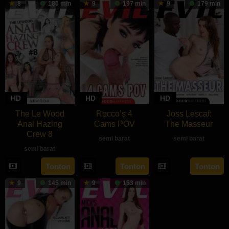
8
180 min
9
197 min
9
179 min
HD
HD
HD
The Le Wood
Rocco’s 4
Joss Lescaf:
Anal Hazing
Cams POV
The Masseur
Crew 8
semi barat
semi barat
semi barat
rebahan21
Tonton
Tonton
Tonton
9
145 min
9
153 min