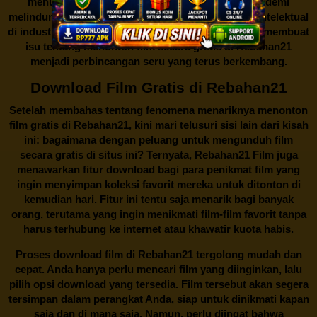
menutup situs-situs ilegal semacam Rebahan21 demi
melindungi keberlangsungan bisnis dan kekayaan intelektual
di industri hiburan. Konflik kepentingan inilah yang membuat
isu tentang menonton film secara gratis di
Rebahan21
menjadi perbincangan seru yang terus berkembang.
Download Film Gratis di Rebahan21
Setelah membahas tentang fenomena menariknya menonton
film gratis di
Rebahan21
, kini mari telusuri sisi lain dari kisah
ini: bagaimana dengan peluang untuk mengunduh film
secara gratis di situs ini? Ternyata, Rebahan21 Film juga
menawarkan fitur download bagi para penikmat film yang
ingin menyimpan koleksi favorit mereka untuk ditonton di
kemudian hari. Fitur ini tentu saja menarik bagi banyak
orang, terutama yang ingin menikmati film-film favorit tanpa
harus terhubung ke internet atau khawatir kuota habis.
Proses download film di
Rebahan21
tergolong mudah dan
cepat. Anda hanya perlu mencari film yang diinginkan, lalu
pilih opsi download yang tersedia. Film tersebut akan segera
tersimpan dalam perangkat Anda, siap untuk dinikmati kapan
saja dan di mana saja. Namun, perlu diingat bahwa