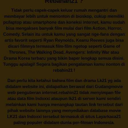
Rebahan21 ?
Tidak perlu capek-capek keluar rumah mengantri dan
membayar lebih untuk menonton di bioskop, cukup memiliki
pc/laptop atau smartphone dan koneksi internet, kamu sudah
bisa mengakses banyak film mulai dari film Action, Horror,
Comedy. Selain itu untuk kamu yang sangat nge-fans dengan
artis favorit seperti Ryan Reynolds, Keanu Reeves juga bisa
dicari filmnya termasuk film-film ngetop seperti Game of
Thrones, The Walking Dead, Avengers: Infinity War atau
Drama Korea terbaru yang bikin baper lengkap semua disini.
Tunggu apalagi! Segera bagikan pengalaman kamu nonton di
rebahin21
!
Dan perlu kita ketahui bahwa film dan drama
Lk21
yg ada
didalam website ini, didapatkan berawal dari Gudangmovie
web penguberan internet.
rebahin21
tidak menyimpan file
atau data film Indoxxi ataupun lk21 di server kami sendiri
melainkan kami hanya menangkap tautan link tersebut dari
pihak website lainnya yang menyediakan database movie
LK21
dan Indoxxi tersebut termasuk di situs
Layarkaca21
paling populer didalam dunia per-filman Indonesia.