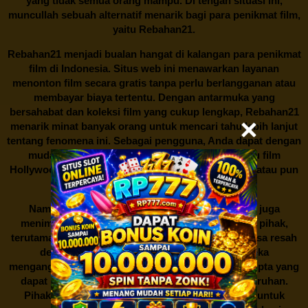
yang tidak semua orang mampu. Di tengah situasi ini,
muncullah sebuah alternatif menarik bagi para penikmat film,
yaitu
Rebahan21.
Rebahan21
menjadi bualan hangat di kalangan para penikmat
film di Indonesia. Situs web ini menawarkan layanan
menonton film secara gratis tanpa perlu berlangganan atau
membayar biaya tertentu. Dengan antarmuka yang
bersahabat dan koleksi film yang cukup lengkap,
Rebahan21
menarik minat banyak orang untuk mencari tahu lebih lanjut
tentang fenomena ini. Sebagai pengguna, Anda dapat dengan
mudah mencari film yang ingin ditonton, baik itu film
Hollywood terbaru, drama Korea yang sedang hits, atau pun
produksi film lokal dengan kualitas terbaik.
Namun, seperti halnya cerita manis,
Rebahan21
juga
menimbulkan kontroversi di industri film. Banyak pihak,
terutama produsen film dan pemilik hak cipta, merasa resah
dengan maraknya situs-situs seperti ini. Mereka
menganggapnya sebagai bentuk pelanggaran hak cipta yang
dapat merugikan industri perfilman secara keseluruhan.
Pihak berwenang pun turut terlibat dalam upaya untuk