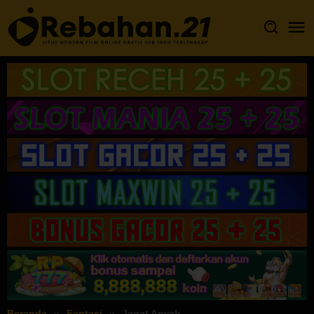
Loncat
ke
konten
Beranda
Fantasi
Jagat Arwah