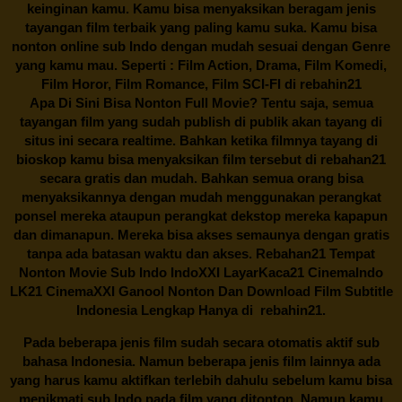
keinginan kamu. Kamu bisa menyaksikan beragam jenis
tayangan film terbaik yang paling kamu suka. Kamu bisa
nonton online sub Indo dengan mudah sesuai dengan Genre
yang kamu mau. Seperti : Film Action, Drama, Film Komedi,
Film Horor, Film Romance, Film SCI-FI di
rebahin21
Apa Di Sini Bisa Nonton Full Movie? Tentu saja, semua
tayangan film yang sudah publish di publik akan tayang di
situs ini secara realtime. Bahkan ketika filmnya tayang di
bioskop kamu bisa menyaksikan film tersebut di
rebahan21
secara gratis dan mudah. Bahkan semua orang bisa
menyaksikannya dengan mudah menggunakan perangkat
ponsel mereka ataupun perangkat dekstop mereka kapapun
dan dimanapun. Mereka bisa akses semaunya dengan gratis
tanpa ada batasan waktu dan akses.
Rebahan21
Tempat
Nonton Movie Sub Indo IndoXXI LayarKaca21 CinemaIndo
LK21 CinemaXXI Ganool Nonton Dan Download Film Subtitle
Indonesia Lengkap Hanya di
rebahin21.
Pada beberapa jenis film sudah secara otomatis aktif sub
bahasa Indonesia. Namun beberapa jenis film lainnya ada
yang harus kamu aktifkan terlebih dahulu sebelum kamu bisa
menikmati sub Indo pada film yang ditonton. Namun kamu