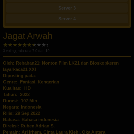
Server 3
Server 4
Jagat Arwah
3
voting, rata-rata
7.0
dari 10
Oleh:
Rebahan21: Nonton Film LK21 dan Bioskopkeren
layarkaca21 XXI
Diposting pada:
Genre:
Fantasi
,
Kengerian
Kualitas:
HD
Tahun:
2022
Durasi:
107 Min
Negara:
Indonesia
Rilis:
29 Sep 2022
Bahasa:
Bahasa indonesia
Direksi:
Ruben Adrian S.
Pemain:
Ari Irham
,
Cinta Laura Kiehl
,
Oka Antara