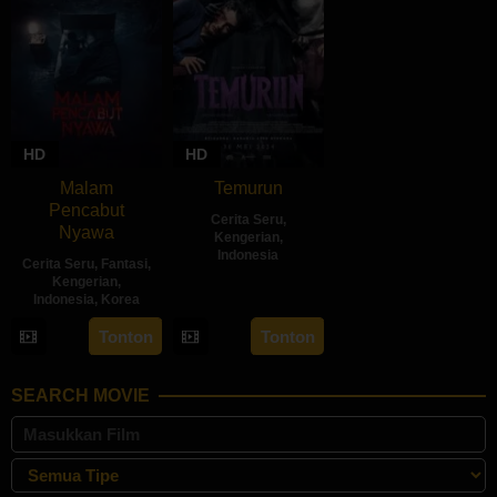
HD
HD
Malam
Temurun
Pencabut
Cerita Seru
,
Nyawa
Kengerian
,
Indonesia
Cerita Seru
,
Fantasi
,
Kengerian
,
30
Inarah
Indonesia
,
Korea
May
Syarafina
22
Sidharta
Tonton
Tonton
2024
May
Tata
2024
SEARCH MOVIE