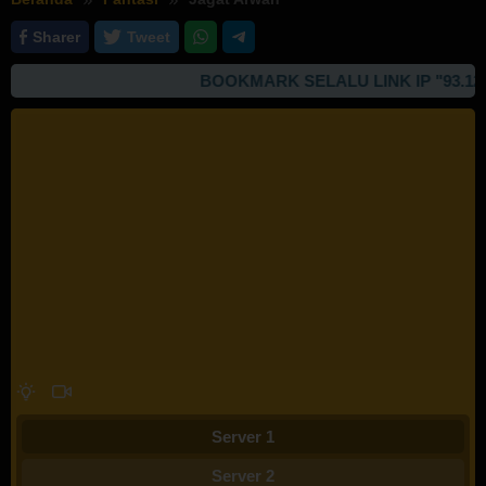
Sharer
Tweet
BOOKMARK SELALU LINK IP "93.127.16
Server 1
Server 2