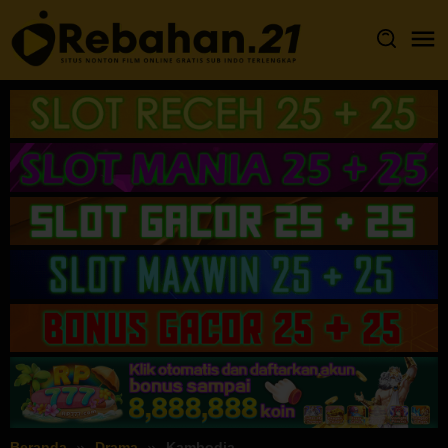
Loncat
ke
konten
Beranda
Drama
Kambodja