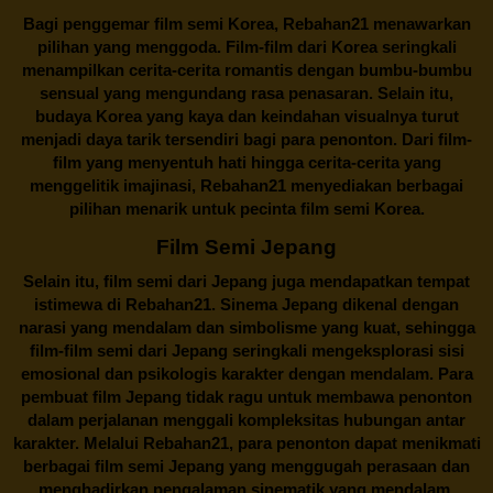
Bagi penggemar film semi Korea,
Rebahan21
menawarkan
pilihan yang menggoda. Film-film dari Korea seringkali
menampilkan cerita-cerita romantis dengan bumbu-bumbu
sensual yang mengundang rasa penasaran. Selain itu,
budaya Korea yang kaya dan keindahan visualnya turut
menjadi daya tarik tersendiri bagi para penonton. Dari film-
film yang menyentuh hati hingga cerita-cerita yang
menggelitik imajinasi,
Rebahan21
menyediakan berbagai
pilihan menarik untuk pecinta film semi Korea.
Film Semi Jepang
Selain itu,
film semi dari Jepang
juga mendapatkan tempat
istimewa di Rebahan21. Sinema Jepang dikenal dengan
narasi yang mendalam dan simbolisme yang kuat, sehingga
film-film semi dari Jepang seringkali mengeksplorasi sisi
emosional dan psikologis karakter dengan mendalam. Para
pembuat film Jepang tidak ragu untuk membawa penonton
dalam perjalanan menggali kompleksitas hubungan antar
karakter. Melalui
Rebahan21
, para penonton dapat menikmati
berbagai
film semi Jepang
yang menggugah perasaan dan
menghadirkan pengalaman sinematik yang mendalam.