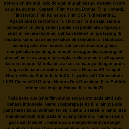
nonton online sub Indo dengan mudah sesuai dengan Genre
yang kamu mau. Seperti : Film Action, Drama, Film Komedi,
Film Horor, Film Romance, Film SCI-FI di
rebahin21
Apa Di Sini Bisa Nonton Full Movie? Tentu saja, semua
tayangan film yang sudah publish di publik akan tayang di
situs ini secara realtime. Bahkan ketika filmnya tayang di
bioskop kamu bisa menyaksikan film tersebut di
rebahan21
secara gratis dan mudah. Bahkan semua orang bisa
menyaksikannya dengan mudah menggunakan perangkat
ponsel mereka ataupun perangkat dekstop mereka kapapun
dan dimanapun. Mereka bisa akses semaunya dengan gratis
tanpa ada batasan waktu dan akses.
Rebahan21
Tempat
Nonton Movie Sub Indo IndoXXI LayarKaca21 CinemaIndo
LK21 CinemaXXI Ganool Nonton Dan Download Film Subtitle
Indonesia Lengkap Hanya di
rebahin21.
Pada beberapa jenis film sudah secara otomatis aktif sub
bahasa Indonesia. Namun beberapa jenis film lainnya ada
yang harus kamu aktifkan terlebih dahulu sebelum kamu bisa
menikmati sub Indo pada film yang ditonton. Namun kamu
gak usah khawatir, karena cara mengaktifkannya sangat
mudah kok. Kamu bisa mengaktifkan sub Indo pada video