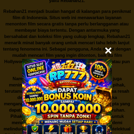
yaitu
Rebahan21.
Rebahan21
menjadi bualan hangat di kalangan para penikmat
film di Indonesia. Situs web ini menawarkan layanan
menonton film secara gratis tanpa perlu berlangganan atau
membayar biaya tertentu. Dengan antarmuka yang
bersahabat dan koleksi film yang cukup lengkap,
Rebahan21
menarik minat banyak orang untuk mencari tahu lebih lanjut
tentang fenomena ini. Sebagai pengguna, Anda dapat dengan
mudah mencari film yang ingin ditonton, baik itu film
Hollywood terbaru, drama Korea yang sedang hits, atau pun
produksi film lokal dengan kualitas terbaik.
Namun, seperti halnya cerita manis,
Rebahan21
juga
menimbulkan kontroversi di industri film. Banyak pihak,
terutama produsen film dan pemilik hak cipta, merasa resah
dengan maraknya situs-situs seperti ini. Mereka
menganggapnya sebagai bentuk pelanggaran hak cipta yang
dapat merugikan industri perfilman secara keseluruhan.
Pihak berwenang pun turut terlibat dalam upaya untuk
menutup situs-situs ilegal semacam Rebahan21 demi
melindungi keberlangsungan bisnis dan kekayaan intelektual