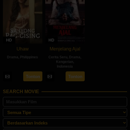
HD
HD
Uhaw
Menjelang Ajal
Drama
,
Philippines
Cerita Seru
,
Drama
,
Kengerian
,
30
Bobby
Indonesia
Aug
Bonifacio
30
Hadrah
Tonton
Tonton
2024
Apr
Daeng
2024
Ratu
SEARCH MOVIE