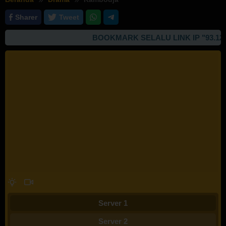
Sharer
Tweet
BOOKMARK SELALU LINK IP "93.127.16
Server 1
Server 2