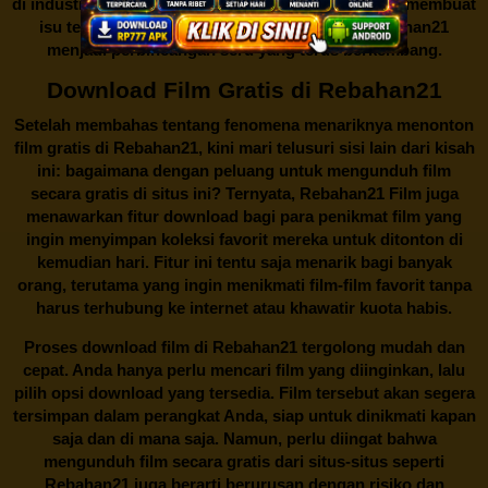
di industri hiburan. Konflik kepentingan inilah yang membuat
isu tentang menonton film secara gratis di
Rebahan21
menjadi perbincangan seru yang terus berkembang.
Download Film Gratis di Rebahan21
Setelah membahas tentang fenomena menariknya menonton
film gratis di
Rebahan21
, kini mari telusuri sisi lain dari kisah
ini: bagaimana dengan peluang untuk mengunduh film
secara gratis di situs ini? Ternyata, Rebahan21 Film juga
menawarkan fitur download bagi para penikmat film yang
ingin menyimpan koleksi favorit mereka untuk ditonton di
kemudian hari. Fitur ini tentu saja menarik bagi banyak
orang, terutama yang ingin menikmati film-film favorit tanpa
harus terhubung ke internet atau khawatir kuota habis.
Proses download film di
Rebahan21
tergolong mudah dan
cepat. Anda hanya perlu mencari film yang diinginkan, lalu
pilih opsi download yang tersedia. Film tersebut akan segera
tersimpan dalam perangkat Anda, siap untuk dinikmati kapan
saja dan di mana saja. Namun, perlu diingat bahwa
mengunduh film secara gratis dari situs-situs seperti
Rebahan21 juga berarti berurusan dengan risiko dan