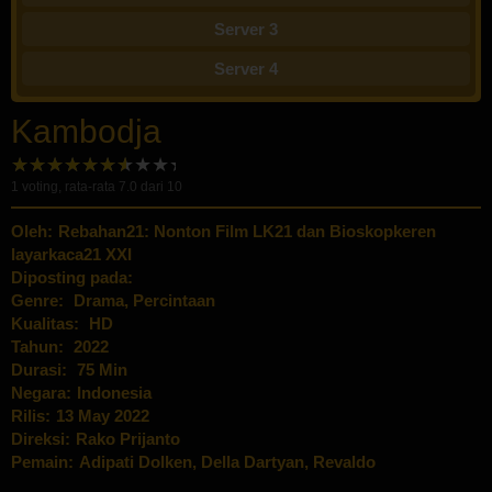
Server 3
Server 4
Kambodja
1
voting, rata-rata
7.0
dari 10
Oleh:
Rebahan21: Nonton Film LK21 dan Bioskopkeren
layarkaca21 XXI
Diposting pada:
Genre:
Drama
,
Percintaan
Kualitas:
HD
Tahun:
2022
Durasi:
75 Min
Negara:
Indonesia
Rilis:
13 May 2022
Direksi:
Rako Prijanto
Pemain:
Adipati Dolken
,
Della Dartyan
,
Revaldo