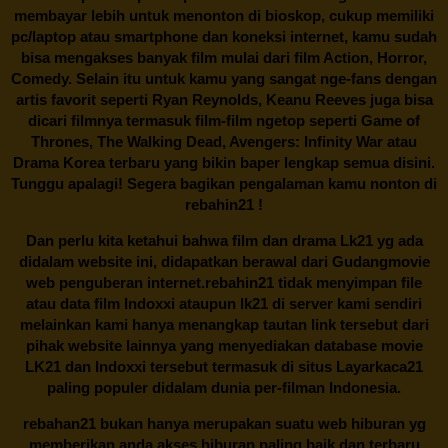
membayar lebih untuk menonton di bioskop, cukup memiliki
pc/laptop atau smartphone dan koneksi internet, kamu sudah
bisa mengakses banyak film mulai dari film Action, Horror,
Comedy. Selain itu untuk kamu yang sangat nge-fans dengan
artis favorit seperti Ryan Reynolds, Keanu Reeves juga bisa
dicari filmnya termasuk film-film ngetop seperti Game of
Thrones, The Walking Dead, Avengers: Infinity War atau
Drama Korea terbaru yang bikin baper lengkap semua disini.
Tunggu apalagi! Segera bagikan pengalaman kamu nonton di
rebahin21
!
Dan perlu kita ketahui bahwa film dan drama
Lk21
yg ada
didalam website ini, didapatkan berawal dari Gudangmovie
web penguberan internet.
rebahin21
tidak menyimpan file
atau data film Indoxxi ataupun lk21 di server kami sendiri
melainkan kami hanya menangkap tautan link tersebut dari
pihak website lainnya yang menyediakan database movie
LK21
dan Indoxxi tersebut termasuk di situs
Layarkaca21
paling populer didalam dunia per-filman Indonesia.
rebahan21
bukan hanya merupakan suatu web hiburan yg
memberikan anda akses hiburan paling baik dan terbaru