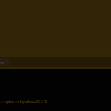
ver 4
skopkeren layarkaca21 XXI