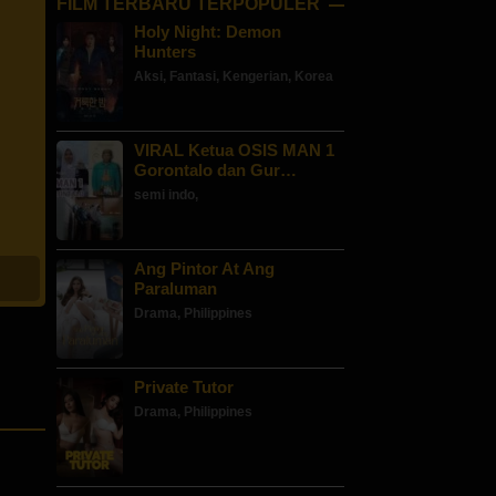
FILM TERBARU TERPOPULER
Holy Night: Demon
Hunters
Aksi
,
Fantasi
,
Kengerian
,
Korea
VIRAL Ketua OSIS MAN 1
Gorontalo dan Gur…
semi indo
,
Ang Pintor At Ang
Paraluman
Drama
,
Philippines
Private Tutor
Drama
,
Philippines