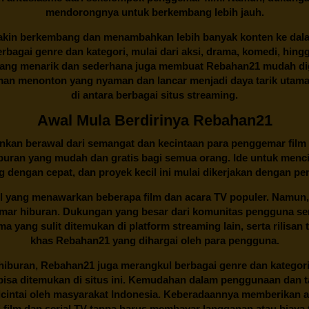
mendorongnya untuk berkembang lebih jauh.
kin berkembang dan menambahkan lebih banyak konten ke dalam k
 Berbagai genre dan kategori, mulai dari aksi, drama, komedi, hi
yang menarik dan sederhana juga membuat
Rebahan21
mudah dig
n menonton yang nyaman dan lancar menjadi daya tarik utama p
di antara berbagai situs streaming.
Awal Mula Berdirinya Rebahan21
lainkan berawal dari semangat dan kecintaan para penggemar film
buran yang mudah dan gratis bagi semua orang. Ide untuk menci
 dengan cepat, dan proyek kecil ini mulai dikerjakan dengan p
il yang menawarkan beberapa film dan acara TV populer. Namun, 
emar hiburan. Dukungan yang besar dari komunitas pengguna s
 yang sulit ditemukan di platform streaming lain, serta rilisan t
khas
Rebahan21
yang dihargai oleh para pengguna.
buran, Rebahan21 juga merangkul berbagai genre dan kategori 
 bisa ditemukan di situs ini. Kemudahan dalam penggunaan dan
cintai oleh masyarakat Indonesia. Keberadaannya memberikan al
 film dan serial TV tanpa harus membayar langganan atau biaya