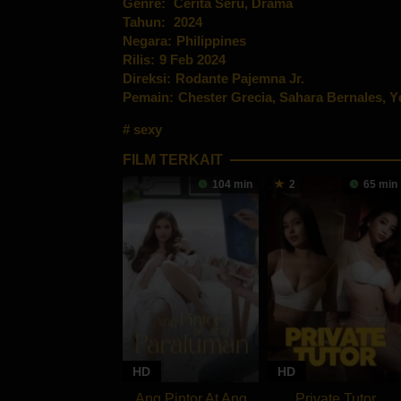
Genre:
Cerita Seru
,
Drama
Tahun:
2024
Negara:
Philippines
Rilis:
9 Feb 2024
Direksi:
Rodante Pajemna Jr.
Pemain:
Chester Grecia
,
Sahara Bernales
,
Y
sexy
FILM TERKAIT
104 min
2
65 min
HD
HD
Ang Pintor At Ang
Private Tutor