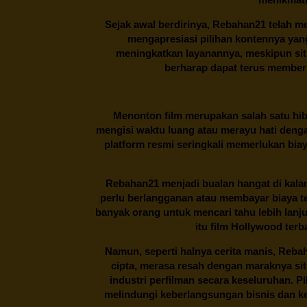
Sejak awal berdirinya,
Rebahan21
telah me
mengapresiasi pilihan kontennya ya
meningkatkan layanannya, meskipun situa
berharap dapat terus memberi
Menonton film merupakan salah satu hibu
mengisi waktu luang atau merayu hati denga
platform resmi seringkali memerlukan bia
Rebahan21
menjadi bualan hangat di kalan
perlu berlangganan atau membayar biaya t
banyak orang untuk mencari tahu lebih lanj
itu film Hollywood terb
Namun, seperti halnya cerita manis,
Reba
cipta, merasa resah dengan maraknya si
industri perfilman secara keseluruhan. 
melindungi keberlangsungan bisnis dan kek