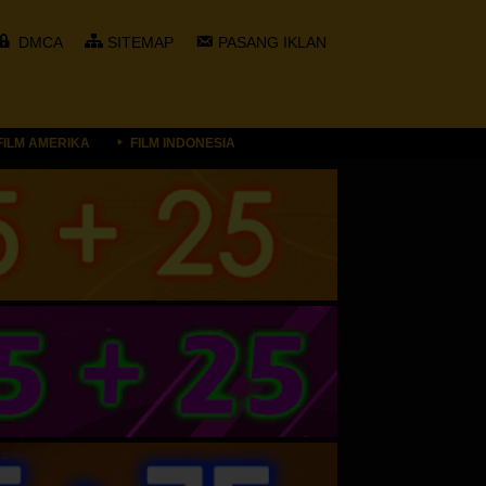
DMCA
SITEMAP
PASANG IKLAN
FILM AMERIKA
FILM INDONESIA