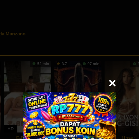
da Manzano
52 min
3.7
97 min
9
HD
HD
HD
F-Buddies
Lampir
Uhaw