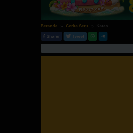
Beranda
Cerita Seru
Katas
Sharer
Tweet