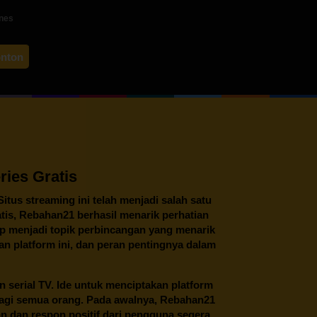
ines
by
onton
facio
ies Gratis
 Situs streaming ini telah menjadi salah satu
tis,
Rebahan21
berhasil menarik perhatian
tap menjadi topik perbincangan yang menarik
an platform ini, dan peran pentingnya dalam
an serial TV. Ide untuk menciptakan platform
 bagi semua orang. Pada awalnya, Rebahan21
n dan respon positif dari pengguna segera