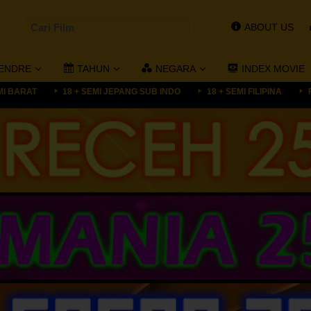
ABOUT US
ENDRE
TAHUN
NEGARA
INDEX MOVIE
MI BARAT
18 + SEMI JEPANG SUB INDO
18 + SEMI FILIPINA