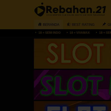
Loncat
ke
konten
BERANDA
BEST RATING
G
18 + SEMI INDO
18 + VIVAMAX
18 + SE