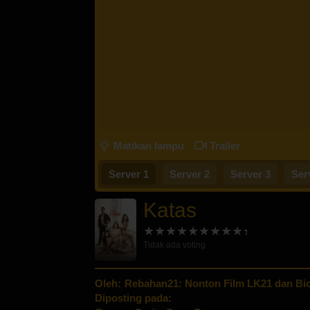
Matikan lampu
Trailer
Server 1
Server 2
Server 3
Ser
Katas
Tidak ada voting
Oleh:
Rebahan21: Nonton Film LK21 dan Bio
Diposting pada: