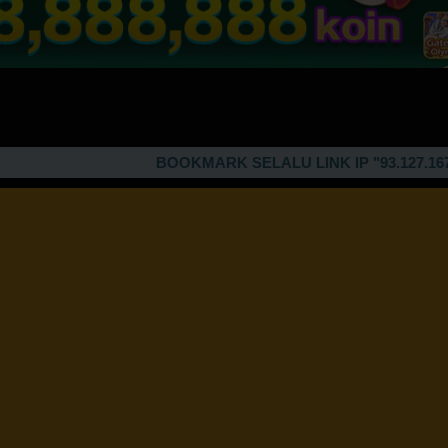
BOOKMARK SELALU LINK IP "93.127.167.99" U