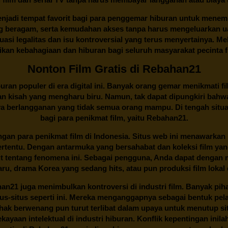
njadi tempat favorit bagi para penggemar hiburan untuk menem
ng beragam, serta kemudahan akses tanpa harus mengeluarkan u
si legalitas dan isu kontroversial yang terus menyertainya. Mel
kan kebahagiaan dan hiburan bagi seluruh masyarakat pecinta fil
Nonton Film Gratis di Rebahan21
ran populer di era digital ini. Banyak orang gemar menikmati fil
n kisah yang mengharu biru. Namun, tak dapat dipungkiri bahwa
ya berlangganan yang tidak semua orang mampu. Di tengah situasi
bagi para penikmat film, yaitu
Rebahan21.
gan para penikmat film di Indonesia. Situs web ini menawarkan 
ertentu. Dengan antarmuka yang bersahabat dan koleksi film ya
ut tentang fenomena ini. Sebagai pengguna, Anda dapat dengan m
aru, drama Korea yang sedang hits, atau pun produksi film lokal 
han21
juga menimbulkan kontroversi di industri film. Banyak pih
tus-situs seperti ini. Mereka menganggapnya sebagai bentuk pel
Pihak berwenang pun turut terlibat dalam upaya untuk menutup s
ayaan intelektual di industri hiburan. Konflik kepentingan ini