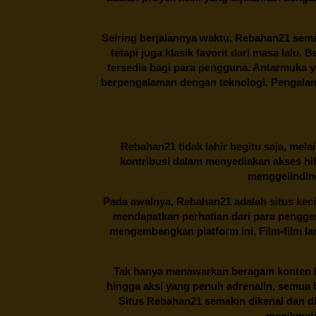
Seiring berjalannya waktu,
Rebahan21
sema
tetapi juga klasik favorit dari masa lalu.
tersedia bagi para pengguna. Antarmuka 
berpengalaman dengan teknologi. Pengalama
Rebahan21
tidak lahir begitu saja, me
kontribusi dalam menyediakan akses hi
menggelinding
Pada awalnya,
Rebahan21
adalah situs kec
mendapatkan perhatian dari para pengg
mengembangkan platform ini. Film-film lama
Tak hanya menawarkan beragam konten hi
hingga aksi yang penuh adrenalin, semua
Situs
Rebahan21
semakin dikenal dan di
menikmati