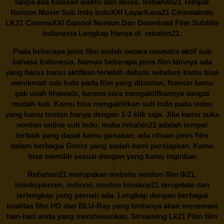
tanpa ada batasan waktu dan akses.
Rebahan21
Tempat
Nonton Movie Sub Indo IndoXXI LayarKaca21 CinemaIndo
LK21 CinemaXXI Ganool Nonton Dan Download Film Subtitle
Indonesia Lengkap Hanya di
rebahin21.
Pada beberapa jenis film sudah secara otomatis aktif sub
bahasa Indonesia. Namun beberapa jenis film lainnya ada
yang harus kamu aktifkan terlebih dahulu sebelum kamu bisa
menikmati sub Indo pada film yang ditonton. Namun kamu
gak usah khawatir, karena cara mengaktifkannya sangat
mudah kok. Kamu bisa mengaktifkan sub Indo pada video
yang kamu tonton hanya dengan 1-2 klik saja. Jika kamu suka
nonton online sub Indo, maka
rebahin21
adalah tempat
terbaik yang dapat kamu gunakan. ada ribuan jenis film
dalam berbagai Genre yang sudah kami persiapkan. Kamu
bisa memilih sesuai dengan yang kamu inginkan
Rebahan21
merupakan website nonton film lk21,
bioskopkeren, indoxxi, nonton bioskop21 terupdate dan
terlengkap yang pernah ada. Lengkap dengan berbagai
kualitas film HD dan BLU-Ray yang tentunya akan menemani
hari-hari anda yang membosankan. Streaming Lk21 Film film