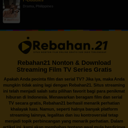
Drama
,
Philippines
Rebahan21 Nonton & Download
Streaming Film TV Series Gratis
Apakah Anda pecinta film dan serial TV? Jika iya, maka Anda
mungkin tidak asing lagi dengan
Rebahan21
. Situs streaming
ini telah menjadi salah satu pilihan favorit bagi para penikmat
hiburan di Indonesia. Menawarkan beragam film dan serial
TV secara gratis,
Rebahan21
berhasil menarik perhatian
khalayak luas. Namun, seperti halnya banyak platform
streaming lainnya, legalitas dan isu kontroversial tetap
menjadi topik perbincangan yang menarik perhatian. Dalam
artikel ini, kami akan membahas tentang awal mula berdirinya