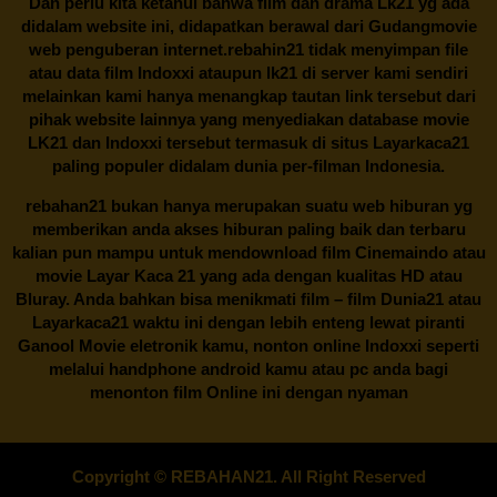
Dan perlu kita ketahui bahwa film dan drama
Lk21
yg ada
didalam website ini, didapatkan berawal dari Gudangmovie
web penguberan internet.
rebahin21
tidak menyimpan file
atau data film Indoxxi ataupun lk21 di server kami sendiri
melainkan kami hanya menangkap tautan link tersebut dari
pihak website lainnya yang menyediakan database movie
LK21
dan Indoxxi tersebut termasuk di situs
Layarkaca21
paling populer didalam dunia per-filman Indonesia.
rebahan21
bukan hanya merupakan suatu web hiburan yg
memberikan anda akses hiburan paling baik dan terbaru
kalian pun mampu untuk mendownload film Cinemaindo atau
movie Layar Kaca 21 yang ada dengan kualitas HD atau
Bluray. Anda bahkan bisa menikmati film – film
Dunia21
atau
Layarkaca21 waktu ini dengan lebih enteng lewat piranti
Ganool Movie eletronik kamu, nonton online Indoxxi seperti
melalui handphone android kamu atau pc anda bagi
menonton film Online ini dengan nyaman
Copyright © REBAHAN21. All Right Reserved