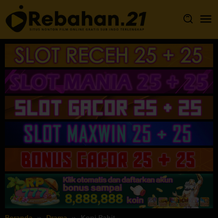
Loncat
ke
konten
Beranda
Drama
Kopi Pahit