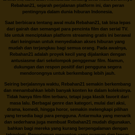
Rebahan21, sejarah perjalanan platform ini, dan peran
pentingnya dalam dunia hiburan Indonesia.
Saat berbicara tentang awal mula
Rebahan21
, tak bisa lepas
dari gairah dan semangat para pencinta film dan serial TV.
Ide untuk menciptakan platform streaming gratis ini berawal
dari keinginan untuk menyediakan akses hiburan yang
mudah dan terjangkau bagi semua orang. Pada awalnya,
Rebahan21 adalah proyek kecil yang dijalankan dengan
antusiasme dari sekelompok penggemar film. Namun,
dukungan dan respon positif dari pengguna segera
mendorongnya untuk berkembang lebih jauh.
Seiring berjalannya waktu,
Rebahan21
semakin berkembang
dan menambahkan lebih banyak konten ke dalam koleksinya.
Tidak hanya film-film terbaru, tetapi juga klasik favorit dari
masa lalu. Berbagai genre dan kategori, mulai dari aksi,
drama, komedi, hingga horor, semakin melengkapi pilihan
yang tersedia bagi para pengguna. Antarmuka yang menarik
dan sederhana juga membuat
Rebahan21
mudah digunakan,
bahkan bagi mereka yang kurang berpengalaman dengan
teknologi. Pengalaman menonton yang nyaman dan lancar