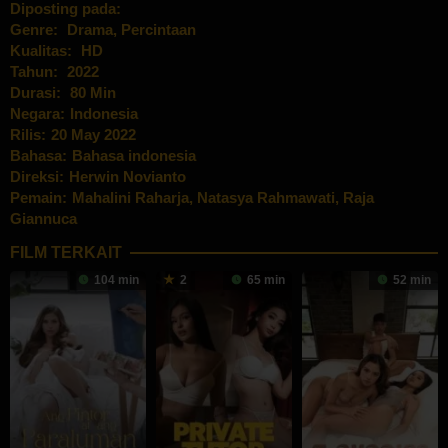
Diposting pada:
Genre:
Drama
,
Percintaan
Kualitas:
HD
Tahun:
2022
Durasi:
80 Min
Negara:
Indonesia
Rilis:
20 May 2022
Bahasa:
Bahasa indonesia
Direksi:
Herwin Novianto
Pemain:
Mahalini Raharja
,
Natasya Rahmawati
,
Raja
Giannuca
FILM TERKAIT
104 min
2
65 min
52 min