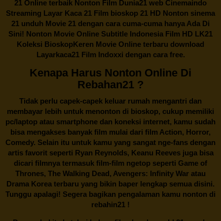
21 Online terbaik Nonton Film Dunia21 web Cinemaindo
Streaming Layar Kaca 21 Film bioskop 21 HD Nonton sinema
21 unduh Movie 21 dengan cara cuma-cuma hanya Ada Di
Sini! Nonton Movie Online Subtitle Indonesia Film HD LK21
Koleksi BioskopKeren Movie Online terbaru download
Layarkaca21 Film Indoxxi dengan cara free.
Kenapa Harus Nonton Online Di
Rebahan21 ?
Tidak perlu capek-capek keluar rumah mengantri dan
membayar lebih untuk menonton di bioskop, cukup memiliki
pc/laptop atau smartphone dan koneksi internet, kamu sudah
bisa mengakses banyak film mulai dari film Action, Horror,
Comedy. Selain itu untuk kamu yang sangat nge-fans dengan
artis favorit seperti Ryan Reynolds, Keanu Reeves juga bisa
dicari filmnya termasuk film-film ngetop seperti Game of
Thrones, The Walking Dead, Avengers: Infinity War atau
Drama Korea terbaru yang bikin baper lengkap semua disini.
Tunggu apalagi! Segera bagikan pengalaman kamu nonton di
rebahin21
!