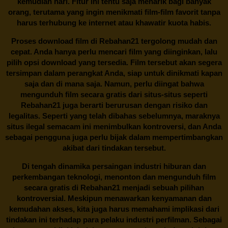
kemudian hari. Fitur ini tentu saja menarik bagi banyak
orang, terutama yang ingin menikmati film-film favorit tanpa
harus terhubung ke internet atau khawatir kuota habis.
Proses download film di
Rebahan21
tergolong mudah dan
cepat. Anda hanya perlu mencari film yang diinginkan, lalu
pilih opsi download yang tersedia. Film tersebut akan segera
tersimpan dalam perangkat Anda, siap untuk dinikmati kapan
saja dan di mana saja. Namun, perlu diingat bahwa
mengunduh film secara gratis dari situs-situs seperti
Rebahan21 juga berarti berurusan dengan risiko dan
legalitas. Seperti yang telah dibahas sebelumnya, maraknya
situs ilegal semacam ini menimbulkan kontroversi, dan Anda
sebagai pengguna juga perlu bijak dalam mempertimbangkan
akibat dari tindakan tersebut.
Di tengah dinamika persaingan industri hiburan dan
perkembangan teknologi, menonton dan mengunduh film
secara gratis di
Rebahan21
menjadi sebuah pilihan
kontroversial. Meskipun menawarkan kenyamanan dan
kemudahan akses, kita juga harus memahami implikasi dari
tindakan ini terhadap para pelaku industri perfilman. Sebagai