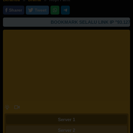
Sharer
Tweet
BOOKMARK SELALU LINK IP "93.127.167
Server 1
Server 2