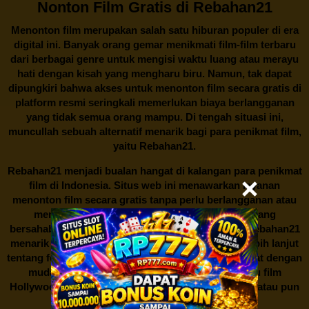
Nonton Film Gratis di Rebahan21
Menonton film merupakan salah satu hiburan populer di era
digital ini. Banyak orang gemar menikmati film-film terbaru
dari berbagai genre untuk mengisi waktu luang atau merayu
hati dengan kisah yang mengharu biru. Namun, tak dapat
dipungkiri bahwa akses untuk menonton film secara gratis di
platform resmi seringkali memerlukan biaya berlangganan
yang tidak semua orang mampu. Di tengah situasi ini,
muncullah sebuah alternatif menarik bagi para penikmat film,
yaitu
Rebahan21.
Rebahan21
menjadi bualan hangat di kalangan para penikmat
film di Indonesia. Situs web ini menawarkan layanan
menonton film secara gratis tanpa perlu berlangganan atau
membayar biaya tertentu. Dengan antarmuka yang
bersahabat dan koleksi film yang cukup lengkap,
Rebahan21
menarik minat banyak orang untuk mencari tahu lebih lanjut
tentang fenomena ini. Sebagai pengguna, Anda dapat dengan
mudah mencari film yang ingin ditonton, baik itu film
Hollywood terbaru, drama Korea yang sedang hits, atau pun
produksi film lokal dengan kualitas terbaik.