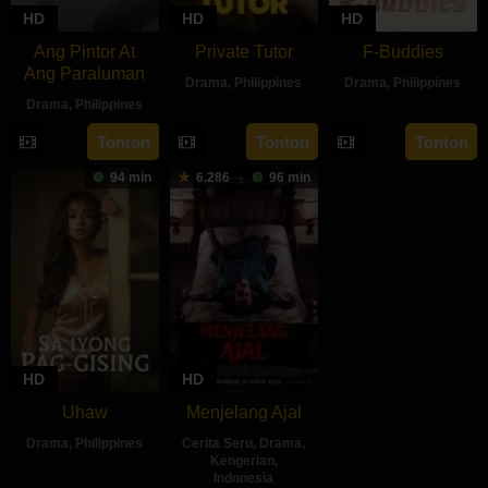
HD
HD
HD
Ang Pintor At
Private Tutor
F-Buddies
Ang Paraluman
Drama
,
Philippines
Drama
,
Philippines
Drama
,
Philippines
27
Ryan
3
JM
16
Marc
Aug
Evangelista
Sep
Nebres
Tonton
Tonton
Tonton
Aug
Misa
2024
2024
94 min
6.286
96 min
2024
HD
HD
Uhaw
Menjelang Ajal
Drama
,
Philippines
Cerita Seru
,
Drama
,
Kengerian
,
30
Bobby
Indonesia