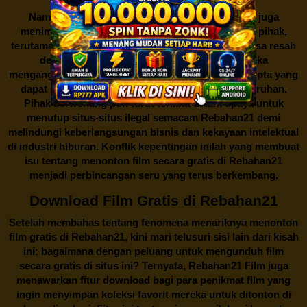
Namun, seperti halnya cerita manis,
Rebahan21
juga
menimbulkan kontroversi di industri film. Banyak pihak,
terutama produsen film dan pemilik hak cipta, merasa resah
dengan maraknya situs-situs seperti ini. Mereka
menganggapnya sebagai bentuk pelanggaran hak cipta yang
dapat merugikan industri perfilman secara keseluruhan.
Pihak berwenang pun turut terlibat dalam upaya untuk
menutup situs-situs ilegal semacam Rebahan21 demi
melindungi keberlangsungan bisnis dan kekayaan intelektual
di industri hiburan. Konflik kepentingan inilah yang membuat
isu tentang menonton film secara gratis di
Rebahan21
menjadi perbincangan seru yang terus berkembang.
Download Film Gratis di Rebahan21
Setelah membahas tentang fenomena menariknya menonton
film gratis di
Rebahan21
, kini mari telusuri sisi lain dari kisah
ini: bagaimana dengan peluang untuk mengunduh film
secara gratis di situs ini? Ternyata, Rebahan21 Film juga
menawarkan fitur download bagi para penikmat film yang
ingin menyimpan koleksi favorit mereka untuk ditonton di