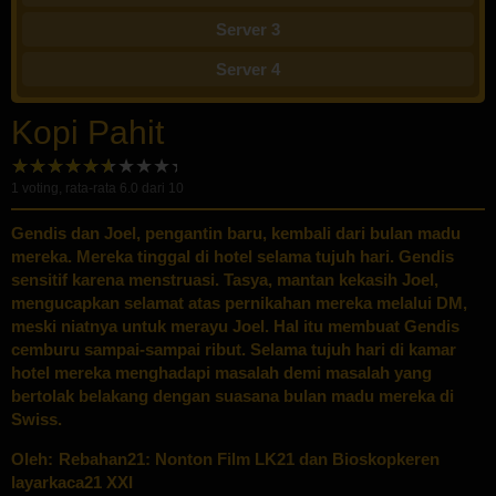
Server 3
Server 4
Kopi Pahit
1
voting, rata-rata
6.0
dari 10
Gendis dan Joel, pengantin baru, kembali dari bulan madu
mereka. Mereka tinggal di hotel selama tujuh hari. Gendis
sensitif karena menstruasi. Tasya, mantan kekasih Joel,
mengucapkan selamat atas pernikahan mereka melalui DM,
meski niatnya untuk merayu Joel. Hal itu membuat Gendis
cemburu sampai-sampai ribut. Selama tujuh hari di kamar
hotel mereka menghadapi masalah demi masalah yang
bertolak belakang dengan suasana bulan madu mereka di
Swiss.
Oleh:
Rebahan21: Nonton Film LK21 dan Bioskopkeren
layarkaca21 XXI