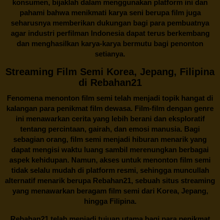
konsumen, bijaklah dalam menggunakan platform ini dan
pahami bahwa menikmati karya seni berupa film juga
seharusnya memberikan dukungan bagi para pembuatnya
agar industri perfilman Indonesia dapat terus berkembang
dan menghasilkan karya-karya bermutu bagi penonton
setianya.
Streaming Film Semi Korea, Jepang, Filipina
di Rebahan21
Fenomena menonton film semi telah menjadi topik hangat di
kalangan para penikmat film dewasa. Film-film dengan genre
ini menawarkan cerita yang lebih berani dan eksploratif
tentang percintaan, gairah, dan emosi manusia. Bagi
sebagian orang, film semi menjadi hiburan menarik yang
dapat mengisi waktu luang sambil merenungkan berbagai
aspek kehidupan. Namun, akses untuk menonton film semi
tidak selalu mudah di platform resmi, sehingga muncullah
alternatif menarik berupa
Rebahan21
, sebuah situs streaming
yang menawarkan beragam
film semi
dari Korea, Jepang,
hingga Filipina.
Rebahan21
telah menjadi tujuan utama bagi para penikmat