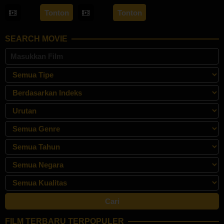
Aug
Bonifacio
30
Hadrah
Tonton
Tonton
2024
Apr
Daeng
2024
Ratu
SEARCH MOVIE
FILM TERBARU TERPOPULER