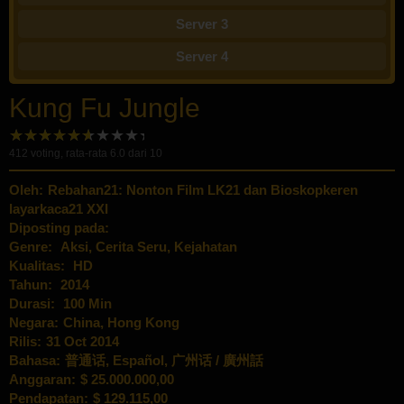
Server 3
Server 4
Kung Fu Jungle
412
voting, rata-rata
6.0
dari 10
Oleh:
Rebahan21: Nonton Film LK21 dan Bioskopkeren
layarkaca21 XXI
Diposting pada:
Genre:
Aksi
,
Cerita Seru
,
Kejahatan
Kualitas:
HD
Tahun:
2014
Durasi:
100 Min
Negara:
China
,
Hong Kong
Rilis:
31 Oct 2014
Bahasa:
普通话, Español, 广州话 / 廣州話
Anggaran:
$ 25.000.000,00
Pendapatan:
$ 129.115,00