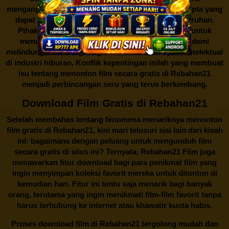
menganggapnya sebagai bentuk pelanggaran hak cipta yang
dapat merugikan industri perfilman secara keseluruhan.
Pihak berwenang pun turut terlibat dalam upaya untuk
menutup situs-situs ilegal semacam Rebahan21 demi
melindungi keberlangsungan bisnis dan kekayaan intelektual
di industri hiburan. Konflik kepentingan inilah yang membuat
isu tentang menonton film secara gratis di
Rebahan21
menjadi perbincangan seru yang terus berkembang.
Download Film Gratis di Rebahan21
Setelah membahas tentang fenomena menariknya menonton
film gratis di
Rebahan21
, kini mari telusuri sisi lain dari kisah
ini: bagaimana dengan peluang untuk mengunduh film
secara gratis di situs ini? Ternyata, Rebahan21 Film juga
menawarkan fitur download bagi para penikmat film yang
ingin menyimpan koleksi favorit mereka untuk ditonton di
kemudian hari. Fitur ini tentu saja menarik bagi banyak
orang, terutama yang ingin menikmati film-film favorit tanpa
harus terhubung ke internet atau khawatir kuota habis.
Proses download film di
Rebahan21
tergolong mudah dan