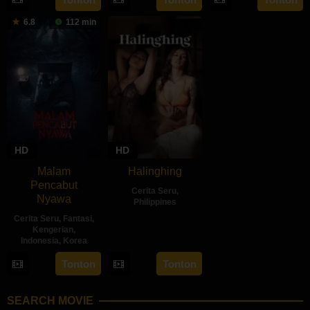
Feb
Gulardi
Apr
Daeng
Apr
Dae-
6.8
112 min
2024
2024
Ratu
2025
hee
HD
HD
Malam
Halinghing
Pencabut
Cerita Seru
,
Nyawa
Philippines
Cerita Seru
,
Fantasi
,
18
Jaque
Kengerian
,
Oct
Carlos
Indonesia
,
Korea
2024
22
Sidharta
Tonton
Tonton
May
Tata
2024
SEARCH MOVIE