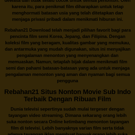
dewasa dan tidak selalu cocok untuk semua penonton. Oleh
karena itu, para penikmat film diharapkan untuk tetap
menghormati batasan usia yang telah ditetapkan dan
menjaga privasi pribadi dalam menikmati hiburan ini.
Rebahan21
Download telah menjadi pilihan favorit bagi para
pencinta
film semi Korea
, Jepang, dan Filipina. Dengan
koleksi film yang beragam, kualitas gambar yang memukau,
dan antarmuka yang mudah digunakan, situs ini menyajikan
pengalaman menonton yang menyenangkan dan
memuaskan. Namun, tetaplah bijak dalam menikmati film
semi dan pahami batasan-batasan yang ada untuk menjaga
pengalaman menonton yang aman dan nyaman bagi semua
pengguna
Rebahan21 Situs Nonton Movie Sub Indo
Terbaik Dengan Ribuan Film
Dunia televisi sepertinya sudah mulai tergeser dengan
tayangan video streaming. Dimana sekarang orang lebih
suka nonton secara Online ketimbang menonton tayangan
film di televisi. Lebih banyaknya varian film serta tidak
adanya tayangan iklan membuat banyak orang lebih suka