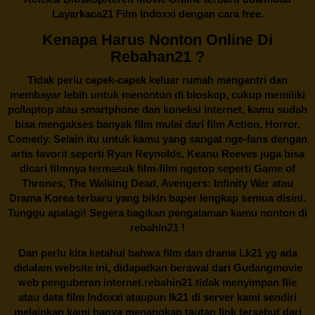
Layarkaca21 Film Indoxxi dengan cara free.
Kenapa Harus Nonton Online Di
Rebahan21 ?
Tidak perlu capek-capek keluar rumah mengantri dan
membayar lebih untuk menonton di bioskop, cukup memiliki
pc/laptop atau smartphone dan koneksi internet, kamu sudah
bisa mengakses banyak film mulai dari film Action, Horror,
Comedy. Selain itu untuk kamu yang sangat nge-fans dengan
artis favorit seperti Ryan Reynolds, Keanu Reeves juga bisa
dicari filmnya termasuk film-film ngetop seperti Game of
Thrones, The Walking Dead, Avengers: Infinity War atau
Drama Korea terbaru yang bikin baper lengkap semua disini.
Tunggu apalagi! Segera bagikan pengalaman kamu nonton di
rebahin21
!
Dan perlu kita ketahui bahwa film dan drama
Lk21
yg ada
didalam website ini, didapatkan berawal dari Gudangmovie
web penguberan internet.
rebahin21
tidak menyimpan file
atau data film Indoxxi ataupun lk21 di server kami sendiri
melainkan kami hanya menangkap tautan link tersebut dari