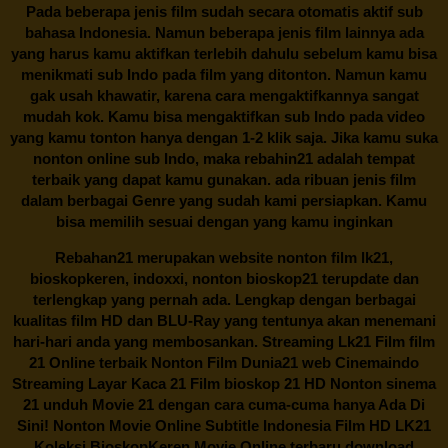
Pada beberapa jenis film sudah secara otomatis aktif sub
bahasa Indonesia. Namun beberapa jenis film lainnya ada
yang harus kamu aktifkan terlebih dahulu sebelum kamu bisa
menikmati sub Indo pada film yang ditonton. Namun kamu
gak usah khawatir, karena cara mengaktifkannya sangat
mudah kok. Kamu bisa mengaktifkan sub Indo pada video
yang kamu tonton hanya dengan 1-2 klik saja. Jika kamu suka
nonton online sub Indo, maka
rebahin21
adalah tempat
terbaik yang dapat kamu gunakan. ada ribuan jenis film
dalam berbagai Genre yang sudah kami persiapkan. Kamu
bisa memilih sesuai dengan yang kamu inginkan
Rebahan21
merupakan website nonton film lk21,
bioskopkeren, indoxxi, nonton bioskop21 terupdate dan
terlengkap yang pernah ada. Lengkap dengan berbagai
kualitas film HD dan BLU-Ray yang tentunya akan menemani
hari-hari anda yang membosankan. Streaming Lk21 Film film
21 Online terbaik Nonton Film Dunia21 web Cinemaindo
Streaming Layar Kaca 21 Film bioskop 21 HD Nonton sinema
21 unduh Movie 21 dengan cara cuma-cuma hanya Ada Di
Sini! Nonton Movie Online Subtitle Indonesia Film HD LK21
Koleksi BioskopKeren Movie Online terbaru download