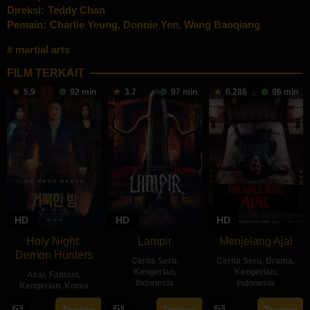
Direksi:
Teddy Chan
Pemain:
Charlie Yeung
,
Donnie Yen
,
Wang Baoqiang
martial arts
FILM TERKAIT
5.9
92 min
3.7
97 min
6.286
96 min
HD
HD
HD
Holy Night:
Lampir
Menjelang Ajal
Demon Hunters
Cerita Seru
,
Cerita Seru
,
Drama
,
Kengerian
,
Kengerian
,
Aksi
,
Fantasi
,
Indonesia
Indonesia
Kengerian
,
Korea
14
Kenny
30
Hadrah
30
Lim
Tonton
Tonton
Tonton