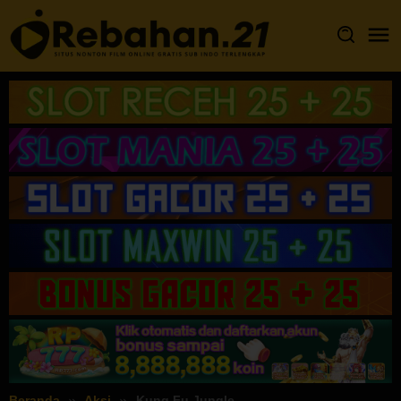
Loncat
ke
konten
Beranda
Aksi
Kung Fu Jungle