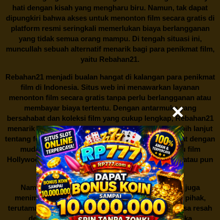
hati dengan kisah yang mengharu biru. Namun, tak dapat
dipungkiri bahwa akses untuk menonton film secara gratis di
platform resmi seringkali memerlukan biaya berlangganan
yang tidak semua orang mampu. Di tengah situasi ini,
muncullah sebuah alternatif menarik bagi para penikmat film,
yaitu
Rebahan21.
Rebahan21
menjadi bualan hangat di kalangan para penikmat
film di Indonesia. Situs web ini menawarkan layanan
menonton film secara gratis tanpa perlu berlangganan atau
membayar biaya tertentu. Dengan antarmuka yang
bersahabat dan koleksi film yang cukup lengkap,
Rebahan21
menarik minat banyak orang untuk mencari tahu lebih lanjut
tentang fenomena ini. Sebagai pengguna, Anda dapat dengan
mudah mencari film yang ingin ditonton, baik itu film
Hollywood terbaru, drama Korea yang sedang hits, atau pun
produksi film lokal dengan kualitas terbaik.
Namun, seperti halnya cerita manis,
Rebahan21
juga
menimbulkan kontroversi di industri film. Banyak pihak,
terutama produsen film dan pemilik hak cipta, merasa resah
dengan maraknya situs-situs seperti ini. Mereka