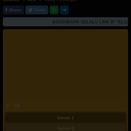
Sharer
Tweet
BOOKMARK SELALU LINK IP "93.127.16
Server 1
Server 2