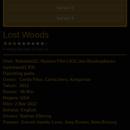
Server 3
Server 4
Lost Woods
6
voting, rata-rata
3.0
dari 10
Oleh:
Rebahan21: Nonton Film LK21 dan Bioskopkeren
layarkaca21 XXI
Diposting pada:
Genre:
Cerita Fiksi
,
Cerita Seru
,
Kengerian
Tahun:
2012
Durasi:
86 Min
Negara:
USA
Rilis:
2 Mar 2012
Bahasa:
English
Direksi:
Nathan Ellering
Pemain:
Garrett Vander Leun
,
Joey Brown
,
Nina Brissey