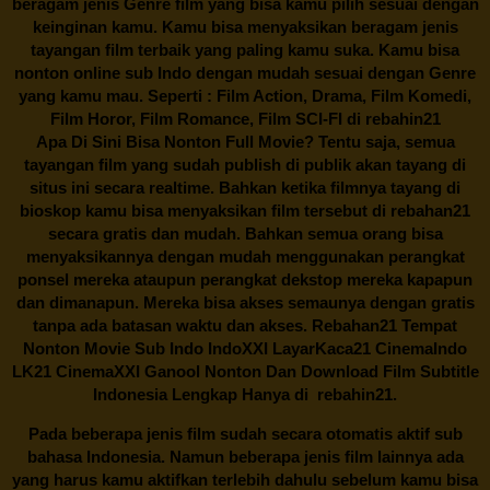
beragam jenis Genre film yang bisa kamu pilih sesuai dengan
keinginan kamu. Kamu bisa menyaksikan beragam jenis
tayangan film terbaik yang paling kamu suka. Kamu bisa
nonton online sub Indo dengan mudah sesuai dengan Genre
yang kamu mau. Seperti : Film Action, Drama, Film Komedi,
Film Horor, Film Romance, Film SCI-FI di
rebahin21
Apa Di Sini Bisa Nonton Full Movie? Tentu saja, semua
tayangan film yang sudah publish di publik akan tayang di
situs ini secara realtime. Bahkan ketika filmnya tayang di
bioskop kamu bisa menyaksikan film tersebut di
rebahan21
secara gratis dan mudah. Bahkan semua orang bisa
menyaksikannya dengan mudah menggunakan perangkat
ponsel mereka ataupun perangkat dekstop mereka kapapun
dan dimanapun. Mereka bisa akses semaunya dengan gratis
tanpa ada batasan waktu dan akses.
Rebahan21
Tempat
Nonton Movie Sub Indo IndoXXI LayarKaca21 CinemaIndo
LK21 CinemaXXI Ganool Nonton Dan Download Film Subtitle
Indonesia Lengkap Hanya di
rebahin21.
Pada beberapa jenis film sudah secara otomatis aktif sub
bahasa Indonesia. Namun beberapa jenis film lainnya ada
yang harus kamu aktifkan terlebih dahulu sebelum kamu bisa