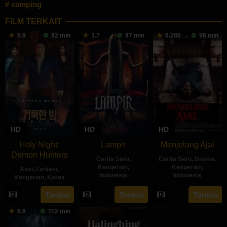
camping
FILM TERKAIT
5.9
92 min
3.7
97 min
6.286
96 min
HD
HD
HD
Holy Night:
Lampir
Menjelang Ajal
Demon Hunters
Cerita Seru
,
Cerita Seru
,
Drama
,
Kengerian
,
Kengerian
,
Aksi
,
Fantasi
,
Indonesia
Indonesia
Kengerian
,
Korea
14
Kenny
30
Hadrah
30
Lim
Tonton
Tonton
Tonton
Feb
Gulardi
Apr
Daeng
Apr
Dae-
6.8
112 min
2024
2024
Ratu
2025
hee