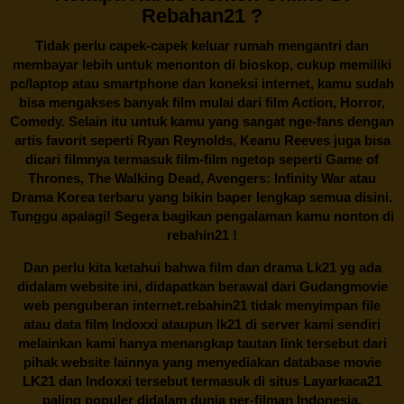
Rebahan21 ?
Tidak perlu capek-capek keluar rumah mengantri dan
membayar lebih untuk menonton di bioskop, cukup memiliki
pc/laptop atau smartphone dan koneksi internet, kamu sudah
bisa mengakses banyak film mulai dari film Action, Horror,
Comedy. Selain itu untuk kamu yang sangat nge-fans dengan
artis favorit seperti Ryan Reynolds, Keanu Reeves juga bisa
dicari filmnya termasuk film-film ngetop seperti Game of
Thrones, The Walking Dead, Avengers: Infinity War atau
Drama Korea terbaru yang bikin baper lengkap semua disini.
Tunggu apalagi! Segera bagikan pengalaman kamu nonton di
rebahin21
!
Dan perlu kita ketahui bahwa film dan drama
Lk21
yg ada
didalam website ini, didapatkan berawal dari Gudangmovie
web penguberan internet.
rebahin21
tidak menyimpan file
atau data film Indoxxi ataupun lk21 di server kami sendiri
melainkan kami hanya menangkap tautan link tersebut dari
pihak website lainnya yang menyediakan database movie
LK21
dan Indoxxi tersebut termasuk di situs
Layarkaca21
paling populer didalam dunia per-filman Indonesia.