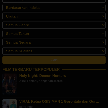
FILM TERBARU TERPOPULER
Holy Night: Demon Hunters
Aksi
,
Fantasi
,
Kengerian
,
Korea
VIRAL Ketua OSIS MAN 1 Gorontalo dan Gur…
semi indo
,