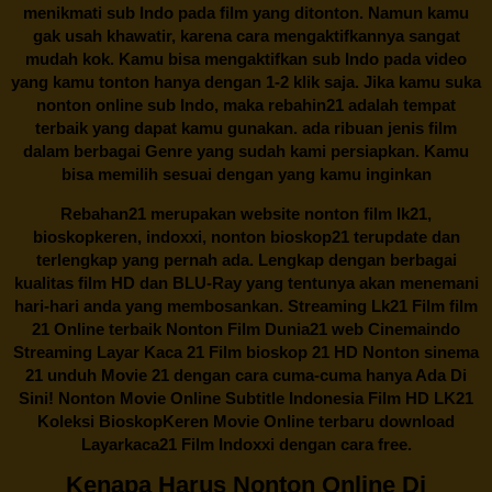
menikmati sub Indo pada film yang ditonton. Namun kamu
gak usah khawatir, karena cara mengaktifkannya sangat
mudah kok. Kamu bisa mengaktifkan sub Indo pada video
yang kamu tonton hanya dengan 1-2 klik saja. Jika kamu suka
nonton online sub Indo, maka
rebahin21
adalah tempat
terbaik yang dapat kamu gunakan. ada ribuan jenis film
dalam berbagai Genre yang sudah kami persiapkan. Kamu
bisa memilih sesuai dengan yang kamu inginkan
Rebahan21
merupakan website nonton film lk21,
bioskopkeren, indoxxi, nonton bioskop21 terupdate dan
terlengkap yang pernah ada. Lengkap dengan berbagai
kualitas film HD dan BLU-Ray yang tentunya akan menemani
hari-hari anda yang membosankan. Streaming Lk21 Film film
21 Online terbaik Nonton Film Dunia21 web Cinemaindo
Streaming Layar Kaca 21 Film bioskop 21 HD Nonton sinema
21 unduh Movie 21 dengan cara cuma-cuma hanya Ada Di
Sini! Nonton Movie Online Subtitle Indonesia Film HD LK21
Koleksi BioskopKeren Movie Online terbaru download
Layarkaca21 Film Indoxxi dengan cara free.
Kenapa Harus Nonton Online Di