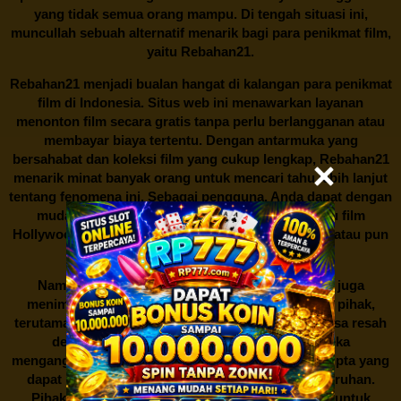
yang tidak semua orang mampu. Di tengah situasi ini,
muncullah sebuah alternatif menarik bagi para penikmat film,
yaitu
Rebahan21.
Rebahan21
menjadi bualan hangat di kalangan para penikmat
film di Indonesia. Situs web ini menawarkan layanan
menonton film secara gratis tanpa perlu berlangganan atau
membayar biaya tertentu. Dengan antarmuka yang
bersahabat dan koleksi film yang cukup lengkap,
Rebahan21
menarik minat banyak orang untuk mencari tahu lebih lanjut
tentang fenomena ini. Sebagai pengguna, Anda dapat dengan
mudah mencari film yang ingin ditonton, baik itu film
Hollywood terbaru, drama Korea yang sedang hits, atau pun
produksi film lokal dengan kualitas terbaik.
Namun, seperti halnya cerita manis,
Rebahan21
juga
menimbulkan kontroversi di industri film. Banyak pihak,
terutama produsen film dan pemilik hak cipta, merasa resah
dengan maraknya situs-situs seperti ini. Mereka
menganggapnya sebagai bentuk pelanggaran hak cipta yang
dapat merugikan industri perfilman secara keseluruhan.
Pihak berwenang pun turut terlibat dalam upaya untuk