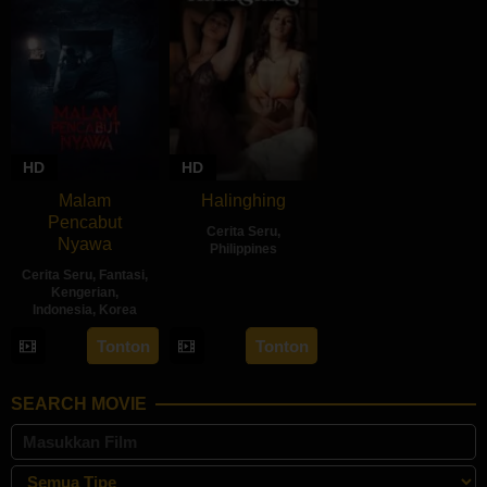
HD
HD
Malam
Halinghing
Pencabut
Cerita Seru
,
Nyawa
Philippines
Cerita Seru
,
Fantasi
,
18
Jaque
Kengerian
,
Oct
Carlos
Indonesia
,
Korea
2024
22
Sidharta
Tonton
Tonton
May
Tata
2024
SEARCH MOVIE