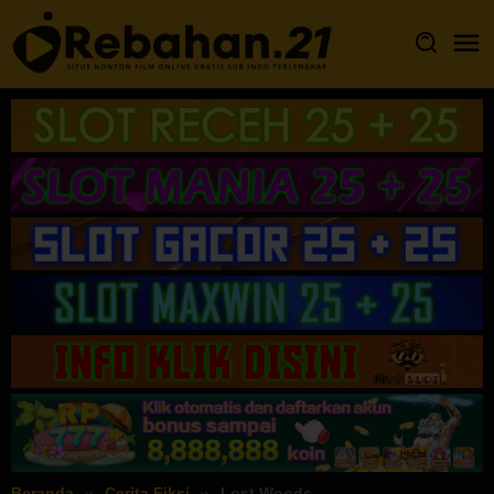
Loncat
ke
konten
Beranda
Cerita Fiksi
Lost Woods