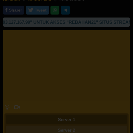
Sharer
Tweet
127.167.99" UNTUK AKSES "REBAHAN21" SITUS STREAMING
Server 1
Server 2