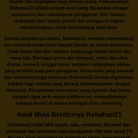
mudah dan terjangkau bagi semua orang. Pada awalnya,
Rebahan21 adalah proyek kecil yang dijalankan dengan
antusiasme dari sekelompok penggemar film. Namun,
dukungan dan respon positif dari pengguna segera
mendorongnya untuk berkembang lebih jauh.
Seiring berjalannya waktu,
Rebahan21
semakin berkembang
dan menambahkan lebih banyak konten ke dalam koleksinya.
Tidak hanya film-film terbaru, tetapi juga klasik favorit dari
masa lalu. Berbagai genre dan kategori, mulai dari aksi,
drama, komedi, hingga horor, semakin melengkapi pilihan
yang tersedia bagi para pengguna. Antarmuka yang menarik
dan sederhana juga membuat
Rebahan21
mudah digunakan,
bahkan bagi mereka yang kurang berpengalaman dengan
teknologi. Pengalaman menonton yang nyaman dan lancar
menjadi daya tarik utama platform ini, menjadikannya
sebagai favorit di antara berbagai situs streaming.
Awal Mula Berdirinya Rebahan21
Rebahan21
tidak lahir begitu saja, melainkan berawal dari
semangat dan kecintaan para penggemar film dan serial TV.
Mereka ingin memberikan kontribusi dalam menyediakan