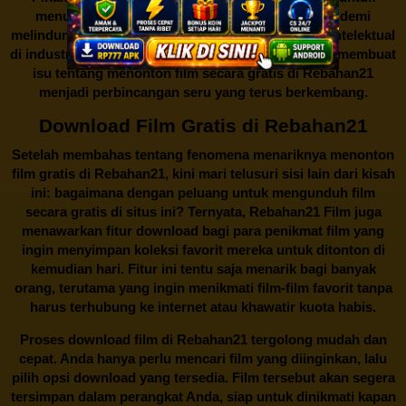
menutup situs-situs ilegal semacam Rebahan21 demi
melindungi keberlangsungan bisnis dan kekayaan intelektual
di industri hiburan. Konflik kepentingan inilah yang membuat
isu tentang menonton film secara gratis di
Rebahan21
menjadi perbincangan seru yang terus berkembang.
Download Film Gratis di Rebahan21
Setelah membahas tentang fenomena menariknya menonton
film gratis di
Rebahan21
, kini mari telusuri sisi lain dari kisah
ini: bagaimana dengan peluang untuk mengunduh film
secara gratis di situs ini? Ternyata, Rebahan21 Film juga
menawarkan fitur download bagi para penikmat film yang
ingin menyimpan koleksi favorit mereka untuk ditonton di
kemudian hari. Fitur ini tentu saja menarik bagi banyak
orang, terutama yang ingin menikmati film-film favorit tanpa
harus terhubung ke internet atau khawatir kuota habis.
Proses download film di
Rebahan21
tergolong mudah dan
cepat. Anda hanya perlu mencari film yang diinginkan, lalu
pilih opsi download yang tersedia. Film tersebut akan segera
tersimpan dalam perangkat Anda, siap untuk dinikmati kapan