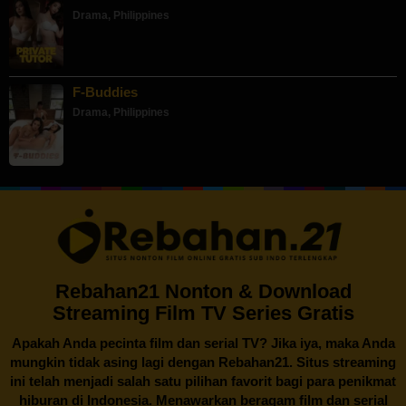
Drama
,
Philippines
F-Buddies
Drama
,
Philippines
Rebahan21 Nonton & Download
Streaming Film TV Series Gratis
Apakah Anda pecinta film dan serial TV? Jika iya, maka Anda
mungkin tidak asing lagi dengan
Rebahan21
. Situs streaming
ini telah menjadi salah satu pilihan favorit bagi para penikmat
hiburan di Indonesia. Menawarkan beragam film dan serial