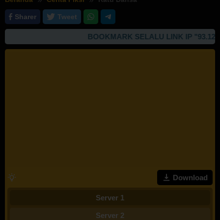
Sharer
Tweet
BOOKMARK SELALU LINK IP "93.127.16
Download
Server 1
Server 2