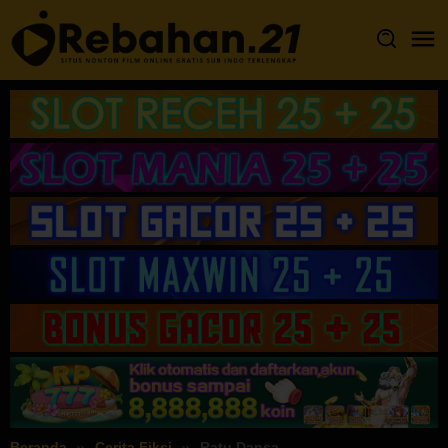
Loncat
ke
konten
Beranda
Cerita Fiksi
Ratu Dansa