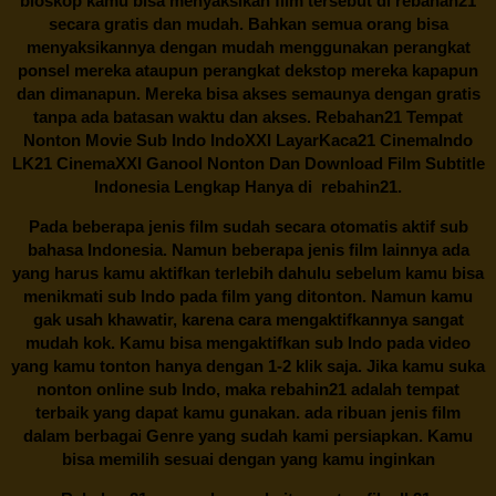
bioskop kamu bisa menyaksikan film tersebut di
rebahan21
secara gratis dan mudah. Bahkan semua orang bisa
menyaksikannya dengan mudah menggunakan perangkat
ponsel mereka ataupun perangkat dekstop mereka kapapun
dan dimanapun. Mereka bisa akses semaunya dengan gratis
tanpa ada batasan waktu dan akses.
Rebahan21
Tempat
Nonton Movie Sub Indo IndoXXI LayarKaca21 CinemaIndo
LK21 CinemaXXI Ganool Nonton Dan Download Film Subtitle
Indonesia Lengkap Hanya di
rebahin21.
Pada beberapa jenis film sudah secara otomatis aktif sub
bahasa Indonesia. Namun beberapa jenis film lainnya ada
yang harus kamu aktifkan terlebih dahulu sebelum kamu bisa
menikmati sub Indo pada film yang ditonton. Namun kamu
gak usah khawatir, karena cara mengaktifkannya sangat
mudah kok. Kamu bisa mengaktifkan sub Indo pada video
yang kamu tonton hanya dengan 1-2 klik saja. Jika kamu suka
nonton online sub Indo, maka
rebahin21
adalah tempat
terbaik yang dapat kamu gunakan. ada ribuan jenis film
dalam berbagai Genre yang sudah kami persiapkan. Kamu
bisa memilih sesuai dengan yang kamu inginkan