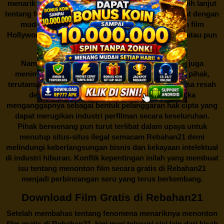
menarik minat banyak orang untuk mencari tahu lebih lanjut
tentang fenomena ini. Sebagai pengguna, Anda dapat dengan
mudah mencari film yang ingin ditonton, baik itu film
Hollywood terbaru, drama Korea yang sedang hits, atau pun
produksi film lokal dengan kualitas terbaik.
Namun, seperti halnya cerita manis,
Rebahan21
juga
menimbulkan kontroversi di industri film. Banyak pihak,
terutama produsen film dan pemilik hak cipta, merasa resah
dengan maraknya situs-situs seperti ini. Mereka
menganggapnya sebagai bentuk pelanggaran hak cipta yang
dapat merugikan industri perfilman secara keseluruhan.
Pihak berwenang pun turut terlibat dalam upaya untuk
menutup situs-situs ilegal semacam Rebahan21 demi
melindungi keberlangsungan bisnis dan kekayaan intelektual
di industri hiburan. Konflik kepentingan inilah yang membuat
isu tentang menonton film secara gratis di
Rebahan21
menjadi perbincangan seru yang terus berkembang.
Download Film Gratis di Rebahan21
Setelah membahas tentang fenomena menariknya menonton
film gratis di
Rebahan21
, kini mari telusuri sisi lain dari kisah