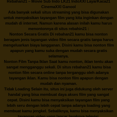
Rebahan21
– Movie Sub Indo LK21 IndoXXI LayarKaca21
CinemaXXI Ganool
Ada banyak sekali situs streaming yang bisa digunakan
untuk menyaksikan tayangan film yang kita inginkan dengan
mudah di internet. Namun karena alasan inilah kamu harus
menontonnya di situs rebahin21 :
Nonton Secara Gratis Di
rebahan21
kamu bisa nonton
beragam jenis tayangan video film secara gratis tanpa harus
mengeluarkan biaya langganan. Disini kamu bisa nonton film
apapun yang kamu suka dengan mudah secara gratis
selamanya.
Nonton Film Tanpa Iklan Saat kamu nonton, iklan tentu akan
sangat mengganggu sekali. Di situs
rebahan21
kamu bisa
nonton film secara online tanpa terganggu oleh adanya
tayangan iklan. Kamu bisa nonton film apapun dengan
mudah dan nyaman.
Tidak Loading Selain itu, situs ini juga didukung oleh server
handal yang bisa membuat daya akses film yang sangat
cepat. Disini kamu bisa menyaksikan tayangan film yang
lebih seru dengan lebih cepat tanpa adanya loading yang
membuat kamu jengkel. Sebaliknya, kamu bisa menyaksikan
tayangan video yang lancar layaknya televisi.