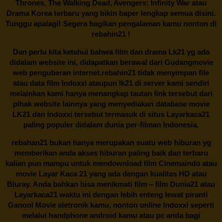
Thrones, The Walking Dead, Avengers: Infinity War atau
Drama Korea terbaru yang bikin baper lengkap semua disini.
Tunggu apalagi! Segera bagikan pengalaman kamu nonton di
rebahin21
!
Dan perlu kita ketahui bahwa film dan drama
Lk21
yg ada
didalam website ini, didapatkan berawal dari Gudangmovie
web penguberan internet.
rebahin21
tidak menyimpan file
atau data film Indoxxi ataupun lk21 di server kami sendiri
melainkan kami hanya menangkap tautan link tersebut dari
pihak website lainnya yang menyediakan database movie
LK21
dan Indoxxi tersebut termasuk di situs
Layarkaca21
paling populer didalam dunia per-filman Indonesia.
rebahan21
bukan hanya merupakan suatu web hiburan yg
memberikan anda akses hiburan paling baik dan terbaru
kalian pun mampu untuk mendownload film Cinemaindo atau
movie Layar Kaca 21 yang ada dengan kualitas HD atau
Bluray. Anda bahkan bisa menikmati film – film
Dunia21
atau
Layarkaca21 waktu ini dengan lebih enteng lewat piranti
Ganool Movie eletronik kamu, nonton online Indoxxi seperti
melalui handphone android kamu atau pc anda bagi