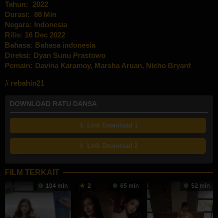
Tahun:
2022
Durasi:
88 Min
Negara:
Indonesia
Rilis:
16 Dec 2022
Bahasa:
Bahasa indonesia
Direksi:
Dyan Sunu Prastowo
Pemain:
Davina Karamoy
,
Marsha Aruan
,
Nicho Bryant
rebahin21
DOWNLOAD RATU DANSA
Link Download 1
Link Download 2
FILM TERKAIT
104 min
2
65 min
52 min