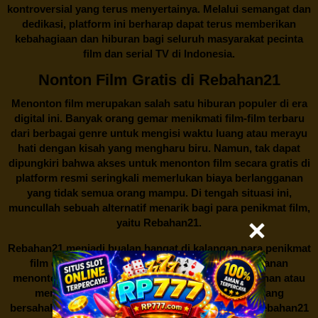
kontroversial yang terus menyertainya. Melalui semangat dan
dedikasi, platform ini berharap dapat terus memberikan
kebahagiaan dan hiburan bagi seluruh masyarakat pecinta
film dan serial TV di Indonesia.
Nonton Film Gratis di Rebahan21
Menonton film merupakan salah satu hiburan populer di era
digital ini. Banyak orang gemar menikmati film-film terbaru
dari berbagai genre untuk mengisi waktu luang atau merayu
hati dengan kisah yang mengharu biru. Namun, tak dapat
dipungkiri bahwa akses untuk menonton film secara gratis di
platform resmi seringkali memerlukan biaya berlangganan
yang tidak semua orang mampu. Di tengah situasi ini,
muncullah sebuah alternatif menarik bagi para penikmat film,
yaitu
Rebahan21.
Rebahan21
menjadi bualan hangat di kalangan para penikmat
film di Indonesia. Situs web ini menawarkan layanan
menonton film secara gratis tanpa perlu berlangganan atau
membayar biaya tertentu. Dengan antarmuka yang
bersahabat dan koleksi film yang cukup lengkap,
Rebahan21