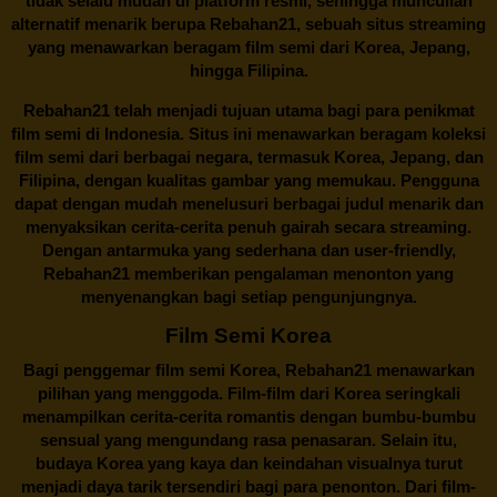
tidak selalu mudah di platform resmi, sehingga muncullah
alternatif menarik berupa
Rebahan21
, sebuah situs streaming
yang menawarkan beragam
film semi
dari Korea, Jepang,
hingga Filipina.
Rebahan21
telah menjadi tujuan utama bagi para penikmat
film semi di Indonesia. Situs ini menawarkan beragam koleksi
film semi dari berbagai negara, termasuk Korea, Jepang, dan
Filipina, dengan kualitas gambar yang memukau. Pengguna
dapat dengan mudah menelusuri berbagai judul menarik dan
menyaksikan cerita-cerita penuh gairah secara streaming.
Dengan antarmuka yang sederhana dan user-friendly,
Rebahan21 memberikan pengalaman menonton yang
menyenangkan bagi setiap pengunjungnya.
Film Semi Korea
Bagi penggemar film semi Korea,
Rebahan21
menawarkan
pilihan yang menggoda. Film-film dari Korea seringkali
menampilkan cerita-cerita romantis dengan bumbu-bumbu
sensual yang mengundang rasa penasaran. Selain itu,
budaya Korea yang kaya dan keindahan visualnya turut
menjadi daya tarik tersendiri bagi para penonton. Dari film-