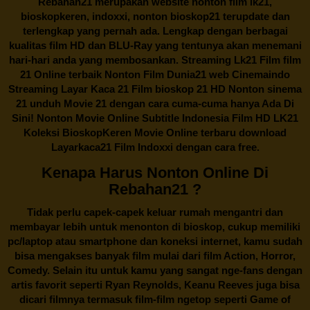
Rebahan21
merupakan website nonton film lk21,
bioskopkeren, indoxxi, nonton bioskop21 terupdate dan
terlengkap yang pernah ada. Lengkap dengan berbagai
kualitas film HD dan BLU-Ray yang tentunya akan menemani
hari-hari anda yang membosankan. Streaming Lk21 Film film
21 Online terbaik Nonton Film Dunia21 web Cinemaindo
Streaming Layar Kaca 21 Film bioskop 21 HD Nonton sinema
21 unduh Movie 21 dengan cara cuma-cuma hanya Ada Di
Sini! Nonton Movie Online Subtitle Indonesia Film HD LK21
Koleksi BioskopKeren Movie Online terbaru download
Layarkaca21 Film Indoxxi dengan cara free.
Kenapa Harus Nonton Online Di
Rebahan21 ?
Tidak perlu capek-capek keluar rumah mengantri dan
membayar lebih untuk menonton di bioskop, cukup memiliki
pc/laptop atau smartphone dan koneksi internet, kamu sudah
bisa mengakses banyak film mulai dari film Action, Horror,
Comedy. Selain itu untuk kamu yang sangat nge-fans dengan
artis favorit seperti Ryan Reynolds, Keanu Reeves juga bisa
dicari filmnya termasuk film-film ngetop seperti Game of