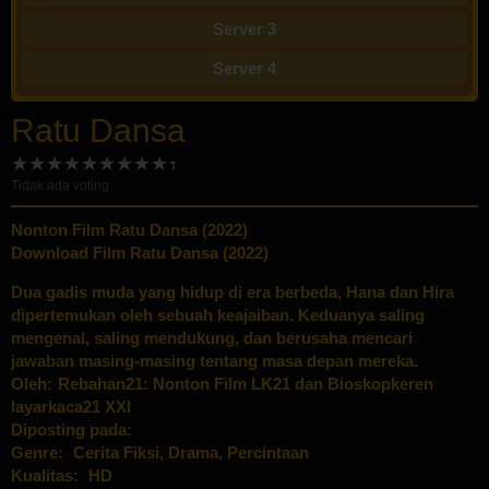
Server 3
Server 4
Ratu Dansa
Tidak ada voting
Nonton Film Ratu Dansa (2022)
Download Film Ratu Dansa (2022)
Dua gadis muda yang hidup di era berbeda, Hana dan Hira
dipertemukan oleh sebuah keajaiban. Keduanya saling
mengenal, saling mendukung, dan berusaha mencari
jawaban masing-masing tentang masa depan mereka.
Oleh:
Rebahan21: Nonton Film LK21 dan Bioskopkeren
layarkaca21 XXI
Diposting pada:
Genre:
Cerita Fiksi
,
Drama
,
Percintaan
Kualitas:
HD