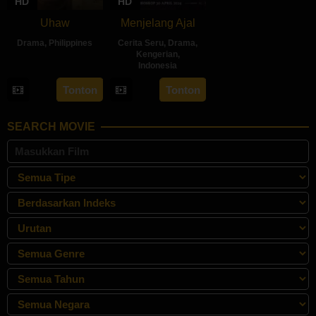
HD
HD
Uhaw
Menjelang Ajal
Drama
,
Philippines
Cerita Seru
,
Drama
,
Kengerian
,
30
Bobby
Indonesia
Aug
Bonifacio
30
Hadrah
Tonton
Tonton
2024
Apr
Daeng
2024
Ratu
SEARCH MOVIE