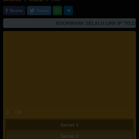
Sharer
Tweet
BOOKMARK SELALU LINK IP "93.127.16
Server 1
Server 2