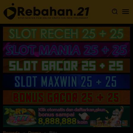
Loncat
ke
konten
Beranda
Drama
Rita