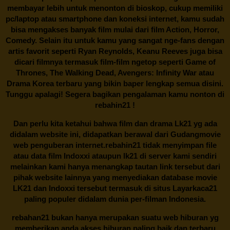
membayar lebih untuk menonton di bioskop, cukup memiliki
pc/laptop atau smartphone dan koneksi internet, kamu sudah
bisa mengakses banyak film mulai dari film Action, Horror,
Comedy. Selain itu untuk kamu yang sangat nge-fans dengan
artis favorit seperti Ryan Reynolds, Keanu Reeves juga bisa
dicari filmnya termasuk film-film ngetop seperti Game of
Thrones, The Walking Dead, Avengers: Infinity War atau
Drama Korea terbaru yang bikin baper lengkap semua disini.
Tunggu apalagi! Segera bagikan pengalaman kamu nonton di
rebahin21
!
Dan perlu kita ketahui bahwa film dan drama
Lk21
yg ada
didalam website ini, didapatkan berawal dari Gudangmovie
web penguberan internet.
rebahin21
tidak menyimpan file
atau data film Indoxxi ataupun lk21 di server kami sendiri
melainkan kami hanya menangkap tautan link tersebut dari
pihak website lainnya yang menyediakan database movie
LK21
dan Indoxxi tersebut termasuk di situs
Layarkaca21
paling populer didalam dunia per-filman Indonesia.
rebahan21
bukan hanya merupakan suatu web hiburan yg
memberikan anda akses hiburan paling baik dan terbaru