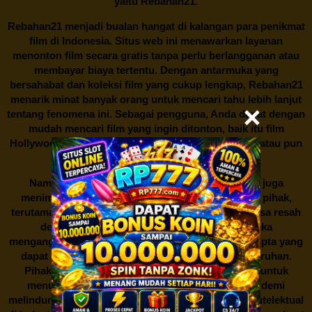
yaitu
Rebahan21.
Rebahan21
menjadi bualan hangat di kalangan para penikmat
film di Indonesia. Situs web ini menawarkan layanan
menonton film secara gratis tanpa perlu berlangganan atau
membayar biaya tertentu. Dengan antarmuka yang
bersahabat dan koleksi film yang cukup lengkap,
Rebahan21
menarik minat banyak orang untuk mencari tahu lebih lanjut
tentang fenomena ini. Sebagai pengguna, Anda dapat dengan
mudah mencari film yang ingin ditonton, baik itu film
Hollywood terbaru, drama Korea yang sedang hits, atau pun
produksi film lokal dengan kualitas terbaik.
Namun, seperti halnya cerita manis,
Rebahan21
juga
menimbulkan kontroversi di industri film. Banyak pihak,
terutama produsen film dan pemilik hak cipta, merasa resah
dengan maraknya situs-situs seperti ini. Mereka
menganggapnya sebagai bentuk pelanggaran hak cipta yang
dapat merugikan industri perfilman secara keseluruhan.
Pihak berwenang pun turut terlibat dalam upaya untuk
menutup situs-situs ilegal semacam Rebahan21 demi
melindungi keberlangsungan bisnis dan kekayaan intelektual