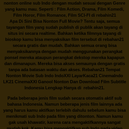
nonton online sub Indo dengan mudah sesuai dengan Genre
yang kamu mau. Seperti : Film Action, Drama, Film Komedi,
Film Horor, Film Romance, Film SCI-FI di
rebahin21
Apa Di Sini Bisa Nonton Full Movie? Tentu saja, semua
tayangan film yang sudah publish di publik akan tayang di
situs ini secara realtime. Bahkan ketika filmnya tayang di
bioskop kamu bisa menyaksikan film tersebut di
rebahan21
secara gratis dan mudah. Bahkan semua orang bisa
menyaksikannya dengan mudah menggunakan perangkat
ponsel mereka ataupun perangkat dekstop mereka kapapun
dan dimanapun. Mereka bisa akses semaunya dengan gratis
tanpa ada batasan waktu dan akses.
Rebahan21
Tempat
Nonton Movie Sub Indo IndoXXI LayarKaca21 CinemaIndo
LK21 CinemaXXI Ganool Nonton Dan Download Film Subtitle
Indonesia Lengkap Hanya di
rebahin21.
Pada beberapa jenis film sudah secara otomatis aktif sub
bahasa Indonesia. Namun beberapa jenis film lainnya ada
yang harus kamu aktifkan terlebih dahulu sebelum kamu bisa
menikmati sub Indo pada film yang ditonton. Namun kamu
gak usah khawatir, karena cara mengaktifkannya sangat
mudah kok. Kamu bisa mengaktifkan sub Indo pada video