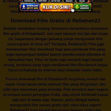
di industri hiburan. Konflik kepentingan inilah yang membuat
isu tentang menonton film secara gratis di
Rebahan21
menjadi perbincangan seru yang terus berkembang.
Download Film Gratis di Rebahan21
Setelah membahas tentang fenomena menariknya menonton
film gratis di
Rebahan21
, kini mari telusuri sisi lain dari kisah
ini: bagaimana dengan peluang untuk mengunduh film
secara gratis di situs ini? Ternyata, Rebahan21 Film juga
menawarkan fitur download bagi para penikmat film yang
ingin menyimpan koleksi favorit mereka untuk ditonton di
kemudian hari. Fitur ini tentu saja menarik bagi banyak
orang, terutama yang ingin menikmati film-film favorit tanpa
harus terhubung ke internet atau khawatir kuota habis.
Proses download film di
Rebahan21
tergolong mudah dan
cepat. Anda hanya perlu mencari film yang diinginkan, lalu
pilih opsi download yang tersedia. Film tersebut akan segera
tersimpan dalam perangkat Anda, siap untuk dinikmati kapan
saja dan di mana saja. Namun, perlu diingat bahwa
mengunduh film secara gratis dari situs-situs seperti
Rebahan21 juga berarti berurusan dengan risiko dan