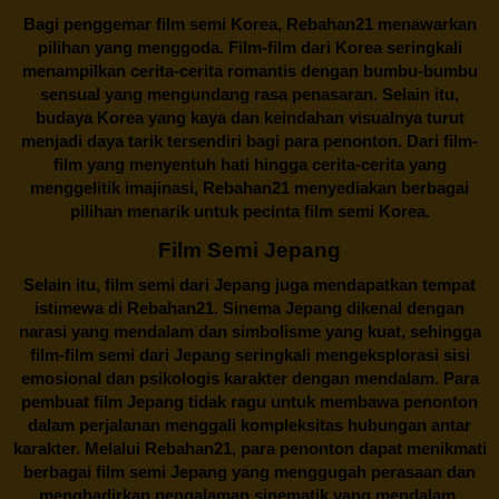
Bagi penggemar film semi Korea,
Rebahan21
menawarkan
pilihan yang menggoda. Film-film dari Korea seringkali
menampilkan cerita-cerita romantis dengan bumbu-bumbu
sensual yang mengundang rasa penasaran. Selain itu,
budaya Korea yang kaya dan keindahan visualnya turut
menjadi daya tarik tersendiri bagi para penonton. Dari film-
film yang menyentuh hati hingga cerita-cerita yang
menggelitik imajinasi,
Rebahan21
menyediakan berbagai
pilihan menarik untuk pecinta film semi Korea.
Film Semi Jepang
Selain itu,
film semi dari Jepang
juga mendapatkan tempat
istimewa di Rebahan21. Sinema Jepang dikenal dengan
narasi yang mendalam dan simbolisme yang kuat, sehingga
film-film semi dari Jepang seringkali mengeksplorasi sisi
emosional dan psikologis karakter dengan mendalam. Para
pembuat film Jepang tidak ragu untuk membawa penonton
dalam perjalanan menggali kompleksitas hubungan antar
karakter. Melalui
Rebahan21
, para penonton dapat menikmati
berbagai
film semi Jepang
yang menggugah perasaan dan
menghadirkan pengalaman sinematik yang mendalam.