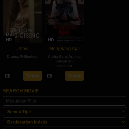
HD
HD
Uhaw
Menjelang Ajal
Drama
,
Philippines
Cerita Seru
,
Drama
,
Kengerian
,
30
Bobby
Indonesia
Aug
Bonifacio
30
Hadrah
Tonton
Tonton
2024
Apr
Daeng
2024
Ratu
SEARCH MOVIE