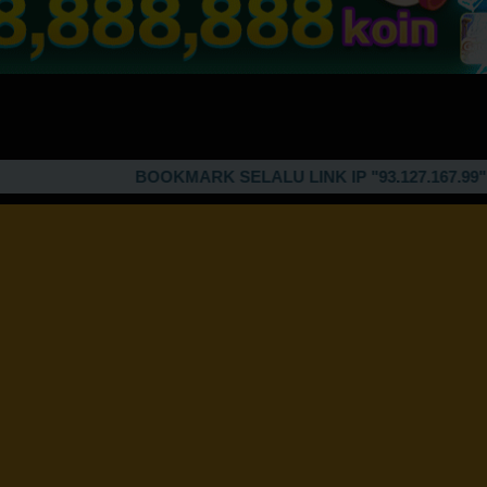
BOOKMARK SELALU LINK IP "93.127.167.99" UNTU