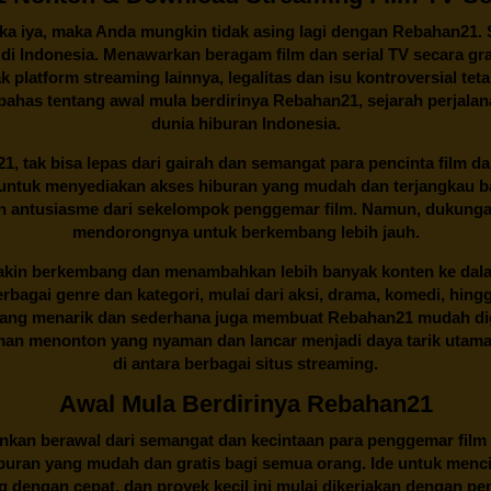
ika iya, maka Anda mungkin tidak asing lagi dengan
Rebahan21
.
n di Indonesia. Menawarkan beragam film dan serial TV secara gra
k platform streaming lainnya, legalitas dan isu kontroversial te
mbahas tentang awal mula berdirinya Rebahan21, sejarah perjalan
dunia hiburan Indonesia.
21
, tak bisa lepas dari gairah dan semangat para pencinta film d
an untuk menyediakan akses hiburan yang mudah dan terjangkau
an antusiasme dari sekelompok penggemar film. Namun, dukunga
mendorongnya untuk berkembang lebih jauh.
kin berkembang dan menambahkan lebih banyak konten ke dalam k
 Berbagai genre dan kategori, mulai dari aksi, drama, komedi, hi
yang menarik dan sederhana juga membuat
Rebahan21
mudah dig
n menonton yang nyaman dan lancar menjadi daya tarik utama p
di antara berbagai situs streaming.
Awal Mula Berdirinya Rebahan21
lainkan berawal dari semangat dan kecintaan para penggemar film
buran yang mudah dan gratis bagi semua orang. Ide untuk menci
 dengan cepat, dan proyek kecil ini mulai dikerjakan dengan p