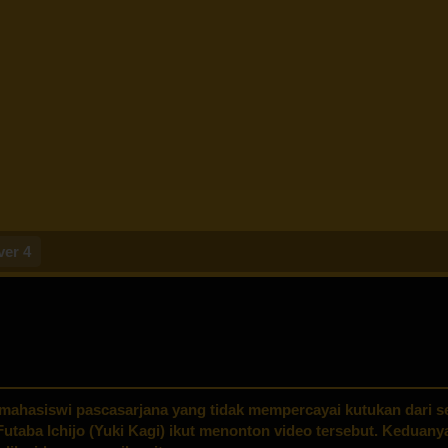
ver 4
 mahasiswi pascasarjana yang tidak mempercayai kutukan dari 
Futaba Ichijo (Yuki Kagi) ikut menonton video tersebut. Keduany