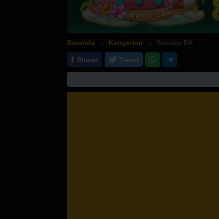
Beranda
Kengerian
Sadako DX
Sharer
Tweet