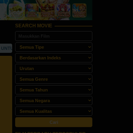
SEARCH MOVIE
K AKSES "REBAHAN21" SITUS STREAMING NONTON FILM GRA