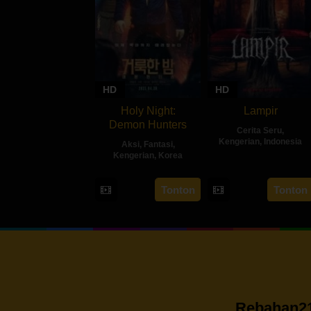
HD
HD
Holy Night:
Lampir
Demon Hunters
Cerita Seru
,
Kengerian
,
Indonesia
Aksi
,
Fantasi
,
Kengerian
,
Korea
14
Kenny
30
Lim
Feb
Gulardi
Tonton
Tonton
Apr
Dae-
2024
2025
hee
Rebahan21