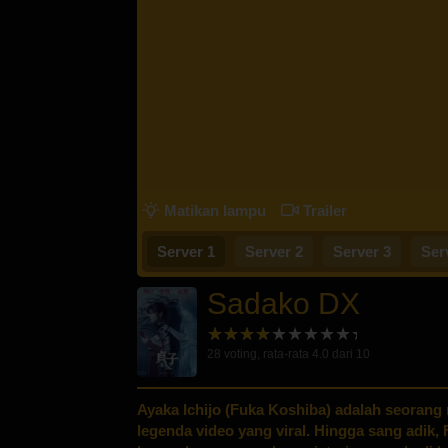
Matikan lampu
Trailer
Server 1
Server 2
Server 3
Ser
Sadako DX
28
voting, rata-rata
4.0
dari 10
Ayaka Ichijo (Fuka Koshiba) adalah seorang
legenda video yang viral. Hingga sang adik, 