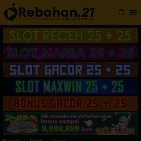
Loncat
ke
konten
Beranda
Drama
Stolen