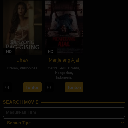
2024
HD
HD
Uhaw
Menjelang Ajal
Drama
,
Philippines
Cerita Seru
,
Drama
,
Kengerian
,
30
Bobby
Indonesia
Aug
Bonifacio
30
Hadrah
Tonton
Tonton
2024
Apr
Daeng
2024
Ratu
SEARCH MOVIE