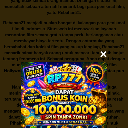
yang tidak semua orang mampu. Di tengah situasi ini,
muncullah sebuah alternatif menarik bagi para penikmat film,
yaitu
Rebahan21.
Rebahan21
menjadi bualan hangat di kalangan para penikmat
film di Indonesia. Situs web ini menawarkan layanan
menonton film secara gratis tanpa perlu berlangganan atau
membayar biaya tertentu. Dengan antarmuka yang
bersahabat dan koleksi film yang cukup lengkap,
Rebahan21
menarik minat banyak orang untuk mencari tahu lebih lanjut
tentang fenomena ini. Sebagai pengguna, Anda dapat dengan
mudah mencari film yang ingin ditonton, baik itu film
Hollywood terbaru, drama Korea yang sedang hits, atau pun
produksi film lokal dengan kualitas terbaik.
Namun, seperti halnya cerita manis,
Rebahan21
juga
menimbulkan kontroversi di industri film. Banyak pihak,
terutama produsen film dan pemilik hak cipta, merasa resah
dengan maraknya situs-situs seperti ini. Mereka
menganggapnya sebagai bentuk pelanggaran hak cipta yang
dapat merugikan industri perfilman secara keseluruhan.
Pihak berwenang pun turut terlibat dalam upaya untuk