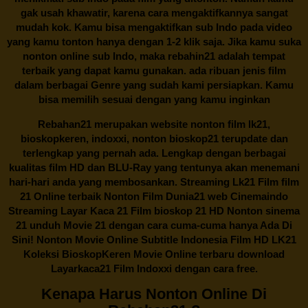
gak usah khawatir, karena cara mengaktifkannya sangat
mudah kok. Kamu bisa mengaktifkan sub Indo pada video
yang kamu tonton hanya dengan 1-2 klik saja. Jika kamu suka
nonton online sub Indo, maka
rebahin21
adalah tempat
terbaik yang dapat kamu gunakan. ada ribuan jenis film
dalam berbagai Genre yang sudah kami persiapkan. Kamu
bisa memilih sesuai dengan yang kamu inginkan
Rebahan21
merupakan website nonton film lk21,
bioskopkeren, indoxxi, nonton bioskop21 terupdate dan
terlengkap yang pernah ada. Lengkap dengan berbagai
kualitas film HD dan BLU-Ray yang tentunya akan menemani
hari-hari anda yang membosankan. Streaming Lk21 Film film
21 Online terbaik Nonton Film Dunia21 web Cinemaindo
Streaming Layar Kaca 21 Film bioskop 21 HD Nonton sinema
21 unduh Movie 21 dengan cara cuma-cuma hanya Ada Di
Sini! Nonton Movie Online Subtitle Indonesia Film HD LK21
Koleksi BioskopKeren Movie Online terbaru download
Layarkaca21 Film Indoxxi dengan cara free.
Kenapa Harus Nonton Online Di