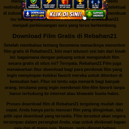
menutup situs-situs ilegal semacam Rebahan21 demi
melindungi keberlangsungan bisnis dan kekayaan intelektual
di industri hiburan. Konflik kepentingan inilah yang membuat
isu tentang menonton film secara gratis di
Rebahan21
menjadi perbincangan seru yang terus berkembang.
Download Film Gratis di Rebahan21
Setelah membahas tentang fenomena menariknya menonton
film gratis di
Rebahan21
, kini mari telusuri sisi lain dari kisah
ini: bagaimana dengan peluang untuk mengunduh film
secara gratis di situs ini? Ternyata, Rebahan21 Film juga
menawarkan fitur download bagi para penikmat film yang
ingin menyimpan koleksi favorit mereka untuk ditonton di
kemudian hari. Fitur ini tentu saja menarik bagi banyak
orang, terutama yang ingin menikmati film-film favorit tanpa
harus terhubung ke internet atau khawatir kuota habis.
Proses download film di
Rebahan21
tergolong mudah dan
cepat. Anda hanya perlu mencari film yang diinginkan, lalu
pilih opsi download yang tersedia. Film tersebut akan segera
tersimpan dalam perangkat Anda, siap untuk dinikmati kapan
saja dan di mana saja. Namun, perlu diingat bahwa