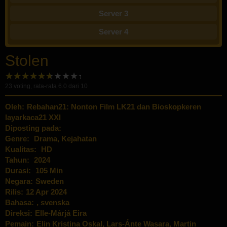
Server 3
Server 4
Stolen
23
voting, rata-rata
6.0
dari 10
Oleh:
Rebahan21: Nonton Film LK21 dan Bioskopkeren
layarkaca21 XXI
Diposting pada:
Genre:
Drama
,
Kejahatan
Kualitas:
HD
Tahun:
2024
Durasi:
105 Min
Negara:
Sweden
Rilis:
12 Apr 2024
Bahasa:
, svenska
Direksi:
Elle-Márjá Eira
Pemain:
Elin Kristina Oskal
,
Lars-Ánte Wasara
,
Martin