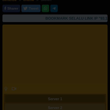
Sharer
Tweet
BOOKMARK SELALU LINK IP "93.127.16
Server 1
Server 2