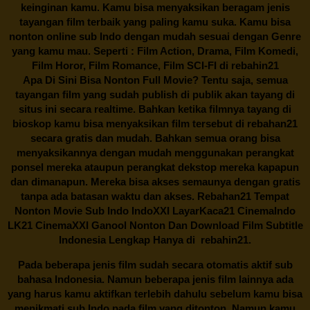
keinginan kamu. Kamu bisa menyaksikan beragam jenis
tayangan film terbaik yang paling kamu suka. Kamu bisa
nonton online sub Indo dengan mudah sesuai dengan Genre
yang kamu mau. Seperti : Film Action, Drama, Film Komedi,
Film Horor, Film Romance, Film SCI-FI di
rebahin21
Apa Di Sini Bisa Nonton Full Movie? Tentu saja, semua
tayangan film yang sudah publish di publik akan tayang di
situs ini secara realtime. Bahkan ketika filmnya tayang di
bioskop kamu bisa menyaksikan film tersebut di
rebahan21
secara gratis dan mudah. Bahkan semua orang bisa
menyaksikannya dengan mudah menggunakan perangkat
ponsel mereka ataupun perangkat dekstop mereka kapapun
dan dimanapun. Mereka bisa akses semaunya dengan gratis
tanpa ada batasan waktu dan akses.
Rebahan21
Tempat
Nonton Movie Sub Indo IndoXXI LayarKaca21 CinemaIndo
LK21 CinemaXXI Ganool Nonton Dan Download Film Subtitle
Indonesia Lengkap Hanya di
rebahin21.
Pada beberapa jenis film sudah secara otomatis aktif sub
bahasa Indonesia. Namun beberapa jenis film lainnya ada
yang harus kamu aktifkan terlebih dahulu sebelum kamu bisa
menikmati sub Indo pada film yang ditonton. Namun kamu