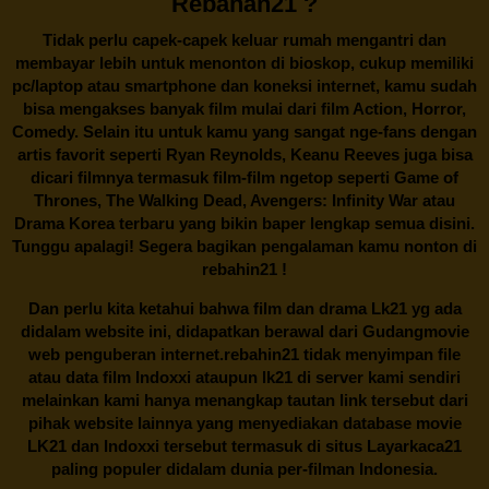
Rebahan21 ?
Tidak perlu capek-capek keluar rumah mengantri dan
membayar lebih untuk menonton di bioskop, cukup memiliki
pc/laptop atau smartphone dan koneksi internet, kamu sudah
bisa mengakses banyak film mulai dari film Action, Horror,
Comedy. Selain itu untuk kamu yang sangat nge-fans dengan
artis favorit seperti Ryan Reynolds, Keanu Reeves juga bisa
dicari filmnya termasuk film-film ngetop seperti Game of
Thrones, The Walking Dead, Avengers: Infinity War atau
Drama Korea terbaru yang bikin baper lengkap semua disini.
Tunggu apalagi! Segera bagikan pengalaman kamu nonton di
rebahin21
!
Dan perlu kita ketahui bahwa film dan drama
Lk21
yg ada
didalam website ini, didapatkan berawal dari Gudangmovie
web penguberan internet.
rebahin21
tidak menyimpan file
atau data film Indoxxi ataupun lk21 di server kami sendiri
melainkan kami hanya menangkap tautan link tersebut dari
pihak website lainnya yang menyediakan database movie
LK21
dan Indoxxi tersebut termasuk di situs
Layarkaca21
paling populer didalam dunia per-filman Indonesia.