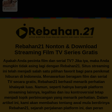
Rebahan21 Nonton & Download
Streaming Film TV Series Gratis
Apakah Anda pecinta film dan serial TV? Jika iya, maka Anda
mungkin tidak asing lagi dengan
Rebahan21
. Situs streaming
ini telah menjadi salah satu pilihan favorit bagi para penikmat
hiburan di Indonesia. Menawarkan beragam film dan serial
TV secara gratis,
Rebahan21
berhasil menarik perhatian
khalayak luas. Namun, seperti halnya banyak platform
streaming lainnya, legalitas dan isu kontroversial tetap
menjadi topik perbincangan yang menarik perhatian. Dalam
artikel ini, kami akan membahas tentang awal mula berdirinya
Rebahan21, sejarah perjalanan platform ini, dan peran