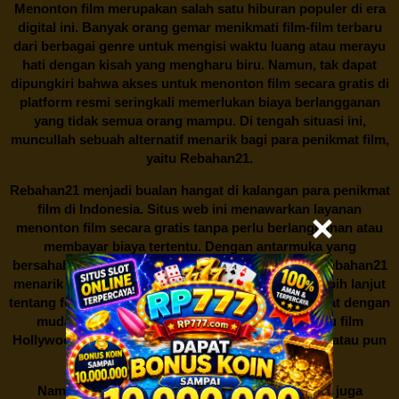
Menonton film merupakan salah satu hiburan populer di era
digital ini. Banyak orang gemar menikmati film-film terbaru
dari berbagai genre untuk mengisi waktu luang atau merayu
hati dengan kisah yang mengharu biru. Namun, tak dapat
dipungkiri bahwa akses untuk menonton film secara gratis di
platform resmi seringkali memerlukan biaya berlangganan
yang tidak semua orang mampu. Di tengah situasi ini,
muncullah sebuah alternatif menarik bagi para penikmat film,
yaitu
Rebahan21.
Rebahan21
menjadi bualan hangat di kalangan para penikmat
film di Indonesia. Situs web ini menawarkan layanan
menonton film secara gratis tanpa perlu berlangganan atau
membayar biaya tertentu. Dengan antarmuka yang
bersahabat dan koleksi film yang cukup lengkap,
Rebahan21
menarik minat banyak orang untuk mencari tahu lebih lanjut
tentang fenomena ini. Sebagai pengguna, Anda dapat dengan
mudah mencari film yang ingin ditonton, baik itu film
Hollywood terbaru, drama Korea yang sedang hits, atau pun
produksi film lokal dengan kualitas terbaik.
Namun, seperti halnya cerita manis,
Rebahan21
juga