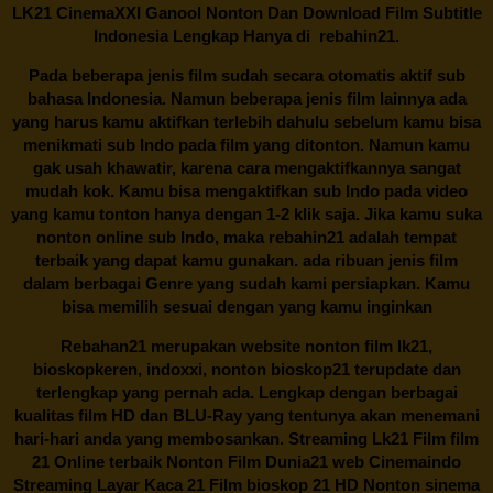
LK21 CinemaXXI Ganool Nonton Dan Download Film Subtitle
Indonesia Lengkap Hanya di
rebahin21.
Pada beberapa jenis film sudah secara otomatis aktif sub
bahasa Indonesia. Namun beberapa jenis film lainnya ada
yang harus kamu aktifkan terlebih dahulu sebelum kamu bisa
menikmati sub Indo pada film yang ditonton. Namun kamu
gak usah khawatir, karena cara mengaktifkannya sangat
mudah kok. Kamu bisa mengaktifkan sub Indo pada video
yang kamu tonton hanya dengan 1-2 klik saja. Jika kamu suka
nonton online sub Indo, maka
rebahin21
adalah tempat
terbaik yang dapat kamu gunakan. ada ribuan jenis film
dalam berbagai Genre yang sudah kami persiapkan. Kamu
bisa memilih sesuai dengan yang kamu inginkan
Rebahan21
merupakan website nonton film lk21,
bioskopkeren, indoxxi, nonton bioskop21 terupdate dan
terlengkap yang pernah ada. Lengkap dengan berbagai
kualitas film HD dan BLU-Ray yang tentunya akan menemani
hari-hari anda yang membosankan. Streaming Lk21 Film film
21 Online terbaik Nonton Film Dunia21 web Cinemaindo
Streaming Layar Kaca 21 Film bioskop 21 HD Nonton sinema