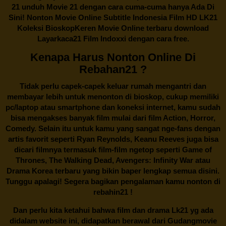
21 unduh Movie 21 dengan cara cuma-cuma hanya Ada Di
Sini! Nonton Movie Online Subtitle Indonesia Film HD LK21
Koleksi BioskopKeren Movie Online terbaru download
Layarkaca21 Film Indoxxi dengan cara free.
Kenapa Harus Nonton Online Di
Rebahan21 ?
Tidak perlu capek-capek keluar rumah mengantri dan
membayar lebih untuk menonton di bioskop, cukup memiliki
pc/laptop atau smartphone dan koneksi internet, kamu sudah
bisa mengakses banyak film mulai dari film Action, Horror,
Comedy. Selain itu untuk kamu yang sangat nge-fans dengan
artis favorit seperti Ryan Reynolds, Keanu Reeves juga bisa
dicari filmnya termasuk film-film ngetop seperti Game of
Thrones, The Walking Dead, Avengers: Infinity War atau
Drama Korea terbaru yang bikin baper lengkap semua disini.
Tunggu apalagi! Segera bagikan pengalaman kamu nonton di
rebahin21
!
Dan perlu kita ketahui bahwa film dan drama
Lk21
yg ada
didalam website ini, didapatkan berawal dari Gudangmovie