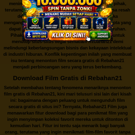
menimbulkan kontroversi di industri film. Banyak pihak,
terutama produsen film dan pemilik hak cipta, merasa resah
dengan maraknya situs-situs seperti ini. Mereka
menganggapnya sebagai bentuk pelanggaran hak cipta yang
dapat merugikan industri perfilman secara keseluruhan.
Pihak berwenang pun turut terlibat dalam upaya untuk
menutup situs-situs ilegal semacam Rebahan21 demi
melindungi keberlangsungan bisnis dan kekayaan intelektual
di industri hiburan. Konflik kepentingan inilah yang membuat
isu tentang menonton film secara gratis di
Rebahan21
menjadi perbincangan seru yang terus berkembang.
Download Film Gratis di Rebahan21
Setelah membahas tentang fenomena menariknya menonton
film gratis di
Rebahan21
, kini mari telusuri sisi lain dari kisah
ini: bagaimana dengan peluang untuk mengunduh film
secara gratis di situs ini? Ternyata, Rebahan21 Film juga
menawarkan fitur download bagi para penikmat film yang
ingin menyimpan koleksi favorit mereka untuk ditonton di
kemudian hari. Fitur ini tentu saja menarik bagi banyak
orang, terutama yang ingin menikmati film-film favorit tanpa