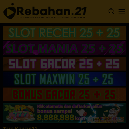
Loncat
ke
konten
Tag:
Kawan21