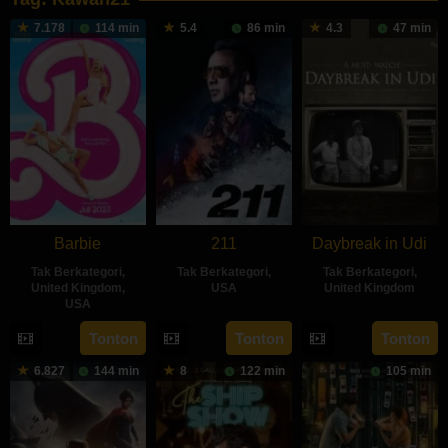
7.178
114 min
5.4
86 min
4.3
47 min
Barbie
211
Daybreak in Udi
Tak Berkategori
,
Tak Berkategori
,
Tak Berkategori
,
United Kingdom
,
USA
United Kingdom
USA
30
Milena
15
Terry
19
Greta
Tonton
Tonton
Tonton
May
Mihaylova
Aug
Bishop
Jul
Gerwig
2018
1949
6.827
144 min
8
122 min
105 min
2023