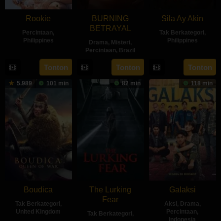
Rookie
BURNING
Sila Ay Akin
BETRAYAL
Percintaan
,
Tak Berkategori
,
Philippines
Philippines
Drama
,
Misteri
,
Percintaan
,
Brazil
4
Samantha
27
Mac
25
Diego
Aug
Lee
Oct
Alejandre
Tonton
Tonton
Tonton
Oct
Freitas
2023
2023
5.989
101 min
82 min
118 min
2023
Boudica
The Lurking
Galaksi
Fear
Tak Berkategori
,
Aksi
,
Drama
,
United Kingdom
Percintaan
,
Tak Berkategori
,
Indonesia