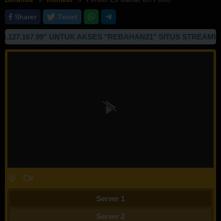
Sharer
Tweet
7.167.99" UNTUK AKSES "REBAHAN21" SITUS STREAMING N
Server 1
Server 2