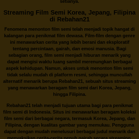
setianya.
Streaming Film Semi Korea, Jepang, Filipina
di Rebahan21
Fenomena menonton film semi telah menjadi topik hangat di
kalangan para penikmat film dewasa. Film-film dengan genre
ini menawarkan cerita yang lebih berani dan eksploratif
tentang percintaan, gairah, dan emosi manusia. Bagi
sebagian orang, film semi menjadi hiburan menarik yang
dapat mengisi waktu luang sambil merenungkan berbagai
aspek kehidupan. Namun, akses untuk menonton film semi
tidak selalu mudah di platform resmi, sehingga muncullah
alternatif menarik berupa
Rebahan21
, sebuah situs streaming
yang menawarkan beragam
film semi
dari Korea, Jepang,
hingga Filipina.
Rebahan21
telah menjadi tujuan utama bagi para penikmat
film semi di Indonesia. Situs ini menawarkan beragam koleksi
film semi dari berbagai negara, termasuk Korea, Jepang, dan
Filipina, dengan kualitas gambar yang memukau. Pengguna
dapat dengan mudah menelusuri berbagai judul menarik dan
menyaksikan cerita-cerita penuh gairah secara streaming.