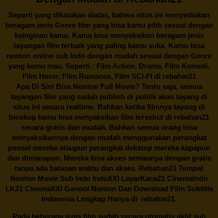
Seperti yang dikatakan diatas, bahwa situs ini menyediakan
beragam jenis Genre film yang bisa kamu pilih sesuai dengan
keinginan kamu. Kamu bisa menyaksikan beragam jenis
tayangan film terbaik yang paling kamu suka. Kamu bisa
nonton online sub Indo dengan mudah sesuai dengan Genre
yang kamu mau. Seperti : Film Action, Drama, Film Komedi,
Film Horor, Film Romance, Film SCI-FI di
rebahin21
Apa Di Sini Bisa Nonton Full Movie? Tentu saja, semua
tayangan film yang sudah publish di publik akan tayang di
situs ini secara realtime. Bahkan ketika filmnya tayang di
bioskop kamu bisa menyaksikan film tersebut di
rebahan21
secara gratis dan mudah. Bahkan semua orang bisa
menyaksikannya dengan mudah menggunakan perangkat
ponsel mereka ataupun perangkat dekstop mereka kapapun
dan dimanapun. Mereka bisa akses semaunya dengan gratis
tanpa ada batasan waktu dan akses.
Rebahan21
Tempat
Nonton Movie Sub Indo IndoXXI LayarKaca21 CinemaIndo
LK21 CinemaXXI Ganool Nonton Dan Download Film Subtitle
Indonesia Lengkap Hanya di
rebahin21.
Pada beberapa jenis film sudah secara otomatis aktif sub