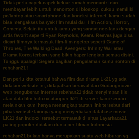
Tidak perlu capek-capek keluar rumah mengantri dan
membayar lebih untuk menonton di bioskop, cukup memiliki
pc/laptop atau smartphone dan koneksi internet, kamu sudah
bisa mengakses banyak film mulai dari film Action, Horror,
Comedy. Selain itu untuk kamu yang sangat nge-fans dengan
artis favorit seperti Ryan Reynolds, Keanu Reeves juga bisa
dicari filmnya termasuk film-film ngetop seperti Game of
Thrones, The Walking Dead, Avengers: Infinity War atau
Drama Korea terbaru yang bikin baper lengkap semua disini.
Tunggu apalagi! Segera bagikan pengalaman kamu nonton di
rebahan21 !
Dan perlu kita ketahui bahwa film dan drama Lk21 yg ada
didalam website ini, didapatkan berawal dari Gudangmovie
web penguberan internet.rebahan21 tidak menyimpan file
atau data film Indoxxi ataupun lk21 di server kami sendiri
melainkan kami hanya menangkap tautan link tersebut dari
pihak website lainnya yang menyediakan database movie
LK21 dan Indoxxi tersebut termasuk di situs Layarkaca21
paling populer didalam dunia per-filman Indonesia.
rebahan21 bukan hanya merupakan suatu web hiburan yg