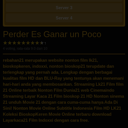
Server 3
Server 4
Perder Es Ganar un Poco
4
voting, rata-rata
9.0
dari 10
rebahan21 merupakan website nonton film lk21,
bioskopkeren, indoxxi, nonton bioskop21 terupdate dan
terlengkap yang pernah ada. Lengkap dengan berbagai
kualitas film HD dan BLU-Ray yang tentunya akan menemani
hari-hari anda yang membosankan. Streaming Lk21 Film film
21 Online terbaik Nonton Film Dunia21 web Cinemaindo
Streaming Layar Kaca 21 Film bioskop 21 HD Nonton sinema
21 unduh Movie 21 dengan cara cuma-cuma hanya Ada Di
Sini! Nonton Movie Online Subtitle Indonesia Film HD LK21
Koleksi BioskopKeren Movie Online terbaru download
Layarkaca21 Film Indoxxi dengan cara free.