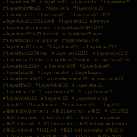
Layardunia21
layarfilm99
Layarindo
Layarindo21
Layarindofilm21
layarkaca
layarkaca 21
Layarkaca11
layarkaca21
layarkaca21 2022
layarkaca21 2022 semi
layarkaca21 indonesia
layarkaca21 indoxx1
Layarkaca21 INDOXXI
layarkaca21 lk21 indoxxi
layarkaca21 semi
Layarkaca21 Terpopuler
layarkaca21 xxi
layarkaca21.com
Layarkaca211
Layarkaca212
Layarkaca21Bluray
Layarkaca21HD
Layarkaca21id
Layarkaca21indo
Layarkaca21online
Layarkaca21tv
Layarkaca21XXI
Layarkaca55
Layarkaca66
Layarkaca88
Layarkaca99
Layarkacaid
Layarkacaindo21
Layarkacasemi21
LayarkacaXXI
Layarkita21
Layarlebah21
Layarlebar21
Layarlebar24
Layarnonton21
Layarteman21
Layarwarna21
Layarxxi21
Layastreaming
lebah21
Lebahmovie
Lebahmovie21
LigaXXI
link indoxxi terbaru
lk 21 indo xxi
lk21
lk21 2022
lk21 download
lk21 Dunia21
lk21 film indonesia
lk21 indo xxi
lk21 indonesia
lk21 indonesia terbaru
lk21 indoxxi
lk21 xxi
lk21 xxi indonesia
lk21.tv
Lk21indoxxi
Lk21ONLINE
Lk21tv
lk21tv 2022