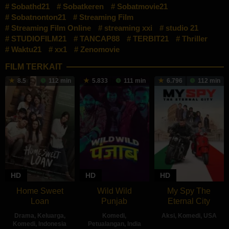
Sobathd21
Sobatkeren
Sobatmovie21
Sobatnonton21
Streaming Film
Streaming Film Online
streaming xxi
studio 21
STUDIOFILM21
TANCAP88
TERBIT21
Thriller
Waktu21
xx1
Zenomovie
FILM TERKAIT
8.5
112 min
5.833
111 min
6.796
112 min
HD
HD
HD
Home Sweet
Wild Wild
My Spy The
Loan
Punjab
Eternal City
Drama
,
Keluarga
,
Komedi
,
Aksi
,
Komedi
,
USA
Komedi
,
Indonesia
Petualangan
,
India