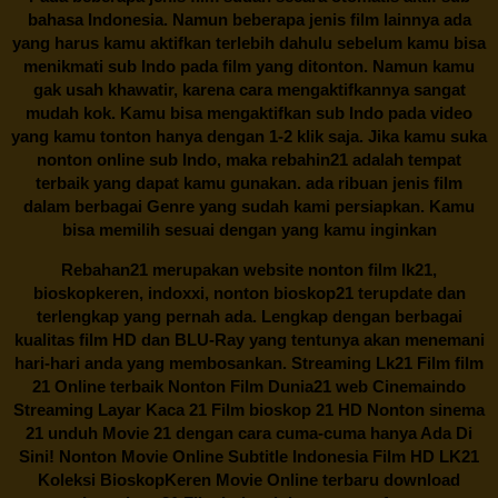
bahasa Indonesia. Namun beberapa jenis film lainnya ada
yang harus kamu aktifkan terlebih dahulu sebelum kamu bisa
menikmati sub Indo pada film yang ditonton. Namun kamu
gak usah khawatir, karena cara mengaktifkannya sangat
mudah kok. Kamu bisa mengaktifkan sub Indo pada video
yang kamu tonton hanya dengan 1-2 klik saja. Jika kamu suka
nonton online sub Indo, maka
rebahin21
adalah tempat
terbaik yang dapat kamu gunakan. ada ribuan jenis film
dalam berbagai Genre yang sudah kami persiapkan. Kamu
bisa memilih sesuai dengan yang kamu inginkan
Rebahan21
merupakan website nonton film lk21,
bioskopkeren, indoxxi, nonton bioskop21 terupdate dan
terlengkap yang pernah ada. Lengkap dengan berbagai
kualitas film HD dan BLU-Ray yang tentunya akan menemani
hari-hari anda yang membosankan. Streaming Lk21 Film film
21 Online terbaik Nonton Film Dunia21 web Cinemaindo
Streaming Layar Kaca 21 Film bioskop 21 HD Nonton sinema
21 unduh Movie 21 dengan cara cuma-cuma hanya Ada Di
Sini! Nonton Movie Online Subtitle Indonesia Film HD LK21
Koleksi BioskopKeren Movie Online terbaru download