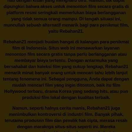
hati dengan kisah yang mengharu biru. Namun, tak dapat
dipungkiri bahwa akses untuk menonton film secara gratis di
platform resmi seringkali memerlukan biaya berlangganan
yang tidak semua orang mampu. Di tengah situasi ini,
muncullah sebuah alternatif menarik bagi para penikmat film,
yaitu
Rebahan21.
Rebahan21
menjadi bualan hangat di kalangan para penikmat
film di Indonesia. Situs web ini menawarkan layanan
menonton film secara gratis tanpa perlu berlangganan atau
membayar biaya tertentu. Dengan antarmuka yang
bersahabat dan koleksi film yang cukup lengkap,
Rebahan21
menarik minat banyak orang untuk mencari tahu lebih lanjut
tentang fenomena ini. Sebagai pengguna, Anda dapat dengan
mudah mencari film yang ingin ditonton, baik itu film
Hollywood terbaru, drama Korea yang sedang hits, atau pun
produksi film lokal dengan kualitas terbaik.
Namun, seperti halnya cerita manis,
Rebahan21
juga
menimbulkan kontroversi di industri film. Banyak pihak,
terutama produsen film dan pemilik hak cipta, merasa resah
dengan maraknya situs-situs seperti ini. Mereka