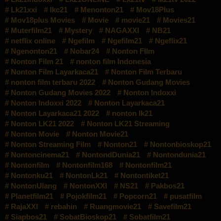
Lk21xxi
lkc21
Menonton21
Mov18Plus
Mov18plus Movies
Movie
movie21
Movies21
Muterfilm21
Mystery
NAGAXXI
NB21
netflix online
Ngefilm
Ngefilm21
Ngeflix21
Ngenonton21
Nobar24
Nonton FIlm
Nonton Film 21
nonton film Indonesia
Nonton Film Layarkaca21
Nonton Film Terbaru
nonton film terbaru 2022
Nonton Gudang Movies
Nonton Gudang Movies 2022
Nonton Indoxxi
Nonton Indoxxi 2022
Nonton Layarkaca21
Nonton Layarkaca21 2022
nonton lk21
Nonton LK21 2022
Nonton LK21 Streaming
Nonton Movie
Nonton Movie21
Nonton Streaming Film
Nonton21
Nontonbioskop21
Nontoncinema21
NontondDunia21
Nontondunia21
Nontonfilm
Nontonfilm168
Nontonfilm21
Nontonku21
NontonLk21
Nontontiket21
NontonUlang
NontonXXI
NS21
Pakbos21
Planetfilm21
Pojokfilm21
Popcorn21
pusatfilm
RajaXXI
rebahin
Ruangmovie21
Savefilm21
Siapbos21
SobatBioskop21
Sobatfilm21