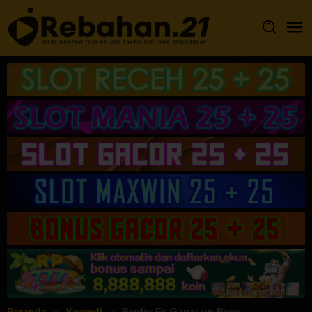
Loncat
ke
konten
Beranda
Komedi
Perder Es Ganar un Poco