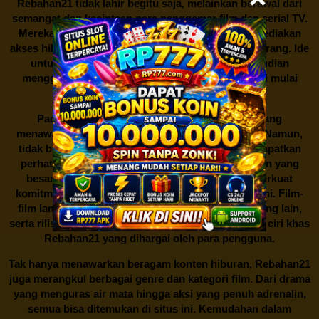
Rebahan21
tidak lahir begitu saja, melainkan berawal dari
semangat dan kecintaan para penggemar film dan serial TV.
Mereka ingin memberikan kontribusi dalam menyediakan
akses hiburan yang mudah dan gratis bagi semua orang. Ide
untuk menciptakan platform streaming ini kemudian
menggelinding dengan cepat, dan proyek kecil ini mulai
dikerjakan dengan penuh semangat.
Pada awalnya,
Rebahan21
adalah situs kecil yang
menawarkan beberapa film dan acara TV populer. Namun,
tidak butuh waktu lama bagi situs ini untuk mendapatkan
perhatian dari para penggemar hiburan. Dukungan yang
besar dari komunitas pengguna semakin memperkuat
komitmen untuk terus mengembangkan platform ini. Film-
film lama yang sulit ditemukan di platform streaming lain,
serta rilisan terbaru yang selalu diperbarui, menjadi ciri khas
Rebahan21
yang dihargai oleh para pengguna.
Tak hanya menawarkan beragam konten hiburan, Rebahan21
juga merangkul berbagai genre dan kategori film. Dari drama
yang menguras air mata hingga aksi yang penuh adrenalin,
semua bisa ditemukan di situs ini. Kemudahan dalam