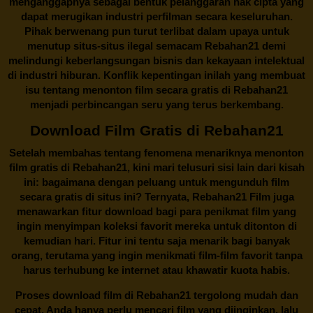
menganggapnya sebagai bentuk pelanggaran hak cipta yang
dapat merugikan industri perfilman secara keseluruhan.
Pihak berwenang pun turut terlibat dalam upaya untuk
menutup situs-situs ilegal semacam Rebahan21 demi
melindungi keberlangsungan bisnis dan kekayaan intelektual
di industri hiburan. Konflik kepentingan inilah yang membuat
isu tentang menonton film secara gratis di
Rebahan21
menjadi perbincangan seru yang terus berkembang.
Download Film Gratis di Rebahan21
Setelah membahas tentang fenomena menariknya menonton
film gratis di
Rebahan21
, kini mari telusuri sisi lain dari kisah
ini: bagaimana dengan peluang untuk mengunduh film
secara gratis di situs ini? Ternyata, Rebahan21 Film juga
menawarkan fitur download bagi para penikmat film yang
ingin menyimpan koleksi favorit mereka untuk ditonton di
kemudian hari. Fitur ini tentu saja menarik bagi banyak
orang, terutama yang ingin menikmati film-film favorit tanpa
harus terhubung ke internet atau khawatir kuota habis.
Proses download film di
Rebahan21
tergolong mudah dan
cepat. Anda hanya perlu mencari film yang diinginkan, lalu