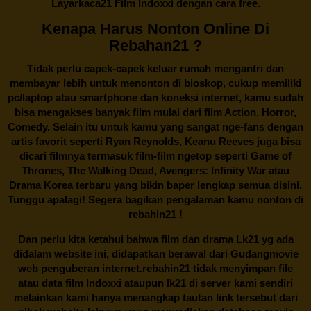
Layarkaca21 Film Indoxxi dengan cara free.
Kenapa Harus Nonton Online Di
Rebahan21 ?
Tidak perlu capek-capek keluar rumah mengantri dan
membayar lebih untuk menonton di bioskop, cukup memiliki
pc/laptop atau smartphone dan koneksi internet, kamu sudah
bisa mengakses banyak film mulai dari film Action, Horror,
Comedy. Selain itu untuk kamu yang sangat nge-fans dengan
artis favorit seperti Ryan Reynolds, Keanu Reeves juga bisa
dicari filmnya termasuk film-film ngetop seperti Game of
Thrones, The Walking Dead, Avengers: Infinity War atau
Drama Korea terbaru yang bikin baper lengkap semua disini.
Tunggu apalagi! Segera bagikan pengalaman kamu nonton di
rebahin21
!
Dan perlu kita ketahui bahwa film dan drama
Lk21
yg ada
didalam website ini, didapatkan berawal dari Gudangmovie
web penguberan internet.
rebahin21
tidak menyimpan file
atau data film Indoxxi ataupun lk21 di server kami sendiri
melainkan kami hanya menangkap tautan link tersebut dari