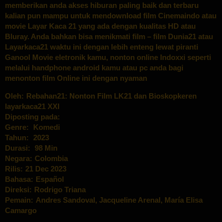
memberikan anda akses hiburan paling baik dan terbaru
kalian pun mampu untuk mendownload film Cinemaindo atau
movie Layar Kaca 21 yang ada dengan kualitas HD atau
Bluray. Anda bahkan bisa menikmati film – film Dunia21 atau
Layarkaca21 waktu ini dengan lebih enteng lewat piranti
Ganool Movie eletronik kamu, nonton online Indoxxi seperti
melalui handphone android kamu atau pc anda bagi
menonton film Online ini dengan nyaman
Oleh:
Rebahan21: Nonton Film LK21 dan Bioskopkeren
layarkaca21 XXI
Diposting pada:
Genre:
Komedi
Tahun:
2023
Durasi:
98 Min
Negara:
Colombia
Rilis:
21 Dec 2023
Bahasa:
Español
Direksi:
Rodrigo Triana
Pemain:
Andres Sandoval
,
Jacqueline Arenal
,
María Elisa
Camargo