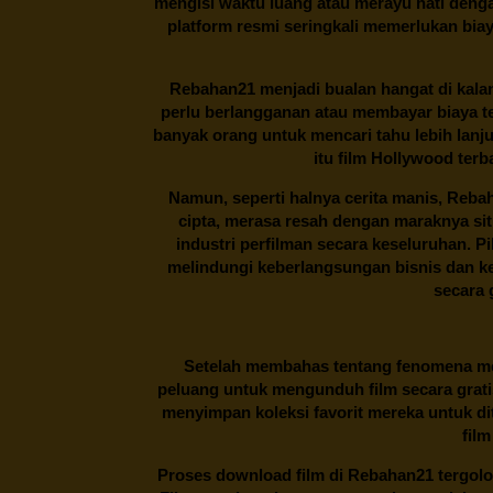
mengisi waktu luang atau merayu hati denga
platform resmi seringkali memerlukan bia
Rebahan21
menjadi bualan hangat di kalan
perlu berlangganan atau membayar biaya t
banyak orang untuk mencari tahu lebih lanj
itu film Hollywood terb
Namun, seperti halnya cerita manis,
Reba
cipta, merasa resah dengan maraknya si
industri perfilman secara keseluruhan. 
melindungi keberlangsungan bisnis dan kek
secara g
Setelah membahas tentang fenomena men
peluang untuk mengunduh film secara gratis
menyimpan koleksi favorit mereka untuk dit
film
Proses download film di
Rebahan21
tergolo