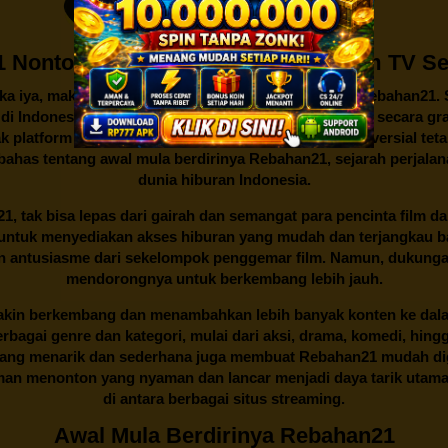
 Nonton & Download Streaming Film TV Ser
ika iya, maka Anda mungkin tidak asing lagi dengan
Rebahan21
.
n di Indonesia. Menawarkan beragam film dan serial TV secara gra
k platform streaming lainnya, legalitas dan isu kontroversial te
mbahas tentang awal mula berdirinya Rebahan21, sejarah perjalan
dunia hiburan Indonesia.
21
, tak bisa lepas dari gairah dan semangat para pencinta film d
an untuk menyediakan akses hiburan yang mudah dan terjangkau
an antusiasme dari sekelompok penggemar film. Namun, dukunga
mendorongnya untuk berkembang lebih jauh.
kin berkembang dan menambahkan lebih banyak konten ke dalam k
 Berbagai genre dan kategori, mulai dari aksi, drama, komedi, hi
yang menarik dan sederhana juga membuat
Rebahan21
mudah dig
n menonton yang nyaman dan lancar menjadi daya tarik utama p
di antara berbagai situs streaming.
Awal Mula Berdirinya Rebahan21