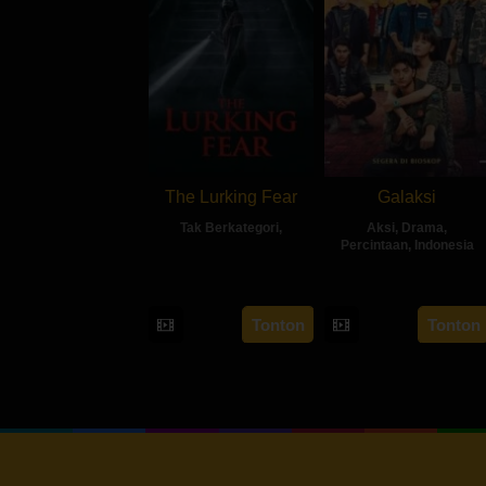
The Lurking Fear
Galaksi
Tak Berkategori
,
Aksi
,
Drama
,
Percintaan
,
Indonesia
7
Darren
24
Kuntz
Jul
Dalton
Aug
Agus
2023
Tonton
Tonton
2023