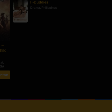
F-Buddies
Drama
,
Philippines
 –
hild
ksi
,
SA
onton
er