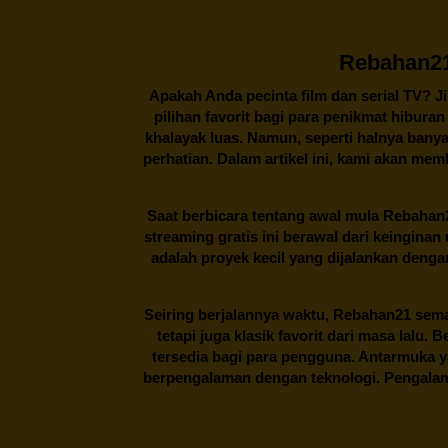
Rebahan21
Apakah Anda pecinta film dan serial TV? J
pilihan favorit bagi para penikmat hibura
khalayak luas. Namun, seperti halnya banya
perhatian. Dalam artikel ini, kami akan me
Saat berbicara tentang awal mula
Rebahan
streaming gratis ini berawal dari keingin
adalah proyek kecil yang dijalankan deng
Seiring berjalannya waktu,
Rebahan21
sema
tetapi juga klasik favorit dari masa lalu.
tersedia bagi para pengguna. Antarmuka 
berpengalaman dengan teknologi. Pengalama