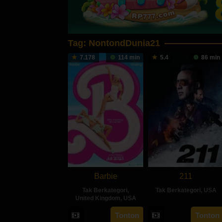
Tag:
NontondDunia21
7.178
114 min
5.4
86 min
Barbie
211
Tak Berkategori
,
Tak Berkategori
,
USA
United Kingdom
,
USA
30
Milena
19
Greta
Tonton
Tonton
May
Mihaylova