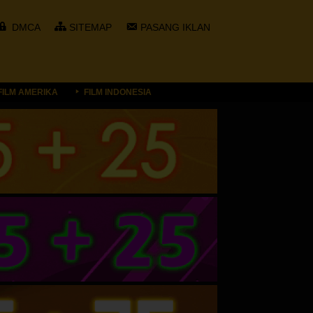
DMCA
SITEMAP
PASANG IKLAN
FILM AMERIKA
FILM INDONESIA