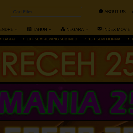
ABOUT US
ENDRE
TAHUN
NEGARA
INDEX MOVIE
MI BARAT
18 + SEMI JEPANG SUB INDO
18 + SEMI FILIPINA