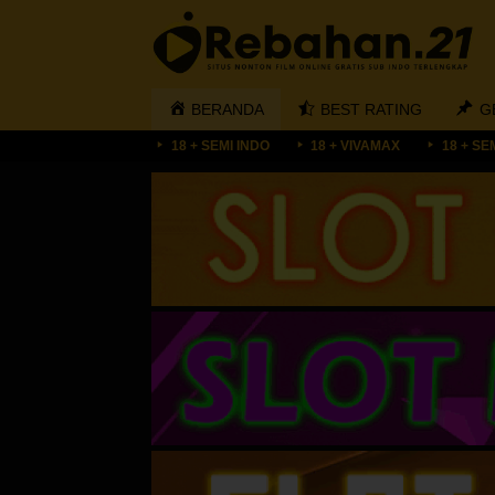
Loncat
ke
konten
BERANDA
BEST RATING
G
18 + SEMI INDO
18 + VIVAMAX
18 + SE