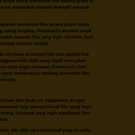
 akses untuk menonton film secara gratis di
 ini, muncullah sebuah alternatif menarik
layanan menonton film secara gratis tanpa
ng cukup lengkap,
Rebahan21
menarik minat
udah mencari film yang ingin ditonton, baik
dengan kualitas terbaik.
ak, terutama produsen film dan pemilik hak
anggaran hak cipta yang dapat merugikan
itus-situs ilegal semacam Rebahan21 demi
lah yang membuat isu tentang menonton film
kembang.
 sisi lain dari kisah ini: bagaimana dengan
download bagi para penikmat film yang ingin
 orang, terutama yang ingin menikmati film-
abis.
an, lalu pilih opsi download yang tersedia.