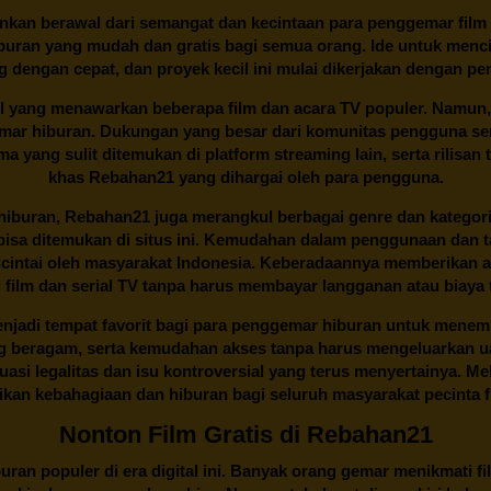
lainkan berawal dari semangat dan kecintaan para penggemar film
buran yang mudah dan gratis bagi semua orang. Ide untuk menci
 dengan cepat, dan proyek kecil ini mulai dikerjakan dengan p
il yang menawarkan beberapa film dan acara TV populer. Namun, 
emar hiburan. Dukungan yang besar dari komunitas pengguna s
 yang sulit ditemukan di platform streaming lain, serta rilisan t
khas
Rebahan21
yang dihargai oleh para pengguna.
buran, Rebahan21 juga merangkul berbagai genre dan kategori 
 bisa ditemukan di situs ini. Kemudahan dalam penggunaan dan
cintai oleh masyarakat Indonesia. Keberadaannya memberikan al
 film dan serial TV tanpa harus membayar langganan atau biaya
njadi tempat favorit bagi para penggemar hiburan untuk menem
ng beragam, serta kemudahan akses tanpa harus mengeluarkan u
si legalitas dan isu kontroversial yang terus menyertainya. Mel
kan kebahagiaan dan hiburan bagi seluruh masyarakat pecinta fil
Nonton Film Gratis di Rebahan21
ran populer di era digital ini. Banyak orang gemar menikmati fil