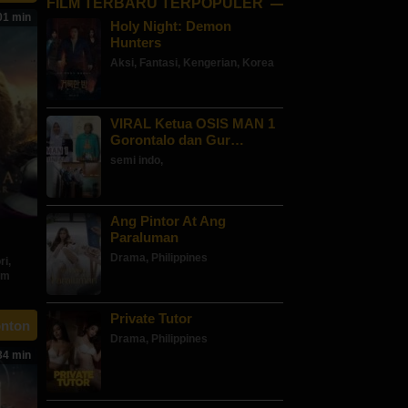
FILM TERBARU TERPOPULER
1 min
amana
Holy Night: Demon
Hunters
Aksi
,
Fantasi
,
Kengerian
,
Korea
VIRAL Ketua OSIS MAN 1
Gorontalo dan Gur…
semi indo
,
Ang Pintor At Ang
Paraluman
Drama
,
Philippines
ri
,
om
e
Private Tutor
onton
Drama
,
Philippines
son
4 min