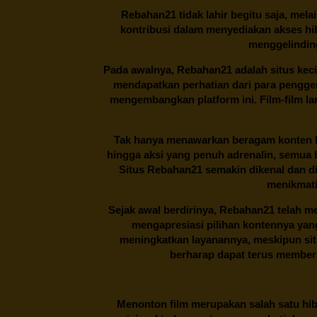
Rebahan21
tidak lahir begitu saja, me
kontribusi dalam menyediakan akses hi
menggelinding
Pada awalnya,
Rebahan21
adalah situs kec
mendapatkan perhatian dari para pengg
mengembangkan platform ini. Film-film lama
Tak hanya menawarkan beragam konten hi
hingga aksi yang penuh adrenalin, semua
Situs
Rebahan21
semakin dikenal dan di
menikmati
Sejak awal berdirinya,
Rebahan21
telah me
mengapresiasi pilihan kontennya ya
meningkatkan layanannya, meskipun situa
berharap dapat terus memberi
Menonton film merupakan salah satu hibu