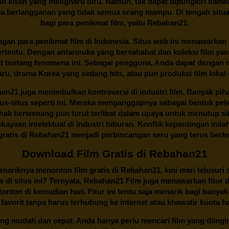
n kisah yang mengharu biru. Namun, tak dapat dipungkiri bahwa
ya berlangganan yang tidak semua orang mampu. Di tengah situasi
bagi para penikmat film, yaitu
Rebahan21.
gan para penikmat film di Indonesia. Situs web ini menawarkan 
ertentu. Dengan antarmuka yang bersahabat dan koleksi film ya
ut tentang fenomena ini. Sebagai pengguna, Anda dapat dengan m
aru, drama Korea yang sedang hits, atau pun produksi film lokal 
han21
juga menimbulkan kontroversi di industri film. Banyak pih
tus-situs seperti ini. Mereka menganggapnya sebagai bentuk pel
Pihak berwenang pun turut terlibat dalam upaya untuk menutup s
ayaan intelektual di industri hiburan. Konflik kepentingan ini
ratis di
Rebahan21
menjadi perbincangan seru yang terus ber
Download Film Gratis di Rebahan21
ariknya menonton film gratis di
Rebahan21
, kini mari telusuri
 di situs ini? Ternyata, Rebahan21 Film juga menawarkan fitur 
onton di kemudian hari. Fitur ini tentu saja menarik bagi banyak
 favorit tanpa harus terhubung ke internet atau khawatir kuota h
ng mudah dan cepat. Anda hanya perlu mencari film yang diingink