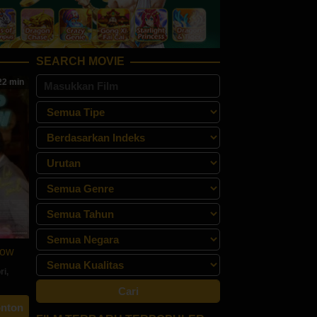
SEARCH MOVIE
2 min
how
ri
,
n
onton