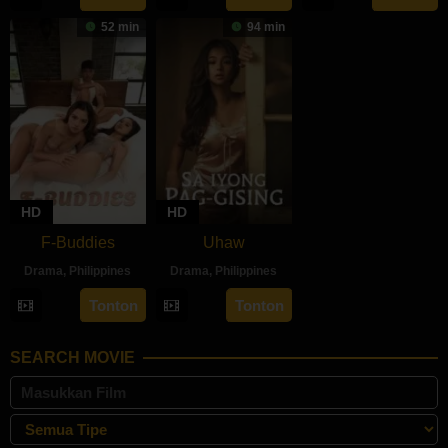
Apr
Dae-
2024
52 min
94 min
2025
hee
HD
HD
F-Buddies
Uhaw
Drama
,
Philippines
Drama
,
Philippines
3
JM
30
Bobby
Tonton
Tonton
Sep
Nebres
Aug
Bonifacio
2024
2024
SEARCH MOVIE