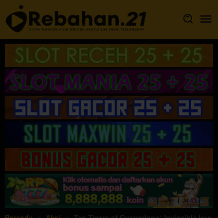
Loncat
ke
konten
Beranda
Aksi
Ten Tigers of Guangdong: Invincible Iron