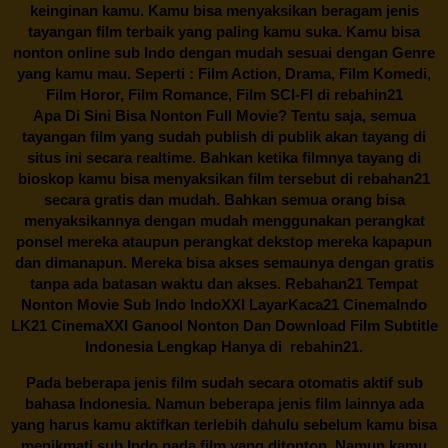
keinginan kamu. Kamu bisa menyaksikan beragam jenis
tayangan film terbaik yang paling kamu suka. Kamu bisa
nonton online sub Indo dengan mudah sesuai dengan Genre
yang kamu mau. Seperti : Film Action, Drama, Film Komedi,
Film Horor, Film Romance, Film SCI-FI di
rebahin21
Apa Di Sini Bisa Nonton Full Movie? Tentu saja, semua
tayangan film yang sudah publish di publik akan tayang di
situs ini secara realtime. Bahkan ketika filmnya tayang di
bioskop kamu bisa menyaksikan film tersebut di
rebahan21
secara gratis dan mudah. Bahkan semua orang bisa
menyaksikannya dengan mudah menggunakan perangkat
ponsel mereka ataupun perangkat dekstop mereka kapapun
dan dimanapun. Mereka bisa akses semaunya dengan gratis
tanpa ada batasan waktu dan akses.
Rebahan21
Tempat
Nonton Movie Sub Indo IndoXXI LayarKaca21 CinemaIndo
LK21 CinemaXXI Ganool Nonton Dan Download Film Subtitle
Indonesia Lengkap Hanya di
rebahin21.
Pada beberapa jenis film sudah secara otomatis aktif sub
bahasa Indonesia. Namun beberapa jenis film lainnya ada
yang harus kamu aktifkan terlebih dahulu sebelum kamu bisa
menikmati sub Indo pada film yang ditonton. Namun kamu