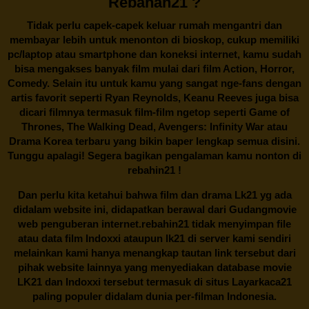
Rebahan21 ?
Tidak perlu capek-capek keluar rumah mengantri dan
membayar lebih untuk menonton di bioskop, cukup memiliki
pc/laptop atau smartphone dan koneksi internet, kamu sudah
bisa mengakses banyak film mulai dari film Action, Horror,
Comedy. Selain itu untuk kamu yang sangat nge-fans dengan
artis favorit seperti Ryan Reynolds, Keanu Reeves juga bisa
dicari filmnya termasuk film-film ngetop seperti Game of
Thrones, The Walking Dead, Avengers: Infinity War atau
Drama Korea terbaru yang bikin baper lengkap semua disini.
Tunggu apalagi! Segera bagikan pengalaman kamu nonton di
rebahin21
!
Dan perlu kita ketahui bahwa film dan drama
Lk21
yg ada
didalam website ini, didapatkan berawal dari Gudangmovie
web penguberan internet.
rebahin21
tidak menyimpan file
atau data film Indoxxi ataupun lk21 di server kami sendiri
melainkan kami hanya menangkap tautan link tersebut dari
pihak website lainnya yang menyediakan database movie
LK21
dan Indoxxi tersebut termasuk di situs
Layarkaca21
paling populer didalam dunia per-filman Indonesia.