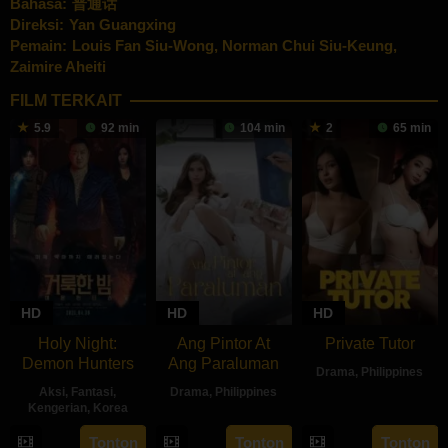
Bahasa:
普通话
Direksi:
Yan Guangxing
Pemain:
Louis Fan Siu-Wong
,
Norman Chui Siu-Keung
,
Zaimire Aheiti
FILM TERKAIT
5.9
92 min
104 min
2
65 min
HD
HD
HD
Holy Night:
Ang Pintor At
Private Tutor
Demon Hunters
Ang Paraluman
Drama
,
Philippines
Aksi
,
Fantasi
,
Drama
,
Philippines
27
Ryan
Kengerian
,
Korea
16
Marc
Aug
Evangelist
30
Lim
Tonton
Tonton
Tonton
Aug
Misa
2024