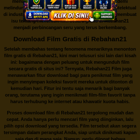
menutup situs-situs ilegal semacam Rebahan21 demi
melindungi keberlangsungan bisnis dan kekayaan intelektual
di industri hiburan. Konflik kepentingan inilah yang membuat
isu tentang menonton film secara gratis di
Rebahan21
menjadi perbincangan seru yang terus berkembang.
Download Film Gratis di Rebahan21
Setelah membahas tentang fenomena menariknya menonton
film gratis di
Rebahan21
, kini mari telusuri sisi lain dari kisah
ini: bagaimana dengan peluang untuk mengunduh film
secara gratis di situs ini? Ternyata, Rebahan21 Film juga
menawarkan fitur download bagi para penikmat film yang
ingin menyimpan koleksi favorit mereka untuk ditonton di
kemudian hari. Fitur ini tentu saja menarik bagi banyak
orang, terutama yang ingin menikmati film-film favorit tanpa
harus terhubung ke internet atau khawatir kuota habis.
Proses download film di
Rebahan21
tergolong mudah dan
cepat. Anda hanya perlu mencari film yang diinginkan, lalu
pilih opsi download yang tersedia. Film tersebut akan segera
tersimpan dalam perangkat Anda, siap untuk dinikmati kapan
saja dan di mana saja. Namun, perlu diingat bahwa