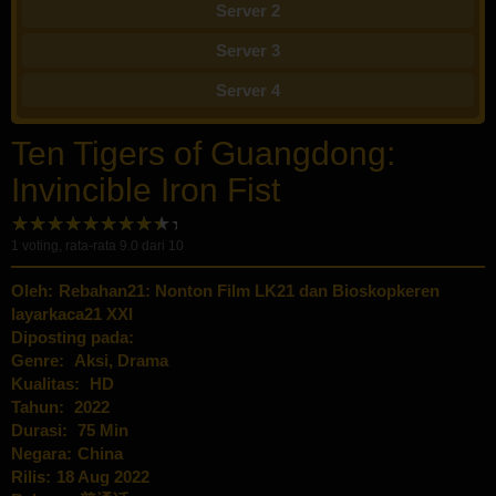
Server 2
Server 3
Server 4
Ten Tigers of Guangdong:
Invincible Iron Fist
1
voting, rata-rata
9.0
dari 10
Oleh:
Rebahan21: Nonton Film LK21 dan Bioskopkeren
layarkaca21 XXI
Diposting pada:
Genre:
Aksi
,
Drama
Kualitas:
HD
Tahun:
2022
Durasi:
75 Min
Negara:
China
Rilis:
18 Aug 2022