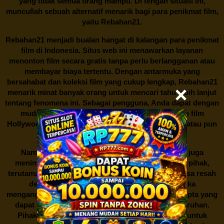
yang tidak semua orang mampu. Di tengah situasi ini,
muncullah sebuah alternatif menarik bagi para penikmat film,
yaitu
Rebahan21.
Rebahan21
menjadi bualan hangat di kalangan para penikmat
film di Indonesia. Situs web ini menawarkan layanan
menonton film secara gratis tanpa perlu berlangganan atau
membayar biaya tertentu. Dengan antarmuka yang
bersahabat dan koleksi film yang cukup lengkap,
Rebahan21
menarik minat banyak orang untuk mencari tahu lebih lanjut
tentang fenomena ini. Sebagai pengguna, Anda dapat dengan
mudah mencari film yang ingin ditonton, baik itu film
Hollywood terbaru, drama Korea yang sedang hits, atau pun
produksi film lokal dengan kualitas terbaik.
Namun, seperti halnya cerita manis,
Rebahan21
juga
menimbulkan kontroversi di industri film. Banyak pihak,
terutama produsen film dan pemilik hak cipta, merasa resah
dengan maraknya situs-situs seperti ini. Mereka
menganggapnya sebagai bentuk pelanggaran hak cipta yang
dapat merugikan industri perfilman secara keseluruhan.
Pihak berwenang pun turut terlibat dalam upaya untuk