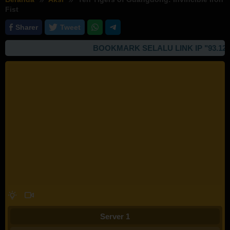
Fist
Sharer
Tweet
BOOKMARK SELALU LINK IP "93.127.16
Server 1