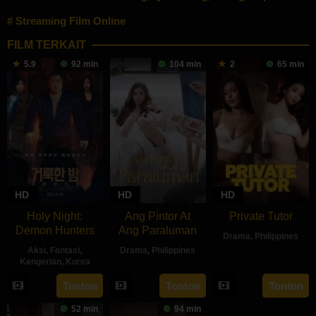
Streaming Film Online
FILM TERKAIT
5.9
92 min
104 min
2
65 min
HD
HD
HD
Holy Night:
Ang Pintor At
Private Tutor
Demon Hunters
Ang Paraluman
Drama
,
Philippines
Aksi
,
Fantasi
,
Drama
,
Philippines
27
Ryan
Kengerian
,
Korea
16
Marc
Aug
Evangelist
30
Lim
Tonton
Tonton
Tonton
Aug
Misa
2024
Apr
Dae-
2024
52 min
94 min
2025
hee