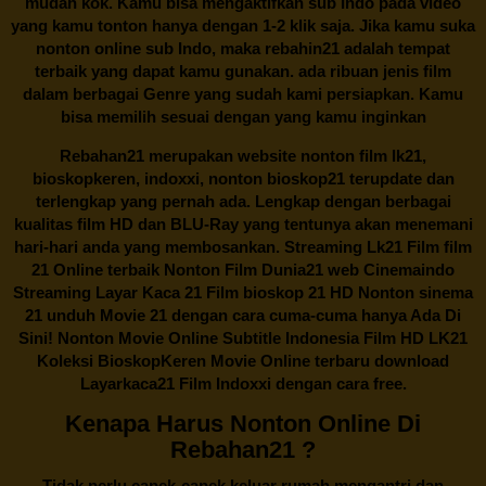
mudah kok. Kamu bisa mengaktifkan sub Indo pada video
yang kamu tonton hanya dengan 1-2 klik saja. Jika kamu suka
nonton online sub Indo, maka
rebahin21
adalah tempat
terbaik yang dapat kamu gunakan. ada ribuan jenis film
dalam berbagai Genre yang sudah kami persiapkan. Kamu
bisa memilih sesuai dengan yang kamu inginkan
Rebahan21
merupakan website nonton film lk21,
bioskopkeren, indoxxi, nonton bioskop21 terupdate dan
terlengkap yang pernah ada. Lengkap dengan berbagai
kualitas film HD dan BLU-Ray yang tentunya akan menemani
hari-hari anda yang membosankan. Streaming Lk21 Film film
21 Online terbaik Nonton Film Dunia21 web Cinemaindo
Streaming Layar Kaca 21 Film bioskop 21 HD Nonton sinema
21 unduh Movie 21 dengan cara cuma-cuma hanya Ada Di
Sini! Nonton Movie Online Subtitle Indonesia Film HD LK21
Koleksi BioskopKeren Movie Online terbaru download
Layarkaca21 Film Indoxxi dengan cara free.
Kenapa Harus Nonton Online Di
Rebahan21 ?
Tidak perlu capek-capek keluar rumah mengantri dan