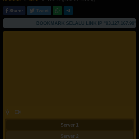
Sharer
Tweet
BOOKMARK SELALU LINK IP "93.127.167.99" U
Server 1
Server 2