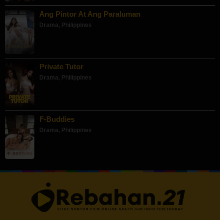
Ang Pintor At Ang Paraluman
Drama
,
Philippines
Private Tutor
Drama
,
Philippines
F-Buddies
Drama
,
Philippines