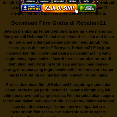
di industri hiburan. Konflik kepentingan inilah yang membuat
isu tentang menonton film secara gratis di
Rebahan21
menjadi perbincangan seru yang terus berkembang.
Download Film Gratis di Rebahan21
Setelah membahas tentang fenomena menariknya menonton
film gratis di
Rebahan21
, kini mari telusuri sisi lain dari kisah
ini: bagaimana dengan peluang untuk mengunduh film
secara gratis di situs ini? Ternyata, Rebahan21 Film juga
menawarkan fitur download bagi para penikmat film yang
ingin menyimpan koleksi favorit mereka untuk ditonton di
kemudian hari. Fitur ini tentu saja menarik bagi banyak
orang, terutama yang ingin menikmati film-film favorit tanpa
harus terhubung ke internet atau khawatir kuota habis.
Proses download film di
Rebahan21
tergolong mudah dan
cepat. Anda hanya perlu mencari film yang diinginkan, lalu
pilih opsi download yang tersedia. Film tersebut akan segera
tersimpan dalam perangkat Anda, siap untuk dinikmati kapan
saja dan di mana saja. Namun, perlu diingat bahwa
mengunduh film secara gratis dari situs-situs seperti