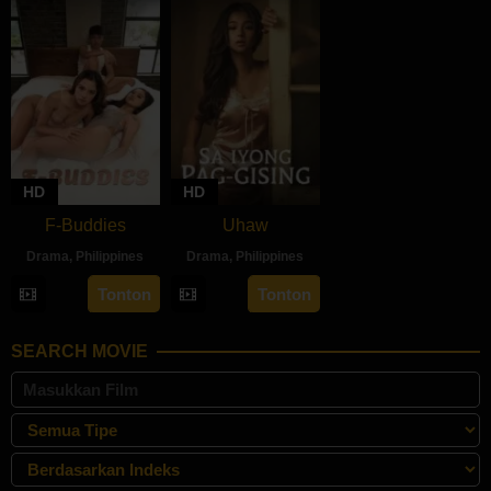
HD
HD
F-Buddies
Uhaw
Drama
,
Philippines
Drama
,
Philippines
3
JM
30
Bobby
Tonton
Tonton
Sep
Nebres
Aug
Bonifacio
2024
2024
SEARCH MOVIE