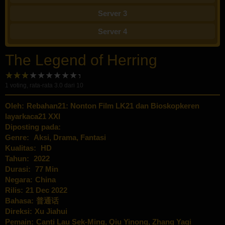
Server 3
Server 4
The Legend of Herring
1
voting, rata-rata
3.0
dari 10
Oleh:
Rebahan21: Nonton Film LK21 dan Bioskopkeren
layarkaca21 XXI
Diposting pada:
Genre:
Aksi
,
Drama
,
Fantasi
Kualitas:
HD
Tahun:
2022
Durasi:
77 Min
Negara:
China
Rilis:
21 Dec 2022
Bahasa:
普通话
Direksi:
Xu Jiahui
Pemain:
Canti Lau Sek-Ming
,
Qiu Yinong
,
Zhang Yaqi