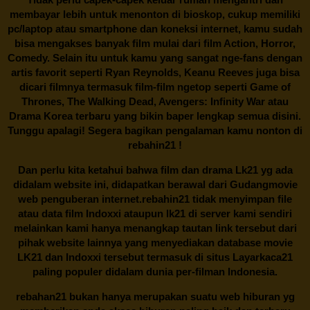
membayar lebih untuk menonton di bioskop, cukup memiliki
pc/laptop atau smartphone dan koneksi internet, kamu sudah
bisa mengakses banyak film mulai dari film Action, Horror,
Comedy. Selain itu untuk kamu yang sangat nge-fans dengan
artis favorit seperti Ryan Reynolds, Keanu Reeves juga bisa
dicari filmnya termasuk film-film ngetop seperti Game of
Thrones, The Walking Dead, Avengers: Infinity War atau
Drama Korea terbaru yang bikin baper lengkap semua disini.
Tunggu apalagi! Segera bagikan pengalaman kamu nonton di
rebahin21
!
Dan perlu kita ketahui bahwa film dan drama
Lk21
yg ada
didalam website ini, didapatkan berawal dari Gudangmovie
web penguberan internet.
rebahin21
tidak menyimpan file
atau data film Indoxxi ataupun lk21 di server kami sendiri
melainkan kami hanya menangkap tautan link tersebut dari
pihak website lainnya yang menyediakan database movie
LK21
dan Indoxxi tersebut termasuk di situs
Layarkaca21
paling populer didalam dunia per-filman Indonesia.
rebahan21
bukan hanya merupakan suatu web hiburan yg