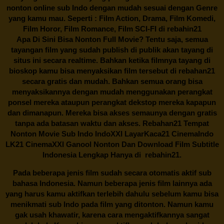
nonton online sub Indo dengan mudah sesuai dengan Genre
yang kamu mau. Seperti : Film Action, Drama, Film Komedi,
Film Horor, Film Romance, Film SCI-FI di
rebahin21
Apa Di Sini Bisa Nonton Full Movie? Tentu saja, semua
tayangan film yang sudah publish di publik akan tayang di
situs ini secara realtime. Bahkan ketika filmnya tayang di
bioskop kamu bisa menyaksikan film tersebut di
rebahan21
secara gratis dan mudah. Bahkan semua orang bisa
menyaksikannya dengan mudah menggunakan perangkat
ponsel mereka ataupun perangkat dekstop mereka kapapun
dan dimanapun. Mereka bisa akses semaunya dengan gratis
tanpa ada batasan waktu dan akses.
Rebahan21
Tempat
Nonton Movie Sub Indo IndoXXI LayarKaca21 CinemaIndo
LK21 CinemaXXI Ganool Nonton Dan Download Film Subtitle
Indonesia Lengkap Hanya di
rebahin21.
Pada beberapa jenis film sudah secara otomatis aktif sub
bahasa Indonesia. Namun beberapa jenis film lainnya ada
yang harus kamu aktifkan terlebih dahulu sebelum kamu bisa
menikmati sub Indo pada film yang ditonton. Namun kamu
gak usah khawatir, karena cara mengaktifkannya sangat