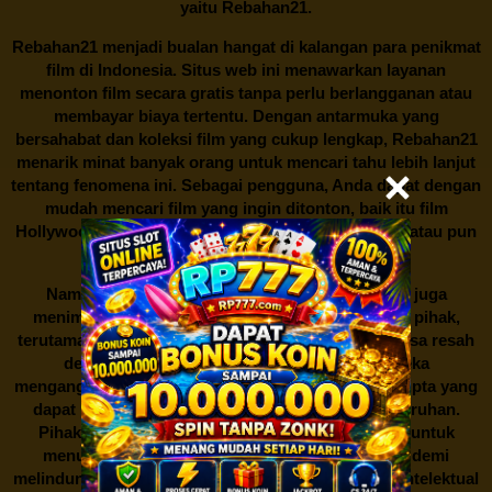
yaitu
Rebahan21.
Rebahan21
menjadi bualan hangat di kalangan para penikmat
film di Indonesia. Situs web ini menawarkan layanan
menonton film secara gratis tanpa perlu berlangganan atau
membayar biaya tertentu. Dengan antarmuka yang
bersahabat dan koleksi film yang cukup lengkap,
Rebahan21
menarik minat banyak orang untuk mencari tahu lebih lanjut
tentang fenomena ini. Sebagai pengguna, Anda dapat dengan
mudah mencari film yang ingin ditonton, baik itu film
Hollywood terbaru, drama Korea yang sedang hits, atau pun
produksi film lokal dengan kualitas terbaik.
Namun, seperti halnya cerita manis,
Rebahan21
juga
menimbulkan kontroversi di industri film. Banyak pihak,
terutama produsen film dan pemilik hak cipta, merasa resah
dengan maraknya situs-situs seperti ini. Mereka
menganggapnya sebagai bentuk pelanggaran hak cipta yang
dapat merugikan industri perfilman secara keseluruhan.
Pihak berwenang pun turut terlibat dalam upaya untuk
menutup situs-situs ilegal semacam Rebahan21 demi
melindungi keberlangsungan bisnis dan kekayaan intelektual