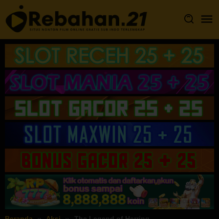
Loncat
ke
konten
Beranda
Aksi
The Legend of Herring