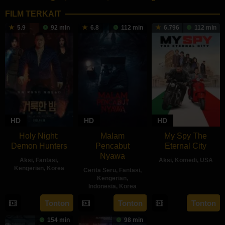
FILM TERKAIT
5.9
92 min
6.8
112 min
6.796
112 min
HD
HD
HD
Holy Night:
Malam
My Spy The
Demon Hunters
Pencabut
Eternal City
Nyawa
Aksi
,
Fantasi
,
Aksi
,
Komedi
,
USA
Kengerian
,
Korea
Cerita Seru
,
Fantasi
,
18
Peter
Kengerian
,
30
Lim
Indonesia
,
Korea
Jul
Segal
Apr
Dae-
2024
22
Sidharta
Tonton
Tonton
Tonton
2025
hee
May
Tata
154 min
98 min
2024