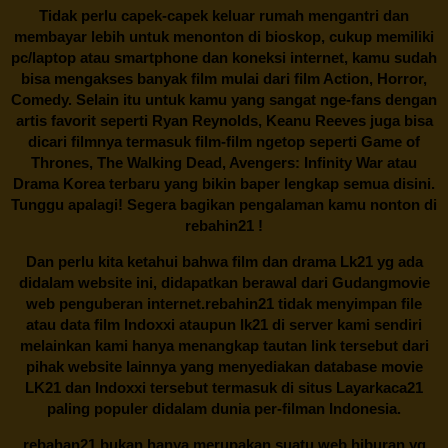
Tidak perlu capek-capek keluar rumah mengantri dan
membayar lebih untuk menonton di bioskop, cukup memiliki
pc/laptop atau smartphone dan koneksi internet, kamu sudah
bisa mengakses banyak film mulai dari film Action, Horror,
Comedy. Selain itu untuk kamu yang sangat nge-fans dengan
artis favorit seperti Ryan Reynolds, Keanu Reeves juga bisa
dicari filmnya termasuk film-film ngetop seperti Game of
Thrones, The Walking Dead, Avengers: Infinity War atau
Drama Korea terbaru yang bikin baper lengkap semua disini.
Tunggu apalagi! Segera bagikan pengalaman kamu nonton di
rebahin21
!
Dan perlu kita ketahui bahwa film dan drama
Lk21
yg ada
didalam website ini, didapatkan berawal dari Gudangmovie
web penguberan internet.
rebahin21
tidak menyimpan file
atau data film Indoxxi ataupun lk21 di server kami sendiri
melainkan kami hanya menangkap tautan link tersebut dari
pihak website lainnya yang menyediakan database movie
LK21
dan Indoxxi tersebut termasuk di situs
Layarkaca21
paling populer didalam dunia per-filman Indonesia.
rebahan21
bukan hanya merupakan suatu web hiburan yg