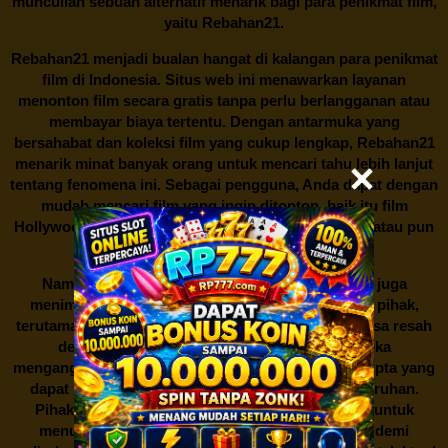
muncullah sebuah alternatif menarik bagi para penikmat film,
yaitu
Rebahan21.
Rebahan21
menjadi bualan hangat di kalangan para penikmat
film di Indonesia. Situs web ini menawarkan layanan
menonton film secara gratis tanpa perlu berlangganan atau
membayar biaya tertentu. Dengan antarmuka yang
bersahabat dan koleksi film yang cukup lengkap,
Rebahan21
menarik minat banyak orang untuk mencari tahu lebih lanjut
tentang fenomena ini. Sebagai pengguna, Anda dapat dengan
mudah mencari film yang ingin ditonton, baik itu film
Hollywood terbaru, drama Korea yang sedang hits, atau pun
produksi film lokal dengan kualitas terbaik.
Namun, seperti halnya cerita manis,
Rebahan21
juga
menimbulkan kontroversi di industri film. Banyak pihak,
terutama produsen film dan pemilik hak cipta, merasa resah
dengan maraknya situs-situs seperti ini. Mereka
menganggapnya sebagai bentuk pelanggaran hak cipta yang
dapat merugikan industri perfilman secara keseluruhan.
Pihak berwenang pun turut terlibat dalam upaya untuk
menutup situs-situs ilegal semacam Rebahan21 demi