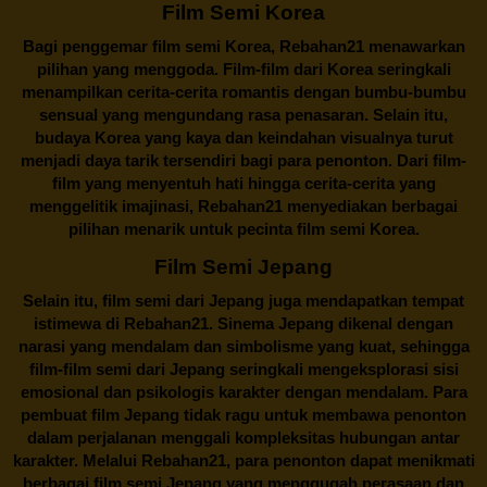
Film Semi Korea
Bagi penggemar film semi Korea,
Rebahan21
menawarkan
pilihan yang menggoda. Film-film dari Korea seringkali
menampilkan cerita-cerita romantis dengan bumbu-bumbu
sensual yang mengundang rasa penasaran. Selain itu,
budaya Korea yang kaya dan keindahan visualnya turut
menjadi daya tarik tersendiri bagi para penonton. Dari film-
film yang menyentuh hati hingga cerita-cerita yang
menggelitik imajinasi,
Rebahan21
menyediakan berbagai
pilihan menarik untuk pecinta film semi Korea.
Film Semi Jepang
Selain itu,
film semi dari Jepang
juga mendapatkan tempat
istimewa di Rebahan21. Sinema Jepang dikenal dengan
narasi yang mendalam dan simbolisme yang kuat, sehingga
film-film semi dari Jepang seringkali mengeksplorasi sisi
emosional dan psikologis karakter dengan mendalam. Para
pembuat film Jepang tidak ragu untuk membawa penonton
dalam perjalanan menggali kompleksitas hubungan antar
karakter. Melalui
Rebahan21
, para penonton dapat menikmati
berbagai
film semi Jepang
yang menggugah perasaan dan