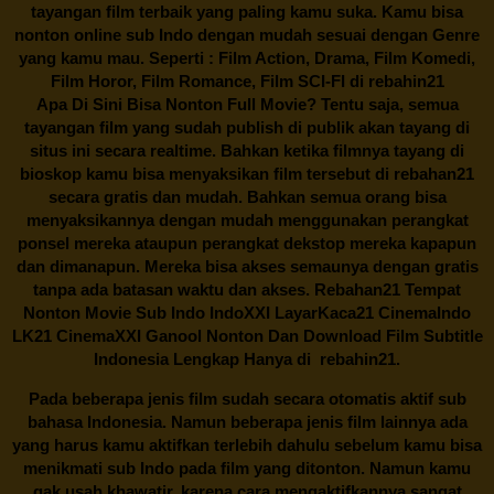
tayangan film terbaik yang paling kamu suka. Kamu bisa
nonton online sub Indo dengan mudah sesuai dengan Genre
yang kamu mau. Seperti : Film Action, Drama, Film Komedi,
Film Horor, Film Romance, Film SCI-FI di
rebahin21
Apa Di Sini Bisa Nonton Full Movie? Tentu saja, semua
tayangan film yang sudah publish di publik akan tayang di
situs ini secara realtime. Bahkan ketika filmnya tayang di
bioskop kamu bisa menyaksikan film tersebut di
rebahan21
secara gratis dan mudah. Bahkan semua orang bisa
menyaksikannya dengan mudah menggunakan perangkat
ponsel mereka ataupun perangkat dekstop mereka kapapun
dan dimanapun. Mereka bisa akses semaunya dengan gratis
tanpa ada batasan waktu dan akses.
Rebahan21
Tempat
Nonton Movie Sub Indo IndoXXI LayarKaca21 CinemaIndo
LK21 CinemaXXI Ganool Nonton Dan Download Film Subtitle
Indonesia Lengkap Hanya di
rebahin21.
Pada beberapa jenis film sudah secara otomatis aktif sub
bahasa Indonesia. Namun beberapa jenis film lainnya ada
yang harus kamu aktifkan terlebih dahulu sebelum kamu bisa
menikmati sub Indo pada film yang ditonton. Namun kamu
gak usah khawatir, karena cara mengaktifkannya sangat