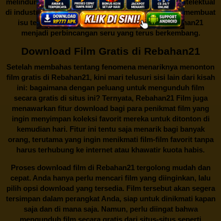
melindungi keberlangsungan bisnis dan kekayaan intelektual
di industri hiburan. Konflik kepentingan inilah yang membuat
isu tentang menonton film secara gratis di
Rebahan21
menjadi perbincangan seru yang terus berkembang.
Download Film Gratis di Rebahan21
Setelah membahas tentang fenomena menariknya menonton
film gratis di
Rebahan21
, kini mari telusuri sisi lain dari kisah
ini: bagaimana dengan peluang untuk mengunduh film
secara gratis di situs ini? Ternyata, Rebahan21 Film juga
menawarkan fitur download bagi para penikmat film yang
ingin menyimpan koleksi favorit mereka untuk ditonton di
kemudian hari. Fitur ini tentu saja menarik bagi banyak
orang, terutama yang ingin menikmati film-film favorit tanpa
harus terhubung ke internet atau khawatir kuota habis.
Proses download film di
Rebahan21
tergolong mudah dan
cepat. Anda hanya perlu mencari film yang diinginkan, lalu
pilih opsi download yang tersedia. Film tersebut akan segera
tersimpan dalam perangkat Anda, siap untuk dinikmati kapan
saja dan di mana saja. Namun, perlu diingat bahwa
mengunduh film secara gratis dari situs-situs seperti