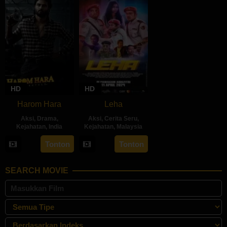
HD
HD
Harom Hara
Leha
Aksi
,
Drama
,
Aksi
,
Cerita Seru
,
Kejahatan
,
India
Kejahatan
,
Malaysia
14
Gnanasagar
11
Azaromi
Tonton
Tonton
Jun
Dwaraka
Apr
Ghozali
2024
2024
SEARCH MOVIE