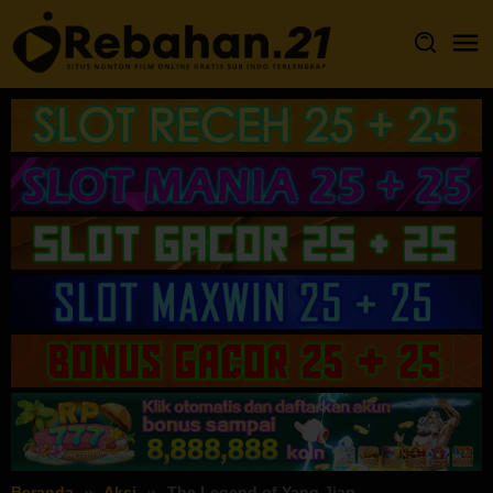
Loncat
ke
konten
Beranda
Aksi
The Legend of Yang Jian