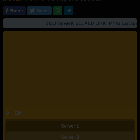
Sharer
Tweet
BOOKMARK SELALU LINK IP "93.127.167.99
Server 1
Server 2