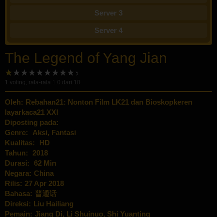
Server 3
Server 4
The Legend of Yang Jian
1
voting, rata-rata
1.0
dari 10
Oleh:
Rebahan21: Nonton Film LK21 dan Bioskopkeren
layarkaca21 XXI
Diposting pada:
Genre:
Aksi
,
Fantasi
Kualitas:
HD
Tahun:
2018
Durasi:
62 Min
Negara:
China
Rilis:
27 Apr 2018
Bahasa:
普通话
Direksi:
Liu Hailiang
Pemain:
Jiang Di
,
Li Shuinuo
,
Shi Yuanting