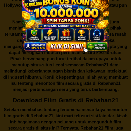
Hollywood terbaru, drama Korea yang sedang hits, atau pun
produksi film lokal dengan kualitas terbaik.
Namun, seperti halnya cerita manis,
Rebahan21
juga
menimbulkan kontroversi di industri film. Banyak pihak,
terutama produsen film dan pemilik hak cipta, merasa resah
dengan maraknya situs-situs seperti ini. Mereka
menganggapnya sebagai bentuk pelanggaran hak cipta yang
dapat merugikan industri perfilman secara keseluruhan.
Pihak berwenang pun turut terlibat dalam upaya untuk
menutup situs-situs ilegal semacam Rebahan21 demi
melindungi keberlangsungan bisnis dan kekayaan intelektual
di industri hiburan. Konflik kepentingan inilah yang membuat
isu tentang menonton film secara gratis di
Rebahan21
menjadi perbincangan seru yang terus berkembang.
Download Film Gratis di Rebahan21
Setelah membahas tentang fenomena menariknya menonton
film gratis di
Rebahan21
, kini mari telusuri sisi lain dari kisah
ini: bagaimana dengan peluang untuk mengunduh film
secara gratis di situs ini? Ternyata, Rebahan21 Film juga