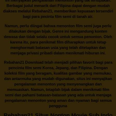
ini menyajikan pengalaman menonton yang tak terlupakan.
Berbagai judul menarik dari Filipina dapat dengan mudah
diakses melalui
Rebahan21
, memberikan kepuasan tersendiri
bagi para pecinta film semi di tanah air.
Namun, perlu diingat bahwa menonton film semi juga perlu
dilakukan dengan bijak. Genre ini mengandung konten
dewasa dan tidak selalu cocok untuk semua penonton. Oleh
karena itu, para penikmat film diharapkan untuk tetap
menghormati batasan usia yang telah ditetapkan dan
menjaga privasi pribadi dalam menikmati hiburan ini.
Rebahan21
Download telah menjadi pilihan favorit bagi para
pencinta
film semi Korea
, Jepang, dan Filipina. Dengan
koleksi film yang beragam, kualitas gambar yang memukau,
dan antarmuka yang mudah digunakan, situs ini menyajikan
pengalaman menonton yang menyenangkan dan
memuaskan. Namun, tetaplah bijak dalam menikmati film
semi dan pahami batasan-batasan yang ada untuk menjaga
pengalaman menonton yang aman dan nyaman bagi semua
pengguna
Rebahan21 Situs Nonton Movie Sub Indo