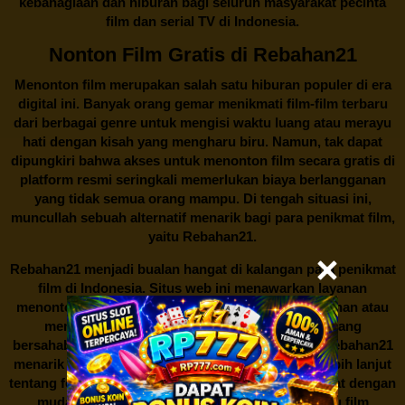
kebahagiaan dan hiburan bagi seluruh masyarakat pecinta
film dan serial TV di Indonesia.
Nonton Film Gratis di Rebahan21
Menonton film merupakan salah satu hiburan populer di era
digital ini. Banyak orang gemar menikmati film-film terbaru
dari berbagai genre untuk mengisi waktu luang atau merayu
hati dengan kisah yang mengharu biru. Namun, tak dapat
dipungkiri bahwa akses untuk menonton film secara gratis di
platform resmi seringkali memerlukan biaya berlangganan
yang tidak semua orang mampu. Di tengah situasi ini,
muncullah sebuah alternatif menarik bagi para penikmat film,
yaitu
Rebahan21.
Rebahan21
menjadi bualan hangat di kalangan para penikmat
film di Indonesia. Situs web ini menawarkan layanan
menonton film secara gratis tanpa perlu berlangganan atau
membayar biaya tertentu. Dengan antarmuka yang
bersahabat dan koleksi film yang cukup lengkap,
Rebahan21
menarik minat banyak orang untuk mencari tahu lebih lanjut
tentang fenomena ini. Sebagai pengguna, Anda dapat dengan
mudah mencari film yang ingin ditonton, baik itu film