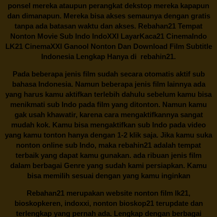
ponsel mereka ataupun perangkat dekstop mereka kapapun
dan dimanapun. Mereka bisa akses semaunya dengan gratis
tanpa ada batasan waktu dan akses.
Rebahan21
Tempat
Nonton Movie Sub Indo IndoXXI LayarKaca21 CinemaIndo
LK21 CinemaXXI Ganool Nonton Dan Download Film Subtitle
Indonesia Lengkap Hanya di
rebahin21.
Pada beberapa jenis film sudah secara otomatis aktif sub
bahasa Indonesia. Namun beberapa jenis film lainnya ada
yang harus kamu aktifkan terlebih dahulu sebelum kamu bisa
menikmati sub Indo pada film yang ditonton. Namun kamu
gak usah khawatir, karena cara mengaktifkannya sangat
mudah kok. Kamu bisa mengaktifkan sub Indo pada video
yang kamu tonton hanya dengan 1-2 klik saja. Jika kamu suka
nonton online sub Indo, maka
rebahin21
adalah tempat
terbaik yang dapat kamu gunakan. ada ribuan jenis film
dalam berbagai Genre yang sudah kami persiapkan. Kamu
bisa memilih sesuai dengan yang kamu inginkan
Rebahan21
merupakan website nonton film lk21,
bioskopkeren, indoxxi, nonton bioskop21 terupdate dan
terlengkap yang pernah ada. Lengkap dengan berbagai