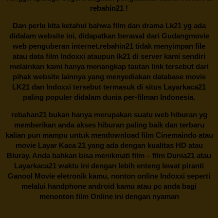
rebahin21
!
Dan perlu kita ketahui bahwa film dan drama
Lk21
yg ada
didalam website ini, didapatkan berawal dari Gudangmovie
web penguberan internet.
rebahin21
tidak menyimpan file
atau data film Indoxxi ataupun lk21 di server kami sendiri
melainkan kami hanya menangkap tautan link tersebut dari
pihak website lainnya yang menyediakan database movie
LK21
dan Indoxxi tersebut termasuk di situs
Layarkaca21
paling populer didalam dunia per-filman Indonesia.
rebahan21
bukan hanya merupakan suatu web hiburan yg
memberikan anda akses hiburan paling baik dan terbaru
kalian pun mampu untuk mendownload film Cinemaindo atau
movie Layar Kaca 21 yang ada dengan kualitas HD atau
Bluray. Anda bahkan bisa menikmati film – film
Dunia21
atau
Layarkaca21 waktu ini dengan lebih enteng lewat piranti
Ganool Movie eletronik kamu, nonton online Indoxxi seperti
melalui handphone android kamu atau pc anda bagi
menonton film Online ini dengan nyaman