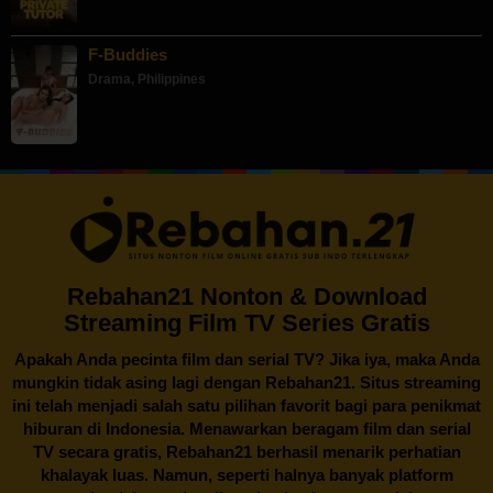
F-Buddies
Drama
,
Philippines
Rebahan21 Nonton & Download
Streaming Film TV Series Gratis
Apakah Anda pecinta film dan serial TV? Jika iya, maka Anda
mungkin tidak asing lagi dengan
Rebahan21
. Situs streaming
ini telah menjadi salah satu pilihan favorit bagi para penikmat
hiburan di Indonesia. Menawarkan beragam film dan serial
TV secara gratis,
Rebahan21
berhasil menarik perhatian
khalayak luas. Namun, seperti halnya banyak platform