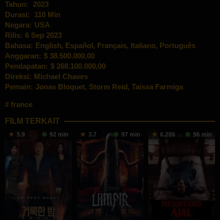
Tahun:
2023
Durasi:
110 Min
Negara:
USA
Rilis:
6 Sep 2023
Bahasa:
English, Español, Français, Italiano, Português
Anggaran:
$ 38.500.000,00
Pendapatan:
$ 268.100.000,00
Direksi:
Michael Chaves
Pemain:
Jonas Bloquet
,
Storm Reid
,
Taissa Farmiga
france
FILM TERKAIT
5.9
92 min
3.7
97 min
6.286
96 min