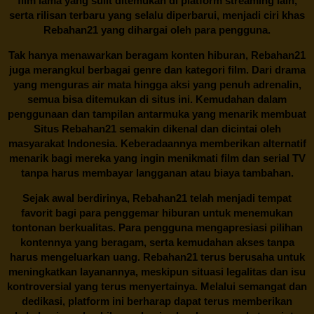
film lama yang sulit ditemukan di platform streaming lain,
serta rilisan terbaru yang selalu diperbarui, menjadi ciri khas
Rebahan21
yang dihargai oleh para pengguna.
Tak hanya menawarkan beragam konten hiburan, Rebahan21
juga merangkul berbagai genre dan kategori film. Dari drama
yang menguras air mata hingga aksi yang penuh adrenalin,
semua bisa ditemukan di situs ini. Kemudahan dalam
penggunaan dan tampilan antarmuka yang menarik membuat
Situs
Rebahan21
semakin dikenal dan dicintai oleh
masyarakat Indonesia. Keberadaannya memberikan alternatif
menarik bagi mereka yang ingin menikmati film dan serial TV
tanpa harus membayar langganan atau biaya tambahan.
Sejak awal berdirinya,
Rebahan21
telah menjadi tempat
favorit bagi para penggemar hiburan untuk menemukan
tontonan berkualitas. Para pengguna mengapresiasi pilihan
kontennya yang beragam, serta kemudahan akses tanpa
harus mengeluarkan uang.
Rebahan21
terus berusaha untuk
meningkatkan layanannya, meskipun situasi legalitas dan isu
kontroversial yang terus menyertainya. Melalui semangat dan
dedikasi, platform ini berharap dapat terus memberikan