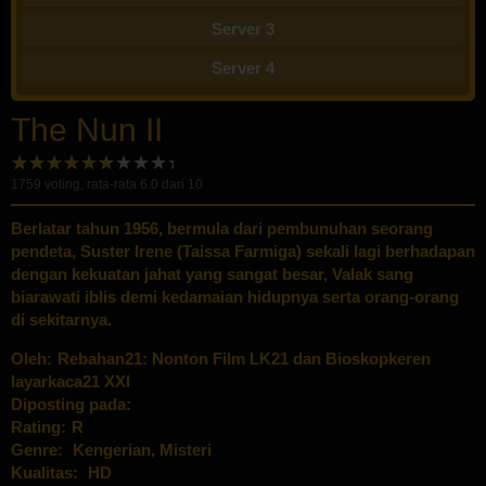
Server 3
Server 4
The Nun II
1759
voting, rata-rata
6.0
dari 10
Berlatar tahun 1956, bermula dari pembunuhan seorang
pendeta, Suster Irene (Taissa Farmiga) sekali lagi berhadapan
dengan kekuatan jahat yang sangat besar, Valak sang
biarawati iblis demi kedamaian hidupnya serta orang-orang
di sekitarnya.
Oleh:
Rebahan21: Nonton Film LK21 dan Bioskopkeren
layarkaca21 XXI
Diposting pada:
Rating:
R
Genre:
Kengerian
,
Misteri
Kualitas:
HD