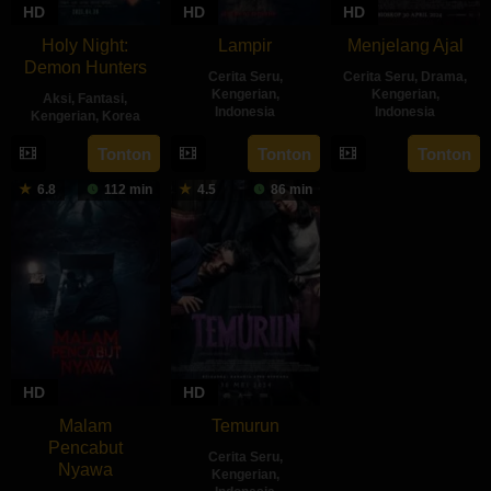
HD
HD
HD
Holy Night:
Lampir
Menjelang Ajal
Demon Hunters
Cerita Seru
,
Cerita Seru
,
Drama
,
Kengerian
,
Kengerian
,
Aksi
,
Fantasi
,
Indonesia
Indonesia
Kengerian
,
Korea
14
Kenny
30
Hadrah
30
Lim
Tonton
Tonton
Tonton
Feb
Gulardi
Apr
Daeng
Apr
Dae-
6.8
112 min
4.5
86 min
2024
2024
Ratu
2025
hee
HD
HD
Malam
Temurun
Pencabut
Cerita Seru
,
Nyawa
Kengerian
,