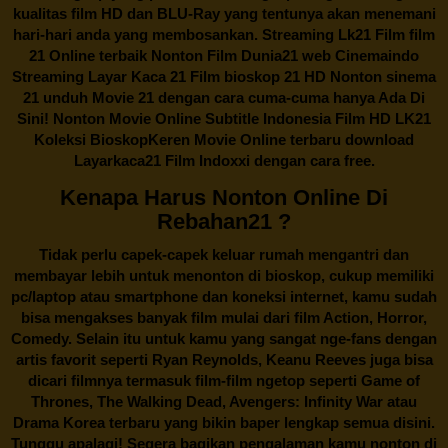
kualitas film HD dan BLU-Ray yang tentunya akan menemani
hari-hari anda yang membosankan. Streaming Lk21 Film film
21 Online terbaik Nonton Film Dunia21 web Cinemaindo
Streaming Layar Kaca 21 Film bioskop 21 HD Nonton sinema
21 unduh Movie 21 dengan cara cuma-cuma hanya Ada Di
Sini! Nonton Movie Online Subtitle Indonesia Film HD LK21
Koleksi BioskopKeren Movie Online terbaru download
Layarkaca21 Film Indoxxi dengan cara free.
Kenapa Harus Nonton Online Di
Rebahan21 ?
Tidak perlu capek-capek keluar rumah mengantri dan
membayar lebih untuk menonton di bioskop, cukup memiliki
pc/laptop atau smartphone dan koneksi internet, kamu sudah
bisa mengakses banyak film mulai dari film Action, Horror,
Comedy. Selain itu untuk kamu yang sangat nge-fans dengan
artis favorit seperti Ryan Reynolds, Keanu Reeves juga bisa
dicari filmnya termasuk film-film ngetop seperti Game of
Thrones, The Walking Dead, Avengers: Infinity War atau
Drama Korea terbaru yang bikin baper lengkap semua disini.
Tunggu apalagi! Segera bagikan pengalaman kamu nonton di