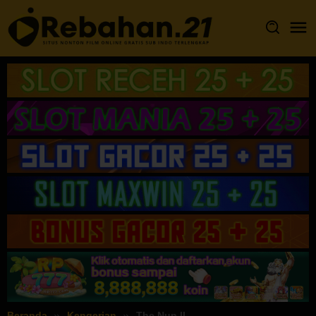
Loncat
ke
konten
Beranda
Kengerian
The Nun II