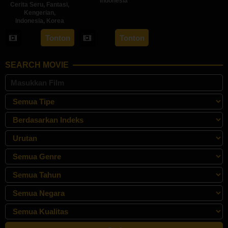
Indonesia
Cerita Seru
,
Fantasi
,
Kengerian
,
30
Inarah
Indonesia
,
Korea
May
Syarafina
22
Sidharta
Tonton
Tonton
2024
May
Tata
2024
SEARCH MOVIE