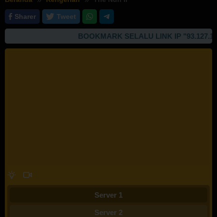
Sharer
Tweet
BOOKMARK SELALU LINK IP "93.127.167.
Server 1
Server 2