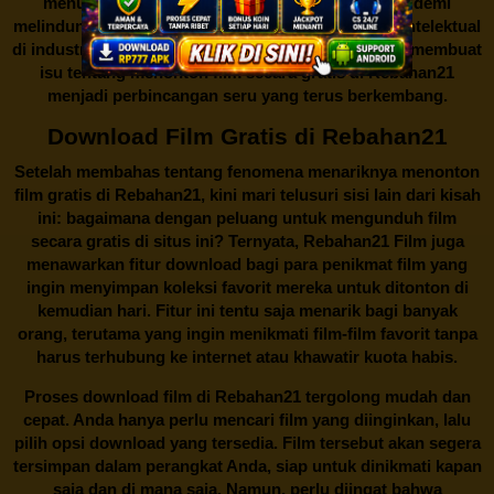
menutup situs-situs ilegal semacam Rebahan21 demi
melindungi keberlangsungan bisnis dan kekayaan intelektual
di industri hiburan. Konflik kepentingan inilah yang membuat
isu tentang menonton film secara gratis di
Rebahan21
menjadi perbincangan seru yang terus berkembang.
Download Film Gratis di Rebahan21
Setelah membahas tentang fenomena menariknya menonton
film gratis di
Rebahan21
, kini mari telusuri sisi lain dari kisah
ini: bagaimana dengan peluang untuk mengunduh film
secara gratis di situs ini? Ternyata, Rebahan21 Film juga
menawarkan fitur download bagi para penikmat film yang
ingin menyimpan koleksi favorit mereka untuk ditonton di
kemudian hari. Fitur ini tentu saja menarik bagi banyak
orang, terutama yang ingin menikmati film-film favorit tanpa
harus terhubung ke internet atau khawatir kuota habis.
Proses download film di
Rebahan21
tergolong mudah dan
cepat. Anda hanya perlu mencari film yang diinginkan, lalu
pilih opsi download yang tersedia. Film tersebut akan segera
tersimpan dalam perangkat Anda, siap untuk dinikmati kapan
saja dan di mana saja. Namun, perlu diingat bahwa