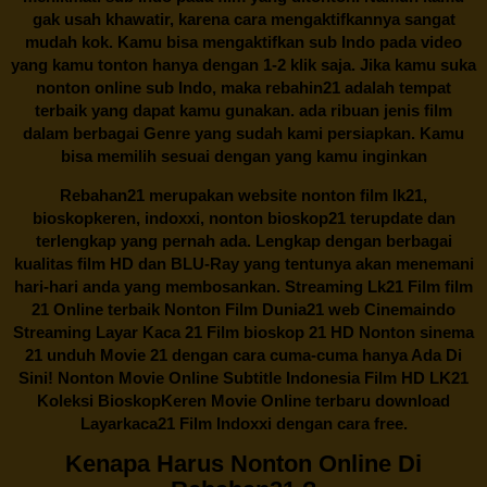
gak usah khawatir, karena cara mengaktifkannya sangat
mudah kok. Kamu bisa mengaktifkan sub Indo pada video
yang kamu tonton hanya dengan 1-2 klik saja. Jika kamu suka
nonton online sub Indo, maka
rebahin21
adalah tempat
terbaik yang dapat kamu gunakan. ada ribuan jenis film
dalam berbagai Genre yang sudah kami persiapkan. Kamu
bisa memilih sesuai dengan yang kamu inginkan
Rebahan21
merupakan website nonton film lk21,
bioskopkeren, indoxxi, nonton bioskop21 terupdate dan
terlengkap yang pernah ada. Lengkap dengan berbagai
kualitas film HD dan BLU-Ray yang tentunya akan menemani
hari-hari anda yang membosankan. Streaming Lk21 Film film
21 Online terbaik Nonton Film Dunia21 web Cinemaindo
Streaming Layar Kaca 21 Film bioskop 21 HD Nonton sinema
21 unduh Movie 21 dengan cara cuma-cuma hanya Ada Di
Sini! Nonton Movie Online Subtitle Indonesia Film HD LK21
Koleksi BioskopKeren Movie Online terbaru download
Layarkaca21 Film Indoxxi dengan cara free.
Kenapa Harus Nonton Online Di