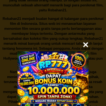
yang tidak semua orang mampu. Di tengah situasi ini,
muncullah sebuah alternatif menarik bagi para penikmat film,
yaitu
Rebahan21.
Rebahan21
menjadi bualan hangat di kalangan para penikmat
film di Indonesia. Situs web ini menawarkan layanan
menonton film secara gratis tanpa perlu berlangganan atau
membayar biaya tertentu. Dengan antarmuka yang
bersahabat dan koleksi film yang cukup lengkap,
Rebahan21
menarik minat banyak orang untuk mencari tahu lebih lanjut
tentang fenomena ini. Sebagai pengguna, Anda dapat dengan
mudah mencari film yang ingin ditonton, baik itu film
Hollywood terbaru, drama Korea yang sedang hits, atau pun
produksi film lokal dengan kualitas terbaik.
Namun, seperti halnya cerita manis,
Rebahan21
juga
menimbulkan kontroversi di industri film. Banyak pihak,
terutama produsen film dan pemilik hak cipta, merasa resah
dengan maraknya situs-situs seperti ini. Mereka
menganggapnya sebagai bentuk pelanggaran hak cipta yang
dapat merugikan industri perfilman secara keseluruhan.
Pihak berwenang pun turut terlibat dalam upaya untuk