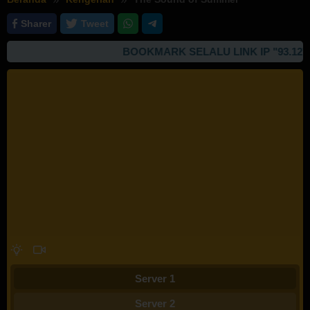
Sharer
Tweet
BOOKMARK SELALU LINK IP "93.127.16
Server 1
Server 2