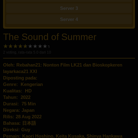
Server 3
Server 4
The Sound of Summer
2
voting, rata-rata
5.0
dari 10
Oleh:
Rebahan21: Nonton Film LK21 dan Bioskopkeren
layarkaca21 XXI
Diposting pada:
Genre:
Kengerian
Kualitas:
HD
Tahun:
2022
Durasi:
75 Min
Negara:
Japan
Rilis:
28 Aug 2022
Bahasa:
日本語
Direksi:
Guy
Pemain:
Kaori Hoshino
,
Keita Kusaka
,
Shinya Hankawa