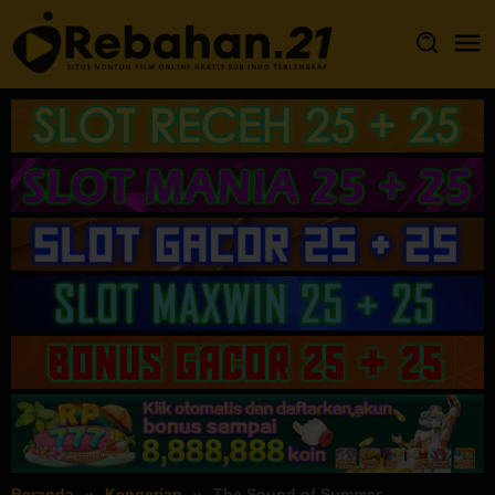
Loncat
ke
konten
Beranda
Kengerian
The Sound of Summer