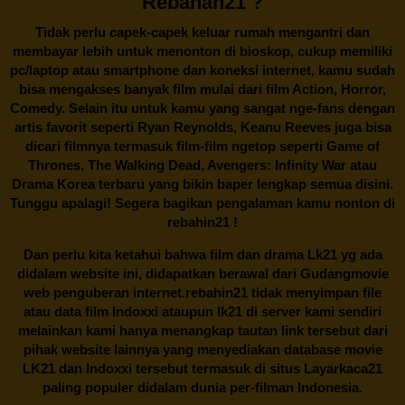
Rebahan21 ?
Tidak perlu capek-capek keluar rumah mengantri dan
membayar lebih untuk menonton di bioskop, cukup memiliki
pc/laptop atau smartphone dan koneksi internet, kamu sudah
bisa mengakses banyak film mulai dari film Action, Horror,
Comedy. Selain itu untuk kamu yang sangat nge-fans dengan
artis favorit seperti Ryan Reynolds, Keanu Reeves juga bisa
dicari filmnya termasuk film-film ngetop seperti Game of
Thrones, The Walking Dead, Avengers: Infinity War atau
Drama Korea terbaru yang bikin baper lengkap semua disini.
Tunggu apalagi! Segera bagikan pengalaman kamu nonton di
rebahin21
!
Dan perlu kita ketahui bahwa film dan drama
Lk21
yg ada
didalam website ini, didapatkan berawal dari Gudangmovie
web penguberan internet.
rebahin21
tidak menyimpan file
atau data film Indoxxi ataupun lk21 di server kami sendiri
melainkan kami hanya menangkap tautan link tersebut dari
pihak website lainnya yang menyediakan database movie
LK21
dan Indoxxi tersebut termasuk di situs
Layarkaca21
paling populer didalam dunia per-filman Indonesia.