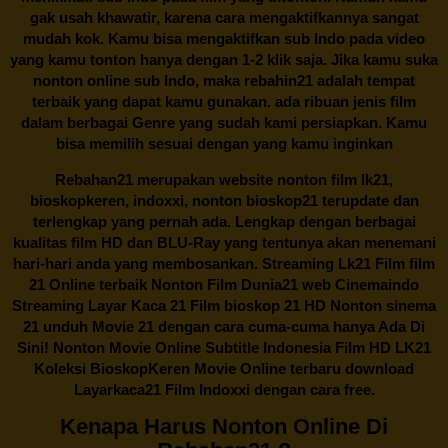
gak usah khawatir, karena cara mengaktifkannya sangat
mudah kok. Kamu bisa mengaktifkan sub Indo pada video
yang kamu tonton hanya dengan 1-2 klik saja. Jika kamu suka
nonton online sub Indo, maka
rebahin21
adalah tempat
terbaik yang dapat kamu gunakan. ada ribuan jenis film
dalam berbagai Genre yang sudah kami persiapkan. Kamu
bisa memilih sesuai dengan yang kamu inginkan
Rebahan21
merupakan website nonton film lk21,
bioskopkeren, indoxxi, nonton bioskop21 terupdate dan
terlengkap yang pernah ada. Lengkap dengan berbagai
kualitas film HD dan BLU-Ray yang tentunya akan menemani
hari-hari anda yang membosankan. Streaming Lk21 Film film
21 Online terbaik Nonton Film Dunia21 web Cinemaindo
Streaming Layar Kaca 21 Film bioskop 21 HD Nonton sinema
21 unduh Movie 21 dengan cara cuma-cuma hanya Ada Di
Sini! Nonton Movie Online Subtitle Indonesia Film HD LK21
Koleksi BioskopKeren Movie Online terbaru download
Layarkaca21 Film Indoxxi dengan cara free.
Kenapa Harus Nonton Online Di