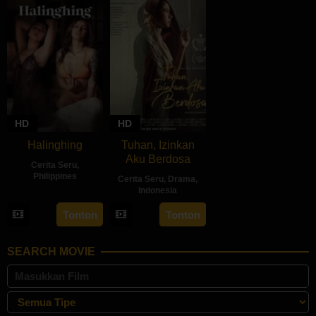
HD
HD
Halinghing
Tuhan, Izinkan
Aku Berdosa
Cerita Seru
,
Philippines
Cerita Seru
,
Drama
,
Indonesia
18
Jaque
22
Feyhero
Oct
Carlos
Tonton
Tonton
May
2024
2024
SEARCH MOVIE