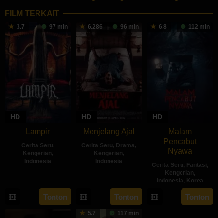
FILM TERKAIT
3.7
97 min
6.286
96 min
6.8
112 min
HD
HD
HD
Lampir
Menjelang Ajal
Malam
Pencabut
Cerita Seru
,
Cerita Seru
,
Drama
,
Nyawa
Kengerian
,
Kengerian
,
Indonesia
Indonesia
Cerita Seru
,
Fantasi
,
Kengerian
,
14
Kenny
30
Hadrah
Indonesia
,
Korea
Feb
Gulardi
Apr
Daeng
22
Sidharta
Tonton
Tonton
Tonton
2024
2024
Ratu
May
Tata
5.7
117 min
2024