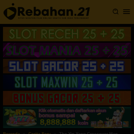
Loncat
ke
konten
Beranda
Cerita Seru
The Yin Yang Crossover Man