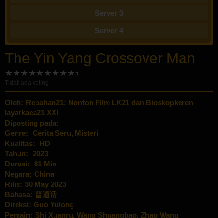
Server 3
Server 4
The Yin Yang Crossover Man
Tidak ada voting
Oleh:
Rebahan21: Nonton Film LK21 dan Bioskopkeren
layarkaca21 XXI
Diposting pada:
Genre:
Cerita Seru
,
Misteri
Kualitas:
HD
Tahun:
2023
Durasi:
81 Min
Negara:
China
Rilis:
30 May 2023
Bahasa:
普通话
Direksi:
Guo Yulong
Pemain:
Shi Xuanru
,
Wang Shuangbao
,
Zhao Wang