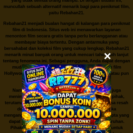
yang tidak semua orang mampu. Di tengah situasi ini,
muncullah sebuah alternatif menarik bagi para penikmat film,
yaitu
Rebahan21.
Rebahan21
menjadi bualan hangat di kalangan para penikmat
film di Indonesia. Situs web ini menawarkan layanan
menonton film secara gratis tanpa perlu berlangganan atau
membayar biaya tertentu. Dengan antarmuka yang
bersahabat dan koleksi film yang cukup lengkap,
Rebahan21
menarik minat banyak orang untuk mencari tahu lebih lanjut
tentang fenomena ini. Sebagai pengguna, Anda dapat dengan
mudah mencari film yang ingin ditonton, baik itu film
Hollywood terbaru, drama Korea yang sedang hits, atau pun
produksi film lokal dengan kualitas terbaik.
Namun, seperti halnya cerita manis,
Rebahan21
juga
menimbulkan kontroversi di industri film. Banyak pihak,
terutama produsen film dan pemilik hak cipta, merasa resah
dengan maraknya situs-situs seperti ini. Mereka
menganggapnya sebagai bentuk pelanggaran hak cipta yang
dapat merugikan industri perfilman secara keseluruhan.
Pihak berwenang pun turut terlibat dalam upaya untuk