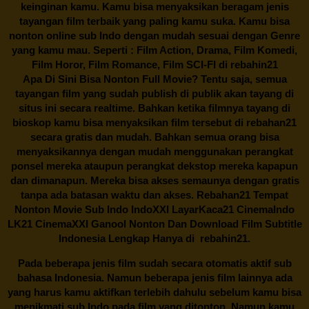
keinginan kamu. Kamu bisa menyaksikan beragam jenis
tayangan film terbaik yang paling kamu suka. Kamu bisa
nonton online sub Indo dengan mudah sesuai dengan Genre
yang kamu mau. Seperti : Film Action, Drama, Film Komedi,
Film Horor, Film Romance, Film SCI-FI di
rebahin21
Apa Di Sini Bisa Nonton Full Movie? Tentu saja, semua
tayangan film yang sudah publish di publik akan tayang di
situs ini secara realtime. Bahkan ketika filmnya tayang di
bioskop kamu bisa menyaksikan film tersebut di
rebahan21
secara gratis dan mudah. Bahkan semua orang bisa
menyaksikannya dengan mudah menggunakan perangkat
ponsel mereka ataupun perangkat dekstop mereka kapapun
dan dimanapun. Mereka bisa akses semaunya dengan gratis
tanpa ada batasan waktu dan akses.
Rebahan21
Tempat
Nonton Movie Sub Indo IndoXXI LayarKaca21 CinemaIndo
LK21 CinemaXXI Ganool Nonton Dan Download Film Subtitle
Indonesia Lengkap Hanya di
rebahin21.
Pada beberapa jenis film sudah secara otomatis aktif sub
bahasa Indonesia. Namun beberapa jenis film lainnya ada
yang harus kamu aktifkan terlebih dahulu sebelum kamu bisa
menikmati sub Indo pada film yang ditonton. Namun kamu