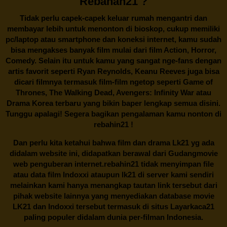
Rebahan21 ?
Tidak perlu capek-capek keluar rumah mengantri dan
membayar lebih untuk menonton di bioskop, cukup memiliki
pc/laptop atau smartphone dan koneksi internet, kamu sudah
bisa mengakses banyak film mulai dari film Action, Horror,
Comedy. Selain itu untuk kamu yang sangat nge-fans dengan
artis favorit seperti Ryan Reynolds, Keanu Reeves juga bisa
dicari filmnya termasuk film-film ngetop seperti Game of
Thrones, The Walking Dead, Avengers: Infinity War atau
Drama Korea terbaru yang bikin baper lengkap semua disini.
Tunggu apalagi! Segera bagikan pengalaman kamu nonton di
rebahin21
!
Dan perlu kita ketahui bahwa film dan drama
Lk21
yg ada
didalam website ini, didapatkan berawal dari Gudangmovie
web penguberan internet.
rebahin21
tidak menyimpan file
atau data film Indoxxi ataupun lk21 di server kami sendiri
melainkan kami hanya menangkap tautan link tersebut dari
pihak website lainnya yang menyediakan database movie
LK21
dan Indoxxi tersebut termasuk di situs
Layarkaca21
paling populer didalam dunia per-filman Indonesia.