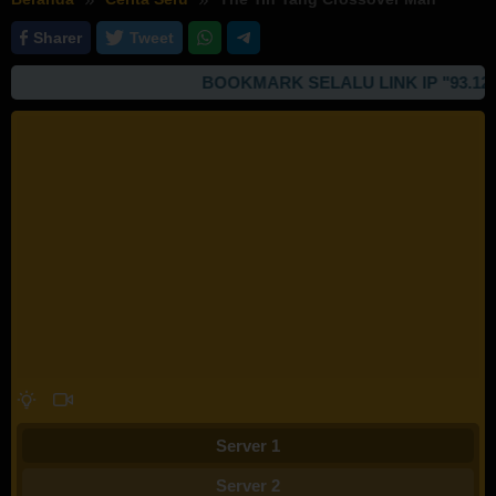
Sharer
Tweet
BOOKMARK SELALU LINK IP "93.127.16
Server 1
Server 2