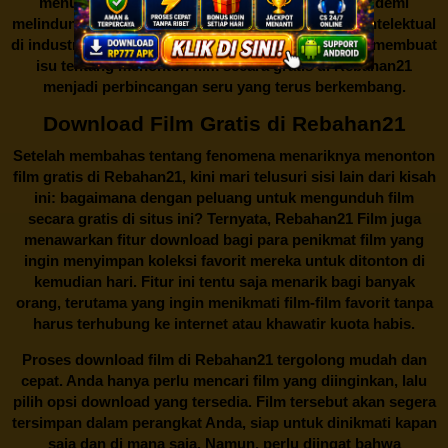
menutup situs-situs ilegal semacam Rebahan21 demi
melindungi keberlangsungan bisnis dan kekayaan intelektual
di industri hiburan. Konflik kepentingan inilah yang membuat
isu tentang menonton film secara gratis di
Rebahan21
menjadi perbincangan seru yang terus berkembang.
Download Film Gratis di Rebahan21
Setelah membahas tentang fenomena menariknya menonton
film gratis di
Rebahan21
, kini mari telusuri sisi lain dari kisah
ini: bagaimana dengan peluang untuk mengunduh film
secara gratis di situs ini? Ternyata, Rebahan21 Film juga
menawarkan fitur download bagi para penikmat film yang
ingin menyimpan koleksi favorit mereka untuk ditonton di
kemudian hari. Fitur ini tentu saja menarik bagi banyak
orang, terutama yang ingin menikmati film-film favorit tanpa
harus terhubung ke internet atau khawatir kuota habis.
Proses download film di
Rebahan21
tergolong mudah dan
cepat. Anda hanya perlu mencari film yang diinginkan, lalu
pilih opsi download yang tersedia. Film tersebut akan segera
tersimpan dalam perangkat Anda, siap untuk dinikmati kapan
saja dan di mana saja. Namun, perlu diingat bahwa