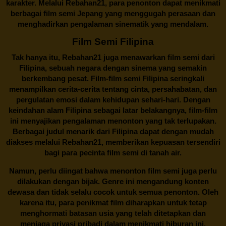
karakter. Melalui
Rebahan21
, para penonton dapat menikmati
berbagai
film semi Jepang
yang menggugah perasaan dan
menghadirkan pengalaman sinematik yang mendalam.
Film Semi Filipina
Tak hanya itu,
Rebahan21
juga menawarkan film semi dari
Filipina, sebuah negara dengan sinema yang semakin
berkembang pesat. Film-film semi Filipina seringkali
menampilkan cerita-cerita tentang cinta, persahabatan, dan
pergulatan emosi dalam kehidupan sehari-hari. Dengan
keindahan alam Filipina sebagai latar belakangnya, film-film
ini menyajikan pengalaman menonton yang tak terlupakan.
Berbagai judul menarik dari Filipina dapat dengan mudah
diakses melalui
Rebahan21
, memberikan kepuasan tersendiri
bagi para pecinta film semi di tanah air.
Namun, perlu diingat bahwa menonton film semi juga perlu
dilakukan dengan bijak. Genre ini mengandung konten
dewasa dan tidak selalu cocok untuk semua penonton. Oleh
karena itu, para penikmat film diharapkan untuk tetap
menghormati batasan usia yang telah ditetapkan dan
menjaga privasi pribadi dalam menikmati hiburan ini.