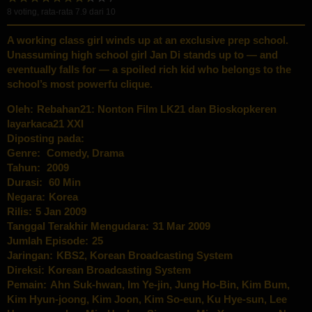
8
voting, rata-rata
7.9
dari 10
A working class girl winds up at an exclusive prep school.
Unassuming high school girl Jan Di stands up to — and
eventually falls for — a spoiled rich kid who belongs to the
school’s most powerfu clique.
Oleh:
Rebahan21: Nonton Film LK21 dan Bioskopkeren
layarkaca21 XXI
Diposting pada:
Genre:
Comedy
,
Drama
Tahun:
2009
Durasi:
60 Min
Negara:
Korea
Rilis:
5 Jan 2009
Tanggal Terakhir Mengudara:
31 Mar 2009
Jumlah Episode:
25
Jaringan:
KBS2
,
Korean Broadcasting System
Direksi:
Korean Broadcasting System
Pemain:
Ahn Suk-hwan
,
Im Ye-jin
,
Jung Ho-Bin
,
Kim Bum
,
Kim Hyun-joong
,
Kim Joon
,
Kim So-eun
,
Ku Hye-sun
,
Lee