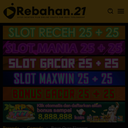
Loncat
ke
konten
Beranda
Comedy
Boys Over Flowers