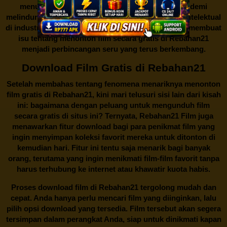
menutup situs-situs ilegal semacam Rebahan21 demi
melindungi keberlangsungan bisnis dan kekayaan intelektual
di industri hiburan. Konflik kepentingan inilah yang membuat
isu tentang menonton film secara gratis di
Rebahan21
menjadi perbincangan seru yang terus berkembang.
Download Film Gratis di Rebahan21
Setelah membahas tentang fenomena menariknya menonton
film gratis di
Rebahan21
, kini mari telusuri sisi lain dari kisah
ini: bagaimana dengan peluang untuk mengunduh film
secara gratis di situs ini? Ternyata, Rebahan21 Film juga
menawarkan fitur download bagi para penikmat film yang
ingin menyimpan koleksi favorit mereka untuk ditonton di
kemudian hari. Fitur ini tentu saja menarik bagi banyak
orang, terutama yang ingin menikmati film-film favorit tanpa
harus terhubung ke internet atau khawatir kuota habis.
Proses download film di
Rebahan21
tergolong mudah dan
cepat. Anda hanya perlu mencari film yang diinginkan, lalu
pilih opsi download yang tersedia. Film tersebut akan segera
tersimpan dalam perangkat Anda, siap untuk dinikmati kapan