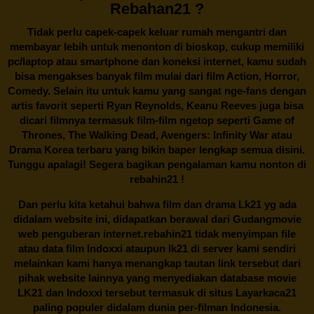
Rebahan21 ?
Tidak perlu capek-capek keluar rumah mengantri dan
membayar lebih untuk menonton di bioskop, cukup memiliki
pc/laptop atau smartphone dan koneksi internet, kamu sudah
bisa mengakses banyak film mulai dari film Action, Horror,
Comedy. Selain itu untuk kamu yang sangat nge-fans dengan
artis favorit seperti Ryan Reynolds, Keanu Reeves juga bisa
dicari filmnya termasuk film-film ngetop seperti Game of
Thrones, The Walking Dead, Avengers: Infinity War atau
Drama Korea terbaru yang bikin baper lengkap semua disini.
Tunggu apalagi! Segera bagikan pengalaman kamu nonton di
rebahin21
!
Dan perlu kita ketahui bahwa film dan drama
Lk21
yg ada
didalam website ini, didapatkan berawal dari Gudangmovie
web penguberan internet.
rebahin21
tidak menyimpan file
atau data film Indoxxi ataupun lk21 di server kami sendiri
melainkan kami hanya menangkap tautan link tersebut dari
pihak website lainnya yang menyediakan database movie
LK21
dan Indoxxi tersebut termasuk di situs
Layarkaca21
paling populer didalam dunia per-filman Indonesia.