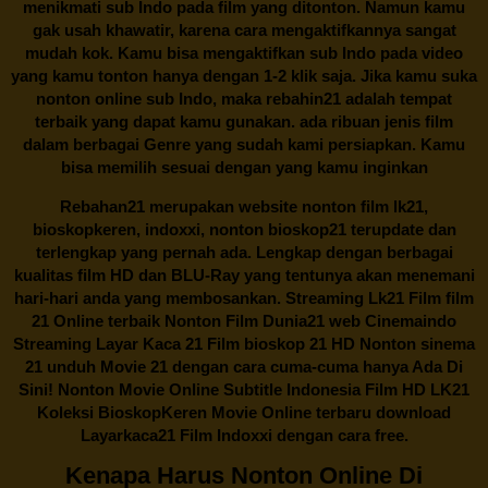
menikmati sub Indo pada film yang ditonton. Namun kamu
gak usah khawatir, karena cara mengaktifkannya sangat
mudah kok. Kamu bisa mengaktifkan sub Indo pada video
yang kamu tonton hanya dengan 1-2 klik saja. Jika kamu suka
nonton online sub Indo, maka
rebahin21
adalah tempat
terbaik yang dapat kamu gunakan. ada ribuan jenis film
dalam berbagai Genre yang sudah kami persiapkan. Kamu
bisa memilih sesuai dengan yang kamu inginkan
Rebahan21
merupakan website nonton film lk21,
bioskopkeren, indoxxi, nonton bioskop21 terupdate dan
terlengkap yang pernah ada. Lengkap dengan berbagai
kualitas film HD dan BLU-Ray yang tentunya akan menemani
hari-hari anda yang membosankan. Streaming Lk21 Film film
21 Online terbaik Nonton Film Dunia21 web Cinemaindo
Streaming Layar Kaca 21 Film bioskop 21 HD Nonton sinema
21 unduh Movie 21 dengan cara cuma-cuma hanya Ada Di
Sini! Nonton Movie Online Subtitle Indonesia Film HD LK21
Koleksi BioskopKeren Movie Online terbaru download
Layarkaca21 Film Indoxxi dengan cara free.
Kenapa Harus Nonton Online Di