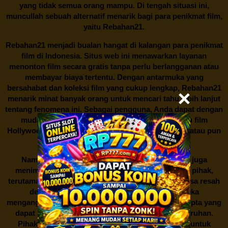
yang tidak semua orang mampu. Di tengah situasi ini,
muncullah sebuah alternatif menarik bagi para penikmat film,
yaitu
Rebahan21.
Rebahan21
menjadi bualan hangat di kalangan para penikmat
film di Indonesia. Situs web ini menawarkan layanan
menonton film secara gratis tanpa perlu berlangganan atau
membayar biaya tertentu. Dengan antarmuka yang
bersahabat dan koleksi film yang cukup lengkap,
Rebahan21
menarik minat banyak orang untuk mencari tahu lebih lanjut
tentang fenomena ini. Sebagai pengguna, Anda dapat dengan
mudah mencari film yang ingin ditonton, baik itu film
Hollywood terbaru, drama Korea yang sedang hits, atau pun
produksi film lokal dengan kualitas terbaik.
Namun, seperti halnya cerita manis,
Rebahan21
juga
menimbulkan kontroversi di industri film. Banyak pihak,
terutama produsen film dan pemilik hak cipta, merasa resah
dengan maraknya situs-situs seperti ini. Mereka
menganggapnya sebagai bentuk pelanggaran hak cipta yang
dapat merugikan industri perfilman secara keseluruhan.
Pihak berwenang pun turut terlibat dalam upaya untuk