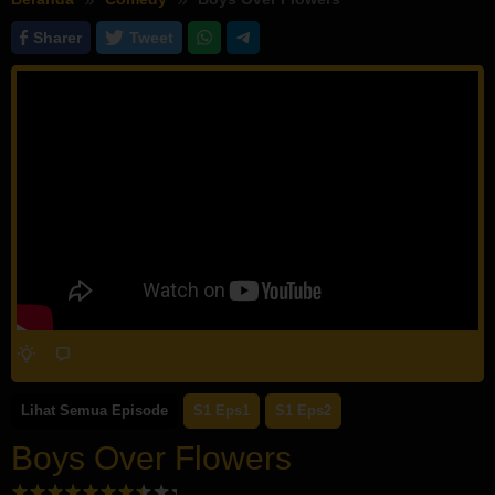
Sharer
Tweet
Lihat Semua Episode
S1 Eps1
S1 Eps2
Boys Over Flowers