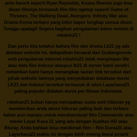
artis favorit seperti Ryan Reynolds, Keanu Reeves juga bisa
dicari filmnya termasuk film-film ngetop seperti Game of
Thrones, The Walking Dead, Avengers: Infinity War atau
Drama Korea terbaru yang bikin baper lengkap semua disini.
Tunggu apalagi! Segera bagikan pengalaman kamu nonton di
rebahin21
!
Dan perlu kita ketahui bahwa film dan drama
Lk21
yg ada
didalam website ini, didapatkan berawal dari Gudangmovie
web penguberan internet.
rebahin21
tidak menyimpan file
atau data film Indoxxi ataupun lk21 di server kami sendiri
melainkan kami hanya menangkap tautan link tersebut dari
pihak website lainnya yang menyediakan database movie
LK21
dan Indoxxi tersebut termasuk di situs
Layarkaca21
paling populer didalam dunia per-filman Indonesia.
rebahan21
bukan hanya merupakan suatu web hiburan yg
memberikan anda akses hiburan paling baik dan terbaru
kalian pun mampu untuk mendownload film Cinemaindo atau
movie Layar Kaca 21 yang ada dengan kualitas HD atau
Bluray. Anda bahkan bisa menikmati film – film
Dunia21
atau
Layarkaca21 waktu ini dengan lebih enteng lewat piranti