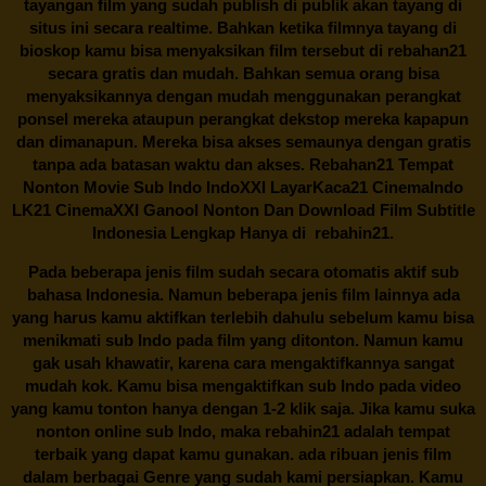
tayangan film yang sudah publish di publik akan tayang di
situs ini secara realtime. Bahkan ketika filmnya tayang di
bioskop kamu bisa menyaksikan film tersebut di
rebahan21
secara gratis dan mudah. Bahkan semua orang bisa
menyaksikannya dengan mudah menggunakan perangkat
ponsel mereka ataupun perangkat dekstop mereka kapapun
dan dimanapun. Mereka bisa akses semaunya dengan gratis
tanpa ada batasan waktu dan akses.
Rebahan21
Tempat
Nonton Movie Sub Indo IndoXXI LayarKaca21 CinemaIndo
LK21 CinemaXXI Ganool Nonton Dan Download Film Subtitle
Indonesia Lengkap Hanya di
rebahin21.
Pada beberapa jenis film sudah secara otomatis aktif sub
bahasa Indonesia. Namun beberapa jenis film lainnya ada
yang harus kamu aktifkan terlebih dahulu sebelum kamu bisa
menikmati sub Indo pada film yang ditonton. Namun kamu
gak usah khawatir, karena cara mengaktifkannya sangat
mudah kok. Kamu bisa mengaktifkan sub Indo pada video
yang kamu tonton hanya dengan 1-2 klik saja. Jika kamu suka
nonton online sub Indo, maka
rebahin21
adalah tempat
terbaik yang dapat kamu gunakan. ada ribuan jenis film
dalam berbagai Genre yang sudah kami persiapkan. Kamu