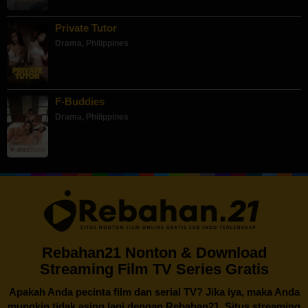
Private Tutor
Drama
,
Philippines
F-Buddies
Drama
,
Philippines
Rebahan21 Nonton & Download
Streaming Film TV Series Gratis
Apakah Anda pecinta film dan serial TV? Jika iya, maka Anda
mungkin tidak asing lagi dengan
Rebahan21
. Situs streaming