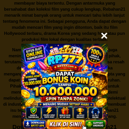
membayar biaya tertentu. Dengan antarmuka yang
bersahabat dan koleksi film yang cukup lengkap,
Rebahan21
menarik minat banyak orang untuk mencari tahu lebih lanjut
tentang fenomena ini. Sebagai pengguna, Anda dapat dengan
mudah mencari film yang ingin ditonton, baik itu film
Hollywood terbaru, drama Korea yang sedang hits, atau pun
produksi film lokal dengan kualitas terbaik.
Namun, seperti halnya cerita manis,
Rebahan21
juga
menimbulkan kontroversi di industri film. Banyak pihak,
terutama produsen film dan pemilik hak cipta, merasa resah
dengan maraknya situs-situs seperti ini. Mereka
menganggapnya sebagai bentuk pelanggaran hak cipta yang
dapat merugikan industri perfilman secara keseluruhan.
Pihak berwenang pun turut terlibat dalam upaya untuk
menutup situs-situs ilegal semacam Rebahan21 demi
melindungi keberlangsungan bisnis dan kekayaan intelektual
di industri hiburan. Konflik kepentingan inilah yang membuat
isu tentang menonton film secara gratis di
Rebahan21
menjadi perbincangan seru yang terus berkembang.
Download Film Gratis di Rebahan21