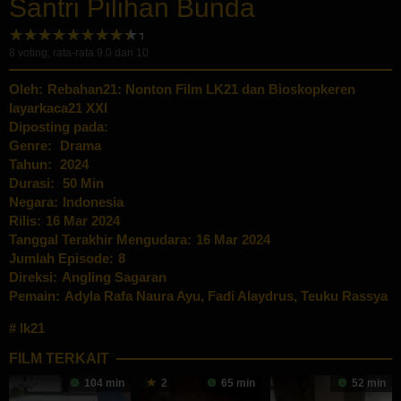
Santri Pilihan Bunda
8
voting, rata-rata
9.0
dari 10
Oleh:
Rebahan21: Nonton Film LK21 dan Bioskopkeren
layarkaca21 XXI
Diposting pada:
Genre:
Drama
Tahun:
2024
Durasi:
50 Min
Negara:
Indonesia
Rilis:
16 Mar 2024
Tanggal Terakhir Mengudara:
16 Mar 2024
Jumlah Episode:
8
Direksi:
Angling Sagaran
Pemain:
Adyla Rafa Naura Ayu
,
Fadi Alaydrus
,
Teuku Rassya
lk21
FILM TERKAIT
104 min
2
65 min
52 min