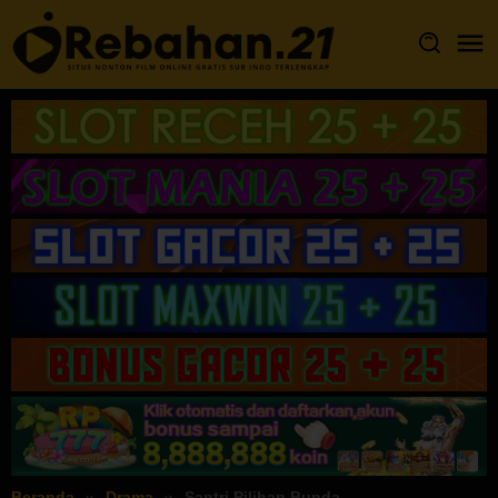
Loncat
ke
konten
Beranda
Drama
Santri Pilihan Bunda