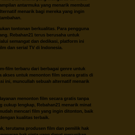
 tampilan antarmuka yang menarik membuat
ternatif menarik bagi mereka yang ingin
 tambahan.
ukan tontonan berkualitas. Para pengguna
ang.
Rebahan21
terus berusaha untuk
alui semangat dan dedikasi, platform ini
m dan serial TV di Indonesia.
m-film terbaru dari berbagai genre untuk
 akses untuk menonton film secara gratis di
 ini, muncullah sebuah alternatif menarik
layanan menonton film secara gratis tanpa
ng cukup lengkap,
Rebahan21
menarik minat
udah mencari film yang ingin ditonton, baik
dengan kualitas terbaik.
ak, terutama produsen film dan pemilik hak
anggaran hak cipta yang dapat merugikan