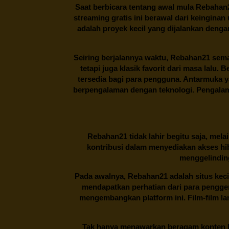
Saat berbicara tentang awal mula
Rebahan
streaming gratis ini berawal dari keingin
adalah proyek kecil yang dijalankan deng
Seiring berjalannya waktu,
Rebahan21
sema
tetapi juga klasik favorit dari masa lalu.
tersedia bagi para pengguna. Antarmuka 
berpengalaman dengan teknologi. Pengalama
Rebahan21
tidak lahir begitu saja, me
kontribusi dalam menyediakan akses hi
menggelinding
Pada awalnya,
Rebahan21
adalah situs kec
mendapatkan perhatian dari para pengg
mengembangkan platform ini. Film-film lama
Tak hanya menawarkan beragam konten hi