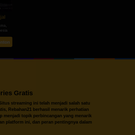
jal
ama
,
nesia
ah
onton
ng
ies Gratis
 Situs streaming ini telah menjadi salah satu
tis,
Rebahan21
berhasil menarik perhatian
tap menjadi topik perbincangan yang menarik
an platform ini, dan peran pentingnya dalam