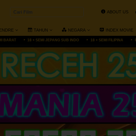
ABOUT US
ENDRE
TAHUN
NEGARA
INDEX MOVIE
MI BARAT
18 + SEMI JEPANG SUB INDO
18 + SEMI FILIPINA