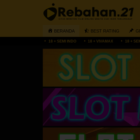
Loncat
ke
konten
BERANDA
BEST RATING
G
18 + SEMI INDO
18 + VIVAMAX
18 + SE