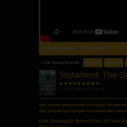
Matikan lampu
Komentar
Lihat Semua Episode
S1 Eps1
S1 Eps2
Testament: The S
17
voting, rata-rata
7.9
dari 10
Seri drama dokumenter informatif ini mence
dan banyak lagi dengan wawasan dari para t
Oleh:
Rebahan21: Nonton Film LK21 dan Bio
Diposting pada: