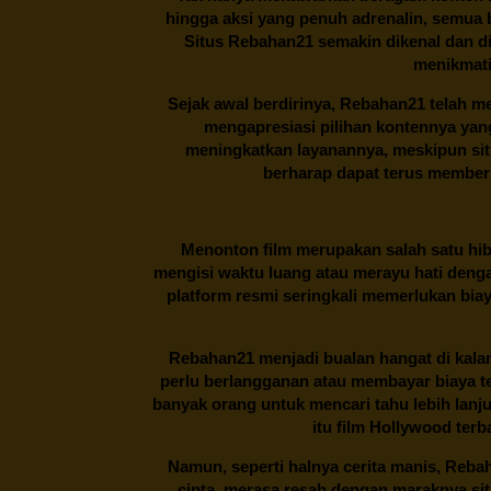
hingga aksi yang penuh adrenalin, semua
Situs
Rebahan21
semakin dikenal dan di
menikmati
Sejak awal berdirinya,
Rebahan21
telah me
mengapresiasi pilihan kontennya ya
meningkatkan layanannya, meskipun situa
berharap dapat terus memberi
Menonton film merupakan salah satu hibu
mengisi waktu luang atau merayu hati denga
platform resmi seringkali memerlukan bia
Rebahan21
menjadi bualan hangat di kalan
perlu berlangganan atau membayar biaya t
banyak orang untuk mencari tahu lebih lanj
itu film Hollywood terb
Namun, seperti halnya cerita manis,
Reba
cipta, merasa resah dengan maraknya si