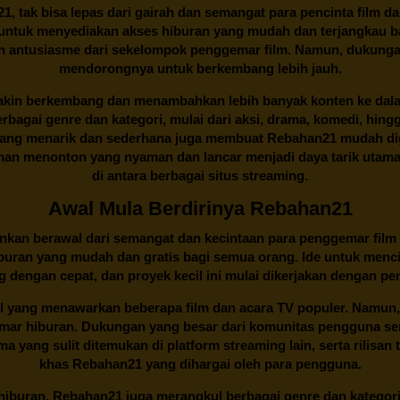
21
, tak bisa lepas dari gairah dan semangat para pencinta film d
an untuk menyediakan akses hiburan yang mudah dan terjangkau
an antusiasme dari sekelompok penggemar film. Namun, dukunga
mendorongnya untuk berkembang lebih jauh.
kin berkembang dan menambahkan lebih banyak konten ke dalam k
 Berbagai genre dan kategori, mulai dari aksi, drama, komedi, hi
yang menarik dan sederhana juga membuat
Rebahan21
mudah dig
n menonton yang nyaman dan lancar menjadi daya tarik utama p
di antara berbagai situs streaming.
Awal Mula Berdirinya Rebahan21
lainkan berawal dari semangat dan kecintaan para penggemar film
buran yang mudah dan gratis bagi semua orang. Ide untuk menci
 dengan cepat, dan proyek kecil ini mulai dikerjakan dengan p
il yang menawarkan beberapa film dan acara TV populer. Namun, 
emar hiburan. Dukungan yang besar dari komunitas pengguna s
 yang sulit ditemukan di platform streaming lain, serta rilisan t
khas
Rebahan21
yang dihargai oleh para pengguna.
buran, Rebahan21 juga merangkul berbagai genre dan kategori 