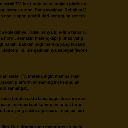
an serial TV. Ide untuk menciptakan platform
 bagi semua orang. Pada awalnya, Rebahan21
n dan respon positif dari pengguna segera
oleksinya. Tidak hanya film-film terbaru,
ngga horor, semakin melengkapi pilihan yang
unakan, bahkan bagi mereka yang kurang
latform ini, menjadikannya sebagai favorit
 dan serial TV. Mereka ingin memberikan
ptakan platform streaming ini kemudian
enuh semangat.
tidak butuh waktu lama bagi situs ini untuk
emakin memperkuat komitmen untuk terus
erbaru yang selalu diperbarui, menjadi ciri
film. Dari drama yang menguras air mata