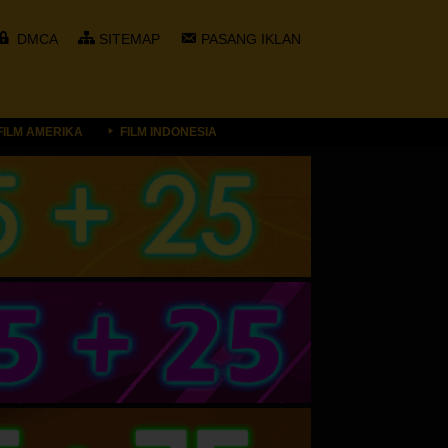
DMCA
SITEMAP
PASANG IKLAN
FILM AMERIKA
FILM INDONESIA