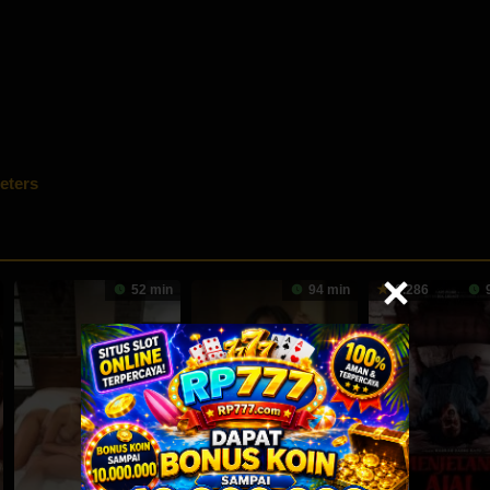
eters
52 min
94 min
6.286
9