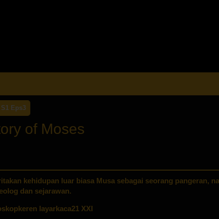
S1 Eps3
tory of Moses
ritakan kehidupan luar biasa Musa sebagai seorang pangeran, na
eolog dan sejarawan.
skopkeren layarkaca21 XXI