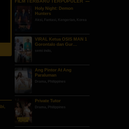
FILM TERBARU TERPOPULER
Holy Night: Demon
Hunters
Aksi
,
Fantasi
,
Kengerian
,
Korea
VIRAL Ketua OSIS MAN 1
Gorontalo dan Gur…
semi indo
,
Ang Pintor At Ang
Paraluman
Drama
,
Philippines
Private Tutor
bi,
Drama
,
Philippines