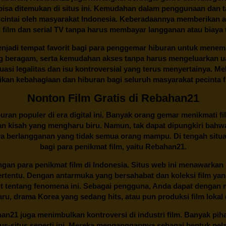
 bisa ditemukan di situs ini. Kemudahan dalam penggunaan dan
cintai oleh masyarakat Indonesia. Keberadaannya memberikan al
 film dan serial TV tanpa harus membayar langganan atau biaya
njadi tempat favorit bagi para penggemar hiburan untuk menem
ng beragam, serta kemudahan akses tanpa harus mengeluarkan u
si legalitas dan isu kontroversial yang terus menyertainya. Mel
kan kebahagiaan dan hiburan bagi seluruh masyarakat pecinta fil
Nonton Film Gratis di Rebahan21
ran populer di era digital ini. Banyak orang gemar menikmati fil
n kisah yang mengharu biru. Namun, tak dapat dipungkiri bahwa
ya berlangganan yang tidak semua orang mampu. Di tengah situasi
bagi para penikmat film, yaitu
Rebahan21.
gan para penikmat film di Indonesia. Situs web ini menawarkan 
ertentu. Dengan antarmuka yang bersahabat dan koleksi film ya
ut tentang fenomena ini. Sebagai pengguna, Anda dapat dengan m
aru, drama Korea yang sedang hits, atau pun produksi film lokal 
han21
juga menimbulkan kontroversi di industri film. Banyak pih
tus-situs seperti ini. Mereka menganggapnya sebagai bentuk pel